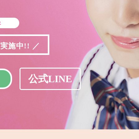
象
施中!! ／
公式LINE