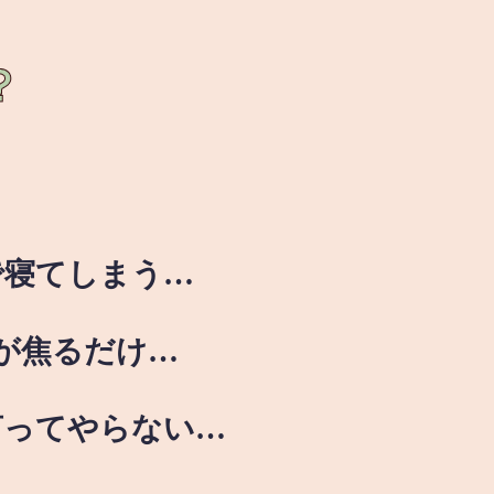
？
で寝てしまう…
が焦るだけ…
言ってやらない…