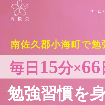
サービス
南佐久郡小海町で勉
15
66
毎日
分×
勉強習慣を