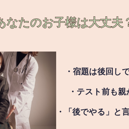
あなたのお子様は
大丈夫
・宿題は後回し
・テスト前も親
・「後でやる」と