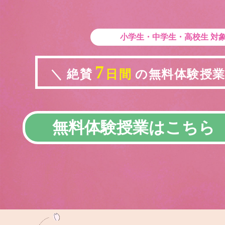
小学生・中学生・高校生
対
7
＼ 絶賛
日間
の無料体験授業実
無料体験授業はこちら