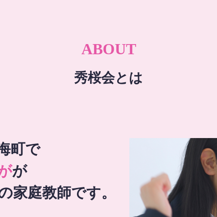
ABOUT
秀桜会とは
海町で
が
が
の家庭教師です。