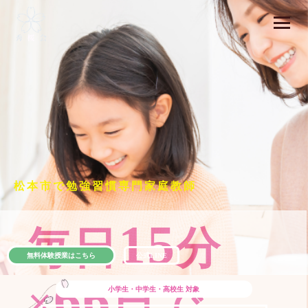
松本市で勉強習慣専門家庭教師
15
毎日
分
無料体験授業はこちら
公式LINE
66
×
日で
小学生・中学生・高校生
対象