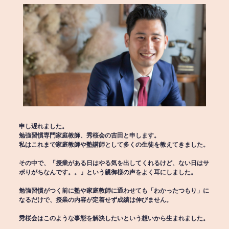
申し遅れました。
勉強習慣専門家庭教師、秀桜会の吉田と申します。
私はこれまで家庭教師や塾講師として多くの生徒を教えてきました。
その中で、「授業がある日はやる気を出してくれるけど、ない日はサ
ボりがちなんです。。」という親御様の声をよく耳にしました。
勉強習慣がつく前に塾や家庭教師に通わせても「わかったつもり」に
なるだけで、授業の内容が定着せず成績は伸びません。
秀桜会はこのような事態を解決したいという想いから生まれました。