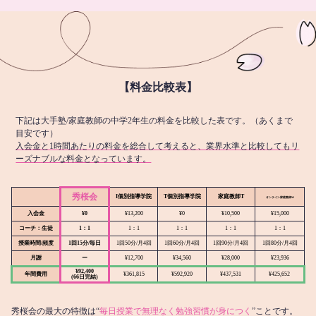
【料金比較表】
下記は大手塾/家庭教師の中学2年生の料金を比較した表です。（あくまで
目安です）
入会金と1時間あたりの料金を総合して考えると、業界水準と比較してもリ
ーズナブルな料金となっています。
秀桜会
I個別指導学院
T個別指導学院
家庭教師T
オンライン
家庭教師M
入会金
¥0
¥13,200
¥0
¥10,500
¥15,000
コーチ：生徒
1：1
1：1
1：1
1：1
1：1
授業時間/頻度
1回15分/毎日
1回50分/月4回
1回60分/月4回
1回90分/月4回
1回80分/月4回
月謝
ー
¥12,700
¥34,560
¥28,000
¥23,936
¥92,400
年間費用
¥361,815
¥592,920
¥437,531
¥425,652
(66日完結)
秀桜会の最大の特徴は“
毎日授業で無理なく勉強習慣が身につく
”ことです。