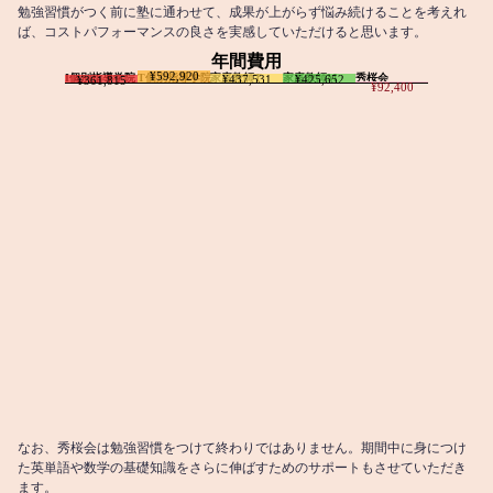
勉強習慣がつく前に塾に通わせて、成果が上がらず悩み続けることを考えれ
ば、コストパフォーマンスの良さを実感していただけると思います。
年間費用
¥592,920
I個別指導学院
T個別指導学院
家庭教師T
家庭教師M
秀桜会
¥437,531
¥425,652
¥361,815
¥92,400
なお、秀桜会は勉強習慣をつけて終わりではありません。期間中に身につけ
た英単語や数学の基礎知識をさらに伸ばすためのサポートもさせていただき
ます。