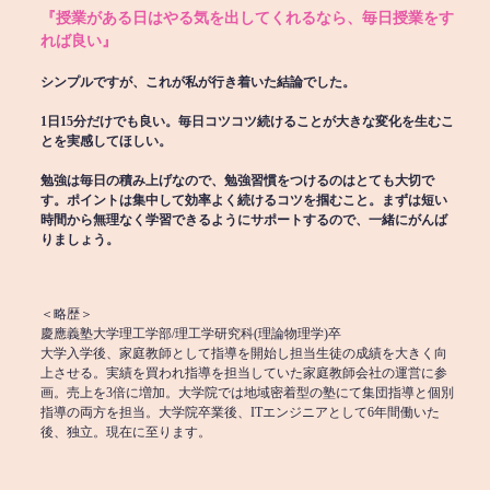
『授業がある日はやる気を出してくれるなら、毎日授業をす
れば良い』
シンプルですが、これが私が行き着いた結論でした。
1日15分だけでも良い。毎日コツコツ続けることが大きな変化を生むこ
とを実感してほしい。
勉強は毎日の積み上げなので、勉強習慣をつけるのはとても大切で
す。ポイントは集中して効率よく続けるコツを掴むこと。まずは短い
時間から無理なく学習できるようにサポートするので、一緒にがんば
りましょう。
＜略歴＞
慶應義塾大学理工学部/理工学研究科(理論物理学)卒
大学入学後、家庭教師として指導を開始し担当生徒の成績を大きく向
上させる。実績を買われ指導を担当していた家庭教師会社の運営に参
画。売上を3倍に増加。大学院では地域密着型の塾にて集団指導と個別
指導の両方を担当。大学院卒業後、ITエンジニアとして6年間働いた
後、独立。現在に至ります。