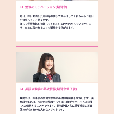
03 | 勉強のモチベーション(期間中)
毎日、昨日勉強した内容を確認して声かけしてくれるから「明日
も頑張ろう」と思えます。
詳しく学習状況を把握してくれているのがわかっているからこ
そ、たまに言われるよりも断然やる気が出ます。
04 | 英語や数学の基礎習得(期間中/終了後)
期間中は、英単語の学習や数学の基礎問題演習を実施します。英
単語であれば、少なめに見積もって1日10個ずつとしても66日間
で660個覚えることができます。勉強習慣と共に重要科目の基礎
固めができるのも大きなメリットです。