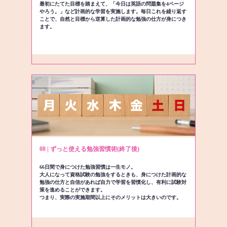
最初にたてた目標を踏まえて、「今日は英語の問題集を4ページ
やろう。」など計画的な学習を実施します。毎日これを繰り返す
ことで、自然と目標から逆算した計画的な勉強の仕方が身につき
ます。
08 | ずっと使える勉強習慣術(終了後)
66日間で身につけた勉強習慣は一生モノ。
大人になって資格試験の勉強をするときも、身につけた計画的な
勉強の仕方と自信があれば自力で学習を習慣化し、有利に試験対
策を進めることができます。
つまり、実際の実施期間以上にそのメリットは大きいのです。