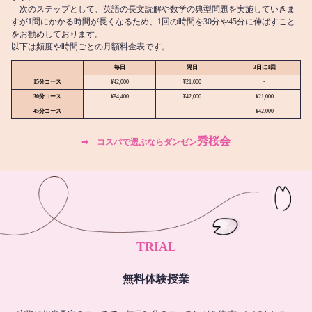
次のステップとして、英語の長文読解や数学の典型問題を実施していきま
すが1問にかかる時間が長くなるため、1回の時間を30分や45分に伸ばすこと
をお勧めしております。
以下は頻度や時間ごとの月額料金表です。
毎日
隔日
3日に1回
15分コース
¥42,000
¥21,000
-
30分コース
¥84,400
¥42,000
¥21,000
45分コース
-
-
¥42,000
秀桜会
➡︎ コスパで選ぶならダンゼン
TRIAL
無料体験授業