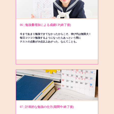
06 | 勉強量増加による成績UP(終了後)
今まであまり勉強できてなかったからこそ、伸び代は無限大！
毎日コツコツ勉強するようになったらあっという間に
テストの点数が20点以上あがった、なんてことも。
07 | 計画的な勉強の仕方(期間中/終了後)