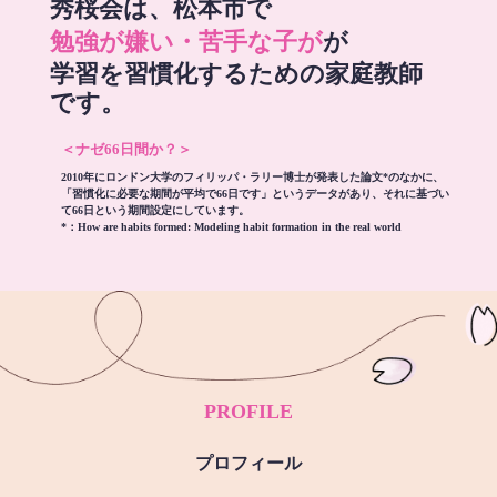
秀桜会は、松本市で
勉強が嫌い・苦手な子が
が
学習を習慣化するための家庭教師
です。
＜ナゼ66日間か？＞
2010年にロンドン大学のフィリッパ・ラリー博士が発表した論文*のなかに、
「習慣化に必要な期間が平均で66日です」というデータがあり、それに基づい
て66日という期間設定にしています。
*：
How are habits formed: Modeling habit formation in the real world
PROFILE
プロフィール