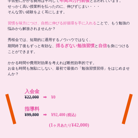
年間30万円前後
学習塾にかかる費用は平均して
と言われています。
せっかく高い授業料を払ったのに、伸びずじまい・・・
そんな苦い経験をよく耳にします。
習慣を味方につけ、自然に伸びる好循環を手に入れる
ことで、もう勉強の
悩みから解放されませんか？
秀桜会では、短期的に通用するノウハウではなく、
揺るぎない勉強習慣
自信
期間終了後もずっと有効な、
と
を身につける
ことができます。
かかる時間や費用対効果を考えれば断然効率的です。
お金も時間も無駄にしない、最初で最後の「勉強習慣習得」をはじめませ
んか？
入会金
¥22,000
➡︎ ¥0
指導料
¥99,800
➡︎ ¥92,400
(税込)
(1
¥42,000)
ヶ月あたり