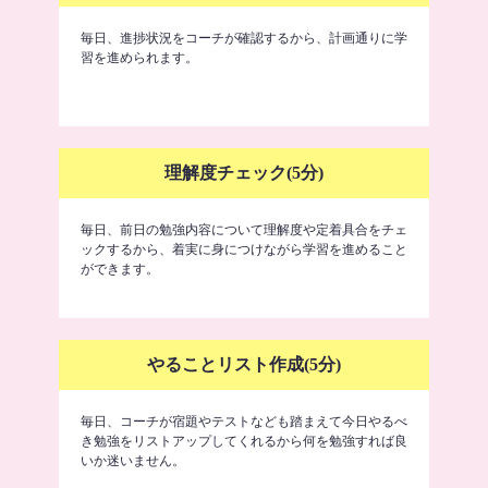
毎日、進捗状況をコーチが確認するから、計画通りに学
習を進められます。
理解度チェック(5分)
毎日、前日の勉強内容について理解度や定着具合をチェ
ックするから、着実に身につけながら学習を進めること
ができます。
やることリスト作成(5分)
毎日、コーチが宿題やテストなども踏まえて今日やるべ
き勉強をリストアップしてくれるから何を勉強すれば良
いか迷いません。