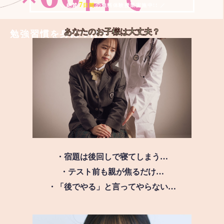
7
＼ 絶賛
日間
の無料体験授業実施中!! ／
あなたのお子様は
大丈夫？
勉強習慣を身につける
・宿題は後回しで寝てしまう…
・テスト前も親が焦るだけ…
・「後でやる」と言ってやらない…