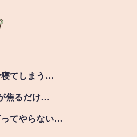
？
で寝てしまう…
が焦るだけ…
言ってやらない…