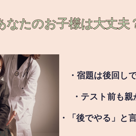
あなたのお子様は
大丈夫
・宿題は後回し
・テスト前も親
・「後でやる」と