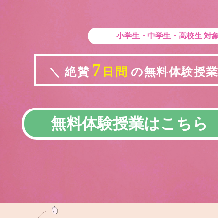
小学生・中学生・高校生
対
7
＼ 絶賛
日間
の無料体験授業実
無料体験授業はこちら