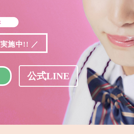
象
施中!! ／
公式LINE