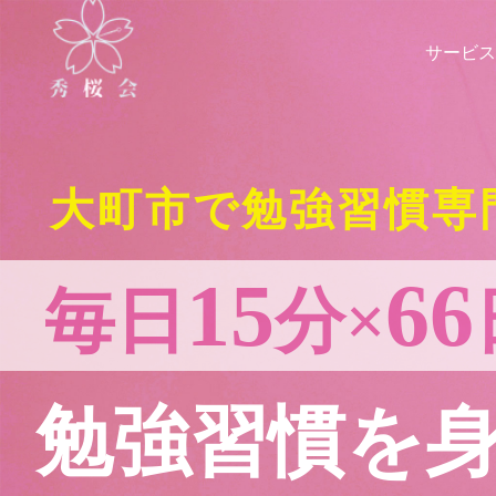
サービス
大町市で勉強習慣専
15
66
毎日
分×
勉強習慣を