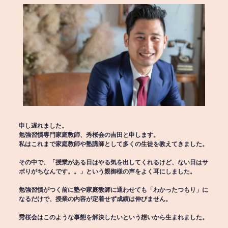
申し遅れました。
勉強習慣専門家庭教師、秀桜会の吉田と申します。
私はこれまで家庭教師や塾講師として多くの生徒を教えてきました。
その中で、「授業がある日はやる気を出してくれるけど、ない日はサ
ボりがちなんです。。」という親御様の声をよく耳にしました。
勉強習慣がつく前に塾や家庭教師に通わせても「わかったつもり」に
なるだけで、授業の内容が定着せず成績は伸びません。
秀桜会はこのような事態を解決したいという想いから生まれました。