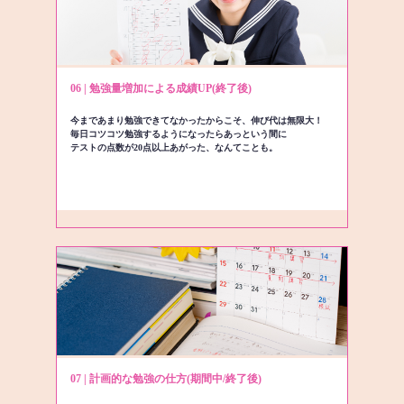
06 | 勉強量増加による成績UP(終了後)
今まであまり勉強できてなかったからこそ、伸び代は無限大！
毎日コツコツ勉強するようになったらあっという間に
テストの点数が20点以上あがった、なんてことも。
07 | 計画的な勉強の仕方(期間中/終了後)