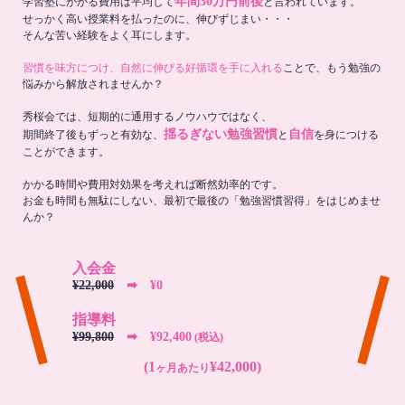
年間30万円前後
学習塾にかかる費用は平均して
と言われています。
せっかく高い授業料を払ったのに、伸びずじまい・・・
そんな苦い経験をよく耳にします。
習慣を味方につけ、自然に伸びる好循環を手に入れる
ことで、もう勉強の
悩みから解放されませんか？
秀桜会では、短期的に通用するノウハウではなく、
揺るぎない勉強習慣
自信
期間終了後もずっと有効な、
と
を身につける
ことができます。
かかる時間や費用対効果を考えれば断然効率的です。
お金も時間も無駄にしない、最初で最後の「勉強習慣習得」をはじめませ
んか？
入会金
¥22,000
➡︎ ¥0
指導料
¥99,800
➡︎ ¥92,400
(税込)
(1
¥42,000)
ヶ月あたり