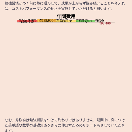
勉強習慣がつく前に塾に通わせて、成果が上がらず悩み続けることを考えれ
ば、コストパフォーマンスの良さを実感していただけると思います。
年間費用
¥592,920
I個別指導学院
T個別指導学院
家庭教師T
家庭教師M
秀桜会
¥437,531
¥425,652
¥361,815
¥92,400
なお、秀桜会は勉強習慣をつけて終わりではありません。期間中に身につけ
た英単語や数学の基礎知識をさらに伸ばすためのサポートもさせていただき
ます。