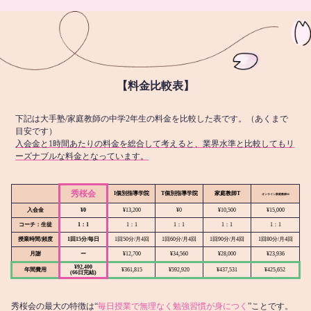
【料金比較表】
下記は大手塾/家庭教師の中学2年生の料金を比較した表です。（あくまで
目安です）
入会金と1時間あたりの料金を総合して考えると、業界水準と比較してもリ
ーズナブルな料金となっています。
秀桜会
I個別指導学院
T個別指導学院
家庭教師T
オンライン
家庭教師M
入会金
¥0
¥13,200
¥0
¥10,500
¥15,000
コーチ：生徒
1：1
1：1
1：1
1：1
1：1
授業時間/頻度
1回15分/毎日
1回50分/月4回
1回60分/月4回
1回90分/月4回
1回80分/月4回
月謝
ー
¥12,700
¥34,560
¥28,000
¥23,936
¥92,400
年間費用
¥361,815
¥592,920
¥437,531
¥425,652
(66日完結)
秀桜会の最大の特徴は“
毎日授業で無理なく勉強習慣が身につく
”ことです。