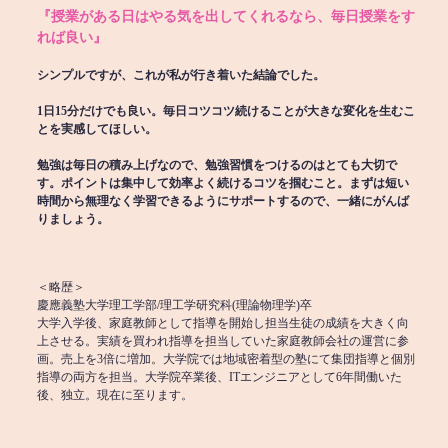
『授業がある日はやる気を出してくれるなら、毎日授業をす
れば良い』
シンプルですが、これが私が行き着いた結論でした。
1日15分だけでも良い。毎日コツコツ続けることが大きな変化を生むこ
とを実感してほしい。
勉強は毎日の積み上げなので、勉強習慣をつけるのはとても大切で
す。ポイントは集中して効率よく続けるコツを掴むこと。まずは短い
時間から無理なく学習できるようにサポートするので、一緒にがんば
りましょう。
＜略歴＞
慶應義塾大学理工学部/理工学研究科(理論物理学)卒
大学入学後、家庭教師として指導を開始し担当生徒の成績を大きく向
上させる。実績を買われ指導を担当していた家庭教師会社の運営に参
画。売上を3倍に増加。大学院では地域密着型の塾にて集団指導と個別
指導の両方を担当。大学院卒業後、ITエンジニアとして6年間働いた
後、独立。現在に至ります。