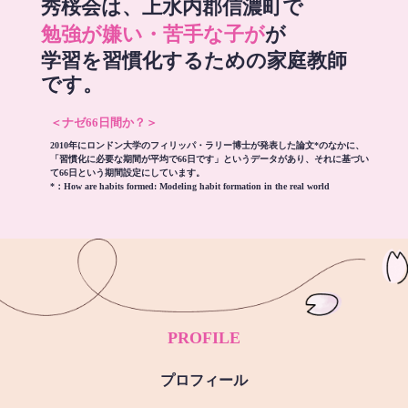
秀桜会は、上水内郡信濃町で
勉強が嫌い・苦手な子が
が
学習を習慣化するための家庭教師
です。
＜ナゼ66日間か？＞
2010年にロンドン大学のフィリッパ・ラリー博士が発表した論文*のなかに、
「習慣化に必要な期間が平均で66日です」というデータがあり、それに基づい
て66日という期間設定にしています。
*：
How are habits formed: Modeling habit formation in the real world
PROFILE
プロフィール