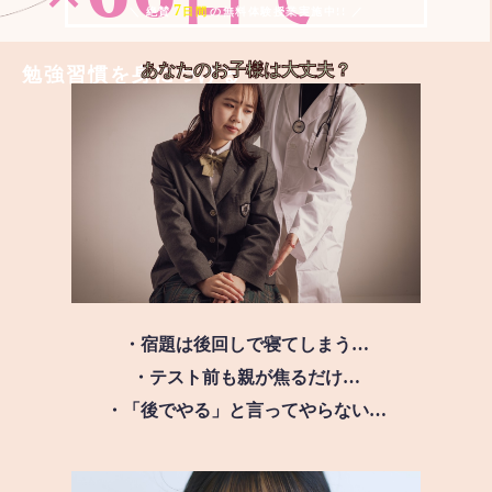
7
＼ 絶賛
日間
の無料体験授業実施中!! ／
あなたのお子様は
大丈夫？
勉強習慣を身につける
・宿題は後回しで寝てしまう…
・テスト前も親が焦るだけ…
・「後でやる」と言ってやらない…