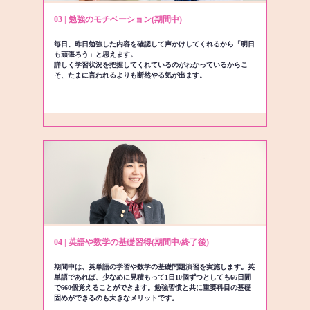
03 | 勉強のモチベーション(期間中)
毎日、昨日勉強した内容を確認して声かけしてくれるから「明日
も頑張ろう」と思えます。
詳しく学習状況を把握してくれているのがわかっているからこ
そ、たまに言われるよりも断然やる気が出ます。
04 | 英語や数学の基礎習得(期間中/終了後)
期間中は、英単語の学習や数学の基礎問題演習を実施します。英
単語であれば、少なめに見積もって1日10個ずつとしても66日間
で660個覚えることができます。勉強習慣と共に重要科目の基礎
固めができるのも大きなメリットです。