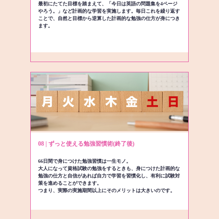
最初にたてた目標を踏まえて、「今日は英語の問題集を4ページ
やろう。」など計画的な学習を実施します。毎日これを繰り返す
ことで、自然と目標から逆算した計画的な勉強の仕方が身につき
ます。
08 | ずっと使える勉強習慣術(終了後)
66日間で身につけた勉強習慣は一生モノ。
大人になって資格試験の勉強をするときも、身につけた計画的な
勉強の仕方と自信があれば自力で学習を習慣化し、有利に試験対
策を進めることができます。
つまり、実際の実施期間以上にそのメリットは大きいのです。