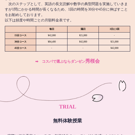
次のステップとして、英語の長文読解や数学の典型問題を実施していきま
すが1問にかかる時間が長くなるため、1回の時間を30分や45分に伸ばすこと
をお勧めしております。
以下は頻度や時間ごとの月額料金表です。
毎日
隔日
3日に1回
15分コース
¥42,000
¥21,000
-
30分コース
¥84,400
¥42,000
¥21,000
45分コース
-
-
¥42,000
秀桜会
➡︎ コスパで選ぶならダンゼン
TRIAL
無料体験授業