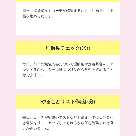
毎日、進捗状況をコーチが確認するから、計画通りに学
習を進められます。
理解度チェック(5分)
毎日、前日の勉強内容について理解度や定着具合をチェ
ックするから、着実に身につけながら学習を進めること
ができます。
やることリスト作成(5分)
毎日、コーチが宿題やテストなども踏まえて今日やるべ
き勉強をリストアップしてくれるから何を勉強すれば良
いか迷いません。