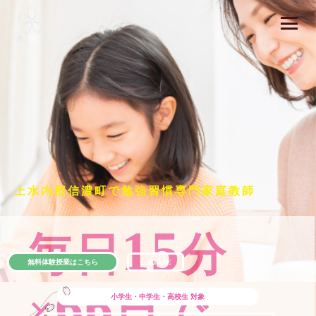
上水内郡信濃町で勉強習慣専門家庭教師
15
毎日
分
無料体験授業はこちら
公式LINE
66
×
日で
小学生・中学生・高校生
対象