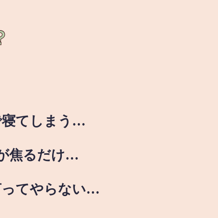
？
で寝てしまう…
が焦るだけ…
言ってやらない…