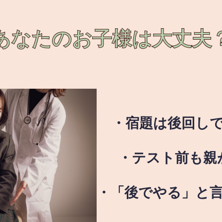
あなたのお子様は
大丈夫
・宿題は後回し
・テスト前も親
・「後でやる」と