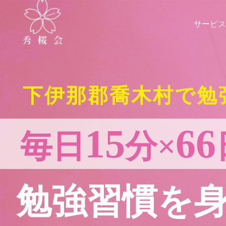
サービス
下伊那郡喬木村で勉
15
66
毎日
分×
勉強習慣を