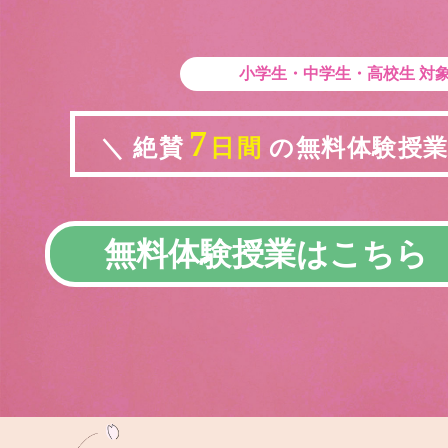
小学生・中学生・高校生
対
7
＼ 絶賛
日間
の無料体験授業実
無料体験授業はこちら