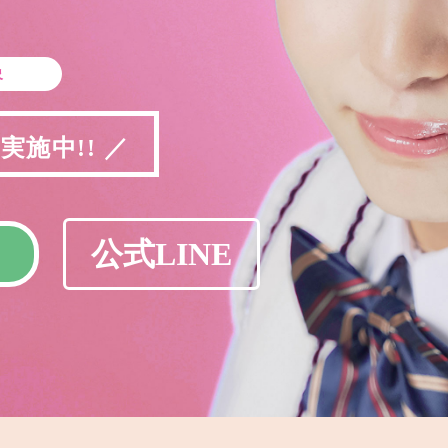
象
施中!! ／
公式LINE