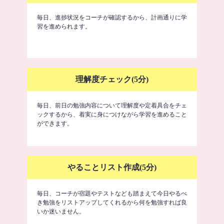
毎日、進捗状況をコーチが確認するから、計画通りに学
習を進められます。
理解度チェック(5分)
毎日、前日の勉強内容について理解度や定着具合をチェ
ックするから、着実に身につけながら学習を進めること
ができます。
やることリスト作成(5分)
毎日、コーチが宿題やテストなども踏まえて今日やるべ
き勉強をリストアップしてくれるから何を勉強すれば良
いか迷いません。