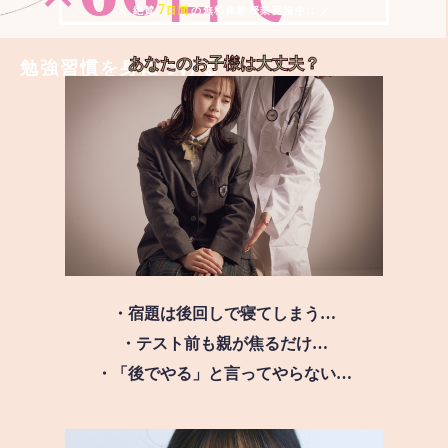
7
＼ 絶賛
日間
の無料体験授業実施中!! ／
あなたのお子様は
大丈夫？
勉強習慣を身につける
・宿題は後回しで寝てしまう…
・テスト前も親が焦るだけ…
・「後でやる」と言ってやらない…