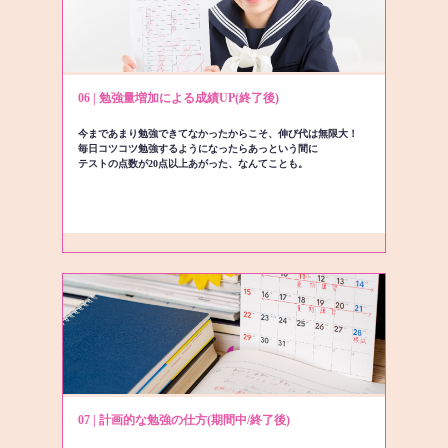
06 | 勉強量増加による成績UP(終了後)
今まであまり勉強できてなかったからこそ、伸び代は無限大！
毎日コツコツ勉強するようになったらあっという間に
テストの点数が20点以上あがった、なんてことも。
07 | 計画的な勉強の仕方(期間中/終了後)