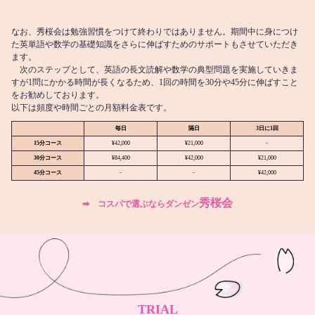
なお、秀桜会は勉強習慣をつけて終わりではありません。期間中に身につけ
た英単語や数学の基礎知識をさらに伸ばすためのサポートもさせていただき
ます。
次のステップとして、英語の長文読解や数学の典型問題を実施していきま
すが1問にかかる時間が長くなるため、1回の時間を30分や45分に伸ばすこと
をお勧めしております。
以下は頻度や時間ごとの月額料金表です。
毎日
隔日
3日に1回
15分コース
¥42,000
¥21,000
-
30分コース
¥84,400
¥42,000
¥21,000
45分コース
-
-
¥42,000
秀桜会
➡︎ コスパで選ぶならダンゼン
TRIAL