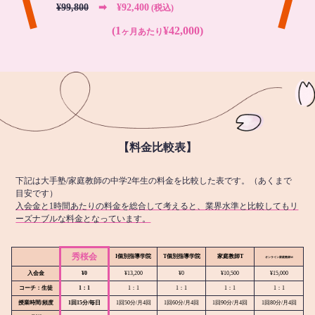
¥99,800
➡︎ ¥92,400
(税込)
(1
¥42,000)
ヶ月あたり
【料金比較表】
下記は大手塾/家庭教師の中学2年生の料金を比較した表です。（あくまで
目安です）
入会金と1時間あたりの料金を総合して考えると、業界水準と比較してもリ
ーズナブルな料金となっています。
秀桜会
I個別指導学院
T個別指導学院
家庭教師T
オンライン
家庭教師M
入会金
¥0
¥13,200
¥0
¥10,500
¥15,000
コーチ：生徒
1：1
1：1
1：1
1：1
1：1
授業時間/頻度
1回15分/毎日
1回50分/月4回
1回60分/月4回
1回90分/月4回
1回80分/月4回