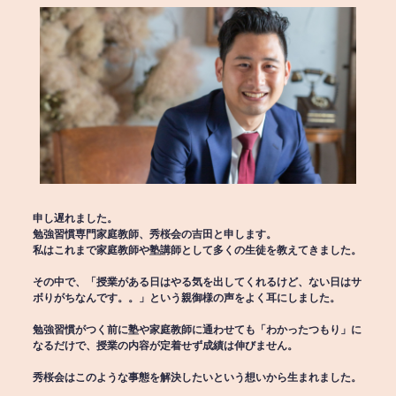
申し遅れました。
勉強習慣専門家庭教師、秀桜会の吉田と申します。
私はこれまで家庭教師や塾講師として多くの生徒を教えてきました。
その中で、「授業がある日はやる気を出してくれるけど、ない日はサ
ボりがちなんです。。」という親御様の声をよく耳にしました。
勉強習慣がつく前に塾や家庭教師に通わせても「わかったつもり」に
なるだけで、授業の内容が定着せず成績は伸びません。
秀桜会はこのような事態を解決したいという想いから生まれました。