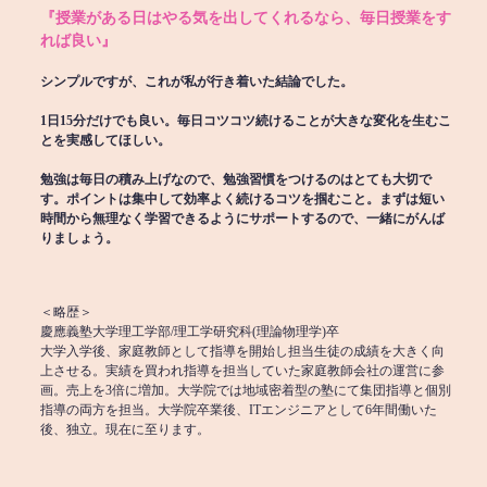
『授業がある日はやる気を出してくれるなら、毎日授業をす
れば良い』
シンプルですが、これが私が行き着いた結論でした。
1日15分だけでも良い。毎日コツコツ続けることが大きな変化を生むこ
とを実感してほしい。
勉強は毎日の積み上げなので、勉強習慣をつけるのはとても大切で
す。ポイントは集中して効率よく続けるコツを掴むこと。まずは短い
時間から無理なく学習できるようにサポートするので、一緒にがんば
りましょう。
＜略歴＞
慶應義塾大学理工学部/理工学研究科(理論物理学)卒
大学入学後、家庭教師として指導を開始し担当生徒の成績を大きく向
上させる。実績を買われ指導を担当していた家庭教師会社の運営に参
画。売上を3倍に増加。大学院では地域密着型の塾にて集団指導と個別
指導の両方を担当。大学院卒業後、ITエンジニアとして6年間働いた
後、独立。現在に至ります。