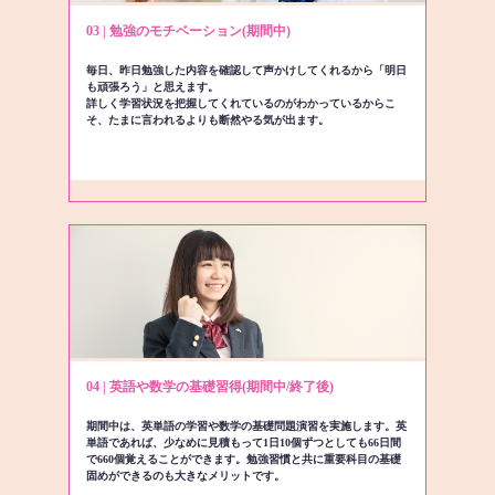
03 | 勉強のモチベーション(期間中)
毎日、昨日勉強した内容を確認して声かけしてくれるから「明日
も頑張ろう」と思えます。
詳しく学習状況を把握してくれているのがわかっているからこ
そ、たまに言われるよりも断然やる気が出ます。
04 | 英語や数学の基礎習得(期間中/終了後)
期間中は、英単語の学習や数学の基礎問題演習を実施します。英
単語であれば、少なめに見積もって1日10個ずつとしても66日間
で660個覚えることができます。勉強習慣と共に重要科目の基礎
固めができるのも大きなメリットです。