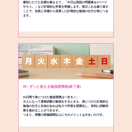
最初にたてた目標を踏まえて、「今日は英語の問題集を4ページ
やろう。」など計画的な学習を実施します。毎日これを繰り返す
ことで、自然と目標から逆算した計画的な勉強の仕方が身につき
ます。
08 | ずっと使える勉強習慣術(終了後)
66日間で身につけた勉強習慣は一生モノ。
大人になって資格試験の勉強をするときも、身につけた計画的な
勉強の仕方と自信があれば自力で学習を習慣化し、有利に試験対
策を進めることができます。
つまり、実際の実施期間以上にそのメリットは大きいのです。