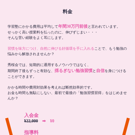
料金
年間30万円前後
学習塾にかかる費用は平均して
と言われています。
せっかく高い授業料を払ったのに、伸びずじまい・・・
そんな苦い経験をよく耳にします。
習慣を味方につけ、自然に伸びる好循環を手に入れる
ことで、もう勉強の
悩みから解放されませんか？
秀桜会では、短期的に通用するノウハウではなく、
揺るぎない勉強習慣
自信
期間終了後もずっと有効な、
と
を身につける
ことができます。
かかる時間や費用対効果を考えれば断然効率的です。
お金も時間も無駄にしない、最初で最後の「勉強習慣習得」をはじめませ
んか？
入会金
¥22,000
➡︎ ¥0
指導料