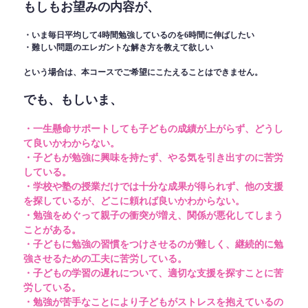
もしもお望みの内容が、
・いま毎日平均して4時間勉強しているのを6時間に伸ばしたい
・難しい問題のエレガントな解き方を教えて欲しい
という場合は、本コースでご希望にこたえることはできません。
でも、もしいま、
・一生懸命サポートしても子どもの成績が上がらず、どうし
て良いかわからない。
・子どもが勉強に興味を持たず、やる気を引き出すのに苦労
している。
・学校や塾の授業だけでは十分な成果が得られず、他の支援
を探しているが、どこに頼れば良いかわからない。
・勉強をめぐって親子の衝突が増え、関係が悪化してしまう
ことがある。
・子どもに勉強の習慣をつけさせるのが難しく、継続的に勉
強させるための工夫に苦労している。
・子どもの学習の遅れについて、適切な支援を探すことに苦
労している。
・勉強が苦手なことにより子どもがストレスを抱えているの