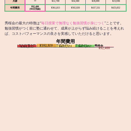
月謝
ー
¥12,700
¥34,560
¥28,000
¥23,936
¥92,400
年間費用
¥361,815
¥592,920
¥437,531
¥425,652
(66日完結)
秀桜会の最大の特徴は“
毎日授業で無理なく勉強習慣が身につく
”ことです。
勉強習慣がつく前に塾に通わせて、成果が上がらず悩み続けることを考えれ
ば、コストパフォーマンスの良さを実感していただけると思います。
年間費用
¥592,920
I個別指導学院
T個別指導学院
家庭教師T
家庭教師M
秀桜会
¥437,531
¥425,652
¥361,815
¥92,400