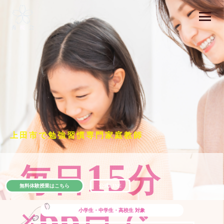
上田市で勉強習慣専門家庭教師
15
毎日
分
無料体験授業はこちら
公式LINE
66
×
日で
小学生・中学生・高校生
対象