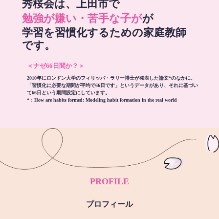
秀桜会は、上田市で
勉強が嫌い・苦手な子が
が
学習を習慣化するための家庭教師
です。
＜ナゼ66日間か？＞
2010年にロンドン大学のフィリッパ・ラリー博士が発表した論文*のなかに、
「習慣化に必要な期間が平均で66日です」というデータがあり、それに基づい
て66日という期間設定にしています。
*：
How are habits formed: Modeling habit formation in the real world
PROFILE
プロフィール