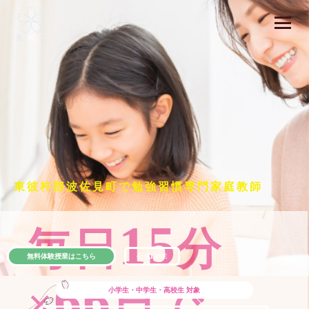
東彼杵郡波佐見町で勉強習慣専門家庭教師
15
毎日
分
無料体験授業はこちら
公式LINE
66
×
日で
小学生・中学生・高校生
対象