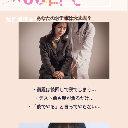
7
＼ 絶賛
日間
の無料体験授業実施中!! ／
あなたのお子様は
大丈夫？
勉強習慣を身につける
・宿題は後回しで寝てしまう…
・テスト前も親が焦るだけ…
・「後でやる」と言ってやらない…