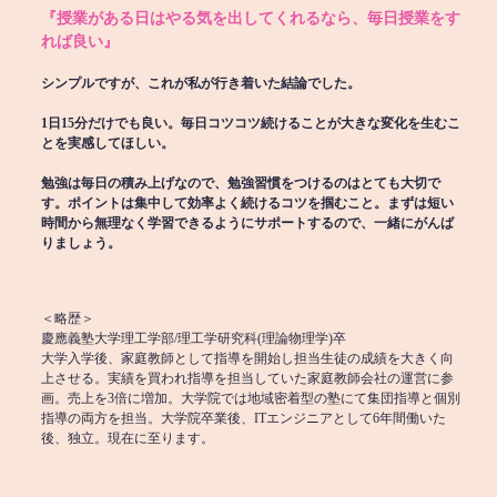
『授業がある日はやる気を出してくれるなら、毎日授業をす
れば良い』
シンプルですが、これが私が行き着いた結論でした。
1日15分だけでも良い。毎日コツコツ続けることが大きな変化を生むこ
とを実感してほしい。
勉強は毎日の積み上げなので、勉強習慣をつけるのはとても大切で
す。ポイントは集中して効率よく続けるコツを掴むこと。まずは短い
時間から無理なく学習できるようにサポートするので、一緒にがんば
りましょう。
＜略歴＞
慶應義塾大学理工学部/理工学研究科(理論物理学)卒
大学入学後、家庭教師として指導を開始し担当生徒の成績を大きく向
上させる。実績を買われ指導を担当していた家庭教師会社の運営に参
画。売上を3倍に増加。大学院では地域密着型の塾にて集団指導と個別
指導の両方を担当。大学院卒業後、ITエンジニアとして6年間働いた
後、独立。現在に至ります。