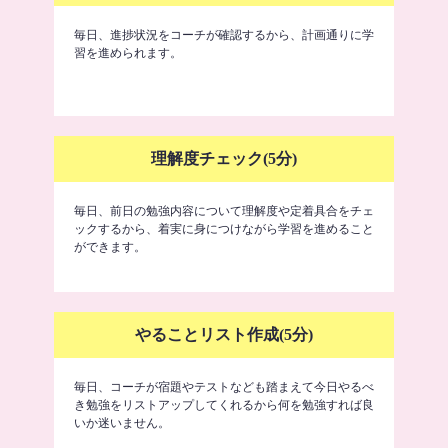
毎日、進捗状況をコーチが確認するから、計画通りに学
習を進められます。
理解度チェック(5分)
毎日、前日の勉強内容について理解度や定着具合をチェ
ックするから、着実に身につけながら学習を進めること
ができます。
やることリスト作成(5分)
毎日、コーチが宿題やテストなども踏まえて今日やるべ
き勉強をリストアップしてくれるから何を勉強すれば良
いか迷いません。