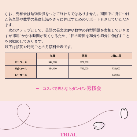
なお、秀桜会は勉強習慣をつけて終わりではありません。期間中に身につけ
た英単語や数学の基礎知識をさらに伸ばすためのサポートもさせていただき
ます。
次のステップとして、英語の長文読解や数学の典型問題を実施していきま
すが1問にかかる時間が長くなるため、1回の時間を30分や45分に伸ばすこと
をお勧めしております。
以下は頻度や時間ごとの月額料金表です。
毎日
隔日
3日に1回
15分コース
¥42,000
¥21,000
-
30分コース
¥84,400
¥42,000
¥21,000
45分コース
-
-
¥42,000
秀桜会
➡︎ コスパで選ぶならダンゼン
TRIAL