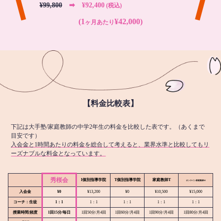
¥99,800
➡︎ ¥92,400
(税込)
(1
¥42,000)
ヶ月あたり
【料金比較表】
下記は大手塾/家庭教師の中学2年生の料金を比較した表です。（あくまで
目安です）
入会金と1時間あたりの料金を総合して考えると、業界水準と比較してもリ
ーズナブルな料金となっています。
秀桜会
I個別指導学院
T個別指導学院
家庭教師T
オンライン
家庭教師M
入会金
¥0
¥13,200
¥0
¥10,500
¥15,000
コーチ：生徒
1：1
1：1
1：1
1：1
1：1
授業時間/頻度
1回15分/毎日
1回50分/月4回
1回60分/月4回
1回90分/月4回
1回80分/月4回