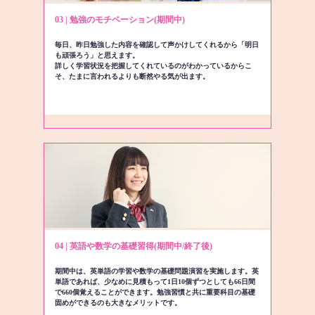
03 | 勉強のモチベーション(期間中)
毎日、昨日勉強した内容を確認して声かけしてくれるから「明日
も頑張ろう」と思えます。
詳しく学習状況を把握してくれているのがわかっているからこ
そ、たまに言われるよりも断然やる気が出ます。
04 | 英語や数学の基礎習得(期間中/終了後)
期間中は、英単語の学習や数学の基礎問題演習を実施します。英
単語であれば、少なめに見積もって1日10個ずつとしても66日間
で660個覚えることができます。勉強習慣と共に重要科目の基礎
固めができるのも大きなメリットです。