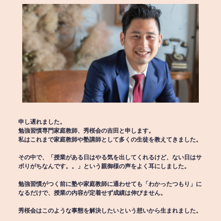
申し遅れました。
勉強習慣専門家庭教師、秀桜会の吉田と申します。
私はこれまで家庭教師や塾講師として多くの生徒を教えてきました。
その中で、「授業がある日はやる気を出してくれるけど、ない日はサ
ボりがちなんです。。」という親御様の声をよく耳にしました。
勉強習慣がつく前に塾や家庭教師に通わせても「わかったつもり」に
なるだけで、授業の内容が定着せず成績は伸びません。
秀桜会はこのような事態を解決したいという想いから生まれました。