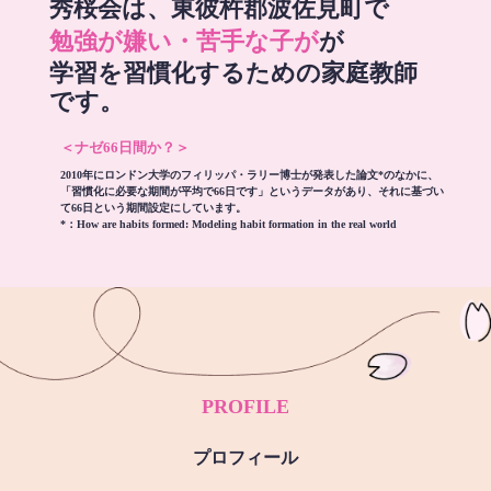
秀桜会は、東彼杵郡波佐見町で
勉強が嫌い・苦手な子が
が
学習を習慣化するための家庭教師
です。
＜ナゼ66日間か？＞
2010年にロンドン大学のフィリッパ・ラリー博士が発表した論文*のなかに、
「習慣化に必要な期間が平均で66日です」というデータがあり、それに基づい
て66日という期間設定にしています。
*：
How are habits formed: Modeling habit formation in the real world
PROFILE
プロフィール