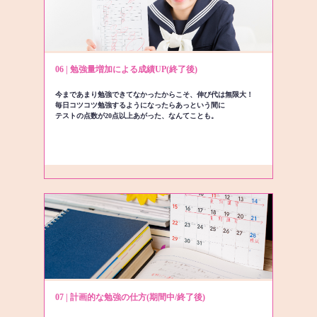
06 | 勉強量増加による成績UP(終了後)
今まであまり勉強できてなかったからこそ、伸び代は無限大！
毎日コツコツ勉強するようになったらあっという間に
テストの点数が20点以上あがった、なんてことも。
07 | 計画的な勉強の仕方(期間中/終了後)