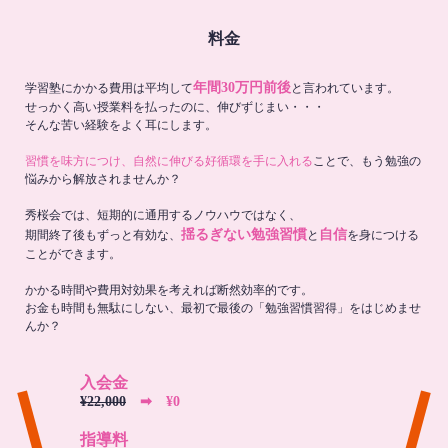
料金
年間30万円前後
学習塾にかかる費用は平均して
と言われています。
せっかく高い授業料を払ったのに、伸びずじまい・・・
そんな苦い経験をよく耳にします。
習慣を味方につけ、自然に伸びる好循環を手に入れる
ことで、もう勉強の
悩みから解放されませんか？
秀桜会では、短期的に通用するノウハウではなく、
揺るぎない勉強習慣
自信
期間終了後もずっと有効な、
と
を身につける
ことができます。
かかる時間や費用対効果を考えれば断然効率的です。
お金も時間も無駄にしない、最初で最後の「勉強習慣習得」をはじめませ
んか？
入会金
¥22,000
➡︎ ¥0
指導料