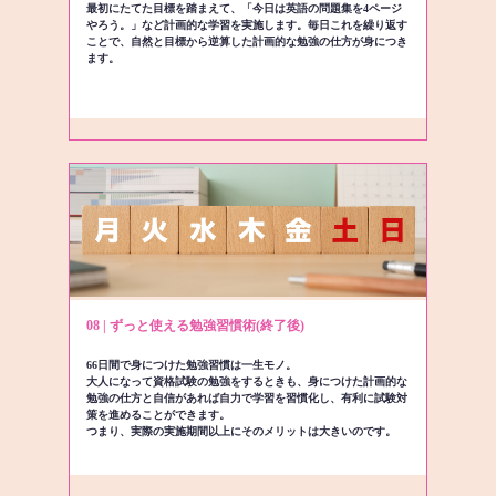
最初にたてた目標を踏まえて、「今日は英語の問題集を4ページ
やろう。」など計画的な学習を実施します。毎日これを繰り返す
ことで、自然と目標から逆算した計画的な勉強の仕方が身につき
ます。
08 | ずっと使える勉強習慣術(終了後)
66日間で身につけた勉強習慣は一生モノ。
大人になって資格試験の勉強をするときも、身につけた計画的な
勉強の仕方と自信があれば自力で学習を習慣化し、有利に試験対
策を進めることができます。
つまり、実際の実施期間以上にそのメリットは大きいのです。