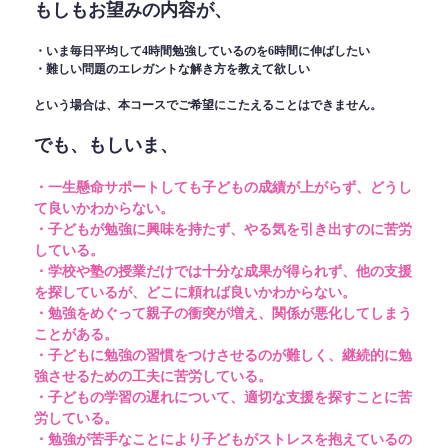
もしもお望みの内容が、
・いま毎日平均して4時間勉強しているのを6時間に伸ばしたい
・難しい問題のエレガントな解き方を教えて欲しい
という場合は、本コースでご希望にこたえることはできません。
でも、もしいま、
・一生懸命サポートしても子どもの成績が上がらず、どうし
て良いかわからない。
・子どもが勉強に興味を持たず、やる気を引き出すのに苦労
している。
・学校や塾の授業だけでは十分な成果が得られず、他の支援
を探しているが、どこに頼れば良いかわからない。
・勉強をめぐって親子の衝突が増え、関係が悪化してしまう
ことがある。
・子どもに勉強の習慣をつけさせるのが難しく、継続的に勉
強させるための工夫に苦労している。
・子どもの学習の遅れについて、適切な支援を探すことに苦
労している。
・勉強が苦手なことにより子どもがストレスを抱えているの