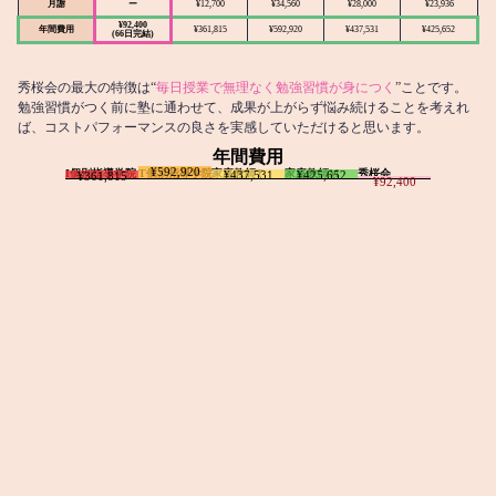
月謝
ー
¥12,700
¥34,560
¥28,000
¥23,936
¥92,400
年間費用
¥361,815
¥592,920
¥437,531
¥425,652
(66日完結)
秀桜会の最大の特徴は“
毎日授業で無理なく勉強習慣が身につく
”ことです。
勉強習慣がつく前に塾に通わせて、成果が上がらず悩み続けることを考えれ
ば、コストパフォーマンスの良さを実感していただけると思います。
年間費用
¥592,920
I個別指導学院
T個別指導学院
家庭教師T
家庭教師M
秀桜会
¥437,531
¥425,652
¥361,815
¥92,400