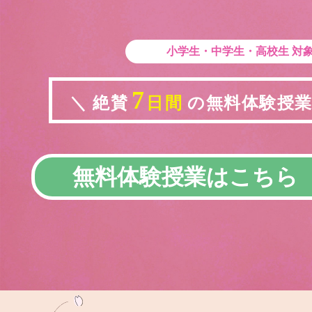
小学生・中学生・高校生
対
7
＼ 絶賛
日間
の無料体験授業実
無料体験授業はこちら