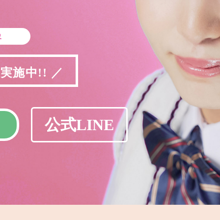
象
施中!! ／
公式LINE