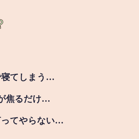
？
で寝てしまう…
が焦るだけ…
言ってやらない…