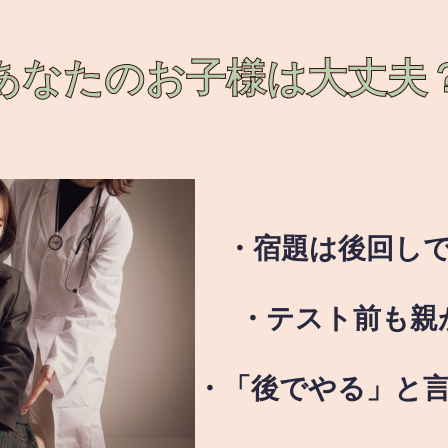
あなたのお子様は
大丈夫
・宿題は後回し
・テスト前も親
・「後でやる」と