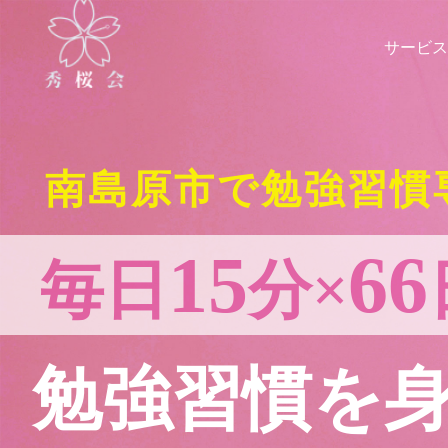
サービス
南島原市で勉強習慣
15
66
毎日
分×
勉強習慣を