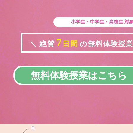
小学生・中学生・高校生
対
7
＼ 絶賛
日間
の無料体験授業実
無料体験授業はこちら