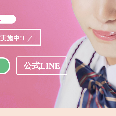
象
施中!! ／
公式LINE