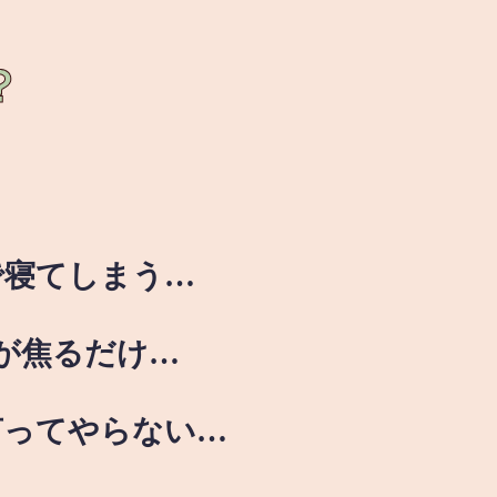
？
で寝てしまう…
が焦るだけ…
言ってやらない…