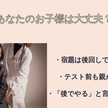
あなたのお子様は
大丈夫
・宿題は後回し
・テスト前も親
・「後でやる」と