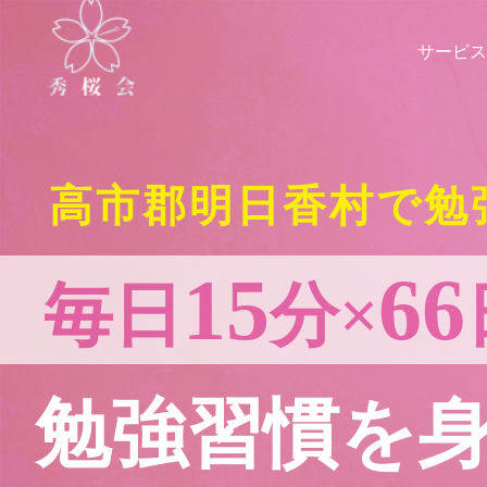
サービス
高市郡明日香村で勉
15
66
毎日
分×
勉強習慣を