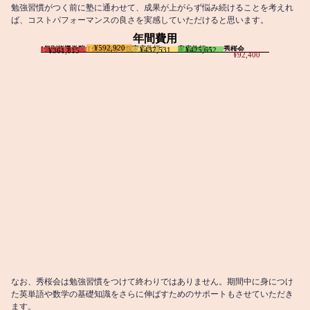
勉強習慣がつく前に塾に通わせて、成果が上がらず悩み続けることを考えれ
ば、コストパフォーマンスの良さを実感していただけると思います。
年間費用
¥592,920
I個別指導学院
T個別指導学院
家庭教師T
家庭教師M
秀桜会
¥437,531
¥425,652
¥361,815
¥92,400
なお、秀桜会は勉強習慣をつけて終わりではありません。期間中に身につけ
た英単語や数学の基礎知識をさらに伸ばすためのサポートもさせていただき
ます。