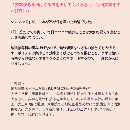
『授業がある日はやる気を出してくれるなら、毎日授業をす
れば良い』
シンプルですが、これが私が行き着いた結論でした。
1日15分だけでも良い。毎日コツコツ続けることが大きな変化を生むこ
とを実感してほしい。
勉強は毎日の積み上げなので、勉強習慣をつけるのはとても大切で
す。ポイントは集中して効率よく続けるコツを掴むこと。まずは短い
時間から無理なく学習できるようにサポートするので、一緒にがんば
りましょう。
＜略歴＞
慶應義塾大学理工学部/理工学研究科(理論物理学)卒
大学入学後、家庭教師として指導を開始し担当生徒の成績を大きく向
上させる。実績を買われ指導を担当していた家庭教師会社の運営に参
画。売上を3倍に増加。大学院では地域密着型の塾にて集団指導と個別
指導の両方を担当。大学院卒業後、ITエンジニアとして6年間働いた
後、独立。現在に至ります。