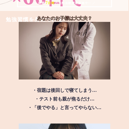
7
＼ 絶賛
日間
の無料体験授業実施中!! ／
あなたのお子様は
大丈夫？
勉強習慣を身につける
・宿題は後回しで寝てしまう…
・テスト前も親が焦るだけ…
・「後でやる」と言ってやらない…