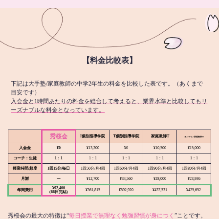
【料金比較表】
下記は大手塾/家庭教師の中学2年生の料金を比較した表です。（あくまで
目安です）
入会金と1時間あたりの料金を総合して考えると、業界水準と比較してもリ
ーズナブルな料金となっています。
秀桜会
I個別指導学院
T個別指導学院
家庭教師T
オンライン
家庭教師M
入会金
¥0
¥13,200
¥0
¥10,500
¥15,000
コーチ：生徒
1：1
1：1
1：1
1：1
1：1
授業時間/頻度
1回15分/毎日
1回50分/月4回
1回60分/月4回
1回90分/月4回
1回80分/月4回
月謝
ー
¥12,700
¥34,560
¥28,000
¥23,936
¥92,400
年間費用
¥361,815
¥592,920
¥437,531
¥425,652
(66日完結)
秀桜会の最大の特徴は“
毎日授業で無理なく勉強習慣が身につく
”ことです。