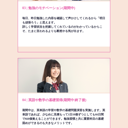
03 | 勉強のモチベーション(期間中)
毎日、昨日勉強した内容を確認して声かけしてくれるから「明日
も頑張ろう」と思えます。
詳しく学習状況を把握してくれているのがわかっているからこ
そ、たまに言われるよりも断然やる気が出ます。
04 | 英語や数学の基礎習得(期間中/終了後)
期間中は、英単語の学習や数学の基礎問題演習を実施します。英
単語であれば、少なめに見積もって1日10個ずつとしても66日間
で660個覚えることができます。勉強習慣と共に重要科目の基礎
固めができるのも大きなメリットです。