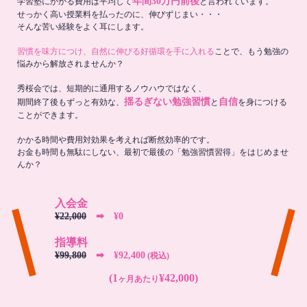
年間30万円前後
学習塾にかかる費用は平均して
と言われています。
せっかく高い授業料を払ったのに、伸びずじまい・・・
そんな苦い経験をよく耳にします。
習慣を味方につけ、自然に伸びる好循環を手に入れる
ことで、もう勉強の
悩みから解放されませんか？
秀桜会では、短期的に通用するノウハウではなく、
揺るぎない勉強習慣
自信
期間終了後もずっと有効な、
と
を身につける
ことができます。
かかる時間や費用対効果を考えれば断然効率的です。
お金も時間も無駄にしない、最初で最後の「勉強習慣習得」をはじめませ
んか？
入会金
¥22,000
➡︎ ¥0
指導料
¥99,800
➡︎ ¥92,400
(税込)
(1
¥42,000)
ヶ月あたり