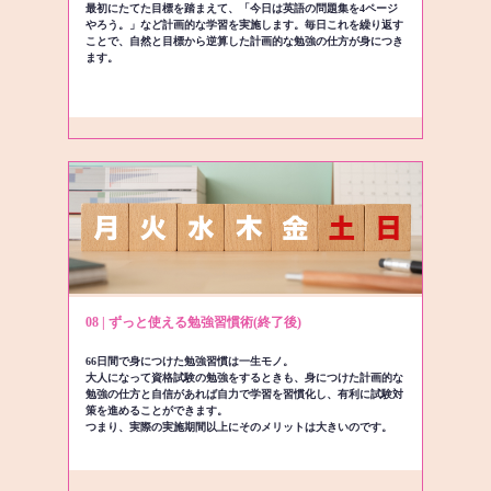
最初にたてた目標を踏まえて、「今日は英語の問題集を4ページ
やろう。」など計画的な学習を実施します。毎日これを繰り返す
ことで、自然と目標から逆算した計画的な勉強の仕方が身につき
ます。
08 | ずっと使える勉強習慣術(終了後)
66日間で身につけた勉強習慣は一生モノ。
大人になって資格試験の勉強をするときも、身につけた計画的な
勉強の仕方と自信があれば自力で学習を習慣化し、有利に試験対
策を進めることができます。
つまり、実際の実施期間以上にそのメリットは大きいのです。