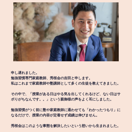
申し遅れました。
勉強習慣専門家庭教師、秀桜会の吉田と申します。
私はこれまで家庭教師や塾講師として多くの生徒を教えてきました。
その中で、「授業がある日はやる気を出してくれるけど、ない日はサ
ボりがちなんです。。」という親御様の声をよく耳にしました。
勉強習慣がつく前に塾や家庭教師に通わせても「わかったつもり」に
なるだけで、授業の内容が定着せず成績は伸びません。
秀桜会はこのような事態を解決したいという想いから生まれました。