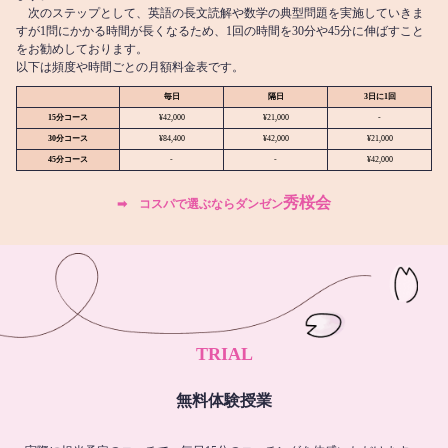
次のステップとして、英語の長文読解や数学の典型問題を実施していきま
すが1問にかかる時間が長くなるため、1回の時間を30分や45分に伸ばすこと
をお勧めしております。
以下は頻度や時間ごとの月額料金表です。
毎日
隔日
3日に1回
15分コース
¥42,000
¥21,000
-
30分コース
¥84,400
¥42,000
¥21,000
45分コース
-
-
¥42,000
秀桜会
➡︎ コスパで選ぶならダンゼン
TRIAL
無料体験授業