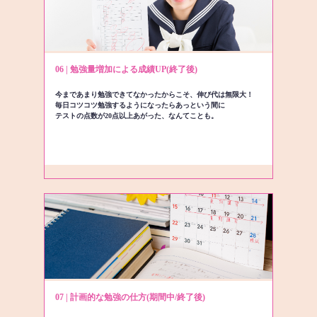
06 | 勉強量増加による成績UP(終了後)
今まであまり勉強できてなかったからこそ、伸び代は無限大！
毎日コツコツ勉強するようになったらあっという間に
テストの点数が20点以上あがった、なんてことも。
07 | 計画的な勉強の仕方(期間中/終了後)