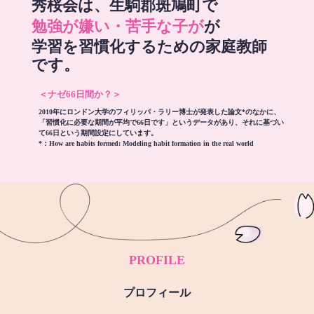
秀桜会は、生駒郡斑鳩町で
勉強が嫌い・苦手な子が
が
学習を習慣化するための家庭教師
です。
＜ナゼ66日間か？＞
2010年にロンドン大学のフィリッパ・ラリー博士が発表した論文*のなかに、
「習慣化に必要な期間が平均で66日です」というデータがあり、それに基づい
て66日という期間設定にしています。
*：
How are habits formed: Modeling habit formation in the real world
PROFILE
プロフィール