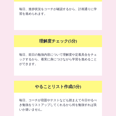
毎日、進捗状況をコーチが確認するから、計画通りに学
習を進められます。
理解度チェック(5分)
毎日、前日の勉強内容について理解度や定着具合をチェ
ックするから、着実に身につけながら学習を進めること
ができます。
やることリスト作成(5分)
毎日、コーチが宿題やテストなども踏まえて今日やるべ
き勉強をリストアップしてくれるから何を勉強すれば良
いか迷いません。