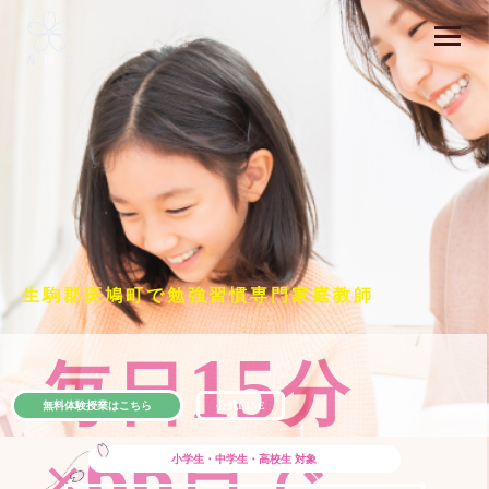
生駒郡斑鳩町で勉強習慣専門家庭教師
15
毎日
分
無料体験授業はこちら
公式LINE
66
×
日で
小学生・中学生・高校生
対象