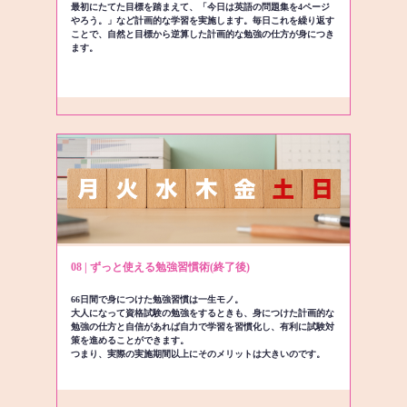
最初にたてた目標を踏まえて、「今日は英語の問題集を4ページ
やろう。」など計画的な学習を実施します。毎日これを繰り返す
ことで、自然と目標から逆算した計画的な勉強の仕方が身につき
ます。
08 | ずっと使える勉強習慣術(終了後)
66日間で身につけた勉強習慣は一生モノ。
大人になって資格試験の勉強をするときも、身につけた計画的な
勉強の仕方と自信があれば自力で学習を習慣化し、有利に試験対
策を進めることができます。
つまり、実際の実施期間以上にそのメリットは大きいのです。