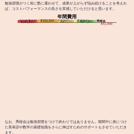
勉強習慣がつく前に塾に通わせて、成果が上がらず悩み続けることを考えれ
ば、コストパフォーマンスの良さを実感していただけると思います。
年間費用
¥592,920
I個別指導学院
T個別指導学院
家庭教師T
家庭教師M
秀桜会
¥437,531
¥425,652
¥361,815
¥92,400
なお、秀桜会は勉強習慣をつけて終わりではありません。期間中に身につけ
た英単語や数学の基礎知識をさらに伸ばすためのサポートもさせていただき
ます。