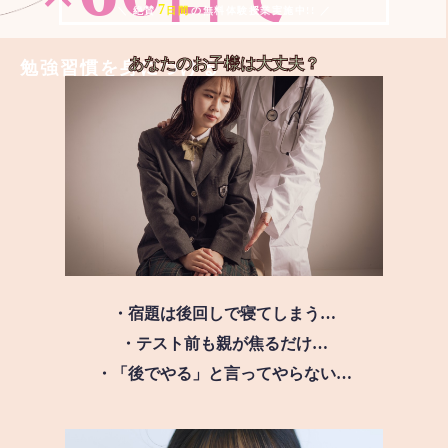
7
＼ 絶賛
日間
の無料体験授業実施中!! ／
あなたのお子様は
大丈夫？
勉強習慣を身につける
・宿題は後回しで寝てしまう…
・テスト前も親が焦るだけ…
・「後でやる」と言ってやらない…