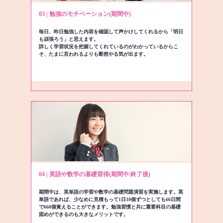
03 | 勉強のモチベーション(期間中)
毎日、昨日勉強した内容を確認して声かけしてくれるから「明日
も頑張ろう」と思えます。
詳しく学習状況を把握してくれているのがわかっているからこ
そ、たまに言われるよりも断然やる気が出ます。
04 | 英語や数学の基礎習得(期間中/終了後)
期間中は、英単語の学習や数学の基礎問題演習を実施します。英
単語であれば、少なめに見積もって1日10個ずつとしても66日間
で660個覚えることができます。勉強習慣と共に重要科目の基礎
固めができるのも大きなメリットです。