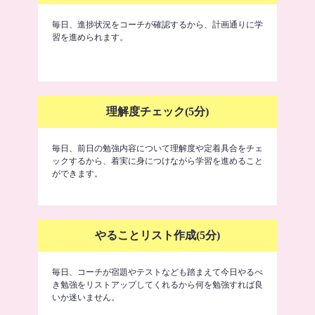
毎日、進捗状況をコーチが確認するから、計画通りに学
習を進められます。
理解度チェック(5分)
毎日、前日の勉強内容について理解度や定着具合をチェ
ックするから、着実に身につけながら学習を進めること
ができます。
やることリスト作成(5分)
毎日、コーチが宿題やテストなども踏まえて今日やるべ
き勉強をリストアップしてくれるから何を勉強すれば良
いか迷いません。