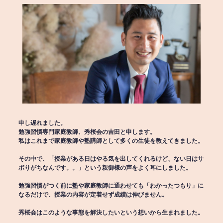
申し遅れました。
勉強習慣専門家庭教師、秀桜会の吉田と申します。
私はこれまで家庭教師や塾講師として多くの生徒を教えてきました。
その中で、「授業がある日はやる気を出してくれるけど、ない日はサ
ボりがちなんです。。」という親御様の声をよく耳にしました。
勉強習慣がつく前に塾や家庭教師に通わせても「わかったつもり」に
なるだけで、授業の内容が定着せず成績は伸びません。
秀桜会はこのような事態を解決したいという想いから生まれました。