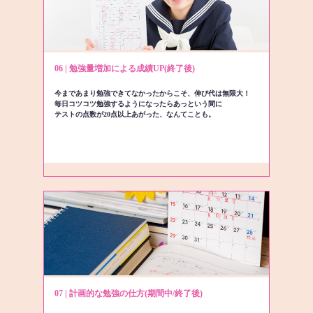
06 | 勉強量増加による成績UP(終了後)
今まであまり勉強できてなかったからこそ、伸び代は無限大！
毎日コツコツ勉強するようになったらあっという間に
テストの点数が20点以上あがった、なんてことも。
07 | 計画的な勉強の仕方(期間中/終了後)