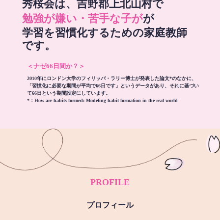
秀桜会は、吉野郡上北山村で
勉強が嫌い・苦手な子が
が
学習を習慣化するための家庭教師
です。
＜ナゼ66日間か？＞
2010年にロンドン大学のフィリッパ・ラリー博士が発表した論文*のなかに、
「習慣化に必要な期間が平均で66日です」というデータがあり、それに基づい
て66日という期間設定にしています。
*：
How are habits formed: Modeling habit formation in the real world
PROFILE
プロフィール