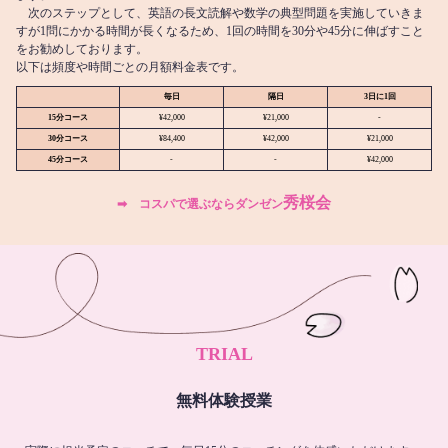
次のステップとして、英語の長文読解や数学の典型問題を実施していきま
すが1問にかかる時間が長くなるため、1回の時間を30分や45分に伸ばすこと
をお勧めしております。
以下は頻度や時間ごとの月額料金表です。
毎日
隔日
3日に1回
15分コース
¥42,000
¥21,000
-
30分コース
¥84,400
¥42,000
¥21,000
45分コース
-
-
¥42,000
秀桜会
➡︎ コスパで選ぶならダンゼン
TRIAL
無料体験授業