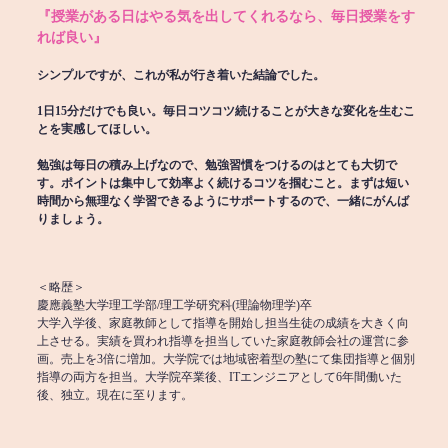
『授業がある日はやる気を出してくれるなら、毎日授業をす
れば良い』
シンプルですが、これが私が行き着いた結論でした。
1日15分だけでも良い。毎日コツコツ続けることが大きな変化を生むこ
とを実感してほしい。
勉強は毎日の積み上げなので、勉強習慣をつけるのはとても大切で
す。ポイントは集中して効率よく続けるコツを掴むこと。まずは短い
時間から無理なく学習できるようにサポートするので、一緒にがんば
りましょう。
＜略歴＞
慶應義塾大学理工学部/理工学研究科(理論物理学)卒
大学入学後、家庭教師として指導を開始し担当生徒の成績を大きく向
上させる。実績を買われ指導を担当していた家庭教師会社の運営に参
画。売上を3倍に増加。大学院では地域密着型の塾にて集団指導と個別
指導の両方を担当。大学院卒業後、ITエンジニアとして6年間働いた
後、独立。現在に至ります。