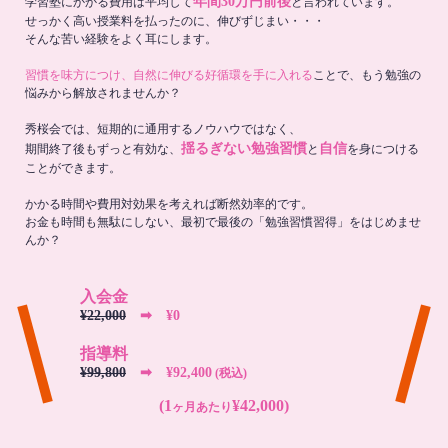
年間30万円前後
学習塾にかかる費用は平均して
と言われています。
せっかく高い授業料を払ったのに、伸びずじまい・・・
そんな苦い経験をよく耳にします。
習慣を味方につけ、自然に伸びる好循環を手に入れる
ことで、もう勉強の
悩みから解放されませんか？
秀桜会では、短期的に通用するノウハウではなく、
揺るぎない勉強習慣
自信
期間終了後もずっと有効な、
と
を身につける
ことができます。
かかる時間や費用対効果を考えれば断然効率的です。
お金も時間も無駄にしない、最初で最後の「勉強習慣習得」をはじめませ
んか？
入会金
¥22,000
➡︎ ¥0
指導料
¥99,800
➡︎ ¥92,400
(税込)
(1
¥42,000)
ヶ月あたり