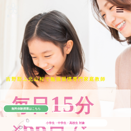
吉野郡上北山村で勉強習慣専門家庭教師
15
毎日
分
無料体験授業はこちら
公式LINE
66
×
日で
小学生・中学生・高校生
対象