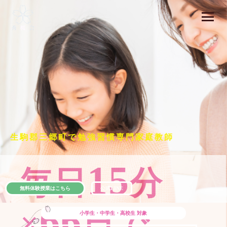
生駒郡三郷町で勉強習慣専門家庭教師
15
毎日
分
無料体験授業はこちら
公式LINE
66
×
日で
小学生・中学生・高校生
対象