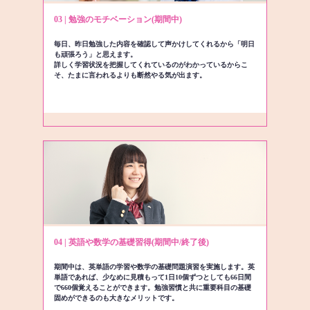
03 | 勉強のモチベーション(期間中)
毎日、昨日勉強した内容を確認して声かけしてくれるから「明日
も頑張ろう」と思えます。
詳しく学習状況を把握してくれているのがわかっているからこ
そ、たまに言われるよりも断然やる気が出ます。
04 | 英語や数学の基礎習得(期間中/終了後)
期間中は、英単語の学習や数学の基礎問題演習を実施します。英
単語であれば、少なめに見積もって1日10個ずつとしても66日間
で660個覚えることができます。勉強習慣と共に重要科目の基礎
固めができるのも大きなメリットです。