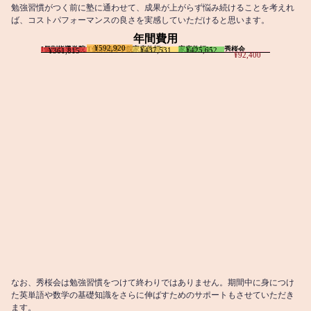
勉強習慣がつく前に塾に通わせて、成果が上がらず悩み続けることを考えれ
ば、コストパフォーマンスの良さを実感していただけると思います。
年間費用
¥592,920
I個別指導学院
T個別指導学院
家庭教師T
家庭教師M
秀桜会
¥437,531
¥425,652
¥361,815
¥92,400
なお、秀桜会は勉強習慣をつけて終わりではありません。期間中に身につけ
た英単語や数学の基礎知識をさらに伸ばすためのサポートもさせていただき
ます。