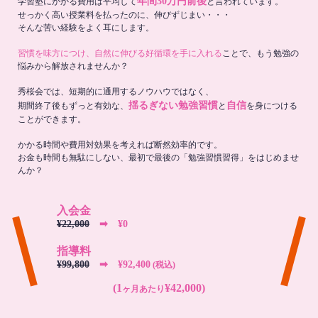
年間30万円前後
学習塾にかかる費用は平均して
と言われています。
せっかく高い授業料を払ったのに、伸びずじまい・・・
そんな苦い経験をよく耳にします。
習慣を味方につけ、自然に伸びる好循環を手に入れる
ことで、もう勉強の
悩みから解放されませんか？
秀桜会では、短期的に通用するノウハウではなく、
揺るぎない勉強習慣
自信
期間終了後もずっと有効な、
と
を身につける
ことができます。
かかる時間や費用対効果を考えれば断然効率的です。
お金も時間も無駄にしない、最初で最後の「勉強習慣習得」をはじめませ
んか？
入会金
¥22,000
➡︎ ¥0
指導料
¥99,800
➡︎ ¥92,400
(税込)
(1
¥42,000)
ヶ月あたり