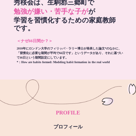
秀桜会は、生駒郡三郷町で
勉強が嫌い・苦手な子が
が
学習を習慣化するための家庭教師
です。
＜ナゼ66日間か？＞
2010年にロンドン大学のフィリッパ・ラリー博士が発表した論文*のなかに、
「習慣化に必要な期間が平均で66日です」というデータがあり、それに基づい
て66日という期間設定にしています。
*：
How are habits formed: Modeling habit formation in the real world
PROFILE
プロフィール