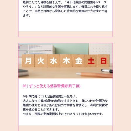
最初にたてた目標を踏まえて、「今日は英語の問題集を4ページ
やろう。」など計画的な学習を実施します。毎日これを繰り返す
ことで、自然と目標から逆算した計画的な勉強の仕方が身につき
ます。
08 | ずっと使える勉強習慣術(終了後)
66日間で身につけた勉強習慣は一生モノ。
大人になって資格試験の勉強をするときも、身につけた計画的な
勉強の仕方と自信があれば自力で学習を習慣化し、有利に試験対
策を進めることができます。
つまり、実際の実施期間以上にそのメリットは大きいのです。