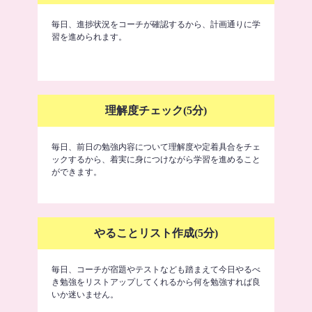
毎日、進捗状況をコーチが確認するから、計画通りに学
習を進められます。
理解度チェック(5分)
毎日、前日の勉強内容について理解度や定着具合をチェ
ックするから、着実に身につけながら学習を進めること
ができます。
やることリスト作成(5分)
毎日、コーチが宿題やテストなども踏まえて今日やるべ
き勉強をリストアップしてくれるから何を勉強すれば良
いか迷いません。