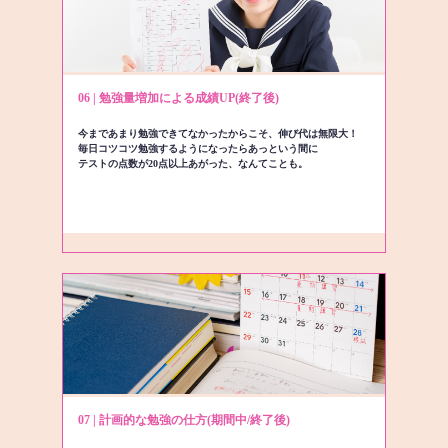
06 | 勉強量増加による成績UP(終了後)
今まであまり勉強できてなかったからこそ、伸び代は無限大！
毎日コツコツ勉強するようになったらあっという間に
テストの点数が20点以上あがった、なんてことも。
07 | 計画的な勉強の仕方(期間中/終了後)