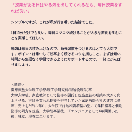
『授業がある日はやる気を出してくれるなら、毎日授業をす
れば良い』
シンプルですが、これが私が行き着いた結論でした。
1日15分だけでも良い。毎日コツコツ続けることが大きな変化を生むこ
とを実感してほしい。
勉強は毎日の積み上げなので、勉強習慣をつけるのはとても大切で
す。ポイントは集中して効率よく続けるコツを掴むこと。まずは短い
時間から無理なく学習できるようにサポートするので、一緒にがんば
りましょう。
＜略歴＞
慶應義塾大学理工学部/理工学研究科(理論物理学)卒
大学入学後、家庭教師として指導を開始し担当生徒の成績を大きく向
上させる。実績を買われ指導を担当していた家庭教師会社の運営に参
画。売上を3倍に増加。大学院では地域密着型の塾にて集団指導と個別
指導の両方を担当。大学院卒業後、ITエンジニアとして6年間働いた
後、独立。現在に至ります。