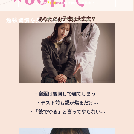
7
＼ 絶賛
日間
の無料体験授業実施中!! ／
あなたのお子様は
大丈夫？
勉強習慣を身につける
・宿題は後回しで寝てしまう…
・テスト前も親が焦るだけ…
・「後でやる」と言ってやらない…