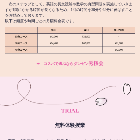
次のステップとして、英語の長文読解や数学の典型問題を実施していきま
すが1問にかかる時間が長くなるため、1回の時間を30分や45分に伸ばすこと
をお勧めしております。
以下は頻度や時間ごとの月額料金表です。
毎日
隔日
3日に1回
15分コース
¥42,000
¥21,000
-
30分コース
¥84,400
¥42,000
¥21,000
45分コース
-
-
¥42,000
秀桜会
➡︎ コスパで選ぶならダンゼン
TRIAL
無料体験授業