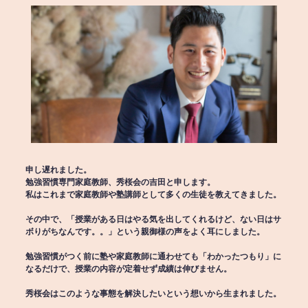
申し遅れました。
勉強習慣専門家庭教師、秀桜会の吉田と申します。
私はこれまで家庭教師や塾講師として多くの生徒を教えてきました。
その中で、「授業がある日はやる気を出してくれるけど、ない日はサ
ボりがちなんです。。」という親御様の声をよく耳にしました。
勉強習慣がつく前に塾や家庭教師に通わせても「わかったつもり」に
なるだけで、授業の内容が定着せず成績は伸びません。
秀桜会はこのような事態を解決したいという想いから生まれました。