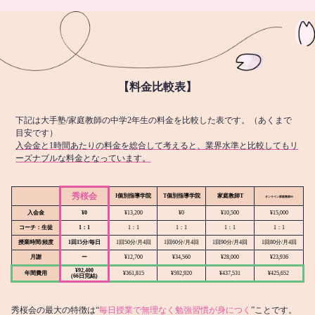
【料金比較表】
下記は大手塾/家庭教師の中学2年生の料金を比較した表です。（あくまで
目安です）
入会金と1時間あたりの料金を総合して考えると、業界水準と比較してもリ
ーズナブルな料金となっています。
秀桜会
I個別指導学院
T個別指導学院
家庭教師T
オンライン
家庭教師M
入会金
¥0
¥13,200
¥0
¥10,500
¥15,000
コーチ：生徒
1：1
1：1
1：1
1：1
1：1
授業時間/頻度
1回15分/毎日
1回50分/月4回
1回60分/月4回
1回90分/月4回
1回80分/月4回
月謝
ー
¥12,700
¥34,560
¥28,000
¥23,936
¥92,400
年間費用
¥361,815
¥592,920
¥437,531
¥425,652
(66日完結)
秀桜会の最大の特徴は“
毎日授業で無理なく勉強習慣が身につく
”ことです。