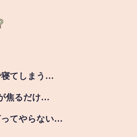
？
で寝てしまう…
が焦るだけ…
言ってやらない…