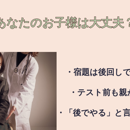
あなたのお子様は
大丈夫
・宿題は後回し
・テスト前も親
・「後でやる」と