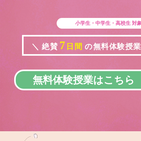
小学生・中学生・高校生
対
7
＼ 絶賛
日間
の無料体験授業実
無料体験授業はこちら