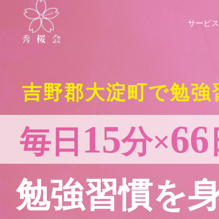
サービス
吉野郡大淀町で勉強
15
66
毎日
分×
勉強習慣を