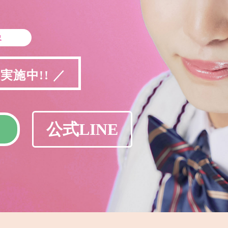
象
施中!! ／
公式LINE