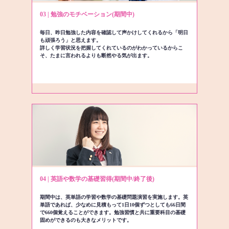
03 | 勉強のモチベーション(期間中)
毎日、昨日勉強した内容を確認して声かけしてくれるから「明日
も頑張ろう」と思えます。
詳しく学習状況を把握してくれているのがわかっているからこ
そ、たまに言われるよりも断然やる気が出ます。
04 | 英語や数学の基礎習得(期間中/終了後)
期間中は、英単語の学習や数学の基礎問題演習を実施します。英
単語であれば、少なめに見積もって1日10個ずつとしても66日間
で660個覚えることができます。勉強習慣と共に重要科目の基礎
固めができるのも大きなメリットです。