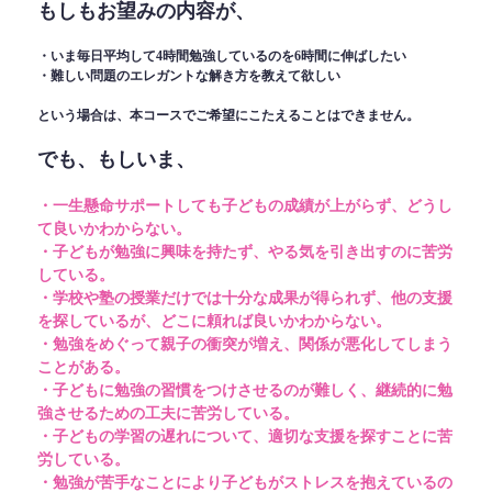
もしもお望みの内容が、
・いま毎日平均して4時間勉強しているのを6時間に伸ばしたい
・難しい問題のエレガントな解き方を教えて欲しい
という場合は、本コースでご希望にこたえることはできません。
でも、もしいま、
・一生懸命サポートしても子どもの成績が上がらず、どうし
て良いかわからない。
・子どもが勉強に興味を持たず、やる気を引き出すのに苦労
している。
・学校や塾の授業だけでは十分な成果が得られず、他の支援
を探しているが、どこに頼れば良いかわからない。
・勉強をめぐって親子の衝突が増え、関係が悪化してしまう
ことがある。
・子どもに勉強の習慣をつけさせるのが難しく、継続的に勉
強させるための工夫に苦労している。
・子どもの学習の遅れについて、適切な支援を探すことに苦
労している。
・勉強が苦手なことにより子どもがストレスを抱えているの