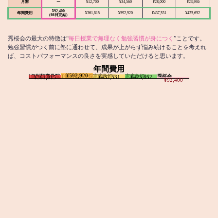
月謝
ー
¥12,700
¥34,560
¥28,000
¥23,936
¥92,400
年間費用
¥361,815
¥592,920
¥437,531
¥425,652
(66日完結)
秀桜会の最大の特徴は“
毎日授業で無理なく勉強習慣が身につく
”ことです。
勉強習慣がつく前に塾に通わせて、成果が上がらず悩み続けることを考えれ
ば、コストパフォーマンスの良さを実感していただけると思います。
年間費用
¥592,920
I個別指導学院
T個別指導学院
家庭教師T
家庭教師M
秀桜会
¥437,531
¥425,652
¥361,815
¥92,400