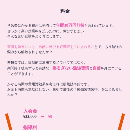
料金
年間30万円前後
学習塾にかかる費用は平均して
と言われています。
せっかく高い授業料を払ったのに、伸びずじまい・・・
そんな苦い経験をよく耳にします。
習慣を味方につけ、自然に伸びる好循環を手に入れる
ことで、もう勉強の
悩みから解放されませんか？
秀桜会では、短期的に通用するノウハウではなく、
揺るぎない勉強習慣
自信
期間終了後もずっと有効な、
と
を身につける
ことができます。
かかる時間や費用対効果を考えれば断然効率的です。
お金も時間も無駄にしない、最初で最後の「勉強習慣習得」をはじめませ
んか？
入会金
¥22,000
➡︎ ¥0
指導料