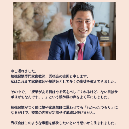
申し遅れました。
勉強習慣専門家庭教師、秀桜会の吉田と申します。
私はこれまで家庭教師や塾講師として多くの生徒を教えてきました。
その中で、「授業がある日はやる気を出してくれるけど、ない日はサ
ボりがちなんです。。」という親御様の声をよく耳にしました。
勉強習慣がつく前に塾や家庭教師に通わせても「わかったつもり」に
なるだけで、授業の内容が定着せず成績は伸びません。
秀桜会はこのような事態を解決したいという想いから生まれました。