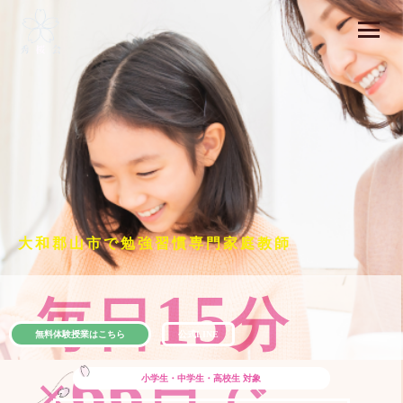
大和郡山市で勉強習慣専門家庭教師
15
毎日
分
無料体験授業はこちら
公式LINE
66
×
日で
小学生・中学生・高校生
対象