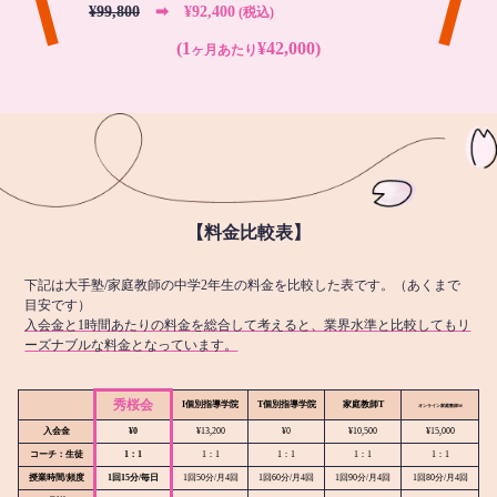
¥99,800
➡︎ ¥92,400
(税込)
(1
¥42,000)
ヶ月あたり
【料金比較表】
下記は大手塾/家庭教師の中学2年生の料金を比較した表です。（あくまで
目安です）
入会金と1時間あたりの料金を総合して考えると、業界水準と比較してもリ
ーズナブルな料金となっています。
秀桜会
I個別指導学院
T個別指導学院
家庭教師T
オンライン
家庭教師M
入会金
¥0
¥13,200
¥0
¥10,500
¥15,000
コーチ：生徒
1：1
1：1
1：1
1：1
1：1
授業時間/頻度
1回15分/毎日
1回50分/月4回
1回60分/月4回
1回90分/月4回
1回80分/月4回