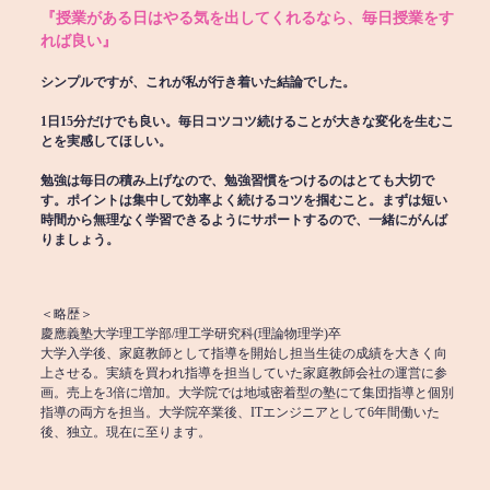
『授業がある日はやる気を出してくれるなら、毎日授業をす
れば良い』
シンプルですが、これが私が行き着いた結論でした。
1日15分だけでも良い。毎日コツコツ続けることが大きな変化を生むこ
とを実感してほしい。
勉強は毎日の積み上げなので、勉強習慣をつけるのはとても大切で
す。ポイントは集中して効率よく続けるコツを掴むこと。まずは短い
時間から無理なく学習できるようにサポートするので、一緒にがんば
りましょう。
＜略歴＞
慶應義塾大学理工学部/理工学研究科(理論物理学)卒
大学入学後、家庭教師として指導を開始し担当生徒の成績を大きく向
上させる。実績を買われ指導を担当していた家庭教師会社の運営に参
画。売上を3倍に増加。大学院では地域密着型の塾にて集団指導と個別
指導の両方を担当。大学院卒業後、ITエンジニアとして6年間働いた
後、独立。現在に至ります。