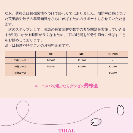
なお、秀桜会は勉強習慣をつけて終わりではありません。期間中に身につけ
た英単語や数学の基礎知識をさらに伸ばすためのサポートもさせていただき
ます。
次のステップとして、英語の長文読解や数学の典型問題を実施していきま
すが1問にかかる時間が長くなるため、1回の時間を30分や45分に伸ばすこと
をお勧めしております。
以下は頻度や時間ごとの月額料金表です。
毎日
隔日
3日に1回
15分コース
¥42,000
¥21,000
-
30分コース
¥84,400
¥42,000
¥21,000
45分コース
-
-
¥42,000
秀桜会
➡︎ コスパで選ぶならダンゼン
TRIAL