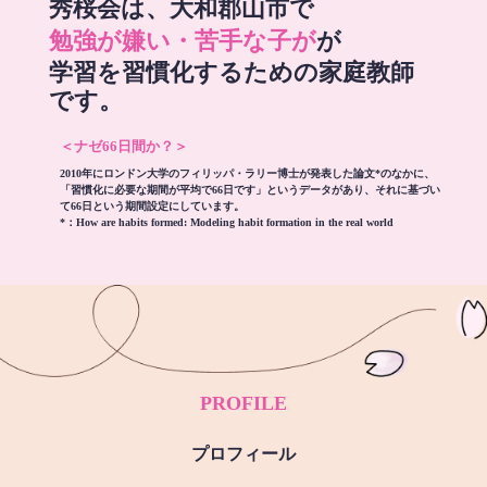
秀桜会は、大和郡山市で
勉強が嫌い・苦手な子が
が
学習を習慣化するための家庭教師
です。
＜ナゼ66日間か？＞
2010年にロンドン大学のフィリッパ・ラリー博士が発表した論文*のなかに、
「習慣化に必要な期間が平均で66日です」というデータがあり、それに基づい
て66日という期間設定にしています。
*：
How are habits formed: Modeling habit formation in the real world
PROFILE
プロフィール