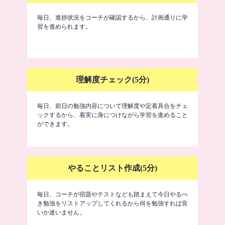
毎日、進捗状況をコーチが確認するから、計画通りに学
習を進められます。
理解度チェック(5分)
毎日、前日の勉強内容について理解度や定着具合をチェ
ックするから、着実に身につけながら学習を進めること
ができます。
やることリスト作成(5分)
毎日、コーチが宿題やテストなども踏まえて今日やるべ
き勉強をリストアップしてくれるから何を勉強すれば良
いか迷いません。