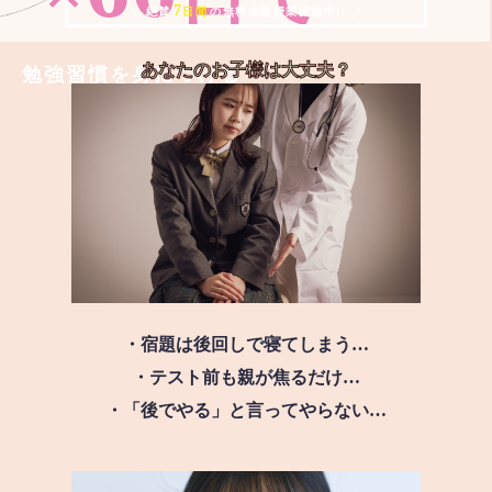
7
＼ 絶賛
日間
の無料体験授業実施中!! ／
あなたのお子様は
大丈夫？
勉強習慣を身につける
・宿題は後回しで寝てしまう…
・テスト前も親が焦るだけ…
・「後でやる」と言ってやらない…