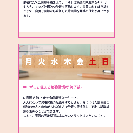
最初にたてた目標を踏まえて、「今日は英語の問題集を4ページ
やろう。」など計画的な学習を実施します。毎日これを繰り返す
ことで、自然と目標から逆算した計画的な勉強の仕方が身につき
ます。
08 | ずっと使える勉強習慣術(終了後)
66日間で身につけた勉強習慣は一生モノ。
大人になって資格試験の勉強をするときも、身につけた計画的な
勉強の仕方と自信があれば自力で学習を習慣化し、有利に試験対
策を進めることができます。
つまり、実際の実施期間以上にそのメリットは大きいのです。