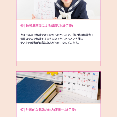
06 | 勉強量増加による成績UP(終了後)
今まであまり勉強できてなかったからこそ、伸び代は無限大！
毎日コツコツ勉強するようになったらあっという間に
テストの点数が20点以上あがった、なんてことも。
07 | 計画的な勉強の仕方(期間中/終了後)