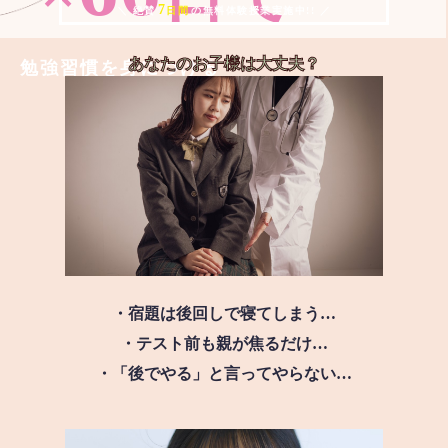
7
＼ 絶賛
日間
の無料体験授業実施中!! ／
あなたのお子様は
大丈夫？
勉強習慣を身につける
・宿題は後回しで寝てしまう…
・テスト前も親が焦るだけ…
・「後でやる」と言ってやらない…