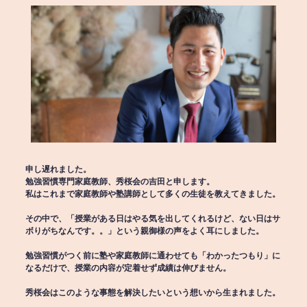
申し遅れました。
勉強習慣専門家庭教師、秀桜会の吉田と申します。
私はこれまで家庭教師や塾講師として多くの生徒を教えてきました。
その中で、「授業がある日はやる気を出してくれるけど、ない日はサ
ボりがちなんです。。」という親御様の声をよく耳にしました。
勉強習慣がつく前に塾や家庭教師に通わせても「わかったつもり」に
なるだけで、授業の内容が定着せず成績は伸びません。
秀桜会はこのような事態を解決したいという想いから生まれました。