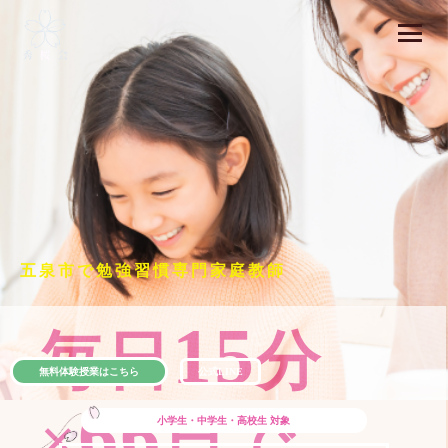
五泉市で勉強習慣専門家庭教師
15
毎日
分
無料体験授業はこちら
公式LINE
66
×
日で
小学生・中学生・高校生
対象