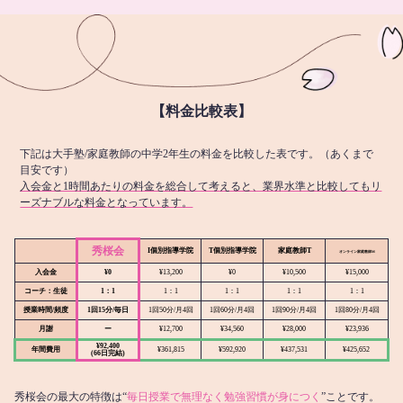
【料金比較表】
下記は大手塾/家庭教師の中学2年生の料金を比較した表です。（あくまで
目安です）
入会金と1時間あたりの料金を総合して考えると、業界水準と比較してもリ
ーズナブルな料金となっています。
秀桜会
I個別指導学院
T個別指導学院
家庭教師T
オンライン
家庭教師M
入会金
¥0
¥13,200
¥0
¥10,500
¥15,000
コーチ：生徒
1：1
1：1
1：1
1：1
1：1
授業時間/頻度
1回15分/毎日
1回50分/月4回
1回60分/月4回
1回90分/月4回
1回80分/月4回
月謝
ー
¥12,700
¥34,560
¥28,000
¥23,936
¥92,400
年間費用
¥361,815
¥592,920
¥437,531
¥425,652
(66日完結)
秀桜会の最大の特徴は“
毎日授業で無理なく勉強習慣が身につく
”ことです。