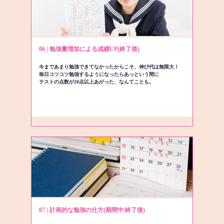
06 | 勉強量増加による成績UP(終了後)
今まであまり勉強できてなかったからこそ、伸び代は無限大！
毎日コツコツ勉強するようになったらあっという間に
テストの点数が20点以上あがった、なんてことも。
07 | 計画的な勉強の仕方(期間中/終了後)