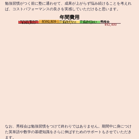
勉強習慣がつく前に塾に通わせて、成果が上がらず悩み続けることを考えれ
ば、コストパフォーマンスの良さを実感していただけると思います。
年間費用
¥592,920
I個別指導学院
T個別指導学院
家庭教師T
家庭教師M
秀桜会
¥437,531
¥425,652
¥361,815
¥92,400
なお、秀桜会は勉強習慣をつけて終わりではありません。期間中に身につけ
た英単語や数学の基礎知識をさらに伸ばすためのサポートもさせていただき
ます。