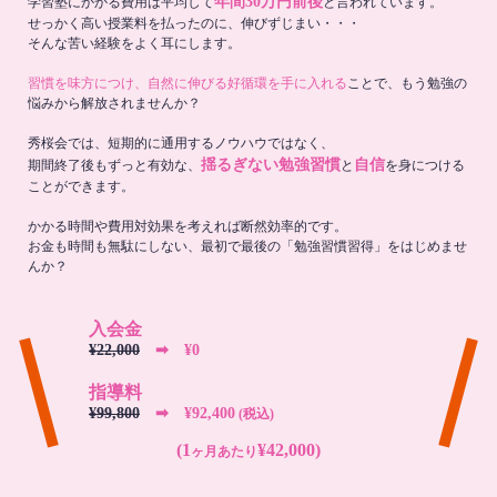
年間30万円前後
学習塾にかかる費用は平均して
と言われています。
せっかく高い授業料を払ったのに、伸びずじまい・・・
そんな苦い経験をよく耳にします。
習慣を味方につけ、自然に伸びる好循環を手に入れる
ことで、もう勉強の
悩みから解放されませんか？
秀桜会では、短期的に通用するノウハウではなく、
揺るぎない勉強習慣
自信
期間終了後もずっと有効な、
と
を身につける
ことができます。
かかる時間や費用対効果を考えれば断然効率的です。
お金も時間も無駄にしない、最初で最後の「勉強習慣習得」をはじめませ
んか？
入会金
¥22,000
➡︎ ¥0
指導料
¥99,800
➡︎ ¥92,400
(税込)
(1
¥42,000)
ヶ月あたり