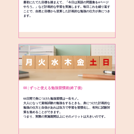
最初にたてた目標を踏まえて、「今日は英語の問題集を4ページ
やろう。」など計画的な学習を実施します。毎日これを繰り返す
ことで、自然と目標から逆算した計画的な勉強の仕方が身につき
ます。
08 | ずっと使える勉強習慣術(終了後)
66日間で身につけた勉強習慣は一生モノ。
大人になって資格試験の勉強をするときも、身につけた計画的な
勉強の仕方と自信があれば自力で学習を習慣化し、有利に試験対
策を進めることができます。
つまり、実際の実施期間以上にそのメリットは大きいのです。