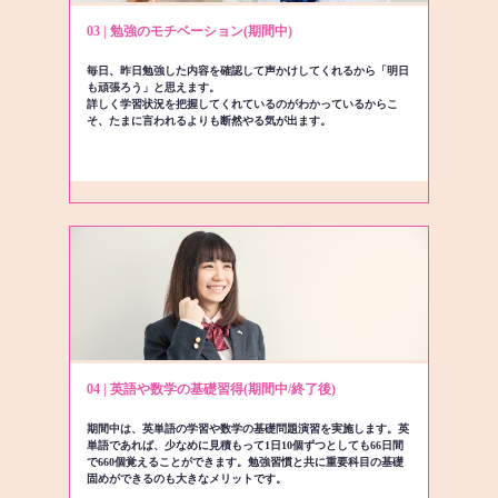
03 | 勉強のモチベーション(期間中)
毎日、昨日勉強した内容を確認して声かけしてくれるから「明日
も頑張ろう」と思えます。
詳しく学習状況を把握してくれているのがわかっているからこ
そ、たまに言われるよりも断然やる気が出ます。
04 | 英語や数学の基礎習得(期間中/終了後)
期間中は、英単語の学習や数学の基礎問題演習を実施します。英
単語であれば、少なめに見積もって1日10個ずつとしても66日間
で660個覚えることができます。勉強習慣と共に重要科目の基礎
固めができるのも大きなメリットです。