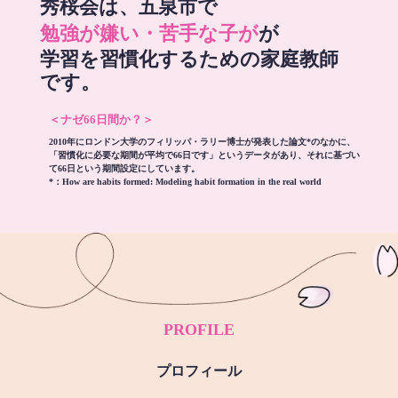
秀桜会は、五泉市で
勉強が嫌い・苦手な子が
が
学習を習慣化するための家庭教師
です。
＜ナゼ66日間か？＞
2010年にロンドン大学のフィリッパ・ラリー博士が発表した論文*のなかに、
「習慣化に必要な期間が平均で66日です」というデータがあり、それに基づい
て66日という期間設定にしています。
*：
How are habits formed: Modeling habit formation in the real world
PROFILE
プロフィール