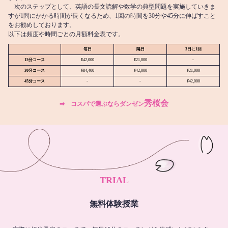
次のステップとして、英語の長文読解や数学の典型問題を実施していきま
すが1問にかかる時間が長くなるため、1回の時間を30分や45分に伸ばすこと
をお勧めしております。
以下は頻度や時間ごとの月額料金表です。
毎日
隔日
3日に1回
15分コース
¥42,000
¥21,000
-
30分コース
¥84,400
¥42,000
¥21,000
45分コース
-
-
¥42,000
秀桜会
➡︎ コスパで選ぶならダンゼン
TRIAL
無料体験授業