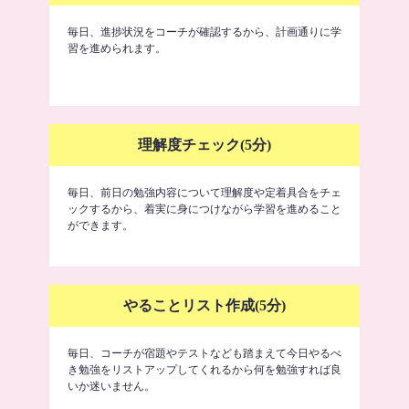
毎日、進捗状況をコーチが確認するから、計画通りに学
習を進められます。
理解度チェック(5分)
毎日、前日の勉強内容について理解度や定着具合をチェ
ックするから、着実に身につけながら学習を進めること
ができます。
やることリスト作成(5分)
毎日、コーチが宿題やテストなども踏まえて今日やるべ
き勉強をリストアップしてくれるから何を勉強すれば良
いか迷いません。