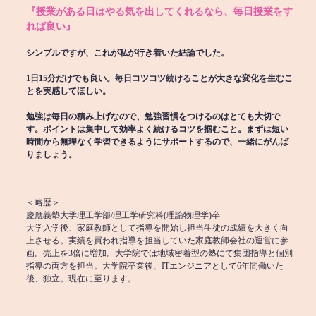
『授業がある日はやる気を出してくれるなら、毎日授業をす
れば良い』
シンプルですが、これが私が行き着いた結論でした。
1日15分だけでも良い。毎日コツコツ続けることが大きな変化を生むこ
とを実感してほしい。
勉強は毎日の積み上げなので、勉強習慣をつけるのはとても大切で
す。ポイントは集中して効率よく続けるコツを掴むこと。まずは短い
時間から無理なく学習できるようにサポートするので、一緒にがんば
りましょう。
＜略歴＞
慶應義塾大学理工学部/理工学研究科(理論物理学)卒
大学入学後、家庭教師として指導を開始し担当生徒の成績を大きく向
上させる。実績を買われ指導を担当していた家庭教師会社の運営に参
画。売上を3倍に増加。大学院では地域密着型の塾にて集団指導と個別
指導の両方を担当。大学院卒業後、ITエンジニアとして6年間働いた
後、独立。現在に至ります。