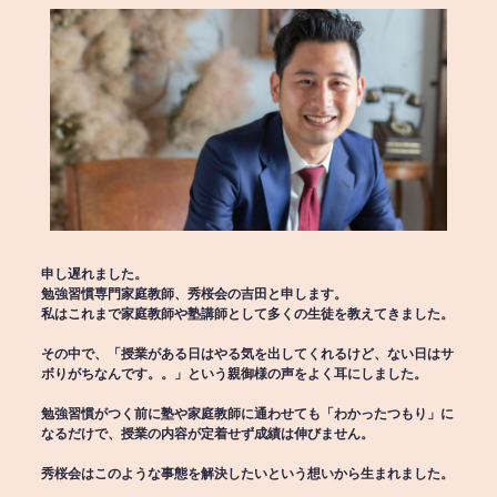
申し遅れました。
勉強習慣専門家庭教師、秀桜会の吉田と申します。
私はこれまで家庭教師や塾講師として多くの生徒を教えてきました。
その中で、「授業がある日はやる気を出してくれるけど、ない日はサ
ボりがちなんです。。」という親御様の声をよく耳にしました。
勉強習慣がつく前に塾や家庭教師に通わせても「わかったつもり」に
なるだけで、授業の内容が定着せず成績は伸びません。
秀桜会はこのような事態を解決したいという想いから生まれました。