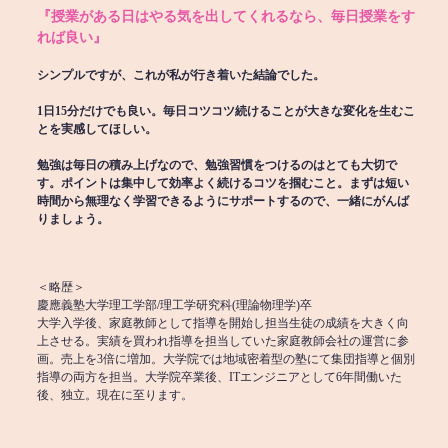
『授業がある日はやる気を出してくれるなら、毎日授業をす
れば良い』
シンプルですが、これが私が行き着いた結論でした。
1日15分だけでも良い。毎日コツコツ続けることが大きな変化を生むこ
とを実感してほしい。
勉強は毎日の積み上げなので、勉強習慣をつけるのはとても大切で
す。ポイントは集中して効率よく続けるコツを掴むこと。まずは短い
時間から無理なく学習できるようにサポートするので、一緒にがんば
りましょう。
＜略歴＞
慶應義塾大学理工学部/理工学研究科(理論物理学)卒
大学入学後、家庭教師として指導を開始し担当生徒の成績を大きく向
上させる。実績を買われ指導を担当していた家庭教師会社の運営に参
画。売上を3倍に増加。大学院では地域密着型の塾にて集団指導と個別
指導の両方を担当。大学院卒業後、ITエンジニアとして6年間働いた
後、独立。現在に至ります。