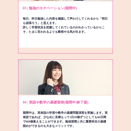
03 | 勉強のモチベーション(期間中)
毎日、昨日勉強した内容を確認して声かけしてくれるから「明日
も頑張ろう」と思えます。
詳しく学習状況を把握してくれているのがわかっているからこ
そ、たまに言われるよりも断然やる気が出ます。
04 | 英語や数学の基礎習得(期間中/終了後)
期間中は、英単語の学習や数学の基礎問題演習を実施します。英
単語であれば、少なめに見積もって1日10個ずつとしても66日間
で660個覚えることができます。勉強習慣と共に重要科目の基礎
固めができるのも大きなメリットです。