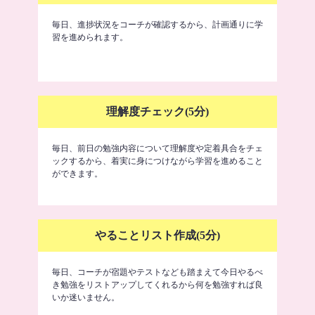
毎日、進捗状況をコーチが確認するから、計画通りに学
習を進められます。
理解度チェック(5分)
毎日、前日の勉強内容について理解度や定着具合をチェ
ックするから、着実に身につけながら学習を進めること
ができます。
やることリスト作成(5分)
毎日、コーチが宿題やテストなども踏まえて今日やるべ
き勉強をリストアップしてくれるから何を勉強すれば良
いか迷いません。