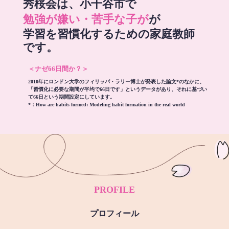
秀桜会は、小千谷市で
勉強が嫌い・苦手な子が
が
学習を習慣化するための家庭教師
です。
＜ナゼ66日間か？＞
2010年にロンドン大学のフィリッパ・ラリー博士が発表した論文*のなかに、
「習慣化に必要な期間が平均で66日です」というデータがあり、それに基づい
て66日という期間設定にしています。
*：
How are habits formed: Modeling habit formation in the real world
PROFILE
プロフィール