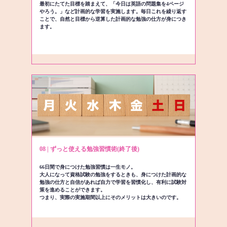
最初にたてた目標を踏まえて、「今日は英語の問題集を4ページ
やろう。」など計画的な学習を実施します。毎日これを繰り返す
ことで、自然と目標から逆算した計画的な勉強の仕方が身につき
ます。
08 | ずっと使える勉強習慣術(終了後)
66日間で身につけた勉強習慣は一生モノ。
大人になって資格試験の勉強をするときも、身につけた計画的な
勉強の仕方と自信があれば自力で学習を習慣化し、有利に試験対
策を進めることができます。
つまり、実際の実施期間以上にそのメリットは大きいのです。