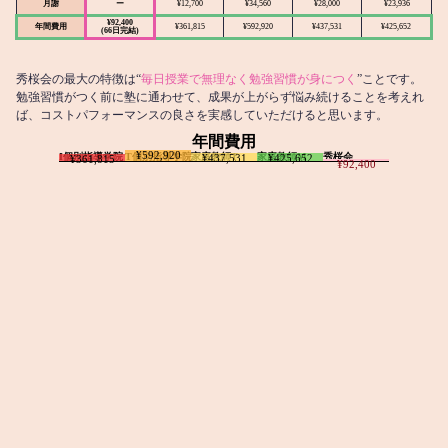
月謝
ー
¥12,700
¥34,560
¥28,000
¥23,936
¥92,400
年間費用
¥361,815
¥592,920
¥437,531
¥425,652
(66日完結)
秀桜会の最大の特徴は“
毎日授業で無理なく勉強習慣が身につく
”ことです。
勉強習慣がつく前に塾に通わせて、成果が上がらず悩み続けることを考えれ
ば、コストパフォーマンスの良さを実感していただけると思います。
年間費用
¥592,920
I個別指導学院
T個別指導学院
家庭教師T
家庭教師M
秀桜会
¥437,531
¥425,652
¥361,815
¥92,400