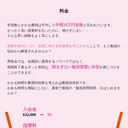
料金
年間30万円前後
学習塾にかかる費用は平均して
と言われています。
せっかく高い授業料を払ったのに、伸びずじまい・・・
そんな苦い経験をよく耳にします。
習慣を味方につけ、自然に伸びる好循環を手に入れる
ことで、もう勉強の
悩みから解放されませんか？
秀桜会では、短期的に通用するノウハウではなく、
揺るぎない勉強習慣
自信
期間終了後もずっと有効な、
と
を身につける
ことができます。
かかる時間や費用対効果を考えれば断然効率的です。
お金も時間も無駄にしない、最初で最後の「勉強習慣習得」をはじめませ
んか？
入会金
¥22,000
➡︎ ¥0
指導料