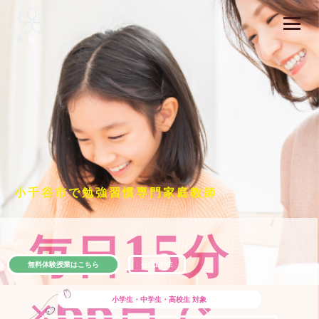
小千谷市で勉強習慣専門家庭教師
15
毎日
分
無料体験授業はこちら
公式LINE
66
×
日で
小学生・中学生・高校生
対象