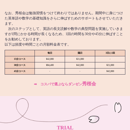
なお、秀桜会は勉強習慣をつけて終わりではありません。期間中に身につけ
た英単語や数学の基礎知識をさらに伸ばすためのサポートもさせていただき
ます。
次のステップとして、英語の長文読解や数学の典型問題を実施していきま
すが1問にかかる時間が長くなるため、1回の時間を30分や45分に伸ばすこと
をお勧めしております。
以下は頻度や時間ごとの月額料金表です。
毎日
隔日
3日に1回
15分コース
¥42,000
¥21,000
-
30分コース
¥84,400
¥42,000
¥21,000
45分コース
-
-
¥42,000
秀桜会
➡︎ コスパで選ぶならダンゼン
TRIAL