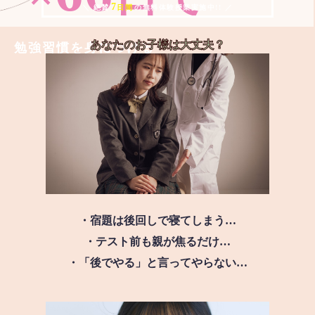
7
＼ 絶賛
日間
の無料体験授業実施中!! ／
あなたのお子様は
大丈夫？
勉強習慣を身につける
・宿題は後回しで寝てしまう…
・テスト前も親が焦るだけ…
・「後でやる」と言ってやらない…