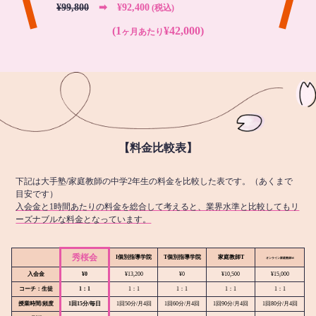
¥99,800
➡︎ ¥92,400
(税込)
(1
¥42,000)
ヶ月あたり
【料金比較表】
下記は大手塾/家庭教師の中学2年生の料金を比較した表です。（あくまで
目安です）
入会金と1時間あたりの料金を総合して考えると、業界水準と比較してもリ
ーズナブルな料金となっています。
秀桜会
I個別指導学院
T個別指導学院
家庭教師T
オンライン
家庭教師M
入会金
¥0
¥13,200
¥0
¥10,500
¥15,000
コーチ：生徒
1：1
1：1
1：1
1：1
1：1
授業時間/頻度
1回15分/毎日
1回50分/月4回
1回60分/月4回
1回90分/月4回
1回80分/月4回