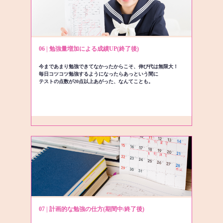
06 | 勉強量増加による成績UP(終了後)
今まであまり勉強できてなかったからこそ、伸び代は無限大！
毎日コツコツ勉強するようになったらあっという間に
テストの点数が20点以上あがった、なんてことも。
07 | 計画的な勉強の仕方(期間中/終了後)