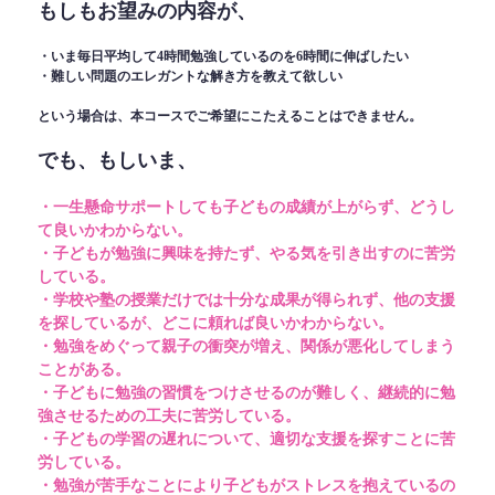
もしもお望みの内容が、
・いま毎日平均して4時間勉強しているのを6時間に伸ばしたい
・難しい問題のエレガントな解き方を教えて欲しい
という場合は、本コースでご希望にこたえることはできません。
でも、もしいま、
・一生懸命サポートしても子どもの成績が上がらず、どうし
て良いかわからない。
・子どもが勉強に興味を持たず、やる気を引き出すのに苦労
している。
・学校や塾の授業だけでは十分な成果が得られず、他の支援
を探しているが、どこに頼れば良いかわからない。
・勉強をめぐって親子の衝突が増え、関係が悪化してしまう
ことがある。
・子どもに勉強の習慣をつけさせるのが難しく、継続的に勉
強させるための工夫に苦労している。
・子どもの学習の遅れについて、適切な支援を探すことに苦
労している。
・勉強が苦手なことにより子どもがストレスを抱えているの