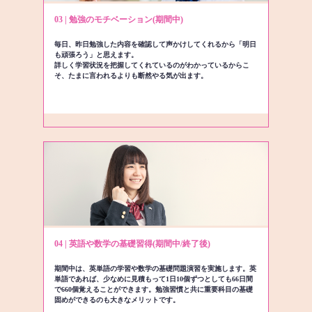
03 | 勉強のモチベーション(期間中)
毎日、昨日勉強した内容を確認して声かけしてくれるから「明日
も頑張ろう」と思えます。
詳しく学習状況を把握してくれているのがわかっているからこ
そ、たまに言われるよりも断然やる気が出ます。
04 | 英語や数学の基礎習得(期間中/終了後)
期間中は、英単語の学習や数学の基礎問題演習を実施します。英
単語であれば、少なめに見積もって1日10個ずつとしても66日間
で660個覚えることができます。勉強習慣と共に重要科目の基礎
固めができるのも大きなメリットです。