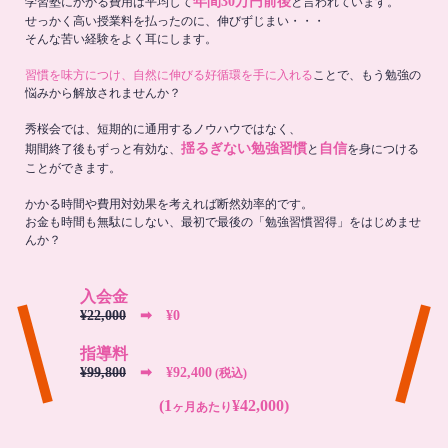
年間30万円前後
学習塾にかかる費用は平均して
と言われています。
せっかく高い授業料を払ったのに、伸びずじまい・・・
そんな苦い経験をよく耳にします。
習慣を味方につけ、自然に伸びる好循環を手に入れる
ことで、もう勉強の
悩みから解放されませんか？
秀桜会では、短期的に通用するノウハウではなく、
揺るぎない勉強習慣
自信
期間終了後もずっと有効な、
と
を身につける
ことができます。
かかる時間や費用対効果を考えれば断然効率的です。
お金も時間も無駄にしない、最初で最後の「勉強習慣習得」をはじめませ
んか？
入会金
¥22,000
➡︎ ¥0
指導料
¥99,800
➡︎ ¥92,400
(税込)
(1
¥42,000)
ヶ月あたり