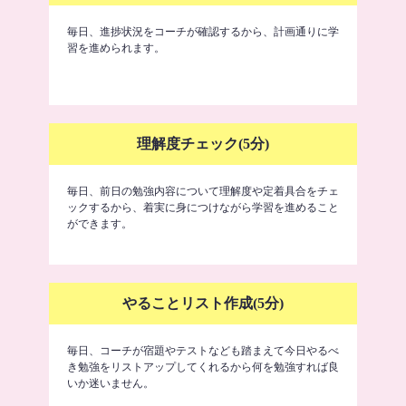
毎日、進捗状況をコーチが確認するから、計画通りに学
習を進められます。
理解度チェック(5分)
毎日、前日の勉強内容について理解度や定着具合をチェ
ックするから、着実に身につけながら学習を進めること
ができます。
やることリスト作成(5分)
毎日、コーチが宿題やテストなども踏まえて今日やるべ
き勉強をリストアップしてくれるから何を勉強すれば良
いか迷いません。