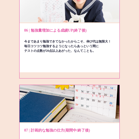
06 | 勉強量増加による成績UP(終了後)
今まであまり勉強できてなかったからこそ、伸び代は無限大！
毎日コツコツ勉強するようになったらあっという間に
テストの点数が20点以上あがった、なんてことも。
07 | 計画的な勉強の仕方(期間中/終了後)