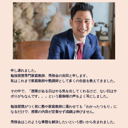
申し遅れました。
勉強習慣専門家庭教師、秀桜会の吉田と申します。
私はこれまで家庭教師や塾講師として多くの生徒を教えてきました。
その中で、「授業がある日はやる気を出してくれるけど、ない日はサ
ボりがちなんです。。」という親御様の声をよく耳にしました。
勉強習慣がつく前に塾や家庭教師に通わせても「わかったつもり」に
なるだけで、授業の内容が定着せず成績は伸びません。
秀桜会はこのような事態を解決したいという想いから生まれました。