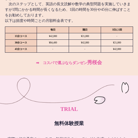
次のステップとして、英語の長文読解や数学の典型問題を実施していきま
すが1問にかかる時間が長くなるため、1回の時間を30分や45分に伸ばすこと
をお勧めしております。
以下は頻度や時間ごとの月額料金表です。
毎日
隔日
3日に1回
15分コース
¥42,000
¥21,000
-
30分コース
¥84,400
¥42,000
¥21,000
45分コース
-
-
¥42,000
秀桜会
➡︎ コスパで選ぶならダンゼン
TRIAL
無料体験授業