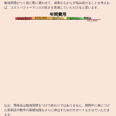
勉強習慣がつく前に塾に通わせて、成果が上がらず悩み続けることを考えれ
ば、コストパフォーマンスの良さを実感していただけると思います。
年間費用
¥592,920
I個別指導学院
T個別指導学院
家庭教師T
家庭教師M
秀桜会
¥437,531
¥425,652
¥361,815
¥92,400
なお、秀桜会は勉強習慣をつけて終わりではありません。期間中に身につけ
た英単語や数学の基礎知識をさらに伸ばすためのサポートもさせていただき
ます。