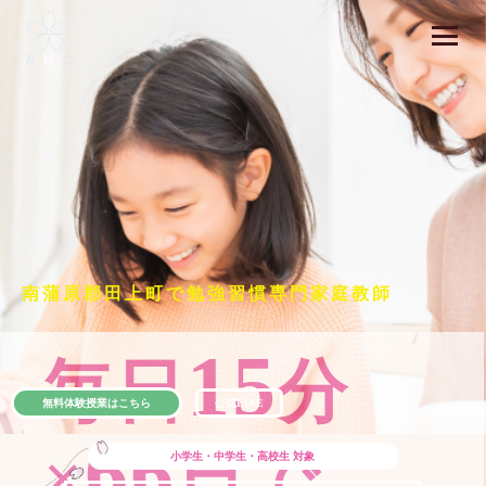
南蒲原郡田上町で勉強習慣専門家庭教師
15
毎日
分
無料体験授業はこちら
公式LINE
66
×
日で
小学生・中学生・高校生
対象