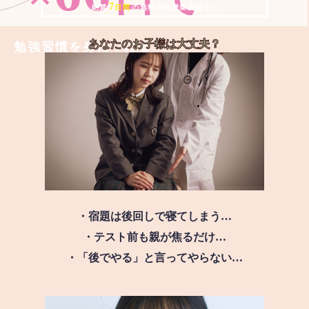
7
＼ 絶賛
日間
の無料体験授業実施中!! ／
あなたのお子様は
大丈夫？
勉強習慣を身につける
・宿題は後回しで寝てしまう…
・テスト前も親が焦るだけ…
・「後でやる」と言ってやらない…