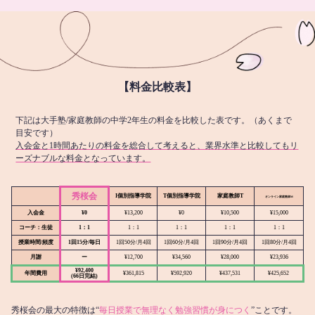
【料金比較表】
下記は大手塾/家庭教師の中学2年生の料金を比較した表です。（あくまで
目安です）
入会金と1時間あたりの料金を総合して考えると、業界水準と比較してもリ
ーズナブルな料金となっています。
秀桜会
I個別指導学院
T個別指導学院
家庭教師T
オンライン
家庭教師M
入会金
¥0
¥13,200
¥0
¥10,500
¥15,000
コーチ：生徒
1：1
1：1
1：1
1：1
1：1
授業時間/頻度
1回15分/毎日
1回50分/月4回
1回60分/月4回
1回90分/月4回
1回80分/月4回
月謝
ー
¥12,700
¥34,560
¥28,000
¥23,936
¥92,400
年間費用
¥361,815
¥592,920
¥437,531
¥425,652
(66日完結)
秀桜会の最大の特徴は“
毎日授業で無理なく勉強習慣が身につく
”ことです。