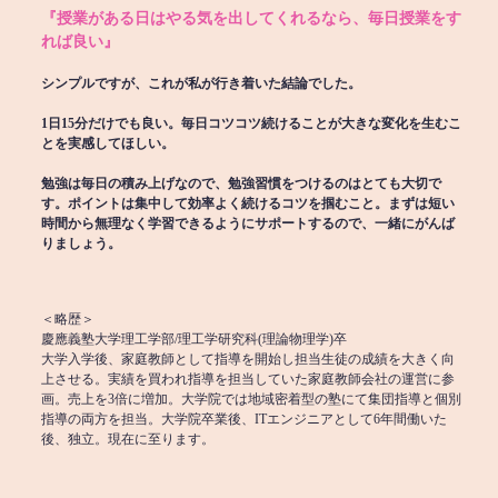
『授業がある日はやる気を出してくれるなら、毎日授業をす
れば良い』
シンプルですが、これが私が行き着いた結論でした。
1日15分だけでも良い。毎日コツコツ続けることが大きな変化を生むこ
とを実感してほしい。
勉強は毎日の積み上げなので、勉強習慣をつけるのはとても大切で
す。ポイントは集中して効率よく続けるコツを掴むこと。まずは短い
時間から無理なく学習できるようにサポートするので、一緒にがんば
りましょう。
＜略歴＞
慶應義塾大学理工学部/理工学研究科(理論物理学)卒
大学入学後、家庭教師として指導を開始し担当生徒の成績を大きく向
上させる。実績を買われ指導を担当していた家庭教師会社の運営に参
画。売上を3倍に増加。大学院では地域密着型の塾にて集団指導と個別
指導の両方を担当。大学院卒業後、ITエンジニアとして6年間働いた
後、独立。現在に至ります。