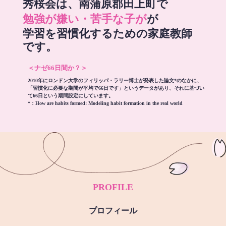
秀桜会は、南蒲原郡田上町で
勉強が嫌い・苦手な子が
が
学習を習慣化するための家庭教師
です。
＜ナゼ66日間か？＞
2010年にロンドン大学のフィリッパ・ラリー博士が発表した論文*のなかに、
「習慣化に必要な期間が平均で66日です」というデータがあり、それに基づい
て66日という期間設定にしています。
*：
How are habits formed: Modeling habit formation in the real world
PROFILE
プロフィール