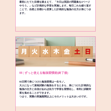
最初にたてた目標を踏まえて、「今日は英語の問題集を4ページ
やろう。」など計画的な学習を実施します。毎日これを繰り返す
ことで、自然と目標から逆算した計画的な勉強の仕方が身につき
ます。
08 | ずっと使える勉強習慣術(終了後)
66日間で身につけた勉強習慣は一生モノ。
大人になって資格試験の勉強をするときも、身につけた計画的な
勉強の仕方と自信があれば自力で学習を習慣化し、有利に試験対
策を進めることができます。
つまり、実際の実施期間以上にそのメリットは大きいのです。