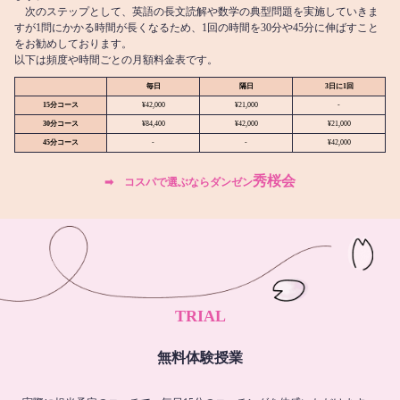
次のステップとして、英語の長文読解や数学の典型問題を実施していきま
すが1問にかかる時間が長くなるため、1回の時間を30分や45分に伸ばすこと
をお勧めしております。
以下は頻度や時間ごとの月額料金表です。
毎日
隔日
3日に1回
15分コース
¥42,000
¥21,000
-
30分コース
¥84,400
¥42,000
¥21,000
45分コース
-
-
¥42,000
秀桜会
➡︎ コスパで選ぶならダンゼン
TRIAL
無料体験授業