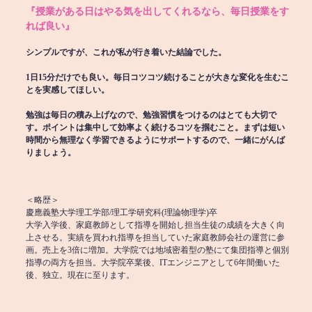
『授業がある日はやる気を出してくれるなら、毎日授業をす
れば良い』
シンプルですが、これが私が行き着いた結論でした。
1日15分だけでも良い。毎日コツコツ続けることが大きな変化を生むこ
とを実感してほしい。
勉強は毎日の積み上げなので、勉強習慣をつけるのはとても大切で
す。ポイントは集中して効率よく続けるコツを掴むこと。まずは短い
時間から無理なく学習できるようにサポートするので、一緒にがんば
りましょう。
＜略歴＞
慶應義塾大学理工学部/理工学研究科(理論物理学)卒
大学入学後、家庭教師として指導を開始し担当生徒の成績を大きく向
上させる。実績を買われ指導を担当していた家庭教師会社の運営に参
画。売上を3倍に増加。大学院では地域密着型の塾にて集団指導と個別
指導の両方を担当。大学院卒業後、ITエンジニアとして6年間働いた
後、独立。現在に至ります。