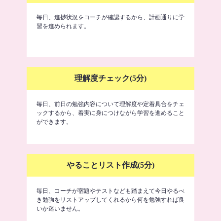
毎日、進捗状況をコーチが確認するから、計画通りに学
習を進められます。
理解度チェック(5分)
毎日、前日の勉強内容について理解度や定着具合をチェ
ックするから、着実に身につけながら学習を進めること
ができます。
やることリスト作成(5分)
毎日、コーチが宿題やテストなども踏まえて今日やるべ
き勉強をリストアップしてくれるから何を勉強すれば良
いか迷いません。