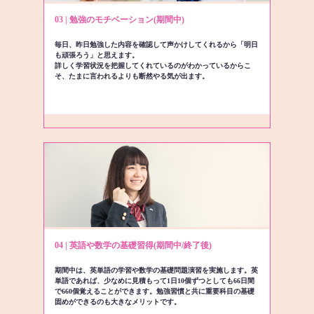
03 | 勉強のモチベーション(期間中)
毎日、昨日勉強した内容を確認して声かけしてくれるから「明日
も頑張ろう」と思えます。
詳しく学習状況を把握してくれているのがわかっているからこ
そ、たまに言われるよりも断然やる気が出ます。
04 | 英語や数学の基礎習得(期間中/終了後)
期間中は、英単語の学習や数学の基礎問題演習を実施します。英
単語であれば、少なめに見積もって1日10個ずつとしても66日間
で660個覚えることができます。勉強習慣と共に重要科目の基礎
固めができるのも大きなメリットです。