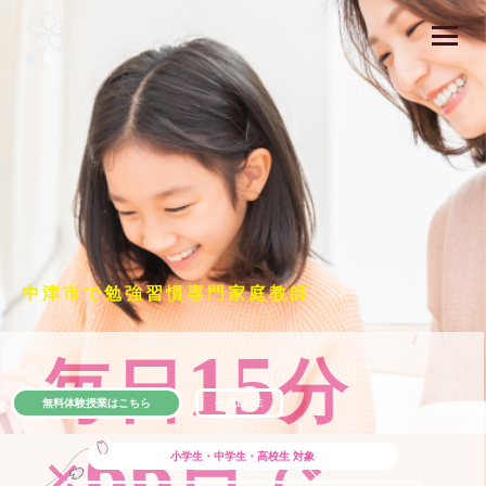
中津市で勉強習慣専門家庭教師
15
毎日
分
無料体験授業はこちら
公式LINE
66
×
日で
小学生・中学生・高校生
対象