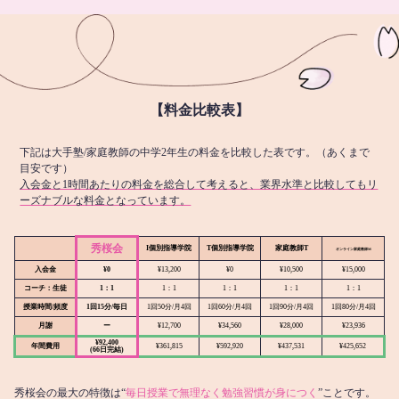
【料金比較表】
下記は大手塾/家庭教師の中学2年生の料金を比較した表です。（あくまで
目安です）
入会金と1時間あたりの料金を総合して考えると、業界水準と比較してもリ
ーズナブルな料金となっています。
秀桜会
I個別指導学院
T個別指導学院
家庭教師T
オンライン
家庭教師M
入会金
¥0
¥13,200
¥0
¥10,500
¥15,000
コーチ：生徒
1：1
1：1
1：1
1：1
1：1
授業時間/頻度
1回15分/毎日
1回50分/月4回
1回60分/月4回
1回90分/月4回
1回80分/月4回
月謝
ー
¥12,700
¥34,560
¥28,000
¥23,936
¥92,400
年間費用
¥361,815
¥592,920
¥437,531
¥425,652
(66日完結)
秀桜会の最大の特徴は“
毎日授業で無理なく勉強習慣が身につく
”ことです。