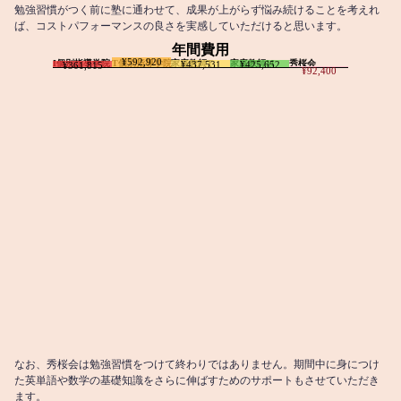
勉強習慣がつく前に塾に通わせて、成果が上がらず悩み続けることを考えれ
ば、コストパフォーマンスの良さを実感していただけると思います。
年間費用
¥592,920
I個別指導学院
T個別指導学院
家庭教師T
家庭教師M
秀桜会
¥437,531
¥425,652
¥361,815
¥92,400
なお、秀桜会は勉強習慣をつけて終わりではありません。期間中に身につけ
た英単語や数学の基礎知識をさらに伸ばすためのサポートもさせていただき
ます。