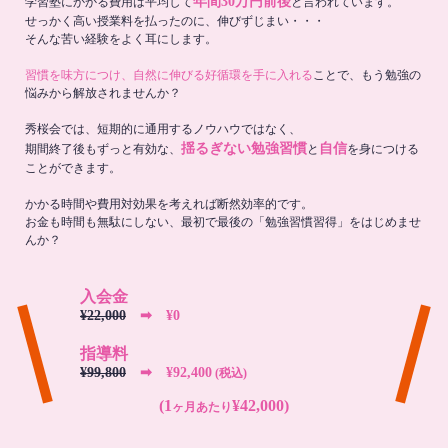
年間30万円前後
学習塾にかかる費用は平均して
と言われています。
せっかく高い授業料を払ったのに、伸びずじまい・・・
そんな苦い経験をよく耳にします。
習慣を味方につけ、自然に伸びる好循環を手に入れる
ことで、もう勉強の
悩みから解放されませんか？
秀桜会では、短期的に通用するノウハウではなく、
揺るぎない勉強習慣
自信
期間終了後もずっと有効な、
と
を身につける
ことができます。
かかる時間や費用対効果を考えれば断然効率的です。
お金も時間も無駄にしない、最初で最後の「勉強習慣習得」をはじめませ
んか？
入会金
¥22,000
➡︎ ¥0
指導料
¥99,800
➡︎ ¥92,400
(税込)
(1
¥42,000)
ヶ月あたり