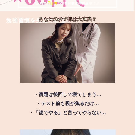
7
＼ 絶賛
日間
の無料体験授業実施中!! ／
あなたのお子様は
大丈夫？
勉強習慣を身につける
・宿題は後回しで寝てしまう…
・テスト前も親が焦るだけ…
・「後でやる」と言ってやらない…