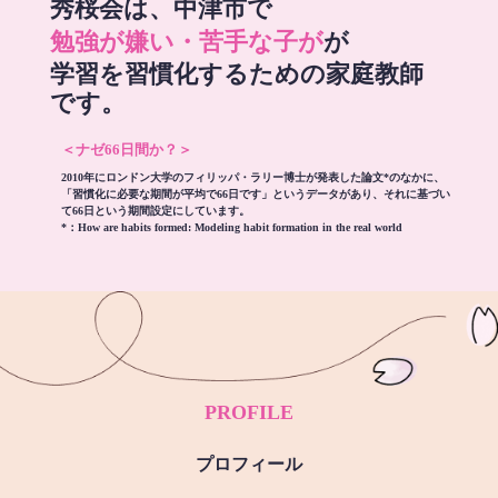
秀桜会は、中津市で
勉強が嫌い・苦手な子が
が
学習を習慣化するための家庭教師
です。
＜ナゼ66日間か？＞
2010年にロンドン大学のフィリッパ・ラリー博士が発表した論文*のなかに、
「習慣化に必要な期間が平均で66日です」というデータがあり、それに基づい
て66日という期間設定にしています。
*：
How are habits formed: Modeling habit formation in the real world
PROFILE
プロフィール