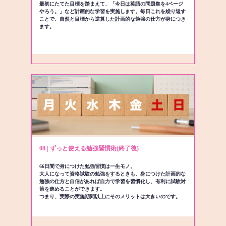
最初にたてた目標を踏まえて、「今日は英語の問題集を4ページ
やろう。」など計画的な学習を実施します。毎日これを繰り返す
ことで、自然と目標から逆算した計画的な勉強の仕方が身につき
ます。
08 | ずっと使える勉強習慣術(終了後)
66日間で身につけた勉強習慣は一生モノ。
大人になって資格試験の勉強をするときも、身につけた計画的な
勉強の仕方と自信があれば自力で学習を習慣化し、有利に試験対
策を進めることができます。
つまり、実際の実施期間以上にそのメリットは大きいのです。