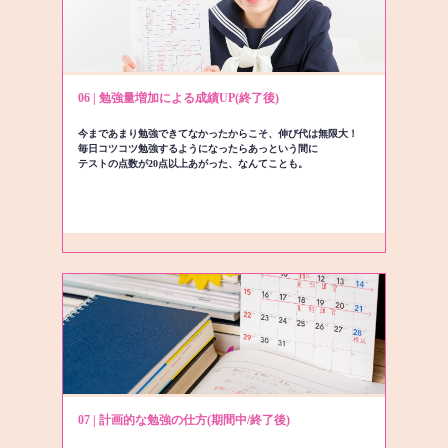
06 | 勉強量増加による成績UP(終了後)
今まであまり勉強できてなかったからこそ、伸び代は無限大！
毎日コツコツ勉強するようになったらあっという間に
テストの点数が20点以上あがった、なんてことも。
07 | 計画的な勉強の仕方(期間中/終了後)