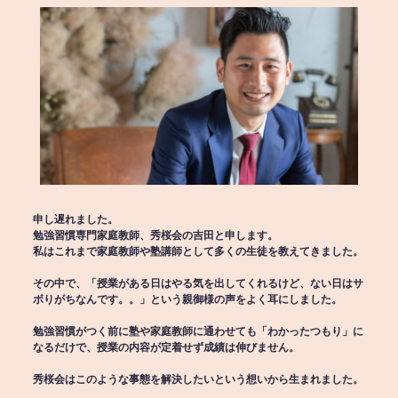
申し遅れました。
勉強習慣専門家庭教師、秀桜会の吉田と申します。
私はこれまで家庭教師や塾講師として多くの生徒を教えてきました。
その中で、「授業がある日はやる気を出してくれるけど、ない日はサ
ボりがちなんです。。」という親御様の声をよく耳にしました。
勉強習慣がつく前に塾や家庭教師に通わせても「わかったつもり」に
なるだけで、授業の内容が定着せず成績は伸びません。
秀桜会はこのような事態を解決したいという想いから生まれました。