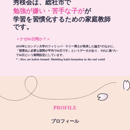
秀桜会は、総社市で
勉強が嫌い・苦手な子が
が
学習を習慣化するための家庭教師
です。
＜ナゼ66日間か？＞
2010年にロンドン大学のフィリッパ・ラリー博士が発表した論文*のなかに、
「習慣化に必要な期間が平均で66日です」というデータがあり、それに基づい
て66日という期間設定にしています。
*：
How are habits formed: Modeling habit formation in the real world
PROFILE
プロフィール