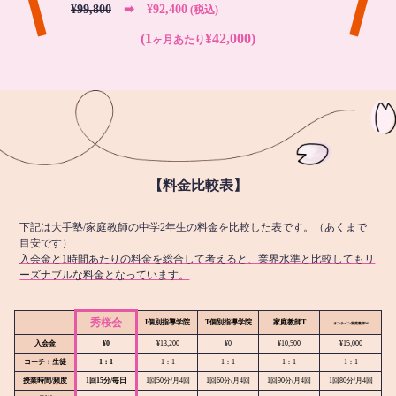
¥99,800
➡︎ ¥92,400
(税込)
(1
¥42,000)
ヶ月あたり
【料金比較表】
下記は大手塾/家庭教師の中学2年生の料金を比較した表です。（あくまで
目安です）
入会金と1時間あたりの料金を総合して考えると、業界水準と比較してもリ
ーズナブルな料金となっています。
秀桜会
I個別指導学院
T個別指導学院
家庭教師T
オンライン
家庭教師M
入会金
¥0
¥13,200
¥0
¥10,500
¥15,000
コーチ：生徒
1：1
1：1
1：1
1：1
1：1
授業時間/頻度
1回15分/毎日
1回50分/月4回
1回60分/月4回
1回90分/月4回
1回80分/月4回