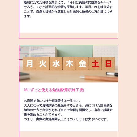
最初にたてた目標を踏まえて、「今日は英語の問題集を4ページ
やろう。」など計画的な学習を実施します。毎日これを繰り返す
ことで、自然と目標から逆算した計画的な勉強の仕方が身につき
ます。
08 | ずっと使える勉強習慣術(終了後)
66日間で身につけた勉強習慣は一生モノ。
大人になって資格試験の勉強をするときも、身につけた計画的な
勉強の仕方と自信があれば自力で学習を習慣化し、有利に試験対
策を進めることができます。
つまり、実際の実施期間以上にそのメリットは大きいのです。