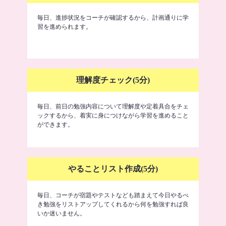
毎日、進捗状況をコーチが確認するから、計画通りに学
習を進められます。
理解度チェック(5分)
毎日、前日の勉強内容について理解度や定着具合をチェ
ックするから、着実に身につけながら学習を進めること
ができます。
やることリスト作成(5分)
毎日、コーチが宿題やテストなども踏まえて今日やるべ
き勉強をリストアップしてくれるから何を勉強すれば良
いか迷いません。