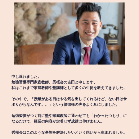
申し遅れました。
勉強習慣専門家庭教師、秀桜会の吉田と申します。
私はこれまで家庭教師や塾講師として多くの生徒を教えてきました。
その中で、「授業がある日はやる気を出してくれるけど、ない日はサ
ボりがちなんです。。」という親御様の声をよく耳にしました。
勉強習慣がつく前に塾や家庭教師に通わせても「わかったつもり」に
なるだけで、授業の内容が定着せず成績は伸びません。
秀桜会はこのような事態を解決したいという想いから生まれました。