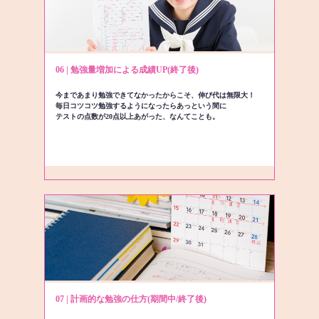
06 | 勉強量増加による成績UP(終了後)
今まであまり勉強できてなかったからこそ、伸び代は無限大！
毎日コツコツ勉強するようになったらあっという間に
テストの点数が20点以上あがった、なんてことも。
07 | 計画的な勉強の仕方(期間中/終了後)