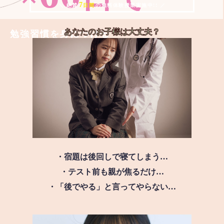
7
＼ 絶賛
日間
の無料体験授業実施中!! ／
あなたのお子様は
大丈夫？
勉強習慣を身につける
・宿題は後回しで寝てしまう…
・テスト前も親が焦るだけ…
・「後でやる」と言ってやらない…