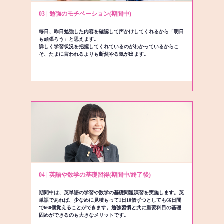
03 | 勉強のモチベーション(期間中)
毎日、昨日勉強した内容を確認して声かけしてくれるから「明日
も頑張ろう」と思えます。
詳しく学習状況を把握してくれているのがわかっているからこ
そ、たまに言われるよりも断然やる気が出ます。
04 | 英語や数学の基礎習得(期間中/終了後)
期間中は、英単語の学習や数学の基礎問題演習を実施します。英
単語であれば、少なめに見積もって1日10個ずつとしても66日間
で660個覚えることができます。勉強習慣と共に重要科目の基礎
固めができるのも大きなメリットです。