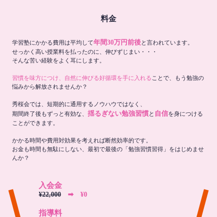
料金
年間30万円前後
学習塾にかかる費用は平均して
と言われています。
せっかく高い授業料を払ったのに、伸びずじまい・・・
そんな苦い経験をよく耳にします。
習慣を味方につけ、自然に伸びる好循環を手に入れる
ことで、もう勉強の
悩みから解放されませんか？
秀桜会では、短期的に通用するノウハウではなく、
揺るぎない勉強習慣
自信
期間終了後もずっと有効な、
と
を身につける
ことができます。
かかる時間や費用対効果を考えれば断然効率的です。
お金も時間も無駄にしない、最初で最後の「勉強習慣習得」をはじめませ
んか？
入会金
¥22,000
➡︎ ¥0
指導料