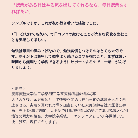
『授業がある日はやる気を出してくれるなら、毎日授業をす
れば良い』
シンプルですが、これが私が行き着いた結論でした。
1日15分だけでも良い。毎日コツコツ続けることが大きな変化を生むこ
とを実感してほしい。
勉強は毎日の積み上げなので、勉強習慣をつけるのはとても大切で
す。ポイントは集中して効率よく続けるコツを掴むこと。まずは短い
時間から無理なく学習できるようにサポートするので、一緒にがんば
りましょう。
＜略歴＞
慶應義塾大学理工学部/理工学研究科(理論物理学)卒
大学入学後、家庭教師として指導を開始し担当生徒の成績を大きく向
上させる。実績を買われ指導を担当していた家庭教師会社の運営に参
画。売上を3倍に増加。大学院では地域密着型の塾にて集団指導と個別
指導の両方を担当。大学院卒業後、ITエンジニアとして6年間働いた
後、独立。現在に至ります。