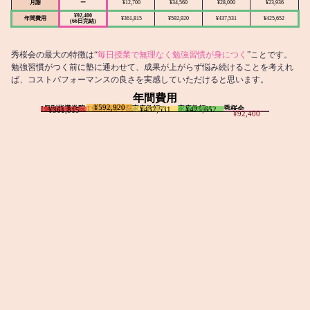
月謝
ー
¥12,700
¥34,560
¥28,000
¥23,936
¥92,400
年間費用
¥361,815
¥592,920
¥437,531
¥425,652
(66日完結)
秀桜会の最大の特徴は“
毎日授業で無理なく勉強習慣が身につく
”ことです。
勉強習慣がつく前に塾に通わせて、成果が上がらず悩み続けることを考えれ
ば、コストパフォーマンスの良さを実感していただけると思います。
年間費用
¥592,920
I個別指導学院
T個別指導学院
家庭教師T
家庭教師M
秀桜会
¥437,531
¥425,652
¥361,815
¥92,400