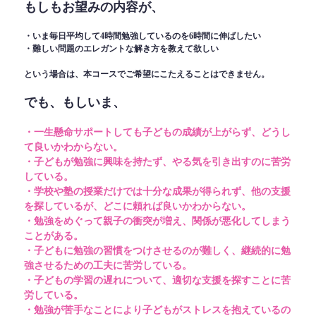
もしもお望みの内容が、
・いま毎日平均して4時間勉強しているのを6時間に伸ばしたい
・難しい問題のエレガントな解き方を教えて欲しい
という場合は、本コースでご希望にこたえることはできません。
でも、もしいま、
・一生懸命サポートしても子どもの成績が上がらず、どうし
て良いかわからない。
・子どもが勉強に興味を持たず、やる気を引き出すのに苦労
している。
・学校や塾の授業だけでは十分な成果が得られず、他の支援
を探しているが、どこに頼れば良いかわからない。
・勉強をめぐって親子の衝突が増え、関係が悪化してしまう
ことがある。
・子どもに勉強の習慣をつけさせるのが難しく、継続的に勉
強させるための工夫に苦労している。
・子どもの学習の遅れについて、適切な支援を探すことに苦
労している。
・勉強が苦手なことにより子どもがストレスを抱えているの