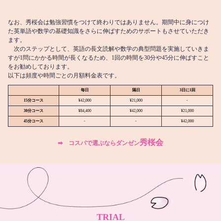
なお、秀桜会は勉強習慣をつけて終わりではありません。期間中に身につけ
た英単語や数学の基礎知識をさらに伸ばすためのサポートもさせていただき
ます。
次のステップとして、英語の長文読解や数学の典型問題を実施していきま
すが1問にかかる時間が長くなるため、1回の時間を30分や45分に伸ばすこと
をお勧めしております。
以下は頻度や時間ごとの月額料金表です。
毎日
隔日
3日に1回
15分コース
¥42,000
¥21,000
-
30分コース
¥84,400
¥42,000
¥21,000
45分コース
-
-
¥42,000
秀桜会
➡︎ コスパで選ぶならダンゼン
TRIAL