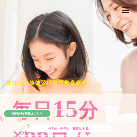
総社市で勉強習慣専門家庭教師
15
毎日
分
無料体験授業はこちら
公式LINE
66
×
日で
小学生・中学生・高校生
対象