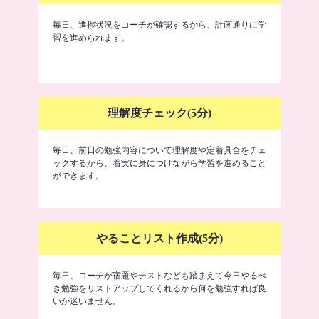
毎日、進捗状況をコーチが確認するから、計画通りに学
習を進められます。
理解度チェック(5分)
毎日、前日の勉強内容について理解度や定着具合をチェ
ックするから、着実に身につけながら学習を進めること
ができます。
やることリスト作成(5分)
毎日、コーチが宿題やテストなども踏まえて今日やるべ
き勉強をリストアップしてくれるから何を勉強すれば良
いか迷いません。