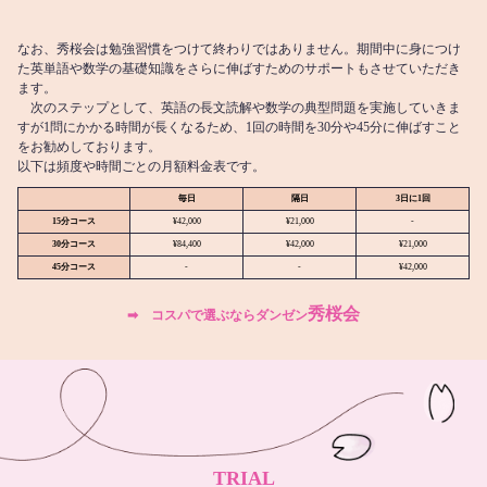
なお、秀桜会は勉強習慣をつけて終わりではありません。期間中に身につけ
た英単語や数学の基礎知識をさらに伸ばすためのサポートもさせていただき
ます。
次のステップとして、英語の長文読解や数学の典型問題を実施していきま
すが1問にかかる時間が長くなるため、1回の時間を30分や45分に伸ばすこと
をお勧めしております。
以下は頻度や時間ごとの月額料金表です。
毎日
隔日
3日に1回
15分コース
¥42,000
¥21,000
-
30分コース
¥84,400
¥42,000
¥21,000
45分コース
-
-
¥42,000
秀桜会
➡︎ コスパで選ぶならダンゼン
TRIAL