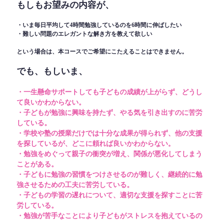
もしもお望みの内容が、
・いま毎日平均して4時間勉強しているのを6時間に伸ばしたい
・難しい問題のエレガントな解き方を教えて欲しい
という場合は、本コースでご希望にこたえることはできません。
でも、もしいま、
・一生懸命サポートしても子どもの成績が上がらず、どうし
て良いかわからない。
・子どもが勉強に興味を持たず、やる気を引き出すのに苦労
している。
・学校や塾の授業だけでは十分な成果が得られず、他の支援
を探しているが、どこに頼れば良いかわからない。
・勉強をめぐって親子の衝突が増え、関係が悪化してしまう
ことがある。
・子どもに勉強の習慣をつけさせるのが難しく、継続的に勉
強させるための工夫に苦労している。
・子どもの学習の遅れについて、適切な支援を探すことに苦
労している。
・勉強が苦手なことにより子どもがストレスを抱えているの