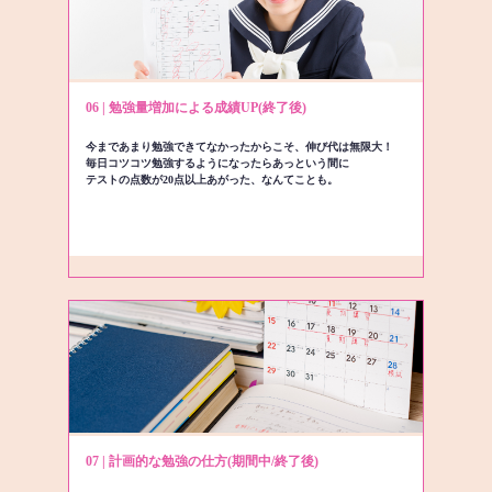
06 | 勉強量増加による成績UP(終了後)
今まであまり勉強できてなかったからこそ、伸び代は無限大！
毎日コツコツ勉強するようになったらあっという間に
テストの点数が20点以上あがった、なんてことも。
07 | 計画的な勉強の仕方(期間中/終了後)