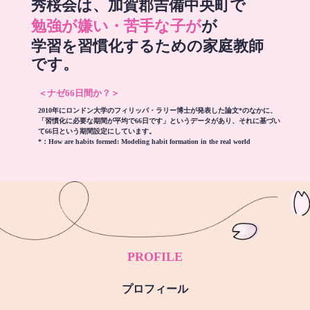
秀桜会は、加賀郡吉備中央町で
勉強が嫌い・苦手な子が
が
学習を習慣化するための家庭教師
です。
＜ナゼ66日間か？＞
2010年にロンドン大学のフィリッパ・ラリー博士が発表した論文*のなかに、
「習慣化に必要な期間が平均で66日です」というデータがあり、それに基づい
て66日という期間設定にしています。
*：
How are habits formed: Modeling habit formation in the real world
PROFILE
プロフィール