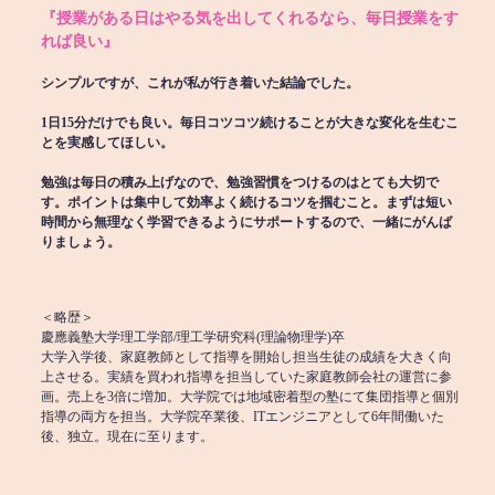
『授業がある日はやる気を出してくれるなら、毎日授業をす
れば良い』
シンプルですが、これが私が行き着いた結論でした。
1日15分だけでも良い。毎日コツコツ続けることが大きな変化を生むこ
とを実感してほしい。
勉強は毎日の積み上げなので、勉強習慣をつけるのはとても大切で
す。ポイントは集中して効率よく続けるコツを掴むこと。まずは短い
時間から無理なく学習できるようにサポートするので、一緒にがんば
りましょう。
＜略歴＞
慶應義塾大学理工学部/理工学研究科(理論物理学)卒
大学入学後、家庭教師として指導を開始し担当生徒の成績を大きく向
上させる。実績を買われ指導を担当していた家庭教師会社の運営に参
画。売上を3倍に増加。大学院では地域密着型の塾にて集団指導と個別
指導の両方を担当。大学院卒業後、ITエンジニアとして6年間働いた
後、独立。現在に至ります。