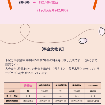
¥99,800
➡︎ ¥92,400
(税込)
(1
¥42,000)
ヶ月あたり
【料金比較表】
下記は大手塾/家庭教師の中学2年生の料金を比較した表です。（あくまで
目安です）
入会金と1時間あたりの料金を総合して考えると、業界水準と比較してもリ
ーズナブルな料金となっています。
秀桜会
I個別指導学院
T個別指導学院
家庭教師T
オンライン
家庭教師M
入会金
¥0
¥13,200
¥0
¥10,500
¥15,000
コーチ：生徒
1：1
1：1
1：1
1：1
1：1
授業時間/頻度
1回15分/毎日
1回50分/月4回
1回60分/月4回
1回90分/月4回
1回80分/月4回