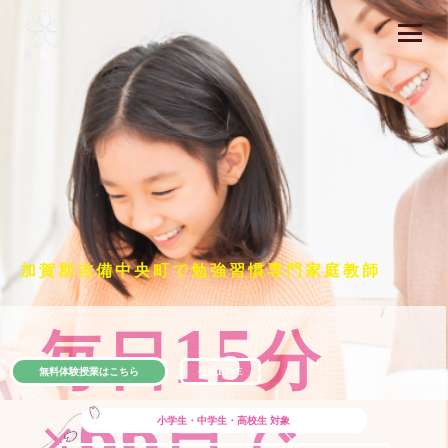
加賀郡吉備中央町で勉強習慣専門家庭教師
15
毎日
分
無料体験授業はこちら
公式LINE
66
×
日で
小学生・中学生・高校生
対象