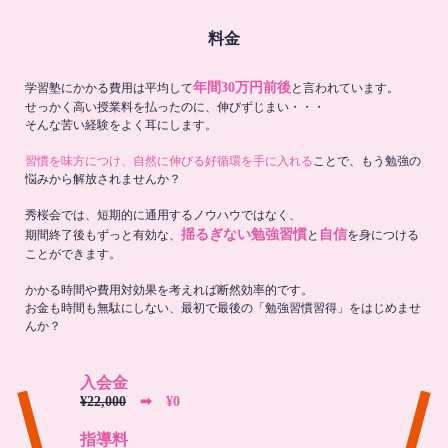
料金
年間30万円前後
学習塾にかかる費用は平均して
と言われています。
せっかく高い授業料を払ったのに、伸びずじまい・・・
そんな苦い経験をよく耳にします。
習慣を味方につけ、自然に伸びる好循環を手に入れる
ことで、もう勉強の
悩みから解放されませんか？
秀桜会では、短期的に通用するノウハウではなく、
揺るぎない勉強習慣
自信
期間終了後もずっと有効な、
と
を身につける
ことができます。
かかる時間や費用対効果を考えれば断然効率的です。
お金も時間も無駄にしない、最初で最後の「勉強習慣習得」をはじめませ
んか？
入会金
¥22,000
➡︎ ¥0
指導料