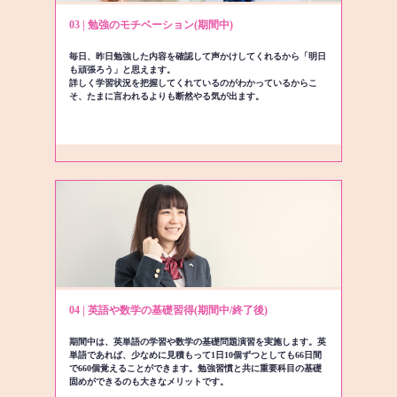
03 | 勉強のモチベーション(期間中)
毎日、昨日勉強した内容を確認して声かけしてくれるから「明日
も頑張ろう」と思えます。
詳しく学習状況を把握してくれているのがわかっているからこ
そ、たまに言われるよりも断然やる気が出ます。
04 | 英語や数学の基礎習得(期間中/終了後)
期間中は、英単語の学習や数学の基礎問題演習を実施します。英
単語であれば、少なめに見積もって1日10個ずつとしても66日間
で660個覚えることができます。勉強習慣と共に重要科目の基礎
固めができるのも大きなメリットです。