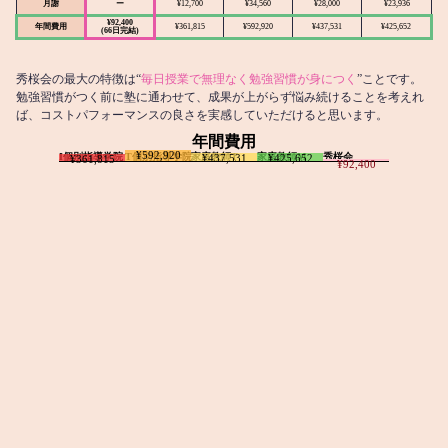
月謝
ー
¥12,700
¥34,560
¥28,000
¥23,936
¥92,400
年間費用
¥361,815
¥592,920
¥437,531
¥425,652
(66日完結)
秀桜会の最大の特徴は“
毎日授業で無理なく勉強習慣が身につく
”ことです。
勉強習慣がつく前に塾に通わせて、成果が上がらず悩み続けることを考えれ
ば、コストパフォーマンスの良さを実感していただけると思います。
年間費用
¥592,920
I個別指導学院
T個別指導学院
家庭教師T
家庭教師M
秀桜会
¥437,531
¥425,652
¥361,815
¥92,400