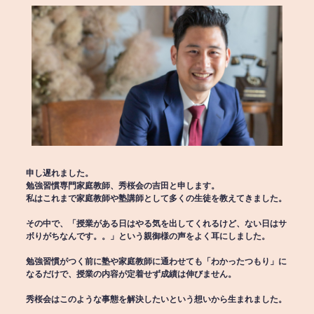
申し遅れました。
勉強習慣専門家庭教師、秀桜会の吉田と申します。
私はこれまで家庭教師や塾講師として多くの生徒を教えてきました。
その中で、「授業がある日はやる気を出してくれるけど、ない日はサ
ボりがちなんです。。」という親御様の声をよく耳にしました。
勉強習慣がつく前に塾や家庭教師に通わせても「わかったつもり」に
なるだけで、授業の内容が定着せず成績は伸びません。
秀桜会はこのような事態を解決したいという想いから生まれました。