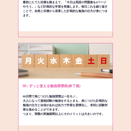
最初にたてた目標を踏まえて、「今日は英語の問題集を4ページ
やろう。」など計画的な学習を実施します。毎日これを繰り返す
ことで、自然と目標から逆算した計画的な勉強の仕方が身につき
ます。
08 | ずっと使える勉強習慣術(終了後)
66日間で身につけた勉強習慣は一生モノ。
大人になって資格試験の勉強をするときも、身につけた計画的な
勉強の仕方と自信があれば自力で学習を習慣化し、有利に試験対
策を進めることができます。
つまり、実際の実施期間以上にそのメリットは大きいのです。