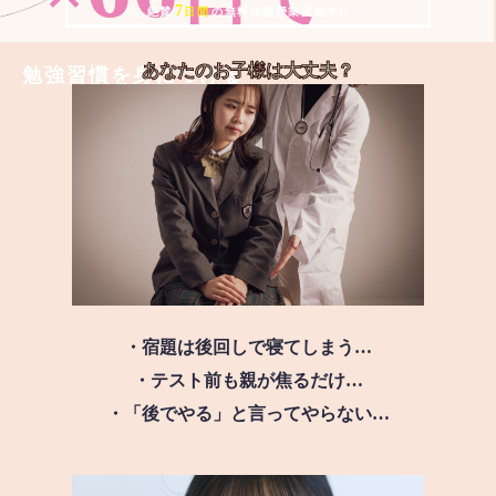
7
＼ 絶賛
日間
の無料体験授業実施中!! ／
あなたのお子様は
大丈夫？
勉強習慣を身につける
・宿題は後回しで寝てしまう…
・テスト前も親が焦るだけ…
・「後でやる」と言ってやらない…