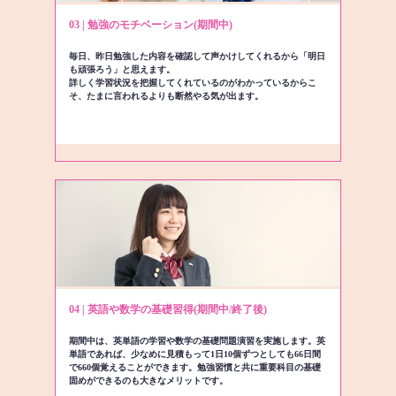
03 | 勉強のモチベーション(期間中)
毎日、昨日勉強した内容を確認して声かけしてくれるから「明日
も頑張ろう」と思えます。
詳しく学習状況を把握してくれているのがわかっているからこ
そ、たまに言われるよりも断然やる気が出ます。
04 | 英語や数学の基礎習得(期間中/終了後)
期間中は、英単語の学習や数学の基礎問題演習を実施します。英
単語であれば、少なめに見積もって1日10個ずつとしても66日間
で660個覚えることができます。勉強習慣と共に重要科目の基礎
固めができるのも大きなメリットです。