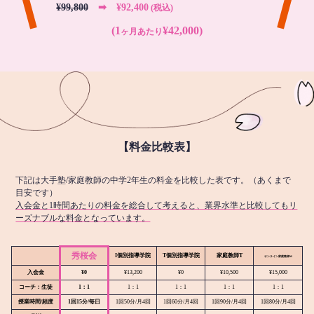
¥99,800
➡︎ ¥92,400
(税込)
(1
¥42,000)
ヶ月あたり
【料金比較表】
下記は大手塾/家庭教師の中学2年生の料金を比較した表です。（あくまで
目安です）
入会金と1時間あたりの料金を総合して考えると、業界水準と比較してもリ
ーズナブルな料金となっています。
秀桜会
I個別指導学院
T個別指導学院
家庭教師T
オンライン
家庭教師M
入会金
¥0
¥13,200
¥0
¥10,500
¥15,000
コーチ：生徒
1：1
1：1
1：1
1：1
1：1
授業時間/頻度
1回15分/毎日
1回50分/月4回
1回60分/月4回
1回90分/月4回
1回80分/月4回