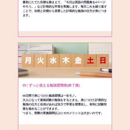
最初にたてた目標を踏まえて、「今日は英語の問題集を4ページ
やろう。」など計画的な学習を実施します。毎日これを繰り返す
ことで、自然と目標から逆算した計画的な勉強の仕方が身につき
ます。
08 | ずっと使える勉強習慣術(終了後)
66日間で身につけた勉強習慣は一生モノ。
大人になって資格試験の勉強をするときも、身につけた計画的な
勉強の仕方と自信があれば自力で学習を習慣化し、有利に試験対
策を進めることができます。
つまり、実際の実施期間以上にそのメリットは大きいのです。