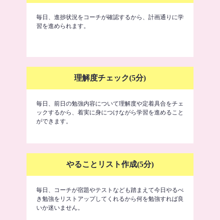
毎日、進捗状況をコーチが確認するから、計画通りに学
習を進められます。
理解度チェック(5分)
毎日、前日の勉強内容について理解度や定着具合をチェ
ックするから、着実に身につけながら学習を進めること
ができます。
やることリスト作成(5分)
毎日、コーチが宿題やテストなども踏まえて今日やるべ
き勉強をリストアップしてくれるから何を勉強すれば良
いか迷いません。