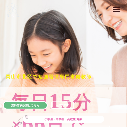
岡山市北区で勉強習慣専門家庭教師
15
毎日
分
無料体験授業はこちら
公式LINE
66
×
日で
小学生・中学生・高校生
対象