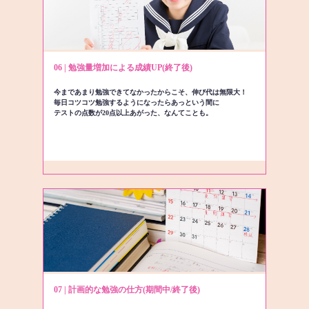
06 | 勉強量増加による成績UP(終了後)
今まであまり勉強できてなかったからこそ、伸び代は無限大！
毎日コツコツ勉強するようになったらあっという間に
テストの点数が20点以上あがった、なんてことも。
07 | 計画的な勉強の仕方(期間中/終了後)