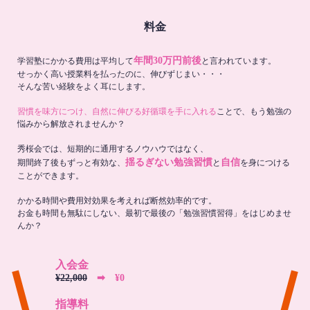
料金
年間30万円前後
学習塾にかかる費用は平均して
と言われています。
せっかく高い授業料を払ったのに、伸びずじまい・・・
そんな苦い経験をよく耳にします。
習慣を味方につけ、自然に伸びる好循環を手に入れる
ことで、もう勉強の
悩みから解放されませんか？
秀桜会では、短期的に通用するノウハウではなく、
揺るぎない勉強習慣
自信
期間終了後もずっと有効な、
と
を身につける
ことができます。
かかる時間や費用対効果を考えれば断然効率的です。
お金も時間も無駄にしない、最初で最後の「勉強習慣習得」をはじめませ
んか？
入会金
¥22,000
➡︎ ¥0
指導料