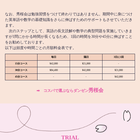
なお、秀桜会は勉強習慣をつけて終わりではありません。期間中に身につけ
た英単語や数学の基礎知識をさらに伸ばすためのサポートもさせていただき
ます。
次のステップとして、英語の長文読解や数学の典型問題を実施していきま
すが1問にかかる時間が長くなるため、1回の時間を30分や45分に伸ばすこと
をお勧めしております。
以下は頻度や時間ごとの月額料金表です。
毎日
隔日
3日に1回
15分コース
¥42,000
¥21,000
-
30分コース
¥84,400
¥42,000
¥21,000
45分コース
-
-
¥42,000
秀桜会
➡︎ コスパで選ぶならダンゼン
TRIAL