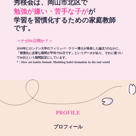
秀桜会は、岡山市北区で
勉強が嫌い・苦手な子が
が
学習を習慣化するための家庭教師
です。
＜ナゼ66日間か？＞
2010年にロンドン大学のフィリッパ・ラリー博士が発表した論文*のなかに、
「習慣化に必要な期間が平均で66日です」というデータがあり、それに基づい
て66日という期間設定にしています。
*：
How are habits formed: Modeling habit formation in the real world
PROFILE
プロフィール