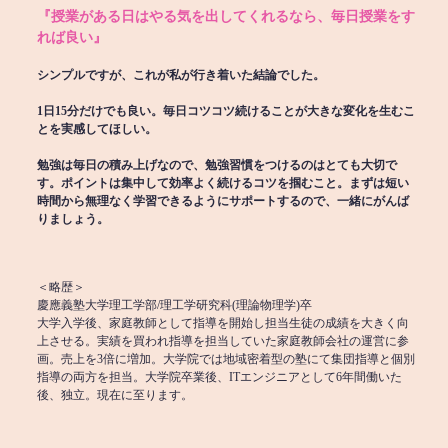
『授業がある日はやる気を出してくれるなら、毎日授業をす
れば良い』
シンプルですが、これが私が行き着いた結論でした。
1日15分だけでも良い。毎日コツコツ続けることが大きな変化を生むこ
とを実感してほしい。
勉強は毎日の積み上げなので、勉強習慣をつけるのはとても大切で
す。ポイントは集中して効率よく続けるコツを掴むこと。まずは短い
時間から無理なく学習できるようにサポートするので、一緒にがんば
りましょう。
＜略歴＞
慶應義塾大学理工学部/理工学研究科(理論物理学)卒
大学入学後、家庭教師として指導を開始し担当生徒の成績を大きく向
上させる。実績を買われ指導を担当していた家庭教師会社の運営に参
画。売上を3倍に増加。大学院では地域密着型の塾にて集団指導と個別
指導の両方を担当。大学院卒業後、ITエンジニアとして6年間働いた
後、独立。現在に至ります。