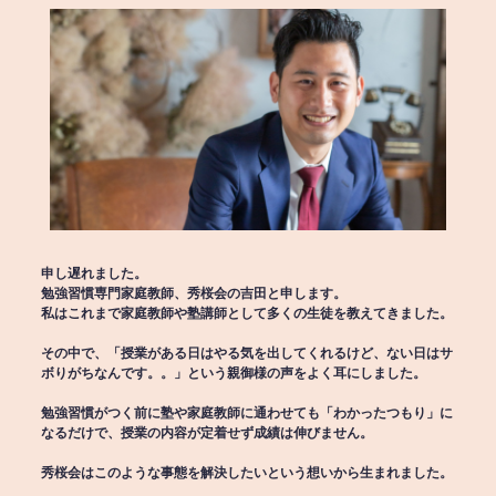
申し遅れました。
勉強習慣専門家庭教師、秀桜会の吉田と申します。
私はこれまで家庭教師や塾講師として多くの生徒を教えてきました。
その中で、「授業がある日はやる気を出してくれるけど、ない日はサ
ボりがちなんです。。」という親御様の声をよく耳にしました。
勉強習慣がつく前に塾や家庭教師に通わせても「わかったつもり」に
なるだけで、授業の内容が定着せず成績は伸びません。
秀桜会はこのような事態を解決したいという想いから生まれました。