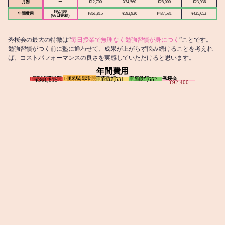
月謝
ー
¥12,700
¥34,560
¥28,000
¥23,936
¥92,400
年間費用
¥361,815
¥592,920
¥437,531
¥425,652
(66日完結)
秀桜会の最大の特徴は“
毎日授業で無理なく勉強習慣が身につく
”ことです。
勉強習慣がつく前に塾に通わせて、成果が上がらず悩み続けることを考えれ
ば、コストパフォーマンスの良さを実感していただけると思います。
年間費用
¥592,920
I個別指導学院
T個別指導学院
家庭教師T
家庭教師M
秀桜会
¥437,531
¥425,652
¥361,815
¥92,400