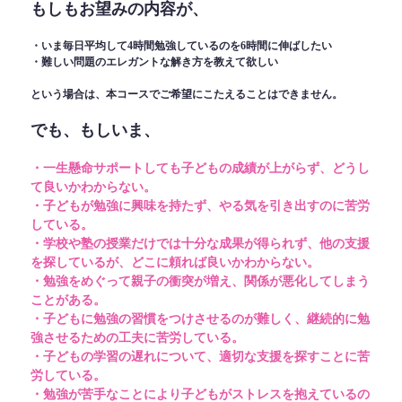
もしもお望みの内容が、
・いま毎日平均して4時間勉強しているのを6時間に伸ばしたい
・難しい問題のエレガントな解き方を教えて欲しい
という場合は、本コースでご希望にこたえることはできません。
でも、もしいま、
・一生懸命サポートしても子どもの成績が上がらず、どうし
て良いかわからない。
・子どもが勉強に興味を持たず、やる気を引き出すのに苦労
している。
・学校や塾の授業だけでは十分な成果が得られず、他の支援
を探しているが、どこに頼れば良いかわからない。
・勉強をめぐって親子の衝突が増え、関係が悪化してしまう
ことがある。
・子どもに勉強の習慣をつけさせるのが難しく、継続的に勉
強させるための工夫に苦労している。
・子どもの学習の遅れについて、適切な支援を探すことに苦
労している。
・勉強が苦手なことにより子どもがストレスを抱えているの