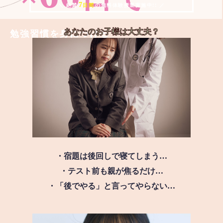
7
＼ 絶賛
日間
の無料体験授業実施中!! ／
あなたのお子様は
大丈夫？
勉強習慣を身につける
・宿題は後回しで寝てしまう…
・テスト前も親が焦るだけ…
・「後でやる」と言ってやらない…