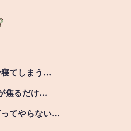
？
で寝てしまう…
が焦るだけ…
言ってやらない…