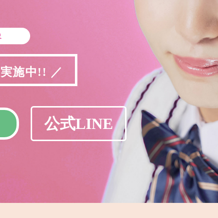
象
施中!! ／
公式LINE