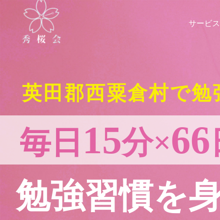
サービス
英田郡西粟倉村で勉
15
66
毎日
分×
勉強習慣を