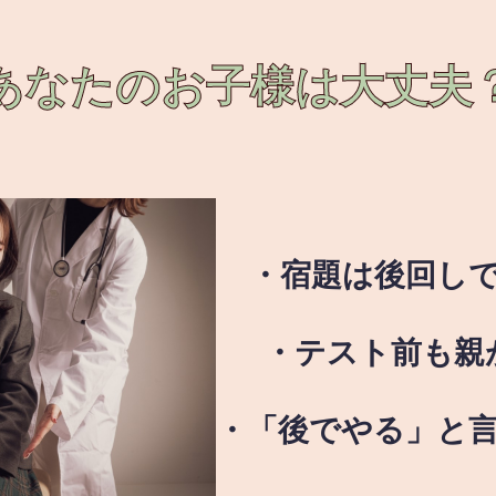
あなたのお子様は
大丈夫
・宿題は後回し
・テスト前も親
・「後でやる」と