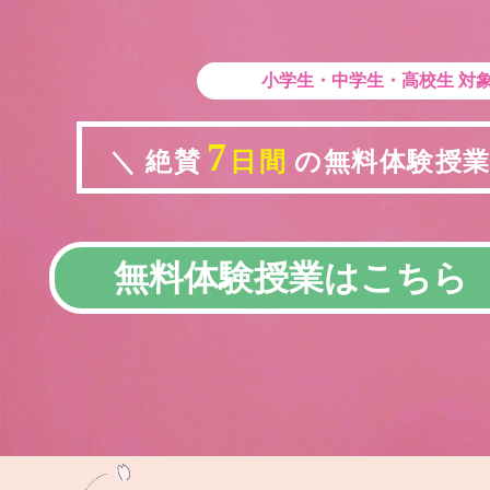
小学生・中学生・高校生
対
7
＼ 絶賛
日間
の無料体験授業実
無料体験授業はこちら