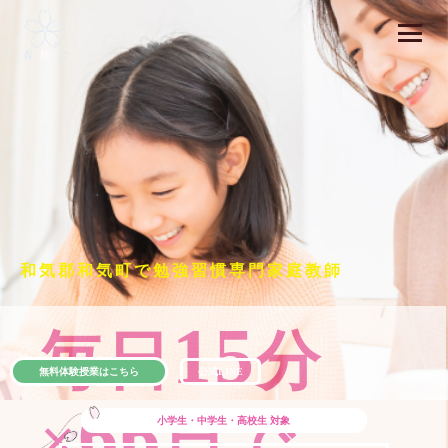
和気郡和気町で勉強習慣専門家庭教師
15
毎日
分
無料体験授業はこちら
公式LINE
66
×
日で
小学生・中学生・高校生
対象