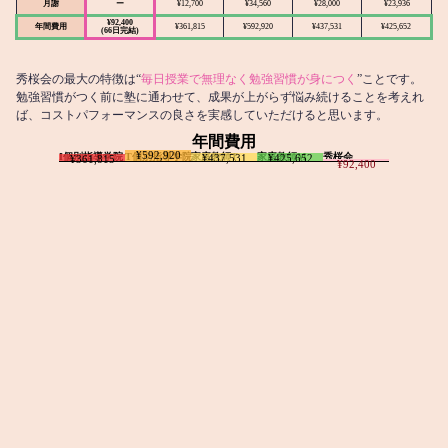
月謝
ー
¥12,700
¥34,560
¥28,000
¥23,936
¥92,400
年間費用
¥361,815
¥592,920
¥437,531
¥425,652
(66日完結)
秀桜会の最大の特徴は“
毎日授業で無理なく勉強習慣が身につく
”ことです。
勉強習慣がつく前に塾に通わせて、成果が上がらず悩み続けることを考えれ
ば、コストパフォーマンスの良さを実感していただけると思います。
年間費用
¥592,920
I個別指導学院
T個別指導学院
家庭教師T
家庭教師M
秀桜会
¥437,531
¥425,652
¥361,815
¥92,400