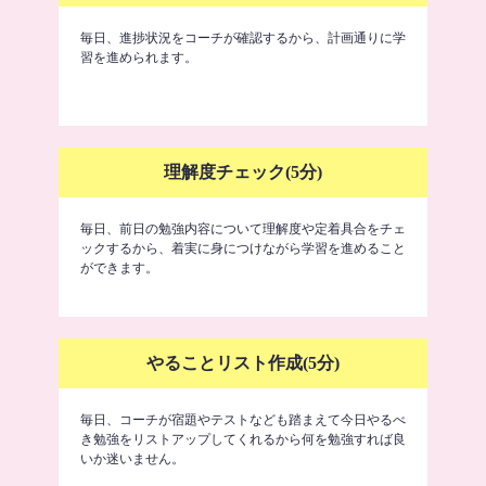
毎日、進捗状況をコーチが確認するから、計画通りに学
習を進められます。
理解度チェック(5分)
毎日、前日の勉強内容について理解度や定着具合をチェ
ックするから、着実に身につけながら学習を進めること
ができます。
やることリスト作成(5分)
毎日、コーチが宿題やテストなども踏まえて今日やるべ
き勉強をリストアップしてくれるから何を勉強すれば良
いか迷いません。