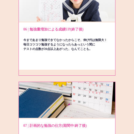
06 | 勉強量増加による成績UP(終了後)
今まであまり勉強できてなかったからこそ、伸び代は無限大！
毎日コツコツ勉強するようになったらあっという間に
テストの点数が20点以上あがった、なんてことも。
07 | 計画的な勉強の仕方(期間中/終了後)