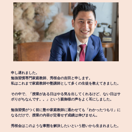
申し遅れました。
勉強習慣専門家庭教師、秀桜会の吉田と申します。
私はこれまで家庭教師や塾講師として多くの生徒を教えてきました。
その中で、「授業がある日はやる気を出してくれるけど、ない日はサ
ボりがちなんです。。」という親御様の声をよく耳にしました。
勉強習慣がつく前に塾や家庭教師に通わせても「わかったつもり」に
なるだけで、授業の内容が定着せず成績は伸びません。
秀桜会はこのような事態を解決したいという想いから生まれました。