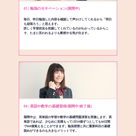
03 | 勉強のモチベーション(期間中)
毎日、昨日勉強した内容を確認して声かけしてくれるから「明日
も頑張ろう」と思えます。
詳しく学習状況を把握してくれているのがわかっているからこ
そ、たまに言われるよりも断然やる気が出ます。
04 | 英語や数学の基礎習得(期間中/終了後)
期間中は、英単語の学習や数学の基礎問題演習を実施します。英
単語であれば、少なめに見積もって1日10個ずつとしても66日間
で660個覚えることができます。勉強習慣と共に重要科目の基礎
固めができるのも大きなメリットです。