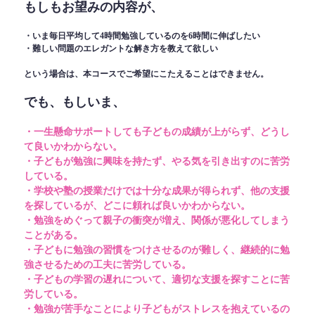
もしもお望みの内容が、
・いま毎日平均して4時間勉強しているのを6時間に伸ばしたい
・難しい問題のエレガントな解き方を教えて欲しい
という場合は、本コースでご希望にこたえることはできません。
でも、もしいま、
・一生懸命サポートしても子どもの成績が上がらず、どうし
て良いかわからない。
・子どもが勉強に興味を持たず、やる気を引き出すのに苦労
している。
・学校や塾の授業だけでは十分な成果が得られず、他の支援
を探しているが、どこに頼れば良いかわからない。
・勉強をめぐって親子の衝突が増え、関係が悪化してしまう
ことがある。
・子どもに勉強の習慣をつけさせるのが難しく、継続的に勉
強させるための工夫に苦労している。
・子どもの学習の遅れについて、適切な支援を探すことに苦
労している。
・勉強が苦手なことにより子どもがストレスを抱えているの