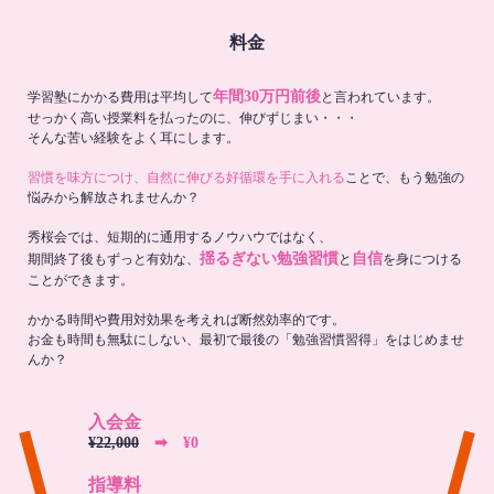
料金
年間30万円前後
学習塾にかかる費用は平均して
と言われています。
せっかく高い授業料を払ったのに、伸びずじまい・・・
そんな苦い経験をよく耳にします。
習慣を味方につけ、自然に伸びる好循環を手に入れる
ことで、もう勉強の
悩みから解放されませんか？
秀桜会では、短期的に通用するノウハウではなく、
揺るぎない勉強習慣
自信
期間終了後もずっと有効な、
と
を身につける
ことができます。
かかる時間や費用対効果を考えれば断然効率的です。
お金も時間も無駄にしない、最初で最後の「勉強習慣習得」をはじめませ
んか？
入会金
¥22,000
➡︎ ¥0
指導料