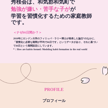
秀桜会は、和気郡和気町で
勉強が嫌い・苦手な子が
が
学習を習慣化するための家庭教師
です。
＜ナゼ66日間か？＞
2010年にロンドン大学のフィリッパ・ラリー博士が発表した論文*のなかに、
「習慣化に必要な期間が平均で66日です」というデータがあり、それに基づい
て66日という期間設定にしています。
*：
How are habits formed: Modeling habit formation in the real world
PROFILE
プロフィール