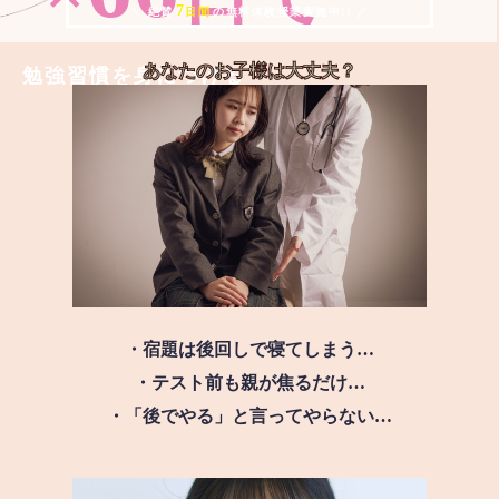
7
＼ 絶賛
日間
の無料体験授業実施中!! ／
あなたのお子様は
大丈夫？
勉強習慣を身につける
・宿題は後回しで寝てしまう…
・テスト前も親が焦るだけ…
・「後でやる」と言ってやらない…