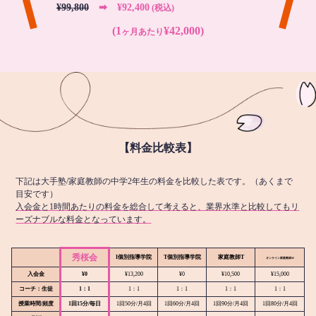
¥99,800
➡︎ ¥92,400
(税込)
(1
¥42,000)
ヶ月あたり
【料金比較表】
下記は大手塾/家庭教師の中学2年生の料金を比較した表です。（あくまで
目安です）
入会金と1時間あたりの料金を総合して考えると、業界水準と比較してもリ
ーズナブルな料金となっています。
秀桜会
I個別指導学院
T個別指導学院
家庭教師T
オンライン
家庭教師M
入会金
¥0
¥13,200
¥0
¥10,500
¥15,000
コーチ：生徒
1：1
1：1
1：1
1：1
1：1
授業時間/頻度
1回15分/毎日
1回50分/月4回
1回60分/月4回
1回90分/月4回
1回80分/月4回