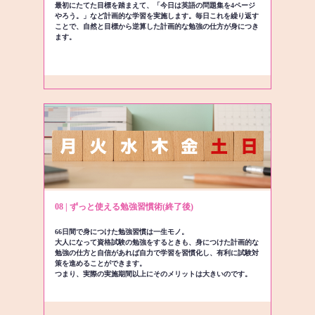
最初にたてた目標を踏まえて、「今日は英語の問題集を4ページ
やろう。」など計画的な学習を実施します。毎日これを繰り返す
ことで、自然と目標から逆算した計画的な勉強の仕方が身につき
ます。
08 | ずっと使える勉強習慣術(終了後)
66日間で身につけた勉強習慣は一生モノ。
大人になって資格試験の勉強をするときも、身につけた計画的な
勉強の仕方と自信があれば自力で学習を習慣化し、有利に試験対
策を進めることができます。
つまり、実際の実施期間以上にそのメリットは大きいのです。