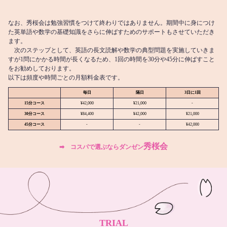
なお、秀桜会は勉強習慣をつけて終わりではありません。期間中に身につけ
た英単語や数学の基礎知識をさらに伸ばすためのサポートもさせていただき
ます。
次のステップとして、英語の長文読解や数学の典型問題を実施していきま
すが1問にかかる時間が長くなるため、1回の時間を30分や45分に伸ばすこと
をお勧めしております。
以下は頻度や時間ごとの月額料金表です。
毎日
隔日
3日に1回
15分コース
¥42,000
¥21,000
-
30分コース
¥84,400
¥42,000
¥21,000
45分コース
-
-
¥42,000
秀桜会
➡︎ コスパで選ぶならダンゼン
TRIAL