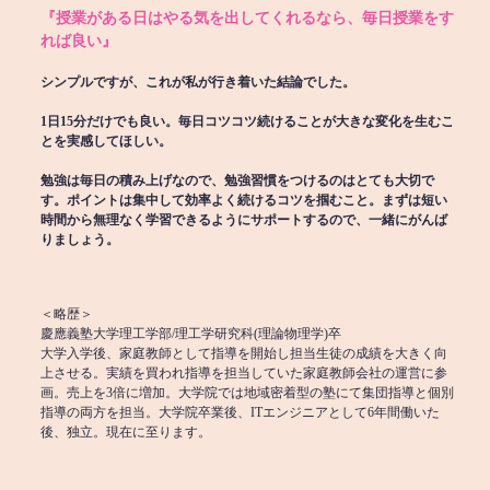
『授業がある日はやる気を出してくれるなら、毎日授業をす
れば良い』
シンプルですが、これが私が行き着いた結論でした。
1日15分だけでも良い。毎日コツコツ続けることが大きな変化を生むこ
とを実感してほしい。
勉強は毎日の積み上げなので、勉強習慣をつけるのはとても大切で
す。ポイントは集中して効率よく続けるコツを掴むこと。まずは短い
時間から無理なく学習できるようにサポートするので、一緒にがんば
りましょう。
＜略歴＞
慶應義塾大学理工学部/理工学研究科(理論物理学)卒
大学入学後、家庭教師として指導を開始し担当生徒の成績を大きく向
上させる。実績を買われ指導を担当していた家庭教師会社の運営に参
画。売上を3倍に増加。大学院では地域密着型の塾にて集団指導と個別
指導の両方を担当。大学院卒業後、ITエンジニアとして6年間働いた
後、独立。現在に至ります。