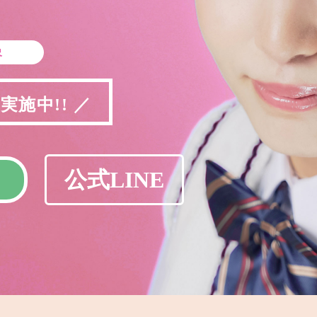
象
施中!! ／
公式LINE