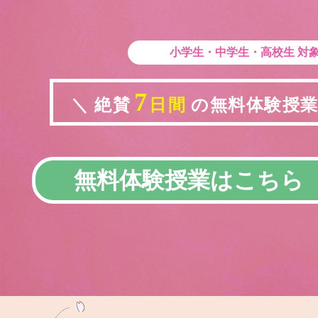
小学生・中学生・高校生
対
7
＼ 絶賛
日間
の無料体験授業実
無料体験授業はこちら