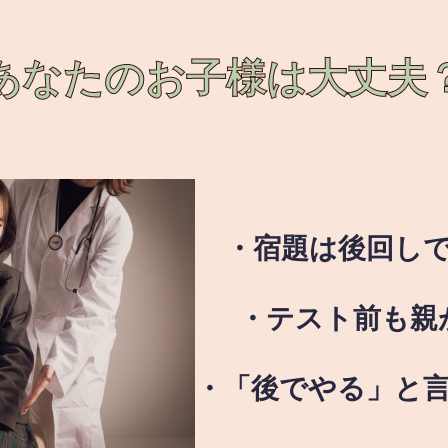
あなたのお子様は
大丈夫
・宿題は後回し
・テスト前も親
・「後でやる」と