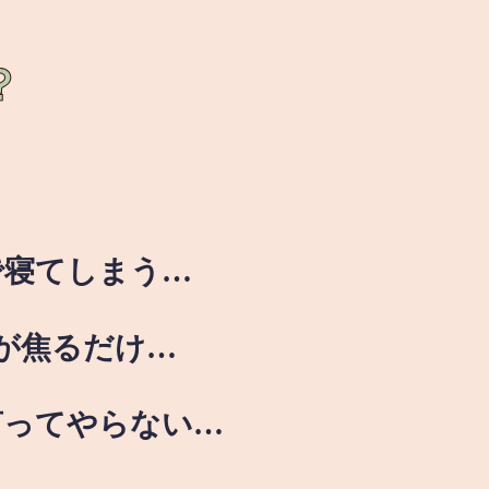
？
で寝てしまう…
が焦るだけ…
言ってやらない…