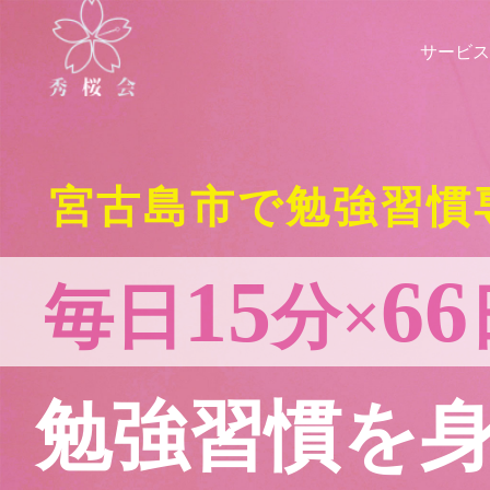
サービス
宮古島市で勉強習慣
15
66
毎日
分×
勉強習慣を