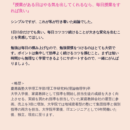
『授業がある日はやる気を出してくれるなら、毎日授業をす
れば良い』
シンプルですが、これが私が行き着いた結論でした。
1日15分だけでも良い。毎日コツコツ続けることが大きな変化を生むこ
とを実感してほしい。
勉強は毎日の積み上げなので、勉強習慣をつけるのはとても大切で
す。ポイントは集中して効率よく続けるコツを掴むこと。まずは短い
時間から無理なく学習できるようにサポートするので、一緒にがんば
りましょう。
＜略歴＞
慶應義塾大学理工学部/理工学研究科(理論物理学)卒
大学入学後、家庭教師として指導を開始し担当生徒の成績を大きく向
上させる。実績を買われ指導を担当していた家庭教師会社の運営に参
画。売上を3倍に増加。大学院では地域密着型の塾にて集団指導と個別
指導の両方を担当。大学院卒業後、ITエンジニアとして6年間働いた
後、独立。現在に至ります。