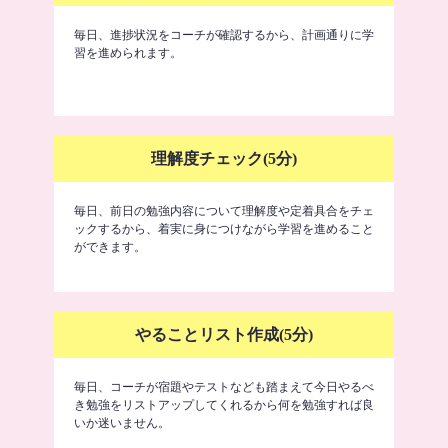
毎日、進捗状況をコーチが確認するから、計画通りに学
習を進められます。
理解度チェック(5分)
毎日、前日の勉強内容について理解度や定着具合をチェ
ックするから、着実に身につけながら学習を進めること
ができます。
やることリスト作成(5分)
毎日、コーチが宿題やテストなども踏まえて今日やるべ
き勉強をリストアップしてくれるから何を勉強すれば良
いか迷いません。