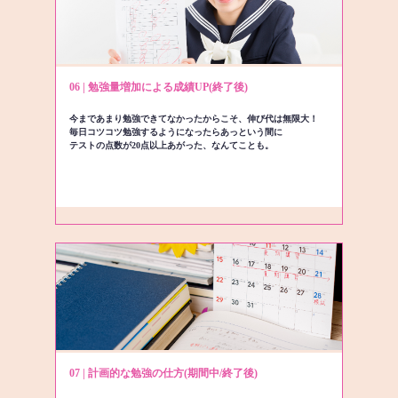
06 | 勉強量増加による成績UP(終了後)
今まであまり勉強できてなかったからこそ、伸び代は無限大！
毎日コツコツ勉強するようになったらあっという間に
テストの点数が20点以上あがった、なんてことも。
07 | 計画的な勉強の仕方(期間中/終了後)