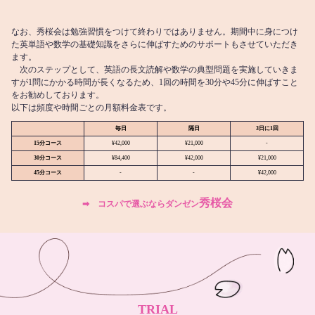
なお、秀桜会は勉強習慣をつけて終わりではありません。期間中に身につけ
た英単語や数学の基礎知識をさらに伸ばすためのサポートもさせていただき
ます。
次のステップとして、英語の長文読解や数学の典型問題を実施していきま
すが1問にかかる時間が長くなるため、1回の時間を30分や45分に伸ばすこと
をお勧めしております。
以下は頻度や時間ごとの月額料金表です。
毎日
隔日
3日に1回
15分コース
¥42,000
¥21,000
-
30分コース
¥84,400
¥42,000
¥21,000
45分コース
-
-
¥42,000
秀桜会
➡︎ コスパで選ぶならダンゼン
TRIAL