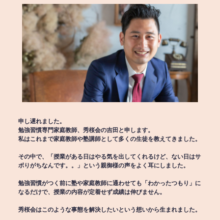
申し遅れました。
勉強習慣専門家庭教師、秀桜会の吉田と申します。
私はこれまで家庭教師や塾講師として多くの生徒を教えてきました。
その中で、「授業がある日はやる気を出してくれるけど、ない日はサ
ボりがちなんです。。」という親御様の声をよく耳にしました。
勉強習慣がつく前に塾や家庭教師に通わせても「わかったつもり」に
なるだけで、授業の内容が定着せず成績は伸びません。
秀桜会はこのような事態を解決したいという想いから生まれました。