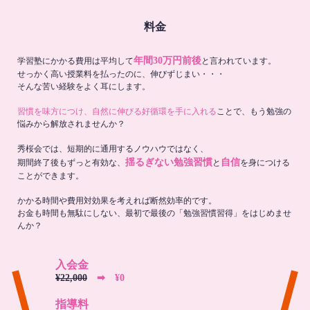
料金
年間30万円前後
学習塾にかかる費用は平均して
と言われています。
せっかく高い授業料を払ったのに、伸びずじまい・・・
そんな苦い経験をよく耳にします。
習慣を味方につけ、自然に伸びる好循環を手に入れる
ことで、もう勉強の
悩みから解放されませんか？
秀桜会では、短期的に通用するノウハウではなく、
揺るぎない勉強習慣
自信
期間終了後もずっと有効な、
と
を身につける
ことができます。
かかる時間や費用対効果を考えれば断然効率的です。
お金も時間も無駄にしない、最初で最後の「勉強習慣習得」をはじめませ
んか？
入会金
¥22,000
➡︎ ¥0
指導料