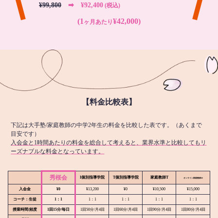
¥99,800
➡︎ ¥92,400
(税込)
(1
¥42,000)
ヶ月あたり
【料金比較表】
下記は大手塾/家庭教師の中学2年生の料金を比較した表です。（あくまで
目安です）
入会金と1時間あたりの料金を総合して考えると、業界水準と比較してもリ
ーズナブルな料金となっています。
秀桜会
I個別指導学院
T個別指導学院
家庭教師T
オンライン
家庭教師M
入会金
¥0
¥13,200
¥0
¥10,500
¥15,000
コーチ：生徒
1：1
1：1
1：1
1：1
1：1
授業時間/頻度
1回15分/毎日
1回50分/月4回
1回60分/月4回
1回90分/月4回
1回80分/月4回