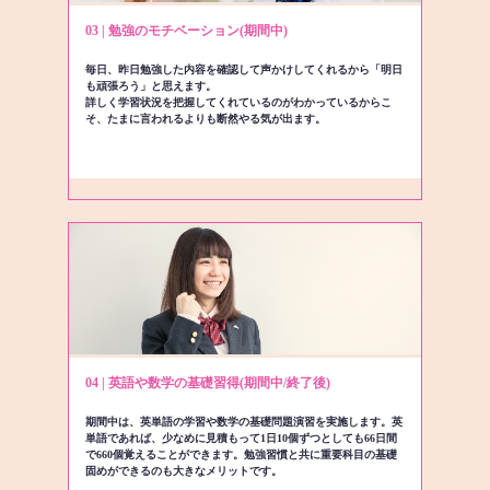
03 | 勉強のモチベーション(期間中)
毎日、昨日勉強した内容を確認して声かけしてくれるから「明日
も頑張ろう」と思えます。
詳しく学習状況を把握してくれているのがわかっているからこ
そ、たまに言われるよりも断然やる気が出ます。
04 | 英語や数学の基礎習得(期間中/終了後)
期間中は、英単語の学習や数学の基礎問題演習を実施します。英
単語であれば、少なめに見積もって1日10個ずつとしても66日間
で660個覚えることができます。勉強習慣と共に重要科目の基礎
固めができるのも大きなメリットです。