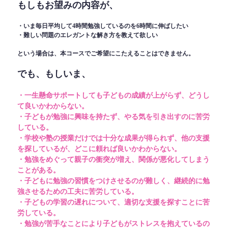
もしもお望みの内容が、
・いま毎日平均して4時間勉強しているのを6時間に伸ばしたい
・難しい問題のエレガントな解き方を教えて欲しい
という場合は、本コースでご希望にこたえることはできません。
でも、もしいま、
・一生懸命サポートしても子どもの成績が上がらず、どうし
て良いかわからない。
・子どもが勉強に興味を持たず、やる気を引き出すのに苦労
している。
・学校や塾の授業だけでは十分な成果が得られず、他の支援
を探しているが、どこに頼れば良いかわからない。
・勉強をめぐって親子の衝突が増え、関係が悪化してしまう
ことがある。
・子どもに勉強の習慣をつけさせるのが難しく、継続的に勉
強させるための工夫に苦労している。
・子どもの学習の遅れについて、適切な支援を探すことに苦
労している。
・勉強が苦手なことにより子どもがストレスを抱えているの