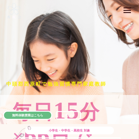
中頭郡西原町で勉強習慣専門家庭教師
15
毎日
分
無料体験授業はこちら
公式LINE
66
×
日で
小学生・中学生・高校生
対象