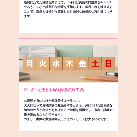
最初にたてた目標を踏まえて、「今日は英語の問題集を4ページ
やろう。」など計画的な学習を実施します。毎日これを繰り返す
ことで、自然と目標から逆算した計画的な勉強の仕方が身につき
ます。
08 | ずっと使える勉強習慣術(終了後)
66日間で身につけた勉強習慣は一生モノ。
大人になって資格試験の勉強をするときも、身につけた計画的な
勉強の仕方と自信があれば自力で学習を習慣化し、有利に試験対
策を進めることができます。
つまり、実際の実施期間以上にそのメリットは大きいのです。