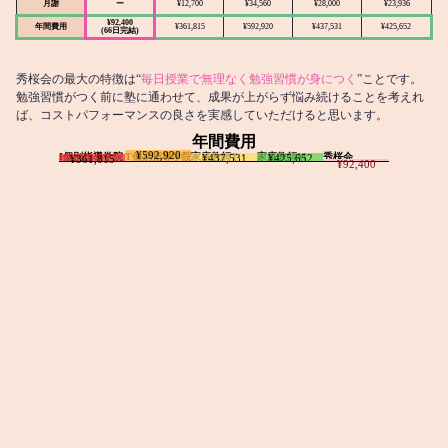
月謝
ー
¥12,700
¥34,560
¥28,000
¥23,936
¥92,400
年間費用
¥361,815
¥592,920
¥437,531
¥425,652
(66日完結)
秀桜会の最大の特徴は“
毎日授業で無理なく勉強習慣が身につく
”ことです。
勉強習慣がつく前に塾に通わせて、成果が上がらず悩み続けることを考えれ
ば、コストパフォーマンスの良さを実感していただけると思います。
年間費用
¥592,920
I個別指導学院
T個別指導学院
家庭教師T
家庭教師M
秀桜会
¥437,531
¥425,652
¥361,815
¥92,400