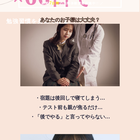
7
＼ 絶賛
日間
の無料体験授業実施中!! ／
あなたのお子様は
大丈夫？
勉強習慣を身につける
・宿題は後回しで寝てしまう…
・テスト前も親が焦るだけ…
・「後でやる」と言ってやらない…