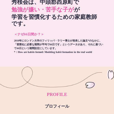
秀桜会は、中頭郡西原町で
勉強が嫌い・苦手な子が
が
学習を習慣化するための家庭教師
です。
＜ナゼ66日間か？＞
2010年にロンドン大学のフィリッパ・ラリー博士が発表した論文*のなかに、
「習慣化に必要な期間が平均で66日です」というデータがあり、それに基づい
て66日という期間設定にしています。
*：
How are habits formed: Modeling habit formation in the real world
PROFILE
プロフィール