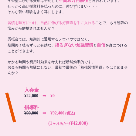
年間30万円前後
学習塾にかかる費用は平均して
と言われています。
せっかく高い授業料を払ったのに、伸びずじまい・・・
そんな苦い経験をよく耳にします。
習慣を味方につけ、自然に伸びる好循環を手に入れる
ことで、もう勉強の
悩みから解放されませんか？
秀桜会では、短期的に通用するノウハウではなく、
揺るぎない勉強習慣
自信
期間終了後もずっと有効な、
と
を身につける
ことができます。
かかる時間や費用対効果を考えれば断然効率的です。
お金も時間も無駄にしない、最初で最後の「勉強習慣習得」をはじめませ
んか？
入会金
¥22,000
➡︎ ¥0
指導料
¥99,800
➡︎ ¥92,400
(税込)
(1
¥42,000)
ヶ月あたり