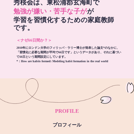
秀桜会は、東松浦郡玄海町で
勉強が嫌い・苦手な子が
が
学習を習慣化するための家庭教師
です。
＜ナゼ66日間か？＞
2010年にロンドン大学のフィリッパ・ラリー博士が発表した論文*のなかに、
「習慣化に必要な期間が平均で66日です」というデータがあり、それに基づい
て66日という期間設定にしています。
*：
How are habits formed: Modeling habit formation in the real world
PROFILE
プロフィール