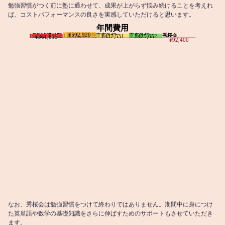
勉強習慣がつく前に塾に通わせて、成果が上がらず悩み続けることを考えれ
ば、コストパフォーマンスの良さを実感していただけると思います。
年間費用
¥592,920
I個別指導学院
T個別指導学院
家庭教師T
家庭教師M
秀桜会
¥437,531
¥425,652
¥361,815
¥92,400
なお、秀桜会は勉強習慣をつけて終わりではありません。期間中に身につけ
た英単語や数学の基礎知識をさらに伸ばすためのサポートもさせていただき
ます。