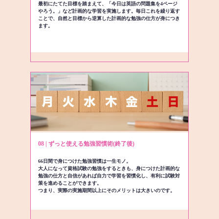
最初にたてた目標を踏まえて、「今日は英語の問題集を4ページ
やろう。」など計画的な学習を実施します。毎日これを繰り返す
ことで、自然と目標から逆算した計画的な勉強の仕方が身につき
ます。
08 | ずっと使える勉強習慣術(終了後)
66日間で身につけた勉強習慣は一生モノ。
大人になって資格試験の勉強をするときも、身につけた計画的な
勉強の仕方と自信があれば自力で学習を習慣化し、有利に試験対
策を進めることができます。
つまり、実際の実施期間以上にそのメリットは大きいのです。