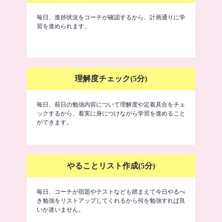
毎日、進捗状況をコーチが確認するから、計画通りに学
習を進められます。
理解度チェック(5分)
毎日、前日の勉強内容について理解度や定着具合をチェ
ックするから、着実に身につけながら学習を進めること
ができます。
やることリスト作成(5分)
毎日、コーチが宿題やテストなども踏まえて今日やるべ
き勉強をリストアップしてくれるから何を勉強すれば良
いか迷いません。