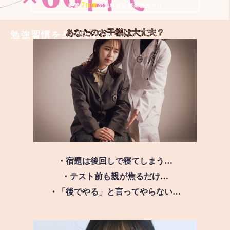
7
＼ 絶賛
日間
の無料体験授業実施中!! ／
あなたのお子様は
大丈夫？
勉強習慣を身につける
・宿題は後回しで寝てしまう…
・テスト前も親が焦るだけ…
・「後でやる」と言ってやらない…