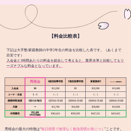
【料金比較表】
下記は大手塾/家庭教師の中学2年生の料金を比較した表です。（あくまで
目安です）
入会金と1時間あたりの料金を総合して考えると、業界水準と比較してもリ
ーズナブルな料金となっています。
秀桜会
I個別指導学院
T個別指導学院
家庭教師T
オンライン
家庭教師M
入会金
¥0
¥13,200
¥0
¥10,500
¥15,000
コーチ：生徒
1：1
1：1
1：1
1：1
1：1
授業時間/頻度
1回15分/毎日
1回50分/月4回
1回60分/月4回
1回90分/月4回
1回80分/月4回
月謝
ー
¥12,700
¥34,560
¥28,000
¥23,936
¥92,400
年間費用
¥361,815
¥592,920
¥437,531
¥425,652
(66日完結)
秀桜会の最大の特徴は“
毎日授業で無理なく勉強習慣が身につく
”ことです。