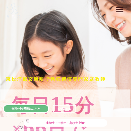
東松浦郡玄海町で勉強習慣専門家庭教師
15
毎日
分
無料体験授業はこちら
公式LINE
66
×
日で
小学生・中学生・高校生
対象