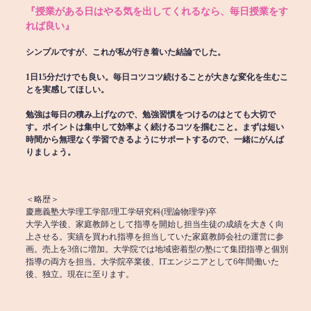
『授業がある日はやる気を出してくれるなら、毎日授業をす
れば良い』
シンプルですが、これが私が行き着いた結論でした。
1日15分だけでも良い。毎日コツコツ続けることが大きな変化を生むこ
とを実感してほしい。
勉強は毎日の積み上げなので、勉強習慣をつけるのはとても大切で
す。ポイントは集中して効率よく続けるコツを掴むこと。まずは短い
時間から無理なく学習できるようにサポートするので、一緒にがんば
りましょう。
＜略歴＞
慶應義塾大学理工学部/理工学研究科(理論物理学)卒
大学入学後、家庭教師として指導を開始し担当生徒の成績を大きく向
上させる。実績を買われ指導を担当していた家庭教師会社の運営に参
画。売上を3倍に増加。大学院では地域密着型の塾にて集団指導と個別
指導の両方を担当。大学院卒業後、ITエンジニアとして6年間働いた
後、独立。現在に至ります。