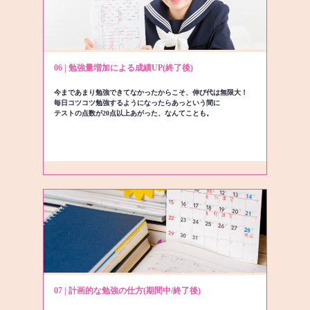
06 | 勉強量増加による成績UP(終了後)
今まであまり勉強できてなかったからこそ、伸び代は無限大！
毎日コツコツ勉強するようになったらあっという間に
テストの点数が20点以上あがった、なんてことも。
07 | 計画的な勉強の仕方(期間中/終了後)