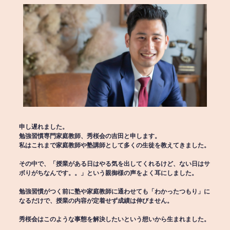
申し遅れました。
勉強習慣専門家庭教師、秀桜会の吉田と申します。
私はこれまで家庭教師や塾講師として多くの生徒を教えてきました。
その中で、「授業がある日はやる気を出してくれるけど、ない日はサ
ボりがちなんです。。」という親御様の声をよく耳にしました。
勉強習慣がつく前に塾や家庭教師に通わせても「わかったつもり」に
なるだけで、授業の内容が定着せず成績は伸びません。
秀桜会はこのような事態を解決したいという想いから生まれました。