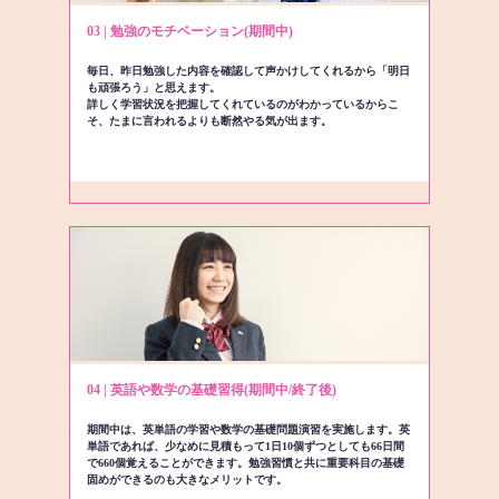
03 | 勉強のモチベーション(期間中)
毎日、昨日勉強した内容を確認して声かけしてくれるから「明日
も頑張ろう」と思えます。
詳しく学習状況を把握してくれているのがわかっているからこ
そ、たまに言われるよりも断然やる気が出ます。
04 | 英語や数学の基礎習得(期間中/終了後)
期間中は、英単語の学習や数学の基礎問題演習を実施します。英
単語であれば、少なめに見積もって1日10個ずつとしても66日間
で660個覚えることができます。勉強習慣と共に重要科目の基礎
固めができるのも大きなメリットです。