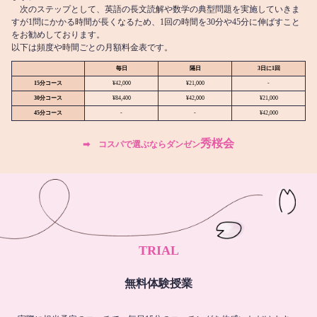
次のステップとして、英語の長文読解や数学の典型問題を実施していきま
すが1問にかかる時間が長くなるため、1回の時間を30分や45分に伸ばすこと
をお勧めしております。
以下は頻度や時間ごとの月額料金表です。
毎日
隔日
3日に1回
15分コース
¥42,000
¥21,000
-
30分コース
¥84,400
¥42,000
¥21,000
45分コース
-
-
¥42,000
秀桜会
➡︎ コスパで選ぶならダンゼン
TRIAL
無料体験授業