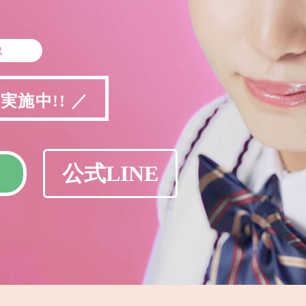
象
施中!! ／
公式LINE