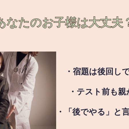
あなたのお子様は
大丈夫
・宿題は後回し
・テスト前も親
・「後でやる」と