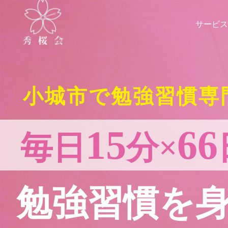
サービス
小城市で勉強習慣専
15
66
毎日
分×
勉強習慣を