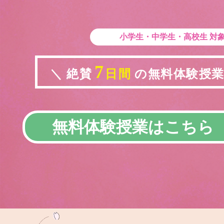
小学生・中学生・高校生
対
7
＼ 絶賛
日間
の無料体験授業実
無料体験授業はこちら