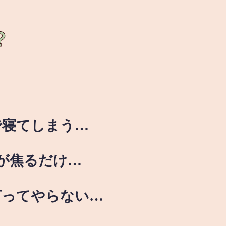
？
で寝てしまう…
が焦るだけ…
言ってやらない…