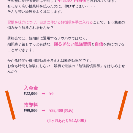
年間30万円前後
学習塾にかかる費用は平均して
と言われています。
せっかく高い授業料を払ったのに、伸びずじまい・・・
そんな苦い経験をよく耳にします。
習慣を味方につけ、自然に伸びる好循環を手に入れる
ことで、もう勉強の
悩みから解放されませんか？
秀桜会では、短期的に通用するノウハウではなく、
揺るぎない勉強習慣
自信
期間終了後もずっと有効な、
と
を身につける
ことができます。
かかる時間や費用対効果を考えれば断然効率的です。
お金も時間も無駄にしない、最初で最後の「勉強習慣習得」をはじめませ
んか？
入会金
¥22,000
➡︎ ¥0
指導料
¥99,800
➡︎ ¥92,400
(税込)
(1
¥42,000)
ヶ月あたり