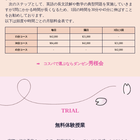
次のステップとして、英語の長文読解や数学の典型問題を実施していきま
すが1問にかかる時間が長くなるため、1回の時間を30分や45分に伸ばすこと
をお勧めしております。
以下は頻度や時間ごとの月額料金表です。
毎日
隔日
3日に1回
15分コース
¥42,000
¥21,000
-
30分コース
¥84,400
¥42,000
¥21,000
45分コース
-
-
¥42,000
秀桜会
➡︎ コスパで選ぶならダンゼン
TRIAL
無料体験授業