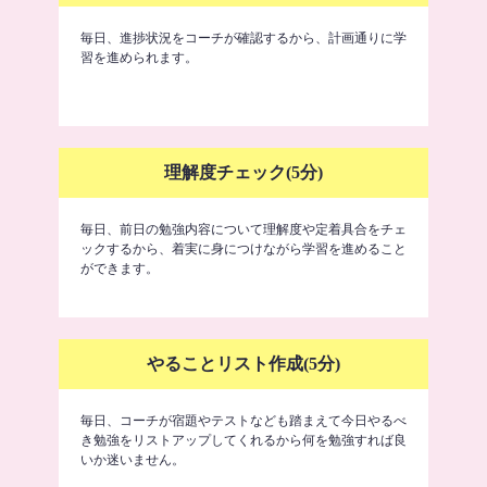
毎日、進捗状況をコーチが確認するから、計画通りに学
習を進められます。
理解度チェック(5分)
毎日、前日の勉強内容について理解度や定着具合をチェ
ックするから、着実に身につけながら学習を進めること
ができます。
やることリスト作成(5分)
毎日、コーチが宿題やテストなども踏まえて今日やるべ
き勉強をリストアップしてくれるから何を勉強すれば良
いか迷いません。