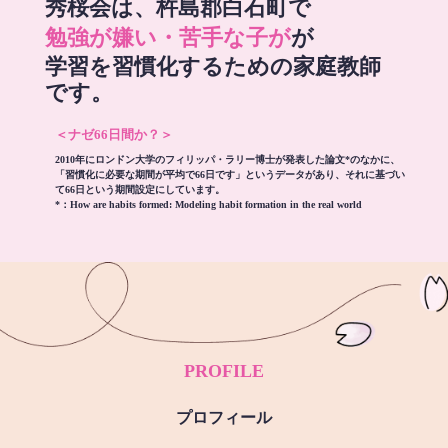
秀桜会は、杵島郡白石町で
勉強が嫌い・苦手な子が
が
学習を習慣化するための家庭教師
です。
＜ナゼ66日間か？＞
2010年にロンドン大学のフィリッパ・ラリー博士が発表した論文*のなかに、
「習慣化に必要な期間が平均で66日です」というデータがあり、それに基づい
て66日という期間設定にしています。
*：
How are habits formed: Modeling habit formation in the real world
PROFILE
プロフィール