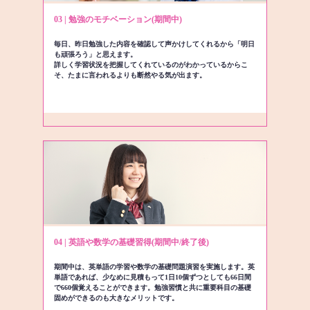
03 | 勉強のモチベーション(期間中)
毎日、昨日勉強した内容を確認して声かけしてくれるから「明日
も頑張ろう」と思えます。
詳しく学習状況を把握してくれているのがわかっているからこ
そ、たまに言われるよりも断然やる気が出ます。
04 | 英語や数学の基礎習得(期間中/終了後)
期間中は、英単語の学習や数学の基礎問題演習を実施します。英
単語であれば、少なめに見積もって1日10個ずつとしても66日間
で660個覚えることができます。勉強習慣と共に重要科目の基礎
固めができるのも大きなメリットです。