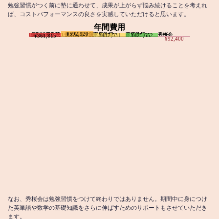
勉強習慣がつく前に塾に通わせて、成果が上がらず悩み続けることを考えれ
ば、コストパフォーマンスの良さを実感していただけると思います。
年間費用
¥592,920
I個別指導学院
T個別指導学院
家庭教師T
家庭教師M
秀桜会
¥437,531
¥425,652
¥361,815
¥92,400
なお、秀桜会は勉強習慣をつけて終わりではありません。期間中に身につけ
た英単語や数学の基礎知識をさらに伸ばすためのサポートもさせていただき
ます。