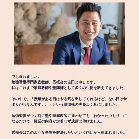
申し遅れました。
勉強習慣専門家庭教師、秀桜会の吉田と申します。
私はこれまで家庭教師や塾講師として多くの生徒を教えてきました。
その中で、「授業がある日はやる気を出してくれるけど、ない日はサ
ボりがちなんです。。」という親御様の声をよく耳にしました。
勉強習慣がつく前に塾や家庭教師に通わせても「わかったつもり」に
なるだけで、授業の内容が定着せず成績は伸びません。
秀桜会はこのような事態を解決したいという想いから生まれました。