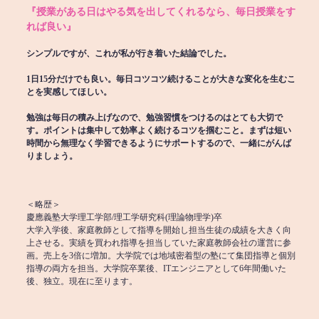
『授業がある日はやる気を出してくれるなら、毎日授業をす
れば良い』
シンプルですが、これが私が行き着いた結論でした。
1日15分だけでも良い。毎日コツコツ続けることが大きな変化を生むこ
とを実感してほしい。
勉強は毎日の積み上げなので、勉強習慣をつけるのはとても大切で
す。ポイントは集中して効率よく続けるコツを掴むこと。まずは短い
時間から無理なく学習できるようにサポートするので、一緒にがんば
りましょう。
＜略歴＞
慶應義塾大学理工学部/理工学研究科(理論物理学)卒
大学入学後、家庭教師として指導を開始し担当生徒の成績を大きく向
上させる。実績を買われ指導を担当していた家庭教師会社の運営に参
画。売上を3倍に増加。大学院では地域密着型の塾にて集団指導と個別
指導の両方を担当。大学院卒業後、ITエンジニアとして6年間働いた
後、独立。現在に至ります。