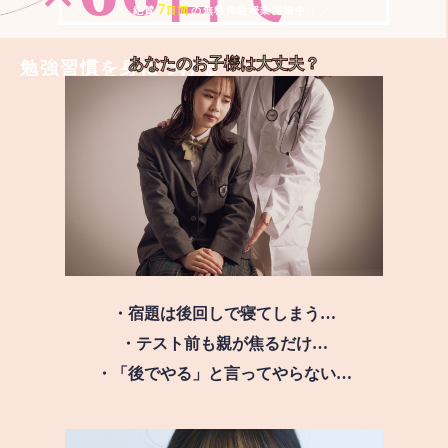
7
＼ 絶賛
日間
の無料体験授業実施中!! ／
あなたのお子様は
大丈夫？
勉強習慣を身につける
・宿題は後回しで寝てしまう…
・テスト前も親が焦るだけ…
・「後でやる」と言ってやらない…