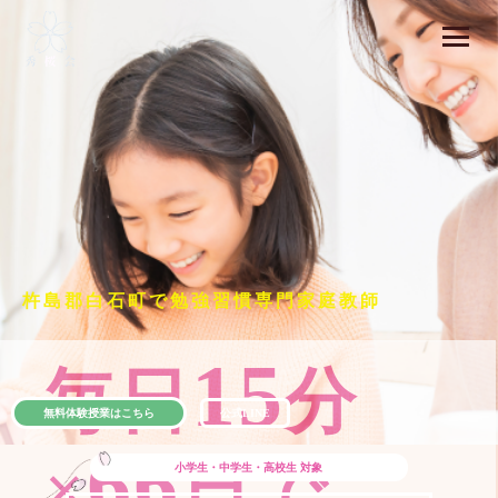
杵島郡白石町で勉強習慣専門家庭教師
15
毎日
分
無料体験授業はこちら
公式LINE
66
×
日で
小学生・中学生・高校生
対象