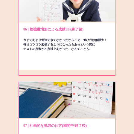
06 | 勉強量増加による成績UP(終了後)
今まであまり勉強できてなかったからこそ、伸び代は無限大！
毎日コツコツ勉強するようになったらあっという間に
テストの点数が20点以上あがった、なんてことも。
07 | 計画的な勉強の仕方(期間中/終了後)