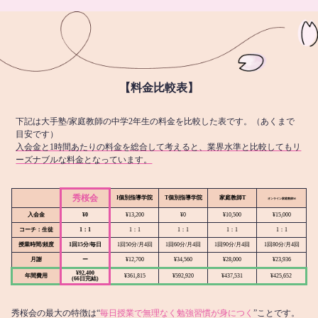
【料金比較表】
下記は大手塾/家庭教師の中学2年生の料金を比較した表です。（あくまで
目安です）
入会金と1時間あたりの料金を総合して考えると、業界水準と比較してもリ
ーズナブルな料金となっています。
秀桜会
I個別指導学院
T個別指導学院
家庭教師T
オンライン
家庭教師M
入会金
¥0
¥13,200
¥0
¥10,500
¥15,000
コーチ：生徒
1：1
1：1
1：1
1：1
1：1
授業時間/頻度
1回15分/毎日
1回50分/月4回
1回60分/月4回
1回90分/月4回
1回80分/月4回
月謝
ー
¥12,700
¥34,560
¥28,000
¥23,936
¥92,400
年間費用
¥361,815
¥592,920
¥437,531
¥425,652
(66日完結)
秀桜会の最大の特徴は“
毎日授業で無理なく勉強習慣が身につく
”ことです。