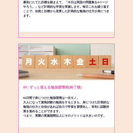
最初にたてた目標を踏まえて、「今日は英語の問題集を4ページ
やろう。」など計画的な学習を実施します。毎日これを繰り返す
ことで、自然と目標から逆算した計画的な勉強の仕方が身につき
ます。
08 | ずっと使える勉強習慣術(終了後)
66日間で身につけた勉強習慣は一生モノ。
大人になって資格試験の勉強をするときも、身につけた計画的な
勉強の仕方と自信があれば自力で学習を習慣化し、有利に試験対
策を進めることができます。
つまり、実際の実施期間以上にそのメリットは大きいのです。