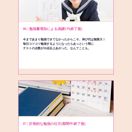
06 | 勉強量増加による成績UP(終了後)
今まであまり勉強できてなかったからこそ、伸び代は無限大！
毎日コツコツ勉強するようになったらあっという間に
テストの点数が20点以上あがった、なんてことも。
07 | 計画的な勉強の仕方(期間中/終了後)