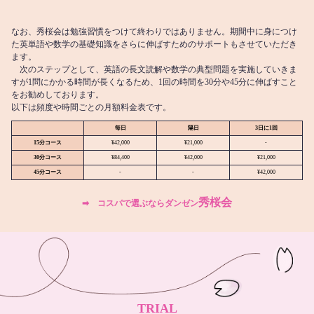
なお、秀桜会は勉強習慣をつけて終わりではありません。期間中に身につけ
た英単語や数学の基礎知識をさらに伸ばすためのサポートもさせていただき
ます。
次のステップとして、英語の長文読解や数学の典型問題を実施していきま
すが1問にかかる時間が長くなるため、1回の時間を30分や45分に伸ばすこと
をお勧めしております。
以下は頻度や時間ごとの月額料金表です。
毎日
隔日
3日に1回
15分コース
¥42,000
¥21,000
-
30分コース
¥84,400
¥42,000
¥21,000
45分コース
-
-
¥42,000
秀桜会
➡︎ コスパで選ぶならダンゼン
TRIAL