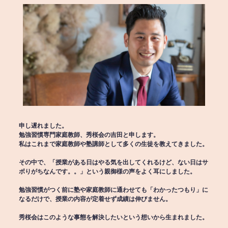
申し遅れました。
勉強習慣専門家庭教師、秀桜会の吉田と申します。
私はこれまで家庭教師や塾講師として多くの生徒を教えてきました。
その中で、「授業がある日はやる気を出してくれるけど、ない日はサ
ボりがちなんです。。」という親御様の声をよく耳にしました。
勉強習慣がつく前に塾や家庭教師に通わせても「わかったつもり」に
なるだけで、授業の内容が定着せず成績は伸びません。
秀桜会はこのような事態を解決したいという想いから生まれました。