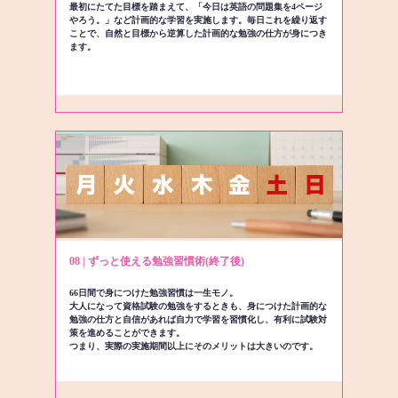
最初にたてた目標を踏まえて、「今日は英語の問題集を4ページ
やろう。」など計画的な学習を実施します。毎日これを繰り返す
ことで、自然と目標から逆算した計画的な勉強の仕方が身につき
ます。
08 | ずっと使える勉強習慣術(終了後)
66日間で身につけた勉強習慣は一生モノ。
大人になって資格試験の勉強をするときも、身につけた計画的な
勉強の仕方と自信があれば自力で学習を習慣化し、有利に試験対
策を進めることができます。
つまり、実際の実施期間以上にそのメリットは大きいのです。