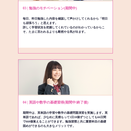
03 | 勉強のモチベーション(期間中)
毎日、昨日勉強した内容を確認して声かけしてくれるから「明日
も頑張ろう」と思えます。
詳しく学習状況を把握してくれているのがわかっているからこ
そ、たまに言われるよりも断然やる気が出ます。
04 | 英語や数学の基礎習得(期間中/終了後)
期間中は、英単語の学習や数学の基礎問題演習を実施します。英
単語であれば、少なめに見積もって1日10個ずつとしても66日間
で660個覚えることができます。勉強習慣と共に重要科目の基礎
固めができるのも大きなメリットです。