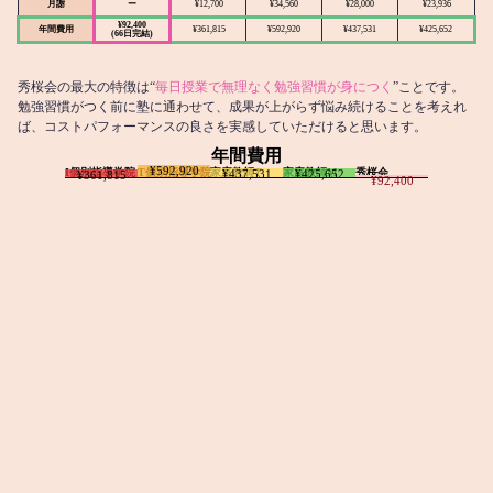
月謝
ー
¥12,700
¥34,560
¥28,000
¥23,936
¥92,400
年間費用
¥361,815
¥592,920
¥437,531
¥425,652
(66日完結)
秀桜会の最大の特徴は“
毎日授業で無理なく勉強習慣が身につく
”ことです。
勉強習慣がつく前に塾に通わせて、成果が上がらず悩み続けることを考えれ
ば、コストパフォーマンスの良さを実感していただけると思います。
年間費用
¥592,920
I個別指導学院
T個別指導学院
家庭教師T
家庭教師M
秀桜会
¥437,531
¥425,652
¥361,815
¥92,400