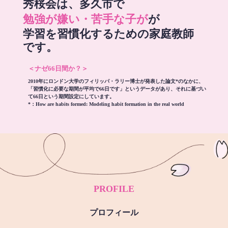
秀桜会は、多久市で
勉強が嫌い・苦手な子が
が
学習を習慣化するための家庭教師
です。
＜ナゼ66日間か？＞
2010年にロンドン大学のフィリッパ・ラリー博士が発表した論文*のなかに、
「習慣化に必要な期間が平均で66日です」というデータがあり、それに基づい
て66日という期間設定にしています。
*：
How are habits formed: Modeling habit formation in the real world
PROFILE
プロフィール