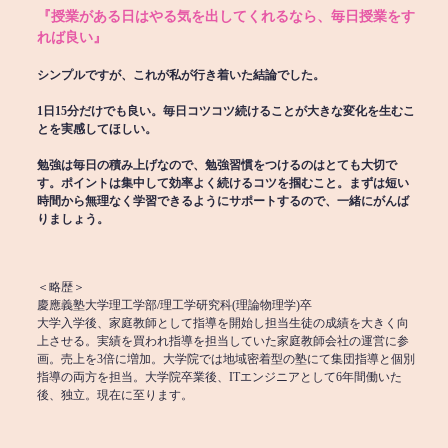
『授業がある日はやる気を出してくれるなら、毎日授業をす
れば良い』
シンプルですが、これが私が行き着いた結論でした。
1日15分だけでも良い。毎日コツコツ続けることが大きな変化を生むこ
とを実感してほしい。
勉強は毎日の積み上げなので、勉強習慣をつけるのはとても大切で
す。ポイントは集中して効率よく続けるコツを掴むこと。まずは短い
時間から無理なく学習できるようにサポートするので、一緒にがんば
りましょう。
＜略歴＞
慶應義塾大学理工学部/理工学研究科(理論物理学)卒
大学入学後、家庭教師として指導を開始し担当生徒の成績を大きく向
上させる。実績を買われ指導を担当していた家庭教師会社の運営に参
画。売上を3倍に増加。大学院では地域密着型の塾にて集団指導と個別
指導の両方を担当。大学院卒業後、ITエンジニアとして6年間働いた
後、独立。現在に至ります。