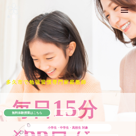
多久市で勉強習慣専門家庭教師
15
毎日
分
無料体験授業はこちら
公式LINE
66
×
日で
小学生・中学生・高校生
対象