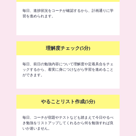
毎日、進捗状況をコーチが確認するから、計画通りに学
習を進められます。
理解度チェック(5分)
毎日、前日の勉強内容について理解度や定着具合をチェ
ックするから、着実に身につけながら学習を進めること
ができます。
やることリスト作成(5分)
毎日、コーチが宿題やテストなども踏まえて今日やるべ
き勉強をリストアップしてくれるから何を勉強すれば良
いか迷いません。