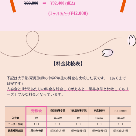
¥99,800
➡︎ ¥92,400
(税込)
(1
¥42,000)
ヶ月あたり
【料金比較表】
下記は大手塾/家庭教師の中学2年生の料金を比較した表です。（あくまで
目安です）
入会金と1時間あたりの料金を総合して考えると、業界水準と比較してもリ
ーズナブルな料金となっています。
秀桜会
I個別指導学院
T個別指導学院
家庭教師T
オンライン
家庭教師M
入会金
¥0
¥13,200
¥0
¥10,500
¥15,000
コーチ：生徒
1：1
1：1
1：1
1：1
1：1
授業時間/頻度
1回15分/毎日
1回50分/月4回
1回60分/月4回
1回90分/月4回
1回80分/月4回