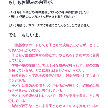
もしもお望みの内容が、
・いま毎日平均して4時間勉強しているのを6時間に伸ばしたい
・難しい問題のエレガントな解き方を教えて欲しい
という場合は、本コースでご希望にこたえることはできません。
でも、もしいま、
・一生懸命サポートしても子どもの成績が上がらず、どうし
て良いかわからない。
・子どもが勉強に興味を持たず、やる気を引き出すのに苦労
している。
・学校や塾の授業だけでは十分な成果が得られず、他の支援
を探しているが、どこに頼れば良いかわからない。
・勉強をめぐって親子の衝突が増え、関係が悪化してしまう
ことがある。
・子どもに勉強の習慣をつけさせるのが難しく、継続的に勉
強させるための工夫に苦労している。
・子どもの学習の遅れについて、適切な支援を探すことに苦
労している。
・勉強が苦手なことにより子どもがストレスを抱えているの