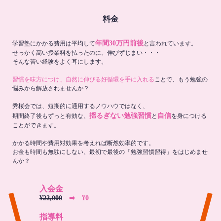
料金
年間30万円前後
学習塾にかかる費用は平均して
と言われています。
せっかく高い授業料を払ったのに、伸びずじまい・・・
そんな苦い経験をよく耳にします。
習慣を味方につけ、自然に伸びる好循環を手に入れる
ことで、もう勉強の
悩みから解放されませんか？
秀桜会では、短期的に通用するノウハウではなく、
揺るぎない勉強習慣
自信
期間終了後もずっと有効な、
と
を身につける
ことができます。
かかる時間や費用対効果を考えれば断然効率的です。
お金も時間も無駄にしない、最初で最後の「勉強習慣習得」をはじめませ
んか？
入会金
¥22,000
➡︎ ¥0
指導料