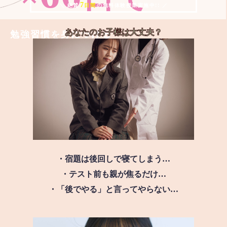
7
＼ 絶賛
日間
の無料体験授業実施中!! ／
あなたのお子様は
大丈夫？
勉強習慣を身につける
・宿題は後回しで寝てしまう…
・テスト前も親が焦るだけ…
・「後でやる」と言ってやらない…