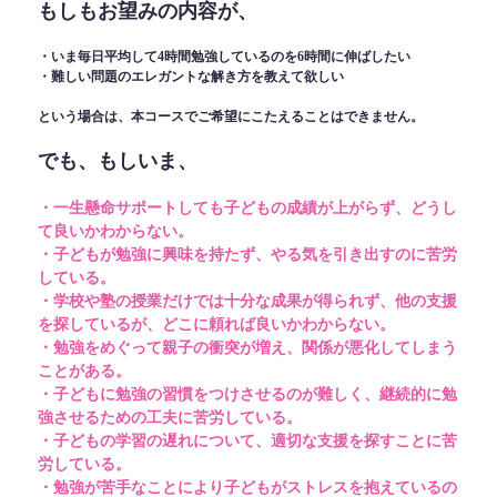
もしもお望みの内容が、
・いま毎日平均して4時間勉強しているのを6時間に伸ばしたい
・難しい問題のエレガントな解き方を教えて欲しい
という場合は、本コースでご希望にこたえることはできません。
でも、もしいま、
・一生懸命サポートしても子どもの成績が上がらず、どうし
て良いかわからない。
・子どもが勉強に興味を持たず、やる気を引き出すのに苦労
している。
・学校や塾の授業だけでは十分な成果が得られず、他の支援
を探しているが、どこに頼れば良いかわからない。
・勉強をめぐって親子の衝突が増え、関係が悪化してしまう
ことがある。
・子どもに勉強の習慣をつけさせるのが難しく、継続的に勉
強させるための工夫に苦労している。
・子どもの学習の遅れについて、適切な支援を探すことに苦
労している。
・勉強が苦手なことにより子どもがストレスを抱えているの