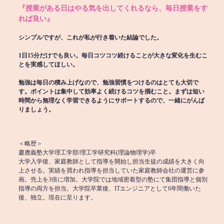
『授業がある日はやる気を出してくれるなら、毎日授業をす
れば良い』
シンプルですが、これが私が行き着いた結論でした。
1日15分だけでも良い。毎日コツコツ続けることが大きな変化を生むこ
とを実感してほしい。
勉強は毎日の積み上げなので、勉強習慣をつけるのはとても大切で
す。ポイントは集中して効率よく続けるコツを掴むこと。まずは短い
時間から無理なく学習できるようにサポートするので、一緒にがんば
りましょう。
＜略歴＞
慶應義塾大学理工学部/理工学研究科(理論物理学)卒
大学入学後、家庭教師として指導を開始し担当生徒の成績を大きく向
上させる。実績を買われ指導を担当していた家庭教師会社の運営に参
画。売上を3倍に増加。大学院では地域密着型の塾にて集団指導と個別
指導の両方を担当。大学院卒業後、ITエンジニアとして6年間働いた
後、独立。現在に至ります。