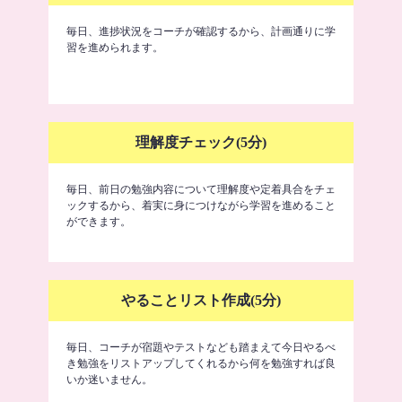
毎日、進捗状況をコーチが確認するから、計画通りに学
習を進められます。
理解度チェック(5分)
毎日、前日の勉強内容について理解度や定着具合をチェ
ックするから、着実に身につけながら学習を進めること
ができます。
やることリスト作成(5分)
毎日、コーチが宿題やテストなども踏まえて今日やるべ
き勉強をリストアップしてくれるから何を勉強すれば良
いか迷いません。