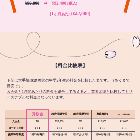
¥99,800
➡︎ ¥92,400
(税込)
(1
¥42,000)
ヶ月あたり
【料金比較表】
下記は大手塾/家庭教師の中学2年生の料金を比較した表です。（あくまで
目安です）
入会金と1時間あたりの料金を総合して考えると、業界水準と比較してもリ
ーズナブルな料金となっています。
秀桜会
I個別指導学院
T個別指導学院
家庭教師T
オンライン
家庭教師M
入会金
¥0
¥13,200
¥0
¥10,500
¥15,000
コーチ：生徒
1：1
1：1
1：1
1：1
1：1
授業時間/頻度
1回15分/毎日
1回50分/月4回
1回60分/月4回
1回90分/月4回
1回80分/月4回