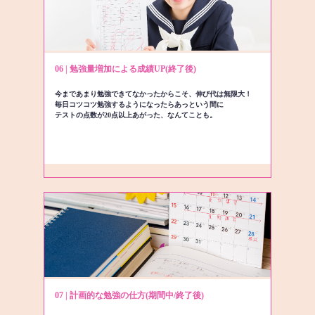
06 | 勉強量増加による成績UP(終了後)
今まであまり勉強できてなかったからこそ、伸び代は無限大！
毎日コツコツ勉強するようになったらあっという間に
テストの点数が20点以上あがった、なんてことも。
07 | 計画的な勉強の仕方(期間中/終了後)