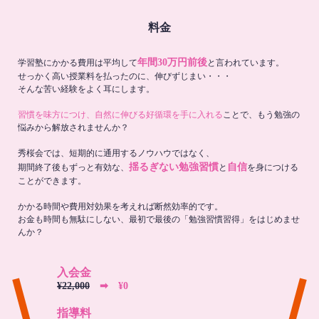
料金
年間30万円前後
学習塾にかかる費用は平均して
と言われています。
せっかく高い授業料を払ったのに、伸びずじまい・・・
そんな苦い経験をよく耳にします。
習慣を味方につけ、自然に伸びる好循環を手に入れる
ことで、もう勉強の
悩みから解放されませんか？
秀桜会では、短期的に通用するノウハウではなく、
揺るぎない勉強習慣
自信
期間終了後もずっと有効な、
と
を身につける
ことができます。
かかる時間や費用対効果を考えれば断然効率的です。
お金も時間も無駄にしない、最初で最後の「勉強習慣習得」をはじめませ
んか？
入会金
¥22,000
➡︎ ¥0
指導料