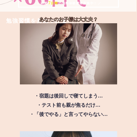
7
＼ 絶賛
日間
の無料体験授業実施中!! ／
あなたのお子様は
大丈夫？
勉強習慣を身につける
・宿題は後回しで寝てしまう…
・テスト前も親が焦るだけ…
・「後でやる」と言ってやらない…