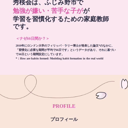
秀桜会は、ふじみ野市で
勉強が嫌い・苦手な子が
が
学習を習慣化するための家庭教師
です。
＜ナゼ66日間か？＞
2010年にロンドン大学のフィリッパ・ラリー博士が発表した論文*のなかに、
「習慣化に必要な期間が平均で66日です」というデータがあり、それに基づい
て66日という期間設定にしています。
*：
How are habits formed: Modeling habit formation in the real world
PROFILE
プロフィール