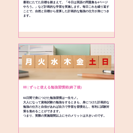
最初にたてた目標を踏まえて、「今日は英語の問題集を4ページ
やろう。」など計画的な学習を実施します。毎日これを繰り返す
ことで、自然と目標から逆算した計画的な勉強の仕方が身につき
ます。
08 | ずっと使える勉強習慣術(終了後)
66日間で身につけた勉強習慣は一生モノ。
大人になって資格試験の勉強をするときも、身につけた計画的な
勉強の仕方と自信があれば自力で学習を習慣化し、有利に試験対
策を進めることができます。
つまり、実際の実施期間以上にそのメリットは大きいのです。