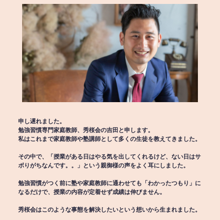
申し遅れました。
勉強習慣専門家庭教師、秀桜会の吉田と申します。
私はこれまで家庭教師や塾講師として多くの生徒を教えてきました。
その中で、「授業がある日はやる気を出してくれるけど、ない日はサ
ボりがちなんです。。」という親御様の声をよく耳にしました。
勉強習慣がつく前に塾や家庭教師に通わせても「わかったつもり」に
なるだけで、授業の内容が定着せず成績は伸びません。
秀桜会はこのような事態を解決したいという想いから生まれました。