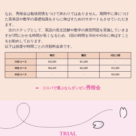
なお、秀桜会は勉強習慣をつけて終わりではありません。期間中に身につけ
た英単語や数学の基礎知識をさらに伸ばすためのサポートもさせていただき
ます。
次のステップとして、英語の長文読解や数学の典型問題を実施していきま
すが1問にかかる時間が長くなるため、1回の時間を30分や45分に伸ばすこと
をお勧めしております。
以下は頻度や時間ごとの月額料金表です。
毎日
隔日
3日に1回
15分コース
¥42,000
¥21,000
-
30分コース
¥84,400
¥42,000
¥21,000
45分コース
-
-
¥42,000
秀桜会
➡︎ コスパで選ぶならダンゼン
TRIAL