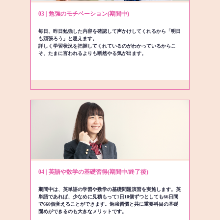
03 | 勉強のモチベーション(期間中)
毎日、昨日勉強した内容を確認して声かけしてくれるから「明日
も頑張ろう」と思えます。
詳しく学習状況を把握してくれているのがわかっているからこ
そ、たまに言われるよりも断然やる気が出ます。
04 | 英語や数学の基礎習得(期間中/終了後)
期間中は、英単語の学習や数学の基礎問題演習を実施します。英
単語であれば、少なめに見積もって1日10個ずつとしても66日間
で660個覚えることができます。勉強習慣と共に重要科目の基礎
固めができるのも大きなメリットです。