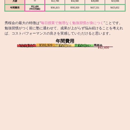
月謝
ー
¥12,700
¥34,560
¥28,000
¥23,936
¥92,400
年間費用
¥361,815
¥592,920
¥437,531
¥425,652
(66日完結)
秀桜会の最大の特徴は“
毎日授業で無理なく勉強習慣が身につく
”ことです。
勉強習慣がつく前に塾に通わせて、成果が上がらず悩み続けることを考えれ
ば、コストパフォーマンスの良さを実感していただけると思います。
年間費用
¥592,920
I個別指導学院
T個別指導学院
家庭教師T
家庭教師M
秀桜会
¥437,531
¥425,652
¥361,815
¥92,400