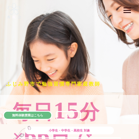
ふじみ野市で勉強習慣専門家庭教師
15
毎日
分
無料体験授業はこちら
公式LINE
66
×
日で
小学生・中学生・高校生
対象