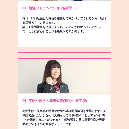
03 | 勉強のモチベーション(期間中)
毎日、昨日勉強した内容を確認して声かけしてくれるから「明日
も頑張ろう」と思えます。
詳しく学習状況を把握してくれているのがわかっているからこ
そ、たまに言われるよりも断然やる気が出ます。
04 | 英語や数学の基礎習得(期間中/終了後)
期間中は、英単語の学習や数学の基礎問題演習を実施します。英
単語であれば、少なめに見積もって1日10個ずつとしても66日間
で660個覚えることができます。勉強習慣と共に重要科目の基礎
固めができるのも大きなメリットです。