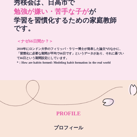
秀桜会は、日高市で
勉強が嫌い・苦手な子が
が
学習を習慣化するための家庭教師
です。
＜ナゼ66日間か？＞
2010年にロンドン大学のフィリッパ・ラリー博士が発表した論文*のなかに、
「習慣化に必要な期間が平均で66日です」というデータがあり、それに基づい
て66日という期間設定にしています。
*：
How are habits formed: Modeling habit formation in the real world
PROFILE
プロフィール