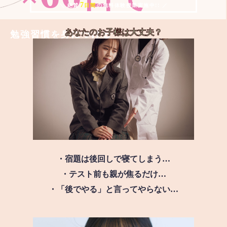
7
＼ 絶賛
日間
の無料体験授業実施中!! ／
あなたのお子様は
大丈夫？
勉強習慣を身につける
・宿題は後回しで寝てしまう…
・テスト前も親が焦るだけ…
・「後でやる」と言ってやらない…