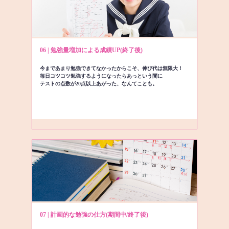
06 | 勉強量増加による成績UP(終了後)
今まであまり勉強できてなかったからこそ、伸び代は無限大！
毎日コツコツ勉強するようになったらあっという間に
テストの点数が20点以上あがった、なんてことも。
07 | 計画的な勉強の仕方(期間中/終了後)