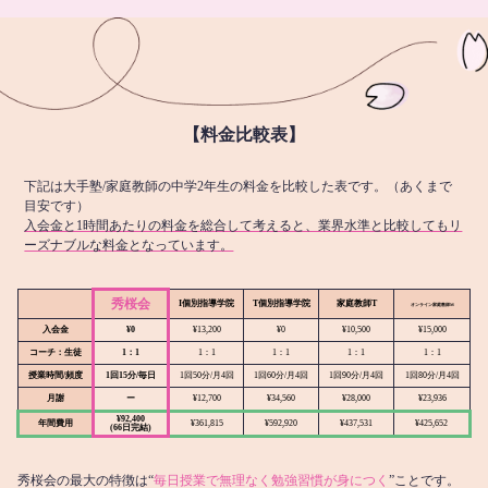
【料金比較表】
下記は大手塾/家庭教師の中学2年生の料金を比較した表です。（あくまで
目安です）
入会金と1時間あたりの料金を総合して考えると、業界水準と比較してもリ
ーズナブルな料金となっています。
秀桜会
I個別指導学院
T個別指導学院
家庭教師T
オンライン
家庭教師M
入会金
¥0
¥13,200
¥0
¥10,500
¥15,000
コーチ：生徒
1：1
1：1
1：1
1：1
1：1
授業時間/頻度
1回15分/毎日
1回50分/月4回
1回60分/月4回
1回90分/月4回
1回80分/月4回
月謝
ー
¥12,700
¥34,560
¥28,000
¥23,936
¥92,400
年間費用
¥361,815
¥592,920
¥437,531
¥425,652
(66日完結)
秀桜会の最大の特徴は“
毎日授業で無理なく勉強習慣が身につく
”ことです。