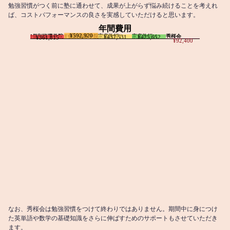
勉強習慣がつく前に塾に通わせて、成果が上がらず悩み続けることを考えれ
ば、コストパフォーマンスの良さを実感していただけると思います。
年間費用
¥592,920
I個別指導学院
T個別指導学院
家庭教師T
家庭教師M
秀桜会
¥437,531
¥425,652
¥361,815
¥92,400
なお、秀桜会は勉強習慣をつけて終わりではありません。期間中に身につけ
た英単語や数学の基礎知識をさらに伸ばすためのサポートもさせていただき
ます。