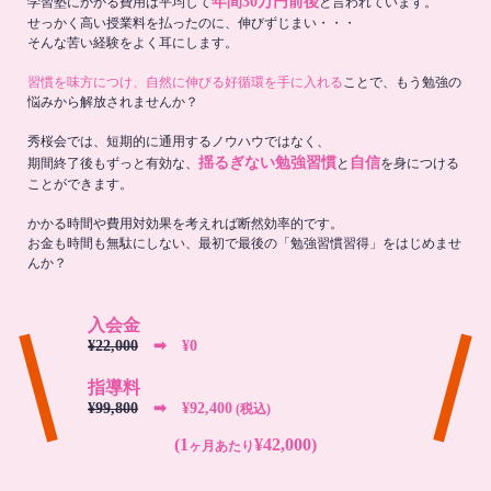
年間30万円前後
学習塾にかかる費用は平均して
と言われています。
せっかく高い授業料を払ったのに、伸びずじまい・・・
そんな苦い経験をよく耳にします。
習慣を味方につけ、自然に伸びる好循環を手に入れる
ことで、もう勉強の
悩みから解放されませんか？
秀桜会では、短期的に通用するノウハウではなく、
揺るぎない勉強習慣
自信
期間終了後もずっと有効な、
と
を身につける
ことができます。
かかる時間や費用対効果を考えれば断然効率的です。
お金も時間も無駄にしない、最初で最後の「勉強習慣習得」をはじめませ
んか？
入会金
¥22,000
➡︎ ¥0
指導料
¥99,800
➡︎ ¥92,400
(税込)
(1
¥42,000)
ヶ月あたり