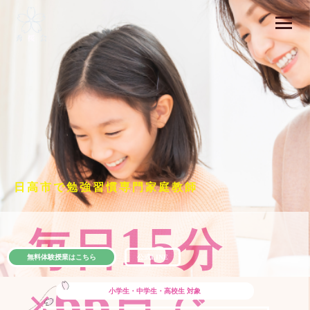
日高市で勉強習慣専門家庭教師
15
毎日
分
無料体験授業はこちら
公式LINE
66
×
日で
小学生・中学生・高校生
対象