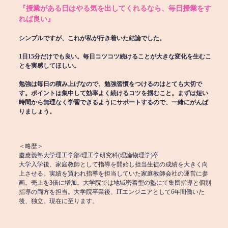
『授業がある日はやる気を出してくれるなら、毎日授業をす
れば良い』
シンプルですが、これが私が行き着いた結論でした。
1日15分だけでも良い。毎日コツコツ続けることが大きな変化を生むこ
とを実感してほしい。
勉強は毎日の積み上げなので、勉強習慣をつけるのはとても大切で
す。ポイントは集中して効率よく続けるコツを掴むこと。まずは短い
時間から無理なく学習できるようにサポートするので、一緒にがんば
りましょう。
＜略歴＞
慶應義塾大学理工学部/理工学研究科(理論物理学)卒
大学入学後、家庭教師として指導を開始し担当生徒の成績を大きく向
上させる。実績を買われ指導を担当していた家庭教師会社の運営に参
画。売上を3倍に増加。大学院では地域密着型の塾にて集団指導と個別
指導の両方を担当。大学院卒業後、ITエンジニアとして6年間働いた
後、独立。現在に至ります。