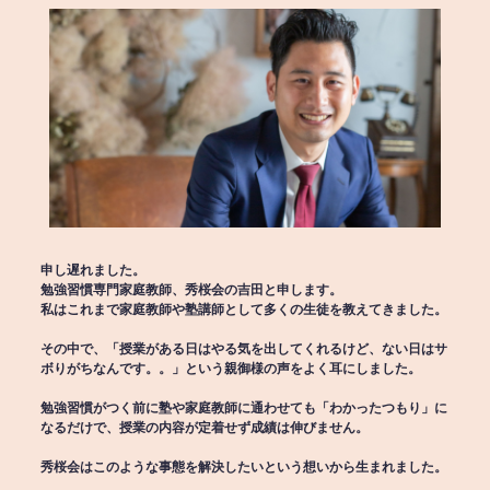
申し遅れました。
勉強習慣専門家庭教師、秀桜会の吉田と申します。
私はこれまで家庭教師や塾講師として多くの生徒を教えてきました。
その中で、「授業がある日はやる気を出してくれるけど、ない日はサ
ボりがちなんです。。」という親御様の声をよく耳にしました。
勉強習慣がつく前に塾や家庭教師に通わせても「わかったつもり」に
なるだけで、授業の内容が定着せず成績は伸びません。
秀桜会はこのような事態を解決したいという想いから生まれました。