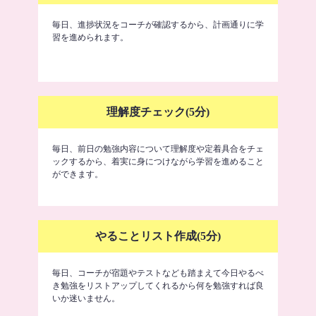
毎日、進捗状況をコーチが確認するから、計画通りに学
習を進められます。
理解度チェック(5分)
毎日、前日の勉強内容について理解度や定着具合をチェ
ックするから、着実に身につけながら学習を進めること
ができます。
やることリスト作成(5分)
毎日、コーチが宿題やテストなども踏まえて今日やるべ
き勉強をリストアップしてくれるから何を勉強すれば良
いか迷いません。