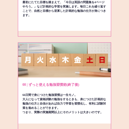
最初にたてた目標を踏まえて、「今日は英語の問題集を4ページ
やろう。」など計画的な学習を実施します。毎日これを繰り返す
ことで、自然と目標から逆算した計画的な勉強の仕方が身につき
ます。
08 | ずっと使える勉強習慣術(終了後)
66日間で身につけた勉強習慣は一生モノ。
大人になって資格試験の勉強をするときも、身につけた計画的な
勉強の仕方と自信があれば自力で学習を習慣化し、有利に試験対
策を進めることができます。
つまり、実際の実施期間以上にそのメリットは大きいのです。