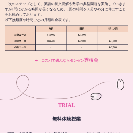
次のステップとして、英語の長文読解や数学の典型問題を実施していきま
すが1問にかかる時間が長くなるため、1回の時間を30分や45分に伸ばすこと
をお勧めしております。
以下は頻度や時間ごとの月額料金表です。
毎日
隔日
3日に1回
15分コース
¥42,000
¥21,000
-
30分コース
¥84,400
¥42,000
¥21,000
45分コース
-
-
¥42,000
秀桜会
➡︎ コスパで選ぶならダンゼン
TRIAL
無料体験授業