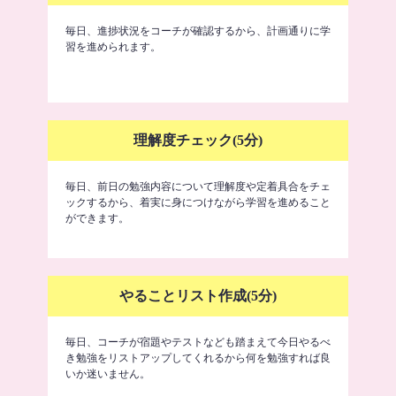
毎日、進捗状況をコーチが確認するから、計画通りに学
習を進められます。
理解度チェック(5分)
毎日、前日の勉強内容について理解度や定着具合をチェ
ックするから、着実に身につけながら学習を進めること
ができます。
やることリスト作成(5分)
毎日、コーチが宿題やテストなども踏まえて今日やるべ
き勉強をリストアップしてくれるから何を勉強すれば良
いか迷いません。