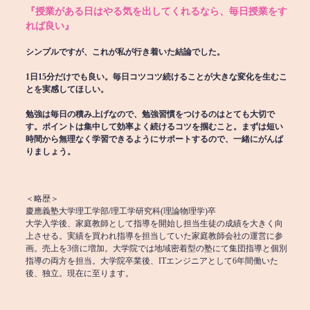
『授業がある日はやる気を出してくれるなら、毎日授業をす
れば良い』
シンプルですが、これが私が行き着いた結論でした。
1日15分だけでも良い。毎日コツコツ続けることが大きな変化を生むこ
とを実感してほしい。
勉強は毎日の積み上げなので、勉強習慣をつけるのはとても大切で
す。ポイントは集中して効率よく続けるコツを掴むこと。まずは短い
時間から無理なく学習できるようにサポートするので、一緒にがんば
りましょう。
＜略歴＞
慶應義塾大学理工学部/理工学研究科(理論物理学)卒
大学入学後、家庭教師として指導を開始し担当生徒の成績を大きく向
上させる。実績を買われ指導を担当していた家庭教師会社の運営に参
画。売上を3倍に増加。大学院では地域密着型の塾にて集団指導と個別
指導の両方を担当。大学院卒業後、ITエンジニアとして6年間働いた
後、独立。現在に至ります。