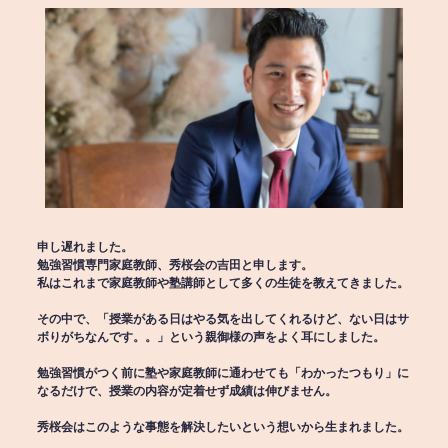
申し遅れました。
勉強習慣専門家庭教師、秀桜会の吉田と申します。
私はこれまで家庭教師や塾講師として多くの生徒を教えてきました。
その中で、「授業がある日はやる気を出してくれるけど、ない日はサ
ボりがちなんです。。」という親御様の声をよく耳にしました。
勉強習慣がつく前に塾や家庭教師に通わせても「わかったつもり」に
なるだけで、授業の内容が定着せず成績は伸びません。
秀桜会はこのような事態を解決したいという想いから生まれました。