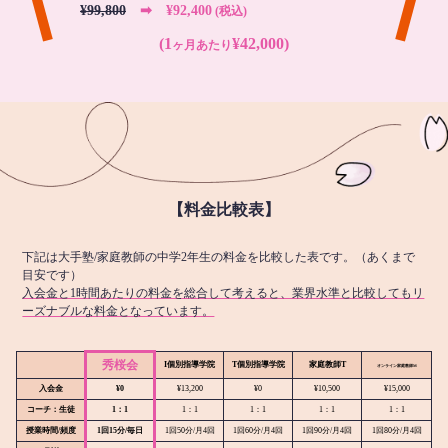
¥99,800
➡︎ ¥92,400
(税込)
(1
¥42,000)
ヶ月あたり
【料金比較表】
下記は大手塾/家庭教師の中学2年生の料金を比較した表です。（あくまで
目安です）
入会金と1時間あたりの料金を総合して考えると、業界水準と比較してもリ
ーズナブルな料金となっています。
秀桜会
I個別指導学院
T個別指導学院
家庭教師T
オンライン
家庭教師M
入会金
¥0
¥13,200
¥0
¥10,500
¥15,000
コーチ：生徒
1：1
1：1
1：1
1：1
1：1
授業時間/頻度
1回15分/毎日
1回50分/月4回
1回60分/月4回
1回90分/月4回
1回80分/月4回