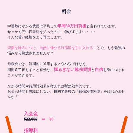
料金
年間30万円前後
学習塾にかかる費用は平均して
と言われています。
せっかく高い授業料を払ったのに、伸びずじまい・・・
そんな苦い経験をよく耳にします。
習慣を味方につけ、自然に伸びる好循環を手に入れる
ことで、もう勉強の
悩みから解放されませんか？
秀桜会では、短期的に通用するノウハウではなく、
揺るぎない勉強習慣
自信
期間終了後もずっと有効な、
と
を身につける
ことができます。
かかる時間や費用対効果を考えれば断然効率的です。
お金も時間も無駄にしない、最初で最後の「勉強習慣習得」をはじめませ
んか？
入会金
¥22,000
➡︎ ¥0
指導料