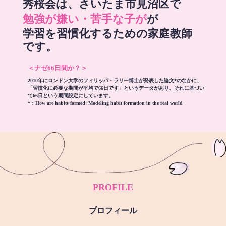
秀桜会は、さいたま市見沼区で
勉強が嫌い・苦手な子が
が
学習を習慣化するための家庭教師
です。
＜ナゼ66日間か？＞
2010年にロンドン大学のフィリッパ・ラリー博士が発表した論文*のなかに、
「習慣化に必要な期間が平均で66日です」というデータがあり、それに基づい
て66日という期間設定にしています。
*：
How are habits formed: Modeling habit formation in the real world
PROFILE
プロフィール