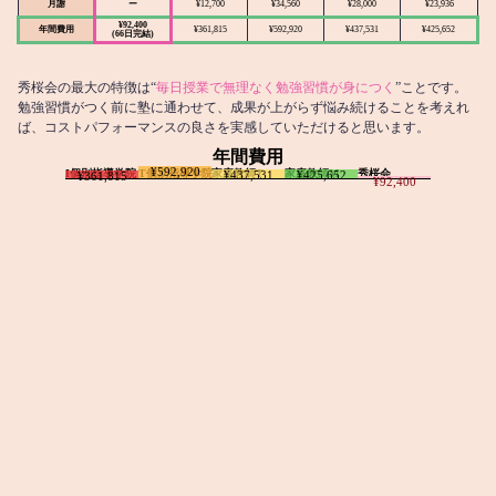
月謝
ー
¥12,700
¥34,560
¥28,000
¥23,936
¥92,400
年間費用
¥361,815
¥592,920
¥437,531
¥425,652
(66日完結)
秀桜会の最大の特徴は“
毎日授業で無理なく勉強習慣が身につく
”ことです。
勉強習慣がつく前に塾に通わせて、成果が上がらず悩み続けることを考えれ
ば、コストパフォーマンスの良さを実感していただけると思います。
年間費用
¥592,920
I個別指導学院
T個別指導学院
家庭教師T
家庭教師M
秀桜会
¥437,531
¥425,652
¥361,815
¥92,400