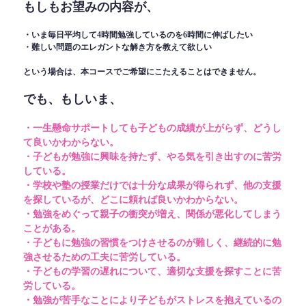
もしもお望みの内容が、
・いま毎日平均して4時間勉強しているのを6時間に伸ばしたい
・難しい問題のエレガントな解き方を教えて欲しい
という場合は、本コースでご希望にこたえることはできません。
でも、もしいま、
・一生懸命サポートしても子どもの成績が上がらず、どうし
て良いかわからない。
・子どもが勉強に興味を持たず、やる気を引き出すのに苦労
している。
・学校や塾の授業だけでは十分な成果が得られず、他の支援
を探しているが、どこに頼れば良いかわからない。
・勉強をめぐって親子の衝突が増え、関係が悪化してしまう
ことがある。
・子どもに勉強の習慣をつけさせるのが難しく、継続的に勉
強させるための工夫に苦労している。
・子どもの学習の遅れについて、適切な支援を探すことに苦
労している。
・勉強が苦手なことにより子どもがストレスを抱えているの