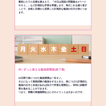
最初にたてた目標を踏まえて、「今日は英語の問題集を4ページ
やろう。」など計画的な学習を実施します。毎日これを繰り返す
ことで、自然と目標から逆算した計画的な勉強の仕方が身につき
ます。
08 | ずっと使える勉強習慣術(終了後)
66日間で身につけた勉強習慣は一生モノ。
大人になって資格試験の勉強をするときも、身につけた計画的な
勉強の仕方と自信があれば自力で学習を習慣化し、有利に試験対
策を進めることができます。
つまり、実際の実施期間以上にそのメリットは大きいのです。