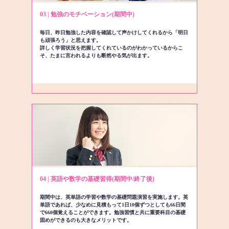
03 | 勉強のモチベーション(期間中)
毎日、昨日勉強した内容を確認して声かけしてくれるから「明日
も頑張ろう」と思えます。
詳しく学習状況を把握してくれているのがわかっているからこ
そ、たまに言われるよりも断然やる気が出ます。
04 | 英語や数学の基礎習得(期間中/終了後)
期間中は、英単語の学習や数学の基礎問題演習を実施します。英
単語であれば、少なめに見積もって1日10個ずつとしても66日間
で660個覚えることができます。勉強習慣と共に重要科目の基礎
固めができるのも大きなメリットです。