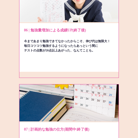
06 | 勉強量増加による成績UP(終了後)
今まであまり勉強できてなかったからこそ、伸び代は無限大！
毎日コツコツ勉強するようになったらあっという間に
テストの点数が20点以上あがった、なんてことも。
07 | 計画的な勉強の仕方(期間中/終了後)