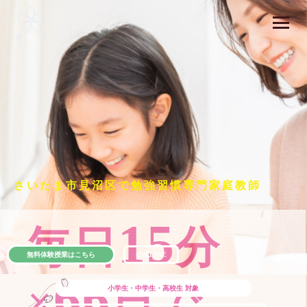
さいたま市見沼区で勉強習慣専門家庭教師
15
毎日
分
無料体験授業はこちら
公式LINE
66
×
日で
小学生・中学生・高校生
対象