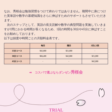
なお、秀桜会は勉強習慣をつけて終わりではありません。期間中に身につけ
た英単語や数学の基礎知識をさらに伸ばすためのサポートもさせていただき
ます。
次のステップとして、英語の長文読解や数学の典型問題を実施していきま
すが1問にかかる時間が長くなるため、1回の時間を30分や45分に伸ばすこと
をお勧めしております。
以下は頻度や時間ごとの月額料金表です。
毎日
隔日
3日に1回
15分コース
¥42,000
¥21,000
-
30分コース
¥84,400
¥42,000
¥21,000
45分コース
-
-
¥42,000
秀桜会
➡︎ コスパで選ぶならダンゼン
TRIAL