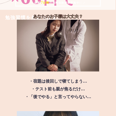
7
＼ 絶賛
日間
の無料体験授業実施中!! ／
あなたのお子様は
大丈夫？
勉強習慣を身につける
・宿題は後回しで寝てしまう…
・テスト前も親が焦るだけ…
・「後でやる」と言ってやらない…