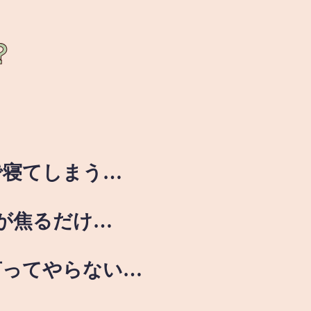
？
で寝てしまう…
が焦るだけ…
言ってやらない…