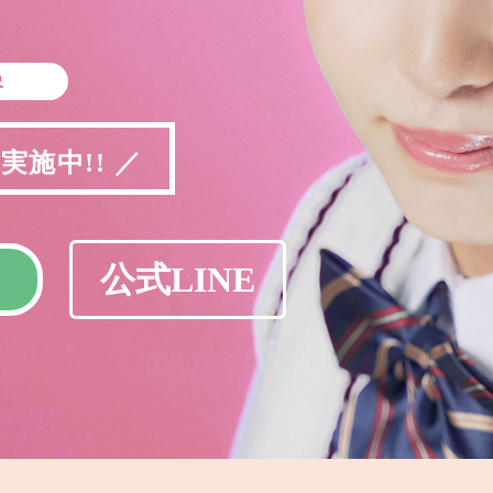
象
施中!! ／
公式LINE