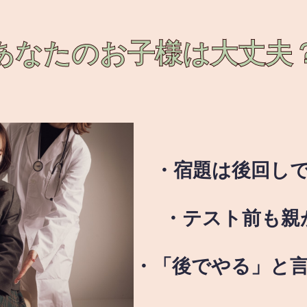
あなたのお子様は
大丈夫
・宿題は後回し
・テスト前も親
・「後でやる」と