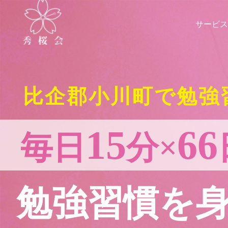
サービス
比企郡小川町で勉強
15
66
毎日
分×
勉強習慣を