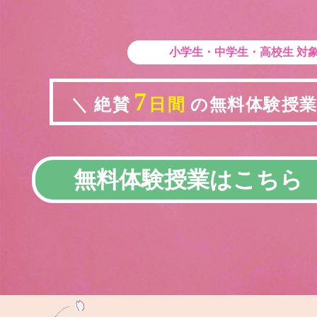
小学生・中学生・高校生
対
7
＼ 絶賛
日間
の無料体験授業実
無料体験授業はこちら