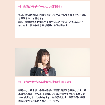
03 | 勉強のモチベーション(期間中)
毎日、昨日勉強した内容を確認して声かけしてくれるから「明日
も頑張ろう」と思えます。
詳しく学習状況を把握してくれているのがわかっているからこ
そ、たまに言われるよりも断然やる気が出ます。
04 | 英語や数学の基礎習得(期間中/終了後)
期間中は、英単語の学習や数学の基礎問題演習を実施します。英
単語であれば、少なめに見積もって1日10個ずつとしても66日間
で660個覚えることができます。勉強習慣と共に重要科目の基礎
固めができるのも大きなメリットです。