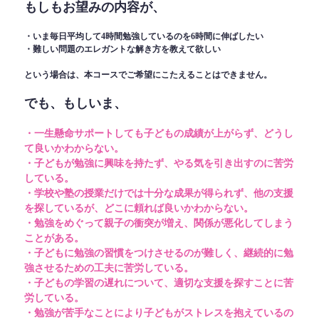
もしもお望みの内容が、
・いま毎日平均して4時間勉強しているのを6時間に伸ばしたい
・難しい問題のエレガントな解き方を教えて欲しい
という場合は、本コースでご希望にこたえることはできません。
でも、もしいま、
・一生懸命サポートしても子どもの成績が上がらず、どうし
て良いかわからない。
・子どもが勉強に興味を持たず、やる気を引き出すのに苦労
している。
・学校や塾の授業だけでは十分な成果が得られず、他の支援
を探しているが、どこに頼れば良いかわからない。
・勉強をめぐって親子の衝突が増え、関係が悪化してしまう
ことがある。
・子どもに勉強の習慣をつけさせるのが難しく、継続的に勉
強させるための工夫に苦労している。
・子どもの学習の遅れについて、適切な支援を探すことに苦
労している。
・勉強が苦手なことにより子どもがストレスを抱えているの