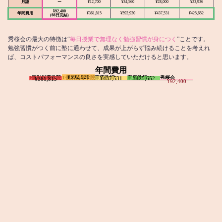
月謝
ー
¥12,700
¥34,560
¥28,000
¥23,936
¥92,400
年間費用
¥361,815
¥592,920
¥437,531
¥425,652
(66日完結)
秀桜会の最大の特徴は“
毎日授業で無理なく勉強習慣が身につく
”ことです。
勉強習慣がつく前に塾に通わせて、成果が上がらず悩み続けることを考えれ
ば、コストパフォーマンスの良さを実感していただけると思います。
年間費用
¥592,920
I個別指導学院
T個別指導学院
家庭教師T
家庭教師M
秀桜会
¥437,531
¥425,652
¥361,815
¥92,400