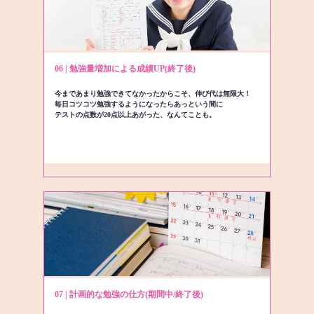
06 | 勉強量増加による成績UP(終了後)
今まであまり勉強できてなかったからこそ、伸び代は無限大！
毎日コツコツ勉強するようになったらあっという間に
テストの点数が20点以上あがった、なんてことも。
07 | 計画的な勉強の仕方(期間中/終了後)