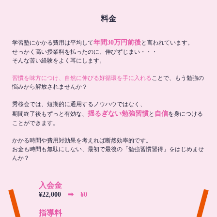
料金
年間30万円前後
学習塾にかかる費用は平均して
と言われています。
せっかく高い授業料を払ったのに、伸びずじまい・・・
そんな苦い経験をよく耳にします。
習慣を味方につけ、自然に伸びる好循環を手に入れる
ことで、もう勉強の
悩みから解放されませんか？
秀桜会では、短期的に通用するノウハウではなく、
揺るぎない勉強習慣
自信
期間終了後もずっと有効な、
と
を身につける
ことができます。
かかる時間や費用対効果を考えれば断然効率的です。
お金も時間も無駄にしない、最初で最後の「勉強習慣習得」をはじめませ
んか？
入会金
¥22,000
➡︎ ¥0
指導料