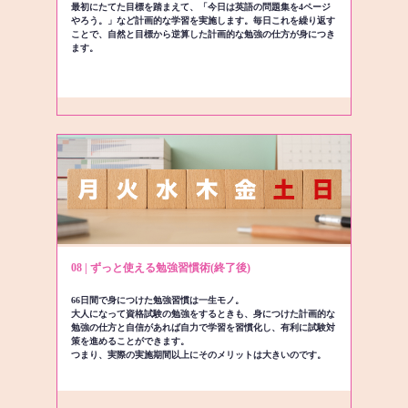
最初にたてた目標を踏まえて、「今日は英語の問題集を4ページ
やろう。」など計画的な学習を実施します。毎日これを繰り返す
ことで、自然と目標から逆算した計画的な勉強の仕方が身につき
ます。
08 | ずっと使える勉強習慣術(終了後)
66日間で身につけた勉強習慣は一生モノ。
大人になって資格試験の勉強をするときも、身につけた計画的な
勉強の仕方と自信があれば自力で学習を習慣化し、有利に試験対
策を進めることができます。
つまり、実際の実施期間以上にそのメリットは大きいのです。