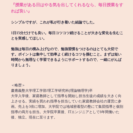
『授業がある日はやる気を出してくれるなら、毎日授業をす
れば良い』
シンプルですが、これが私が行き着いた結論でした。
1日15分だけでも良い。毎日コツコツ続けることが大きな変化を生むこ
とを実感してほしい。
勉強は毎日の積み上げなので、勉強習慣をつけるのはとても大切で
す。ポイントは集中して効率よく続けるコツを掴むこと。まずは短い
時間から無理なく学習できるようにサポートするので、一緒にがんば
りましょう。
＜略歴＞
慶應義塾大学理工学部/理工学研究科(理論物理学)卒
大学入学後、家庭教師として指導を開始し担当生徒の成績を大きく向
上させる。実績を買われ指導を担当していた家庭教師会社の運営に参
画。売上を3倍に増加。大学院では地域密着型の塾にて集団指導と個別
指導の両方を担当。大学院卒業後、ITエンジニアとして6年間働いた
後、独立。現在に至ります。