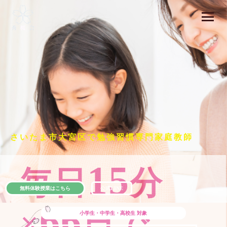
さいたま市大宮区で勉強習慣専門家庭教師
15
毎日
分
無料体験授業はこちら
公式LINE
66
×
日で
小学生・中学生・高校生
対象