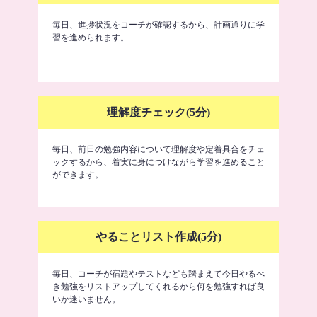
毎日、進捗状況をコーチが確認するから、計画通りに学
習を進められます。
理解度チェック(5分)
毎日、前日の勉強内容について理解度や定着具合をチェ
ックするから、着実に身につけながら学習を進めること
ができます。
やることリスト作成(5分)
毎日、コーチが宿題やテストなども踏まえて今日やるべ
き勉強をリストアップしてくれるから何を勉強すれば良
いか迷いません。