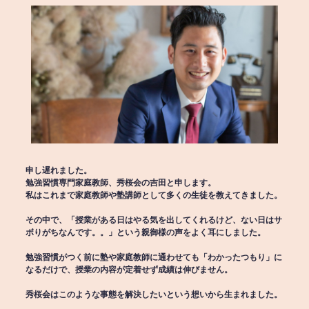
申し遅れました。
勉強習慣専門家庭教師、秀桜会の吉田と申します。
私はこれまで家庭教師や塾講師として多くの生徒を教えてきました。
その中で、「授業がある日はやる気を出してくれるけど、ない日はサ
ボりがちなんです。。」という親御様の声をよく耳にしました。
勉強習慣がつく前に塾や家庭教師に通わせても「わかったつもり」に
なるだけで、授業の内容が定着せず成績は伸びません。
秀桜会はこのような事態を解決したいという想いから生まれました。