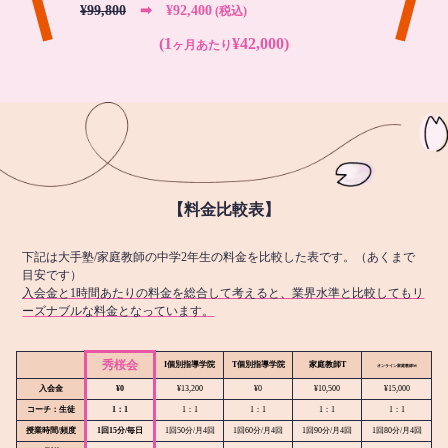
¥99,800
➡︎ ¥92,400
(税込)
(1
¥42,000)
ヶ月あたり
【料金比較表】
下記は大手塾/家庭教師の中学2年生の料金を比較した表です。（あくまで
目安です）
入会金と1時間あたりの料金を総合して考えると、業界水準と比較してもリ
ーズナブルな料金となっています。
秀桜会
I個別指導学院
T個別指導学院
家庭教師T
オンライン
家庭教師M
入会金
¥0
¥13,200
¥0
¥10,500
¥15,000
コーチ：生徒
1：1
1：1
1：1
1：1
1：1
授業時間/頻度
1回15分/毎日
1回50分/月4回
1回60分/月4回
1回90分/月4回
1回80分/月4回