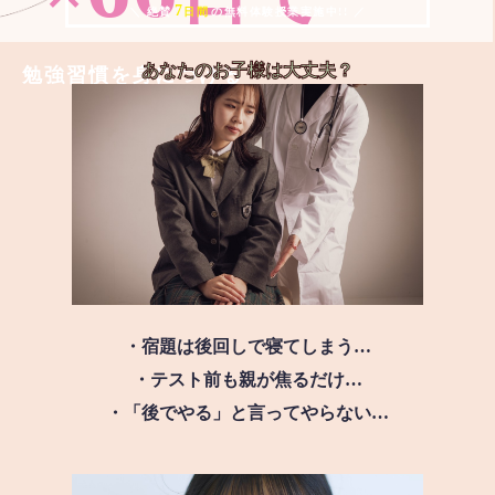
7
＼ 絶賛
日間
の無料体験授業実施中!! ／
あなたのお子様は
大丈夫？
勉強習慣を身につける
・宿題は後回しで寝てしまう…
・テスト前も親が焦るだけ…
・「後でやる」と言ってやらない…