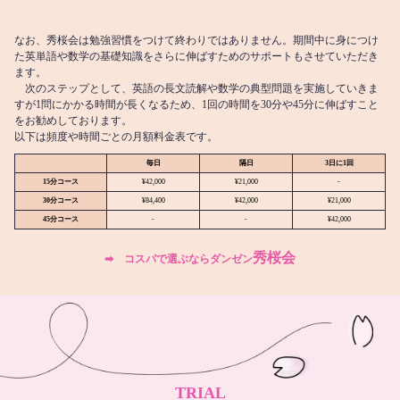
なお、秀桜会は勉強習慣をつけて終わりではありません。期間中に身につけ
た英単語や数学の基礎知識をさらに伸ばすためのサポートもさせていただき
ます。
次のステップとして、英語の長文読解や数学の典型問題を実施していきま
すが1問にかかる時間が長くなるため、1回の時間を30分や45分に伸ばすこと
をお勧めしております。
以下は頻度や時間ごとの月額料金表です。
毎日
隔日
3日に1回
15分コース
¥42,000
¥21,000
-
30分コース
¥84,400
¥42,000
¥21,000
45分コース
-
-
¥42,000
秀桜会
➡︎ コスパで選ぶならダンゼン
TRIAL