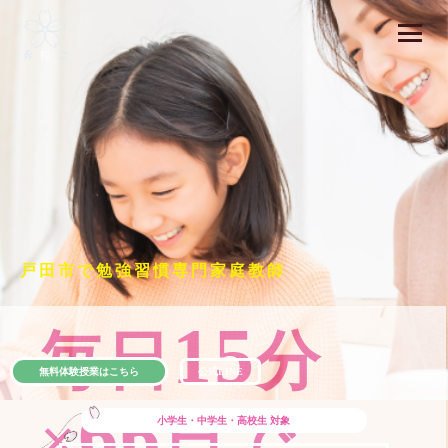
戸田市で勉強習慣専門家庭教師
15
毎日
分
無料体験授業はこちら
公式LINE
66
×
日で
小学生・中学生・高校生
対象