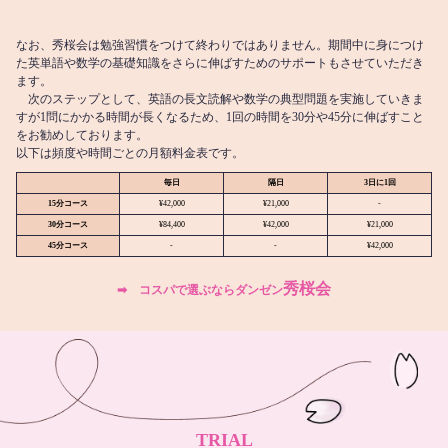
なお、秀桜会は勉強習慣をつけて終わりではありません。期間中に身につけ
た英単語や数学の基礎知識をさらに伸ばすためのサポートもさせていただき
ます。
次のステップとして、英語の長文読解や数学の典型問題を実施していきま
すが1問にかかる時間が長くなるため、1回の時間を30分や45分に伸ばすこと
をお勧めしております。
以下は頻度や時間ごとの月額料金表です。
毎日
隔日
3日に1回
15分コース
¥42,000
¥21,000
-
30分コース
¥84,400
¥42,000
¥21,000
45分コース
-
-
¥42,000
秀桜会
➡︎ コスパで選ぶならダンゼン
TRIAL