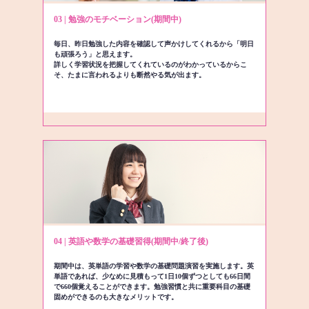
03 | 勉強のモチベーション(期間中)
毎日、昨日勉強した内容を確認して声かけしてくれるから「明日
も頑張ろう」と思えます。
詳しく学習状況を把握してくれているのがわかっているからこ
そ、たまに言われるよりも断然やる気が出ます。
04 | 英語や数学の基礎習得(期間中/終了後)
期間中は、英単語の学習や数学の基礎問題演習を実施します。英
単語であれば、少なめに見積もって1日10個ずつとしても66日間
で660個覚えることができます。勉強習慣と共に重要科目の基礎
固めができるのも大きなメリットです。