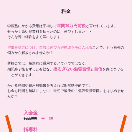
料金
年間30万円前後
学習塾にかかる費用は平均して
と言われています。
せっかく高い授業料を払ったのに、伸びずじまい・・・
そんな苦い経験をよく耳にします。
習慣を味方につけ、自然に伸びる好循環を手に入れる
ことで、もう勉強の
悩みから解放されませんか？
秀桜会では、短期的に通用するノウハウではなく、
揺るぎない勉強習慣
自信
期間終了後もずっと有効な、
と
を身につける
ことができます。
かかる時間や費用対効果を考えれば断然効率的です。
お金も時間も無駄にしない、最初で最後の「勉強習慣習得」をはじめませ
んか？
入会金
¥22,000
➡︎ ¥0
指導料