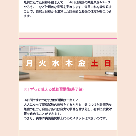
最初にたてた目標を踏まえて、「今日は英語の問題集を4ページ
やろう。」など計画的な学習を実施します。毎日これを繰り返す
ことで、自然と目標から逆算した計画的な勉強の仕方が身につき
ます。
08 | ずっと使える勉強習慣術(終了後)
66日間で身につけた勉強習慣は一生モノ。
大人になって資格試験の勉強をするときも、身につけた計画的な
勉強の仕方と自信があれば自力で学習を習慣化し、有利に試験対
策を進めることができます。
つまり、実際の実施期間以上にそのメリットは大きいのです。