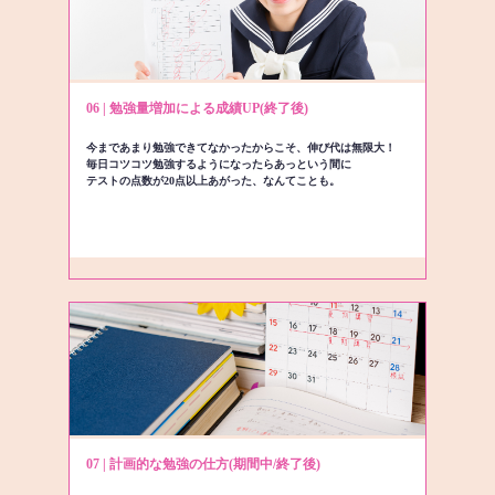
06 | 勉強量増加による成績UP(終了後)
今まであまり勉強できてなかったからこそ、伸び代は無限大！
毎日コツコツ勉強するようになったらあっという間に
テストの点数が20点以上あがった、なんてことも。
07 | 計画的な勉強の仕方(期間中/終了後)