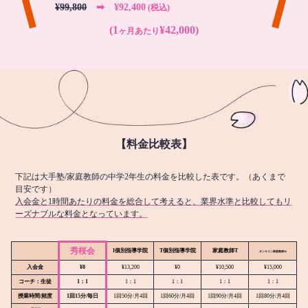
¥99,800
➡︎ ¥92,400
(税込)
(1
¥42,000)
ヶ月あたり
【料金比較表】
下記は大手塾/家庭教師の中学2年生の料金を比較した表です。（あくまで
目安です）
入会金と1時間あたりの料金を総合して考えると、業界水準と比較してもリ
ーズナブルな料金となっています。
秀桜会
I個別指導学院
T個別指導学院
家庭教師T
オンライン
家庭教師M
入会金
¥0
¥13,200
¥0
¥10,500
¥15,000
コーチ：生徒
1：1
1：1
1：1
1：1
1：1
授業時間/頻度
1回15分/毎日
1回50分/月4回
1回60分/月4回
1回90分/月4回
1回80分/月4回