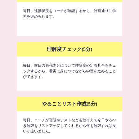
毎日、進捗状況をコーチが確認するから、計画通りに学
習を進められます。
理解度チェック(5分)
毎日、前日の勉強内容について理解度や定着具合をチェ
ックするから、着実に身につけながら学習を進めること
ができます。
やることリスト作成(5分)
毎日、コーチが宿題やテストなども踏まえて今日やるべ
き勉強をリストアップしてくれるから何を勉強すれば良
いか迷いません。