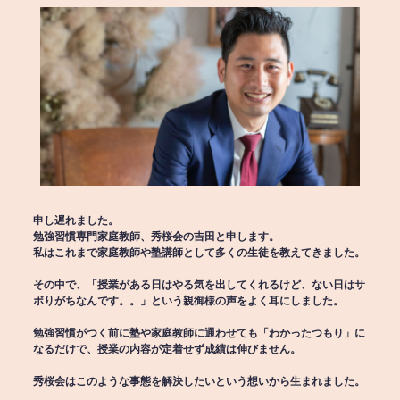
申し遅れました。
勉強習慣専門家庭教師、秀桜会の吉田と申します。
私はこれまで家庭教師や塾講師として多くの生徒を教えてきました。
その中で、「授業がある日はやる気を出してくれるけど、ない日はサ
ボりがちなんです。。」という親御様の声をよく耳にしました。
勉強習慣がつく前に塾や家庭教師に通わせても「わかったつもり」に
なるだけで、授業の内容が定着せず成績は伸びません。
秀桜会はこのような事態を解決したいという想いから生まれました。