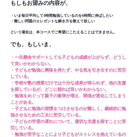
もしもお望みの内容が、
・いま毎日平均して4時間勉強しているのを6時間に伸ばしたい
・難しい問題のエレガントな解き方を教えて欲しい
という場合は、本コースでご希望にこたえることはできません。
でも、もしいま、
・一生懸命サポートしても子どもの成績が上がらず、どうし
て良いかわからない。
・子どもが勉強に興味を持たず、やる気を引き出すのに苦労
している。
・学校や塾の授業だけでは十分な成果が得られず、他の支援
を探しているが、どこに頼れば良いかわからない。
・勉強をめぐって親子の衝突が増え、関係が悪化してしまう
ことがある。
・子どもに勉強の習慣をつけさせるのが難しく、継続的に勉
強させるための工夫に苦労している。
・子どもの学習の遅れについて、適切な支援を探すことに苦
労している。
・勉強が苦手なことにより子どもがストレスを抱えているの