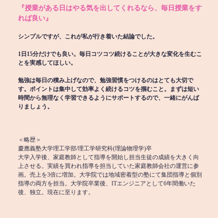
『授業がある日はやる気を出してくれるなら、毎日授業をす
れば良い』
シンプルですが、これが私が行き着いた結論でした。
1日15分だけでも良い。毎日コツコツ続けることが大きな変化を生むこ
とを実感してほしい。
勉強は毎日の積み上げなので、勉強習慣をつけるのはとても大切で
す。ポイントは集中して効率よく続けるコツを掴むこと。まずは短い
時間から無理なく学習できるようにサポートするので、一緒にがんば
りましょう。
＜略歴＞
慶應義塾大学理工学部/理工学研究科(理論物理学)卒
大学入学後、家庭教師として指導を開始し担当生徒の成績を大きく向
上させる。実績を買われ指導を担当していた家庭教師会社の運営に参
画。売上を3倍に増加。大学院では地域密着型の塾にて集団指導と個別
指導の両方を担当。大学院卒業後、ITエンジニアとして6年間働いた
後、独立。現在に至ります。