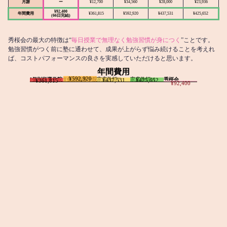
月謝
ー
¥12,700
¥34,560
¥28,000
¥23,936
¥92,400
年間費用
¥361,815
¥592,920
¥437,531
¥425,652
(66日完結)
秀桜会の最大の特徴は“
毎日授業で無理なく勉強習慣が身につく
”ことです。
勉強習慣がつく前に塾に通わせて、成果が上がらず悩み続けることを考えれ
ば、コストパフォーマンスの良さを実感していただけると思います。
年間費用
¥592,920
I個別指導学院
T個別指導学院
家庭教師T
家庭教師M
秀桜会
¥437,531
¥425,652
¥361,815
¥92,400