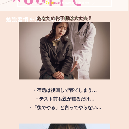
7
＼ 絶賛
日間
の無料体験授業実施中!! ／
あなたのお子様は
大丈夫？
勉強習慣を身につける
・宿題は後回しで寝てしまう…
・テスト前も親が焦るだけ…
・「後でやる」と言ってやらない…