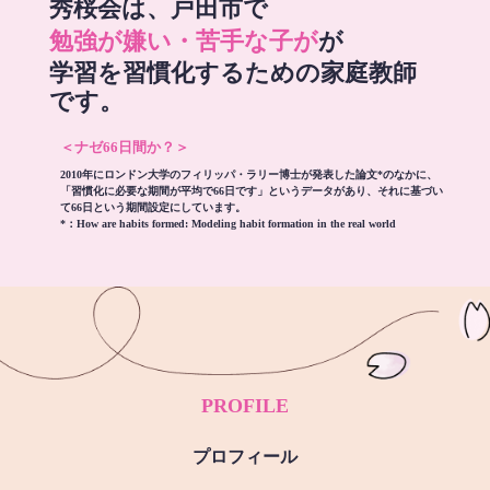
秀桜会は、戸田市で
勉強が嫌い・苦手な子が
が
学習を習慣化するための家庭教師
です。
＜ナゼ66日間か？＞
2010年にロンドン大学のフィリッパ・ラリー博士が発表した論文*のなかに、
「習慣化に必要な期間が平均で66日です」というデータがあり、それに基づい
て66日という期間設定にしています。
*：
How are habits formed: Modeling habit formation in the real world
PROFILE
プロフィール