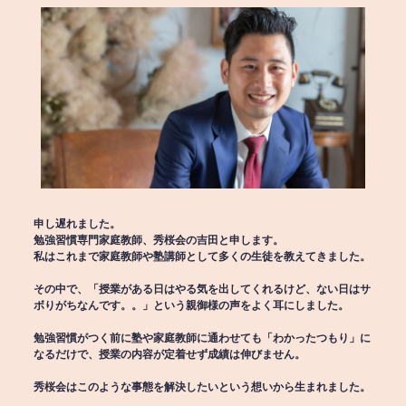
申し遅れました。
勉強習慣専門家庭教師、秀桜会の吉田と申します。
私はこれまで家庭教師や塾講師として多くの生徒を教えてきました。
その中で、「授業がある日はやる気を出してくれるけど、ない日はサ
ボりがちなんです。。」という親御様の声をよく耳にしました。
勉強習慣がつく前に塾や家庭教師に通わせても「わかったつもり」に
なるだけで、授業の内容が定着せず成績は伸びません。
秀桜会はこのような事態を解決したいという想いから生まれました。