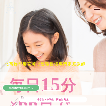
北葛飾郡鷲宮町で勉強習慣専門家庭教師
15
毎日
分
無料体験授業はこちら
公式LINE
66
×
日で
小学生・中学生・高校生
対象