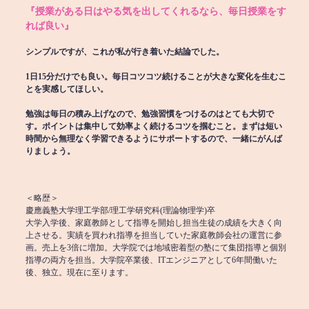
『授業がある日はやる気を出してくれるなら、毎日授業をす
れば良い』
シンプルですが、これが私が行き着いた結論でした。
1日15分だけでも良い。毎日コツコツ続けることが大きな変化を生むこ
とを実感してほしい。
勉強は毎日の積み上げなので、勉強習慣をつけるのはとても大切で
す。ポイントは集中して効率よく続けるコツを掴むこと。まずは短い
時間から無理なく学習できるようにサポートするので、一緒にがんば
りましょう。
＜略歴＞
慶應義塾大学理工学部/理工学研究科(理論物理学)卒
大学入学後、家庭教師として指導を開始し担当生徒の成績を大きく向
上させる。実績を買われ指導を担当していた家庭教師会社の運営に参
画。売上を3倍に増加。大学院では地域密着型の塾にて集団指導と個別
指導の両方を担当。大学院卒業後、ITエンジニアとして6年間働いた
後、独立。現在に至ります。