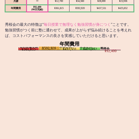
月謝
ー
¥12,700
¥34,560
¥28,000
¥23,936
¥92,400
年間費用
¥361,815
¥592,920
¥437,531
¥425,652
(66日完結)
秀桜会の最大の特徴は“
毎日授業で無理なく勉強習慣が身につく
”ことです。
勉強習慣がつく前に塾に通わせて、成果が上がらず悩み続けることを考えれ
ば、コストパフォーマンスの良さを実感していただけると思います。
年間費用
¥592,920
I個別指導学院
T個別指導学院
家庭教師T
家庭教師M
秀桜会
¥437,531
¥425,652
¥361,815
¥92,400