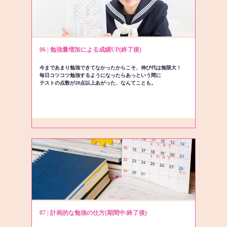
06 | 勉強量増加による成績UP(終了後)
今まであまり勉強できてなかったからこそ、伸び代は無限大！
毎日コツコツ勉強するようになったらあっという間に
テストの点数が20点以上あがった、なんてことも。
07 | 計画的な勉強の仕方(期間中/終了後)