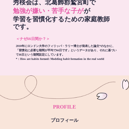
秀桜会は、北葛飾郡鷲宮町で
勉強が嫌い・苦手な子が
が
学習を習慣化するための家庭教師
です。
＜ナゼ66日間か？＞
2010年にロンドン大学のフィリッパ・ラリー博士が発表した論文*のなかに、
「習慣化に必要な期間が平均で66日です」というデータがあり、それに基づい
て66日という期間設定にしています。
*：
How are habits formed: Modeling habit formation in the real world
PROFILE
プロフィール