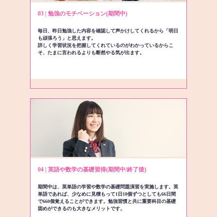
03 | 勉強のモチベーション(期間中)
毎日、昨日勉強した内容を確認して声かけしてくれるから「明日
も頑張ろう」と思えます。
詳しく学習状況を把握してくれているのがわかっているからこ
そ、たまに言われるよりも断然やる気が出ます。
04 | 英語や数学の基礎習得(期間中/終了後)
期間中は、英単語の学習や数学の基礎問題演習を実施します。英
単語であれば、少なめに見積もって1日10個ずつとしても66日間
で660個覚えることができます。勉強習慣と共に重要科目の基礎
固めができるのも大きなメリットです。