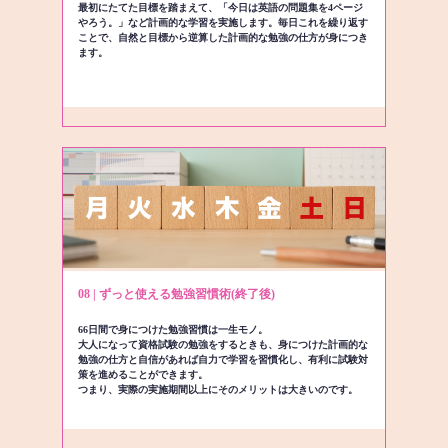
最初にたてた目標を踏まえて、「今日は英語の問題集を4ページ
やろう。」など計画的な学習を実施します。毎日これを繰り返す
ことで、自然と目標から逆算した計画的な勉強の仕方が身につき
ます。
08 | ずっと使える勉強習慣術(終了後)
66日間で身につけた勉強習慣は一生モノ。
大人になって資格試験の勉強をするときも、身につけた計画的な
勉強の仕方と自信があれば自力で学習を習慣化し、有利に試験対
策を進めることができます。
つまり、実際の実施期間以上にそのメリットは大きいのです。