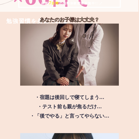
7
＼ 絶賛
日間
の無料体験授業実施中!! ／
あなたのお子様は
大丈夫？
勉強習慣を身につける
・宿題は後回しで寝てしまう…
・テスト前も親が焦るだけ…
・「後でやる」と言ってやらない…