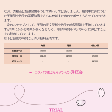
なお、秀桜会は勉強習慣をつけて終わりではありません。期間中に身につけ
た英単語や数学の基礎知識をさらに伸ばすためのサポートもさせていただき
ます。
次のステップとして、英語の長文読解や数学の典型問題を実施していきま
すが1問にかかる時間が長くなるため、1回の時間を30分や45分に伸ばすこと
をお勧めしております。
以下は頻度や時間ごとの月額料金表です。
毎日
隔日
3日に1回
15分コース
¥42,000
¥21,000
-
30分コース
¥84,400
¥42,000
¥21,000
45分コース
-
-
¥42,000
秀桜会
➡︎ コスパで選ぶならダンゼン
TRIAL