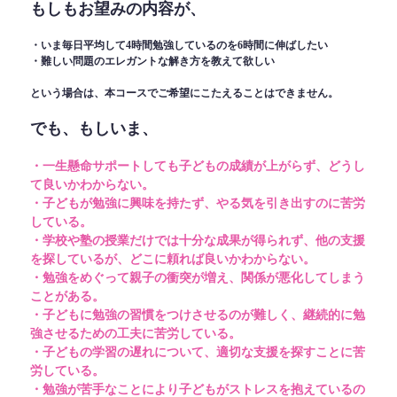
もしもお望みの内容が、
・いま毎日平均して4時間勉強しているのを6時間に伸ばしたい
・難しい問題のエレガントな解き方を教えて欲しい
という場合は、本コースでご希望にこたえることはできません。
でも、もしいま、
・一生懸命サポートしても子どもの成績が上がらず、どうし
て良いかわからない。
・子どもが勉強に興味を持たず、やる気を引き出すのに苦労
している。
・学校や塾の授業だけでは十分な成果が得られず、他の支援
を探しているが、どこに頼れば良いかわからない。
・勉強をめぐって親子の衝突が増え、関係が悪化してしまう
ことがある。
・子どもに勉強の習慣をつけさせるのが難しく、継続的に勉
強させるための工夫に苦労している。
・子どもの学習の遅れについて、適切な支援を探すことに苦
労している。
・勉強が苦手なことにより子どもがストレスを抱えているの