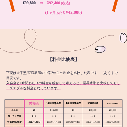
¥99,800
➡︎ ¥92,400
(税込)
(1
¥42,000)
ヶ月あたり
【料金比較表】
下記は大手塾/家庭教師の中学2年生の料金を比較した表です。（あくまで
目安です）
入会金と1時間あたりの料金を総合して考えると、業界水準と比較してもリ
ーズナブルな料金となっています。
秀桜会
I個別指導学院
T個別指導学院
家庭教師T
オンライン
家庭教師M
入会金
¥0
¥13,200
¥0
¥10,500
¥15,000
コーチ：生徒
1：1
1：1
1：1
1：1
1：1
授業時間/頻度
1回15分/毎日
1回50分/月4回
1回60分/月4回
1回90分/月4回
1回80分/月4回