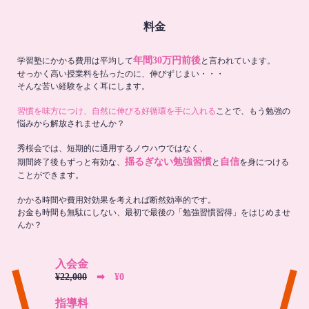
料金
年間30万円前後
学習塾にかかる費用は平均して
と言われています。
せっかく高い授業料を払ったのに、伸びずじまい・・・
そんな苦い経験をよく耳にします。
習慣を味方につけ、自然に伸びる好循環を手に入れる
ことで、もう勉強の
悩みから解放されませんか？
秀桜会では、短期的に通用するノウハウではなく、
揺るぎない勉強習慣
自信
期間終了後もずっと有効な、
と
を身につける
ことができます。
かかる時間や費用対効果を考えれば断然効率的です。
お金も時間も無駄にしない、最初で最後の「勉強習慣習得」をはじめませ
んか？
入会金
¥22,000
➡︎ ¥0
指導料