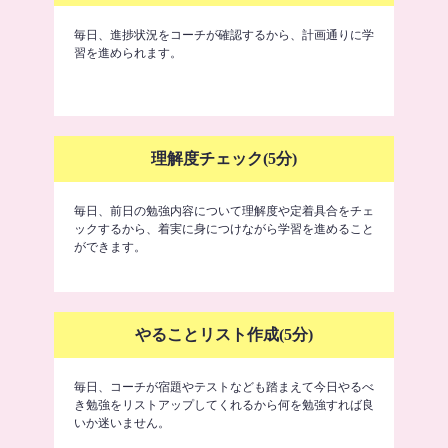
毎日、進捗状況をコーチが確認するから、計画通りに学
習を進められます。
理解度チェック(5分)
毎日、前日の勉強内容について理解度や定着具合をチェ
ックするから、着実に身につけながら学習を進めること
ができます。
やることリスト作成(5分)
毎日、コーチが宿題やテストなども踏まえて今日やるべ
き勉強をリストアップしてくれるから何を勉強すれば良
いか迷いません。