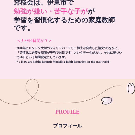
秀桜会は、伊東市で
勉強が嫌い・苦手な子が
が
学習を習慣化するための家庭教師
です。
＜ナゼ66日間か？＞
2010年にロンドン大学のフィリッパ・ラリー博士が発表した論文*のなかに、
「習慣化に必要な期間が平均で66日です」というデータがあり、それに基づい
て66日という期間設定にしています。
*：
How are habits formed: Modeling habit formation in the real world
PROFILE
プロフィール