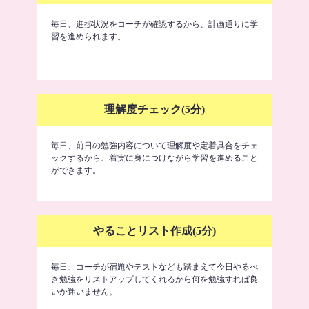
毎日、進捗状況をコーチが確認するから、計画通りに学
習を進められます。
理解度チェック(5分)
毎日、前日の勉強内容について理解度や定着具合をチェ
ックするから、着実に身につけながら学習を進めること
ができます。
やることリスト作成(5分)
毎日、コーチが宿題やテストなども踏まえて今日やるべ
き勉強をリストアップしてくれるから何を勉強すれば良
いか迷いません。