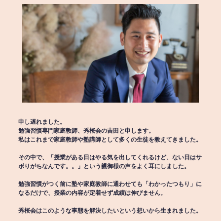
申し遅れました。
勉強習慣専門家庭教師、秀桜会の吉田と申します。
私はこれまで家庭教師や塾講師として多くの生徒を教えてきました。
その中で、「授業がある日はやる気を出してくれるけど、ない日はサ
ボりがちなんです。。」という親御様の声をよく耳にしました。
勉強習慣がつく前に塾や家庭教師に通わせても「わかったつもり」に
なるだけで、授業の内容が定着せず成績は伸びません。
秀桜会はこのような事態を解決したいという想いから生まれました。