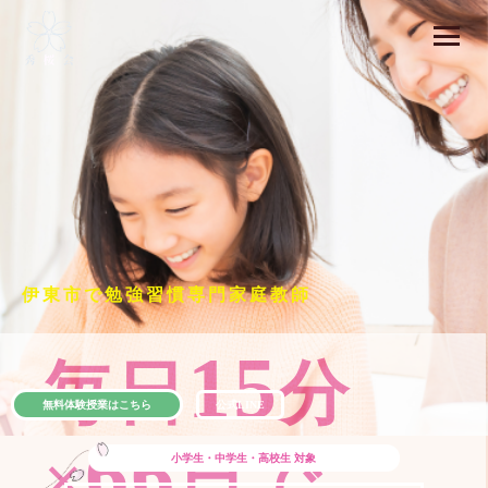
伊東市で勉強習慣専門家庭教師
15
毎日
分
無料体験授業はこちら
公式LINE
66
×
日で
小学生・中学生・高校生
対象