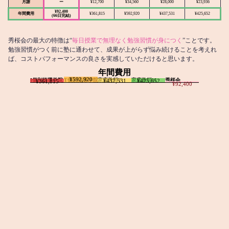
月謝
ー
¥12,700
¥34,560
¥28,000
¥23,936
¥92,400
年間費用
¥361,815
¥592,920
¥437,531
¥425,652
(66日完結)
秀桜会の最大の特徴は“
毎日授業で無理なく勉強習慣が身につく
”ことです。
勉強習慣がつく前に塾に通わせて、成果が上がらず悩み続けることを考えれ
ば、コストパフォーマンスの良さを実感していただけると思います。
年間費用
¥592,920
I個別指導学院
T個別指導学院
家庭教師T
家庭教師M
秀桜会
¥437,531
¥425,652
¥361,815
¥92,400