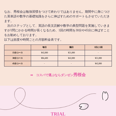
なお、秀桜会は勉強習慣をつけて終わりではありません。期間中に身につけ
た英単語や数学の基礎知識をさらに伸ばすためのサポートもさせていただき
ます。
次のステップとして、英語の長文読解や数学の典型問題を実施していきま
すが1問にかかる時間が長くなるため、1回の時間を30分や45分に伸ばすこと
をお勧めしております。
以下は頻度や時間ごとの月額料金表です。
毎日
隔日
3日に1回
15分コース
¥42,000
¥21,000
-
30分コース
¥84,400
¥42,000
¥21,000
45分コース
-
-
¥42,000
秀桜会
➡︎ コスパで選ぶならダンゼン
TRIAL