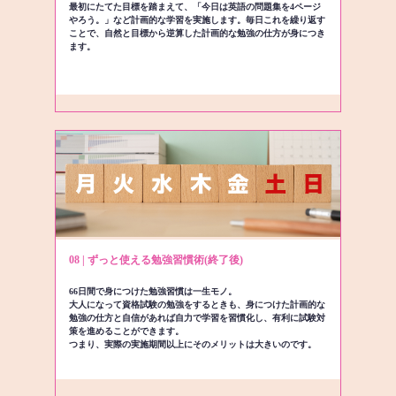
最初にたてた目標を踏まえて、「今日は英語の問題集を4ページ
やろう。」など計画的な学習を実施します。毎日これを繰り返す
ことで、自然と目標から逆算した計画的な勉強の仕方が身につき
ます。
08 | ずっと使える勉強習慣術(終了後)
66日間で身につけた勉強習慣は一生モノ。
大人になって資格試験の勉強をするときも、身につけた計画的な
勉強の仕方と自信があれば自力で学習を習慣化し、有利に試験対
策を進めることができます。
つまり、実際の実施期間以上にそのメリットは大きいのです。