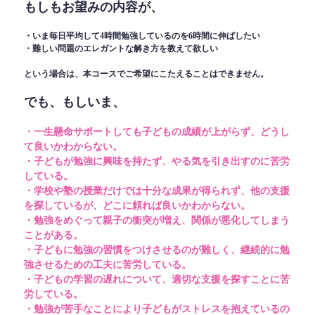
もしもお望みの内容が、
・いま毎日平均して4時間勉強しているのを6時間に伸ばしたい
・難しい問題のエレガントな解き方を教えて欲しい
という場合は、本コースでご希望にこたえることはできません。
でも、もしいま、
・一生懸命サポートしても子どもの成績が上がらず、どうし
て良いかわからない。
・子どもが勉強に興味を持たず、やる気を引き出すのに苦労
している。
・学校や塾の授業だけでは十分な成果が得られず、他の支援
を探しているが、どこに頼れば良いかわからない。
・勉強をめぐって親子の衝突が増え、関係が悪化してしまう
ことがある。
・子どもに勉強の習慣をつけさせるのが難しく、継続的に勉
強させるための工夫に苦労している。
・子どもの学習の遅れについて、適切な支援を探すことに苦
労している。
・勉強が苦手なことにより子どもがストレスを抱えているの