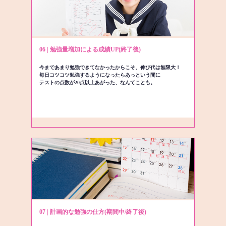
06 | 勉強量増加による成績UP(終了後)
今まであまり勉強できてなかったからこそ、伸び代は無限大！
毎日コツコツ勉強するようになったらあっという間に
テストの点数が20点以上あがった、なんてことも。
07 | 計画的な勉強の仕方(期間中/終了後)