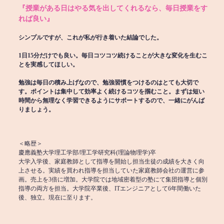
『授業がある日はやる気を出してくれるなら、毎日授業をす
れば良い』
シンプルですが、これが私が行き着いた結論でした。
1日15分だけでも良い。毎日コツコツ続けることが大きな変化を生むこ
とを実感してほしい。
勉強は毎日の積み上げなので、勉強習慣をつけるのはとても大切で
す。ポイントは集中して効率よく続けるコツを掴むこと。まずは短い
時間から無理なく学習できるようにサポートするので、一緒にがんば
りましょう。
＜略歴＞
慶應義塾大学理工学部/理工学研究科(理論物理学)卒
大学入学後、家庭教師として指導を開始し担当生徒の成績を大きく向
上させる。実績を買われ指導を担当していた家庭教師会社の運営に参
画。売上を3倍に増加。大学院では地域密着型の塾にて集団指導と個別
指導の両方を担当。大学院卒業後、ITエンジニアとして6年間働いた
後、独立。現在に至ります。