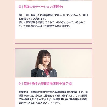
03 | 勉強のモチベーション(期間中)
毎日、昨日勉強した内容を確認して声かけしてくれるから「明日
も頑張ろう」と思えます。
詳しく学習状況を把握してくれているのがわかっているからこ
そ、たまに言われるよりも断然やる気が出ます。
04 | 英語や数学の基礎習得(期間中/終了後)
期間中は、英単語の学習や数学の基礎問題演習を実施します。英
単語であれば、少なめに見積もって1日10個ずつとしても66日間
で660個覚えることができます。勉強習慣と共に重要科目の基礎
固めができるのも大きなメリットです。