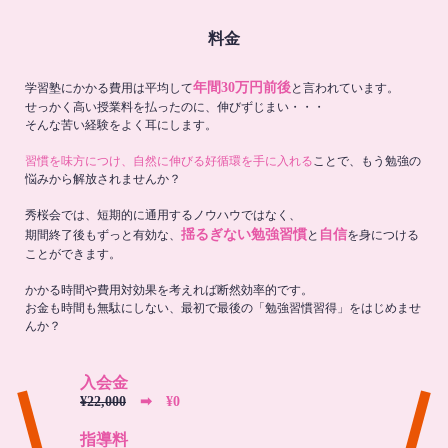
料金
年間30万円前後
学習塾にかかる費用は平均して
と言われています。
せっかく高い授業料を払ったのに、伸びずじまい・・・
そんな苦い経験をよく耳にします。
習慣を味方につけ、自然に伸びる好循環を手に入れる
ことで、もう勉強の
悩みから解放されませんか？
秀桜会では、短期的に通用するノウハウではなく、
揺るぎない勉強習慣
自信
期間終了後もずっと有効な、
と
を身につける
ことができます。
かかる時間や費用対効果を考えれば断然効率的です。
お金も時間も無駄にしない、最初で最後の「勉強習慣習得」をはじめませ
んか？
入会金
¥22,000
➡︎ ¥0
指導料