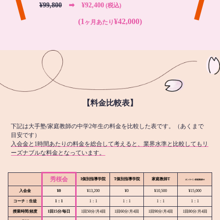
¥99,800
➡︎ ¥92,400
(税込)
(1
¥42,000)
ヶ月あたり
【料金比較表】
下記は大手塾/家庭教師の中学2年生の料金を比較した表です。（あくまで
目安です）
入会金と1時間あたりの料金を総合して考えると、業界水準と比較してもリ
ーズナブルな料金となっています。
秀桜会
I個別指導学院
T個別指導学院
家庭教師T
オンライン
家庭教師M
入会金
¥0
¥13,200
¥0
¥10,500
¥15,000
コーチ：生徒
1：1
1：1
1：1
1：1
1：1
授業時間/頻度
1回15分/毎日
1回50分/月4回
1回60分/月4回
1回90分/月4回
1回80分/月4回