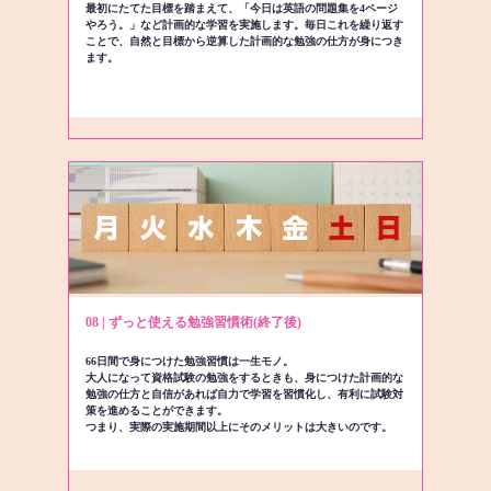
最初にたてた目標を踏まえて、「今日は英語の問題集を4ページ
やろう。」など計画的な学習を実施します。毎日これを繰り返す
ことで、自然と目標から逆算した計画的な勉強の仕方が身につき
ます。
08 | ずっと使える勉強習慣術(終了後)
66日間で身につけた勉強習慣は一生モノ。
大人になって資格試験の勉強をするときも、身につけた計画的な
勉強の仕方と自信があれば自力で学習を習慣化し、有利に試験対
策を進めることができます。
つまり、実際の実施期間以上にそのメリットは大きいのです。