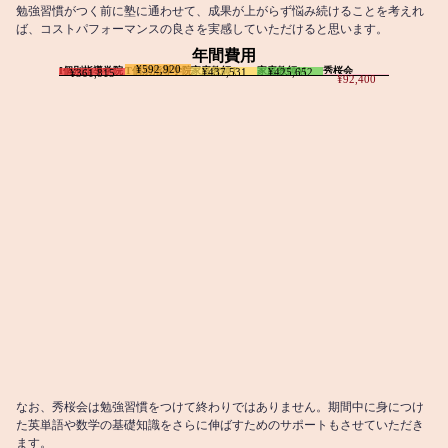
勉強習慣がつく前に塾に通わせて、成果が上がらず悩み続けることを考えれ
ば、コストパフォーマンスの良さを実感していただけると思います。
年間費用
¥592,920
I個別指導学院
T個別指導学院
家庭教師T
家庭教師M
秀桜会
¥437,531
¥425,652
¥361,815
¥92,400
なお、秀桜会は勉強習慣をつけて終わりではありません。期間中に身につけ
た英単語や数学の基礎知識をさらに伸ばすためのサポートもさせていただき
ます。