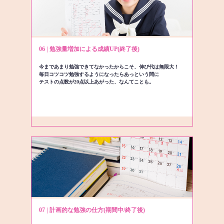
06 | 勉強量増加による成績UP(終了後)
今まであまり勉強できてなかったからこそ、伸び代は無限大！
毎日コツコツ勉強するようになったらあっという間に
テストの点数が20点以上あがった、なんてことも。
07 | 計画的な勉強の仕方(期間中/終了後)