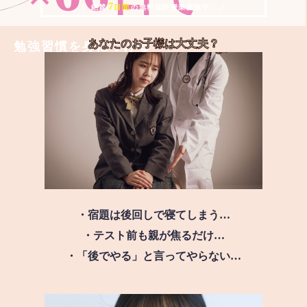
7
＼ 絶賛
日間
の無料体験授業実施中!! ／
あなたのお子様は
大丈夫？
勉強習慣を身につける
・宿題は後回しで寝てしまう…
・テスト前も親が焦るだけ…
・「後でやる」と言ってやらない…