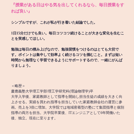
『授業がある日はやる気を出してくれるなら、毎日授業をす
れば良い』
シンプルですが、これが私が行き着いた結論でした。
1日15分だけでも良い。毎日コツコツ続けることが大きな変化を生むこ
とを実感してほしい。
勉強は毎日の積み上げなので、勉強習慣をつけるのはとても大切で
す。ポイントは集中して効率よく続けるコツを掴むこと。まずは短い
時間から無理なく学習できるようにサポートするので、一緒にがんば
りましょう。
＜略歴＞
慶應義塾大学理工学部/理工学研究科(理論物理学)卒
大学入学後、家庭教師として指導を開始し担当生徒の成績を大きく向
上させる。実績を買われ指導を担当していた家庭教師会社の運営に参
画。売上を3倍に増加。大学院では地域密着型の塾にて集団指導と個別
指導の両方を担当。大学院卒業後、ITエンジニアとして6年間働いた
後、独立。現在に至ります。