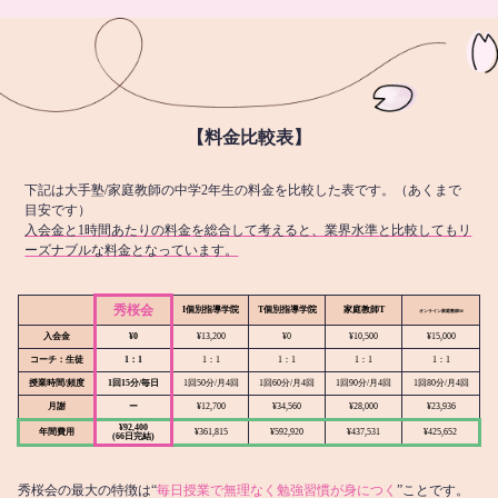
【料金比較表】
下記は大手塾/家庭教師の中学2年生の料金を比較した表です。（あくまで
目安です）
入会金と1時間あたりの料金を総合して考えると、業界水準と比較してもリ
ーズナブルな料金となっています。
秀桜会
I個別指導学院
T個別指導学院
家庭教師T
オンライン
家庭教師M
入会金
¥0
¥13,200
¥0
¥10,500
¥15,000
コーチ：生徒
1：1
1：1
1：1
1：1
1：1
授業時間/頻度
1回15分/毎日
1回50分/月4回
1回60分/月4回
1回90分/月4回
1回80分/月4回
月謝
ー
¥12,700
¥34,560
¥28,000
¥23,936
¥92,400
年間費用
¥361,815
¥592,920
¥437,531
¥425,652
(66日完結)
秀桜会の最大の特徴は“
毎日授業で無理なく勉強習慣が身につく
”ことです。