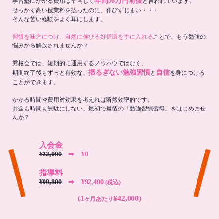
年間30万円前後
学習塾にかかる費用は平均して
と言われています。
せっかく高い授業料を払ったのに、伸びずじまい・・・
そんな苦い経験をよく耳にします。
習慣を味方につけ、自然に伸びる好循環を手に入れる
ことで、もう勉強の
悩みから解放されませんか？
秀桜会では、短期的に通用するノウハウではなく、
揺るぎない勉強習慣
自信
期間終了後もずっと有効な、
と
を身につける
ことができます。
かかる時間や費用対効果を考えれば断然効率的です。
お金も時間も無駄にしない、最初で最後の「勉強習慣習得」をはじめませ
んか？
入会金
¥22,000
➡︎ ¥0
指導料
¥99,800
➡︎ ¥92,400
(税込)
(1
¥42,000)
ヶ月あたり