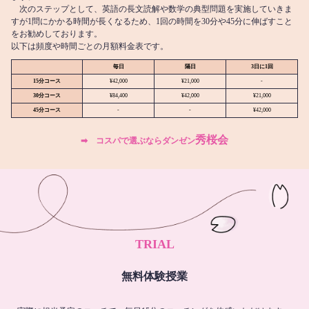
次のステップとして、英語の長文読解や数学の典型問題を実施していきま
すが1問にかかる時間が長くなるため、1回の時間を30分や45分に伸ばすこと
をお勧めしております。
以下は頻度や時間ごとの月額料金表です。
毎日
隔日
3日に1回
15分コース
¥42,000
¥21,000
-
30分コース
¥84,400
¥42,000
¥21,000
45分コース
-
-
¥42,000
秀桜会
➡︎ コスパで選ぶならダンゼン
TRIAL
無料体験授業