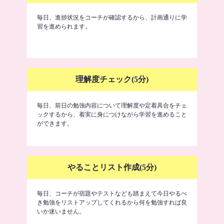
毎日、進捗状況をコーチが確認するから、計画通りに学
習を進められます。
理解度チェック(5分)
毎日、前日の勉強内容について理解度や定着具合をチェ
ックするから、着実に身につけながら学習を進めること
ができます。
やることリスト作成(5分)
毎日、コーチが宿題やテストなども踏まえて今日やるべ
き勉強をリストアップしてくれるから何を勉強すれば良
いか迷いません。