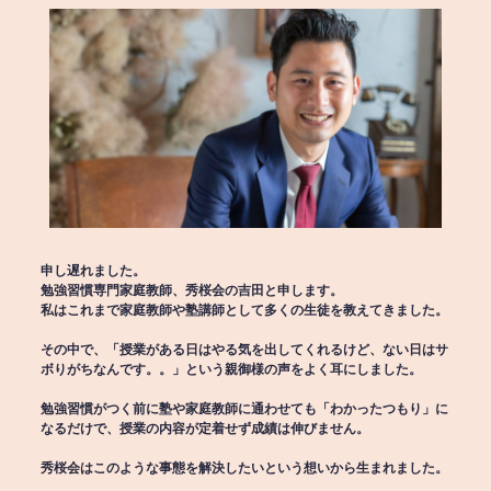
申し遅れました。
勉強習慣専門家庭教師、秀桜会の吉田と申します。
私はこれまで家庭教師や塾講師として多くの生徒を教えてきました。
その中で、「授業がある日はやる気を出してくれるけど、ない日はサ
ボりがちなんです。。」という親御様の声をよく耳にしました。
勉強習慣がつく前に塾や家庭教師に通わせても「わかったつもり」に
なるだけで、授業の内容が定着せず成績は伸びません。
秀桜会はこのような事態を解決したいという想いから生まれました。