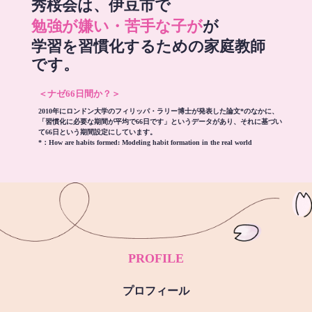
秀桜会は、伊豆市で
勉強が嫌い・苦手な子が
が
学習を習慣化するための家庭教師
です。
＜ナゼ66日間か？＞
2010年にロンドン大学のフィリッパ・ラリー博士が発表した論文*のなかに、
「習慣化に必要な期間が平均で66日です」というデータがあり、それに基づい
て66日という期間設定にしています。
*：
How are habits formed: Modeling habit formation in the real world
PROFILE
プロフィール