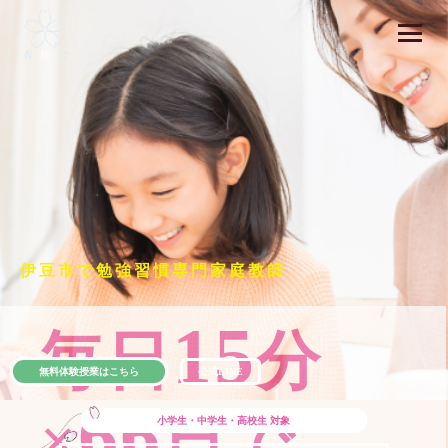
伊豆市で勉強習慣専門家庭教師
15
毎日
分
無料体験授業はこちら
公式LINE
66
×
日で
小学生・中学生・高校生
対象