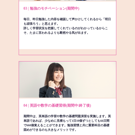
03 | 勉強のモチベーション(期間中)
毎日、昨日勉強した内容を確認して声かけしてくれるから「明日
も頑張ろう」と思えます。
詳しく学習状況を把握してくれているのがわかっているからこ
そ、たまに言われるよりも断然やる気が出ます。
04 | 英語や数学の基礎習得(期間中/終了後)
期間中は、英単語の学習や数学の基礎問題演習を実施します。英
単語であれば、少なめに見積もって1日10個ずつとしても66日間
で660個覚えることができます。勉強習慣と共に重要科目の基礎
固めができるのも大きなメリットです。