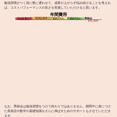
勉強習慣がつく前に塾に通わせて、成果が上がらず悩み続けることを考えれ
ば、コストパフォーマンスの良さを実感していただけると思います。
年間費用
¥592,920
I個別指導学院
T個別指導学院
家庭教師T
家庭教師M
秀桜会
¥437,531
¥425,652
¥361,815
¥92,400
なお、秀桜会は勉強習慣をつけて終わりではありません。期間中に身につけ
た英単語や数学の基礎知識をさらに伸ばすためのサポートもさせていただき
ます。