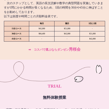
次のステップとして、英語の長文読解や数学の典型問題を実施していきま
すが1問にかかる時間が長くなるため、1回の時間を30分や45分に伸ばすこと
をお勧めしております。
以下は頻度や時間ごとの月額料金表です。
毎日
隔日
3日に1回
15分コース
¥42,000
¥21,000
-
30分コース
¥84,400
¥42,000
¥21,000
45分コース
-
-
¥42,000
秀桜会
➡︎ コスパで選ぶならダンゼン
TRIAL
無料体験授業