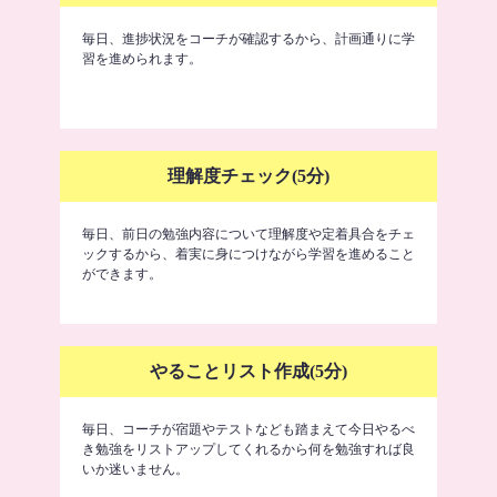
毎日、進捗状況をコーチが確認するから、計画通りに学
習を進められます。
理解度チェック(5分)
毎日、前日の勉強内容について理解度や定着具合をチェ
ックするから、着実に身につけながら学習を進めること
ができます。
やることリスト作成(5分)
毎日、コーチが宿題やテストなども踏まえて今日やるべ
き勉強をリストアップしてくれるから何を勉強すれば良
いか迷いません。