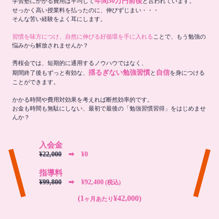
年間30万円前後
学習塾にかかる費用は平均して
と言われています。
せっかく高い授業料を払ったのに、伸びずじまい・・・
そんな苦い経験をよく耳にします。
習慣を味方につけ、自然に伸びる好循環を手に入れる
ことで、もう勉強の
悩みから解放されませんか？
秀桜会では、短期的に通用するノウハウではなく、
揺るぎない勉強習慣
自信
期間終了後もずっと有効な、
と
を身につける
ことができます。
かかる時間や費用対効果を考えれば断然効率的です。
お金も時間も無駄にしない、最初で最後の「勉強習慣習得」をはじめませ
んか？
入会金
¥22,000
➡︎ ¥0
指導料
¥99,800
➡︎ ¥92,400
(税込)
(1
¥42,000)
ヶ月あたり