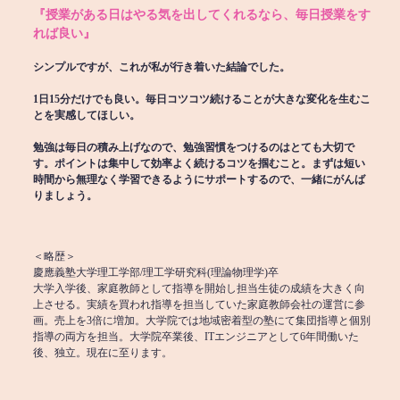
『授業がある日はやる気を出してくれるなら、毎日授業をす
れば良い』
シンプルですが、これが私が行き着いた結論でした。
1日15分だけでも良い。毎日コツコツ続けることが大きな変化を生むこ
とを実感してほしい。
勉強は毎日の積み上げなので、勉強習慣をつけるのはとても大切で
す。ポイントは集中して効率よく続けるコツを掴むこと。まずは短い
時間から無理なく学習できるようにサポートするので、一緒にがんば
りましょう。
＜略歴＞
慶應義塾大学理工学部/理工学研究科(理論物理学)卒
大学入学後、家庭教師として指導を開始し担当生徒の成績を大きく向
上させる。実績を買われ指導を担当していた家庭教師会社の運営に参
画。売上を3倍に増加。大学院では地域密着型の塾にて集団指導と個別
指導の両方を担当。大学院卒業後、ITエンジニアとして6年間働いた
後、独立。現在に至ります。