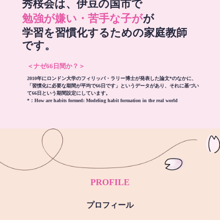
秀桜会は、伊豆の国市で
勉強が嫌い・苦手な子が
が
学習を習慣化するための家庭教師
です。
＜ナゼ66日間か？＞
2010年にロンドン大学のフィリッパ・ラリー博士が発表した論文*のなかに、
「習慣化に必要な期間が平均で66日です」というデータがあり、それに基づい
て66日という期間設定にしています。
*：
How are habits formed: Modeling habit formation in the real world
PROFILE
プロフィール