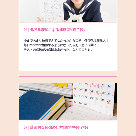
06 | 勉強量増加による成績UP(終了後)
今まであまり勉強できてなかったからこそ、伸び代は無限大！
毎日コツコツ勉強するようになったらあっという間に
テストの点数が20点以上あがった、なんてことも。
07 | 計画的な勉強の仕方(期間中/終了後)