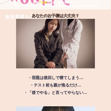
7
＼ 絶賛
日間
の無料体験授業実施中!! ／
あなたのお子様は
大丈夫？
勉強習慣を身につける
・宿題は後回しで寝てしまう…
・テスト前も親が焦るだけ…
・「後でやる」と言ってやらない…