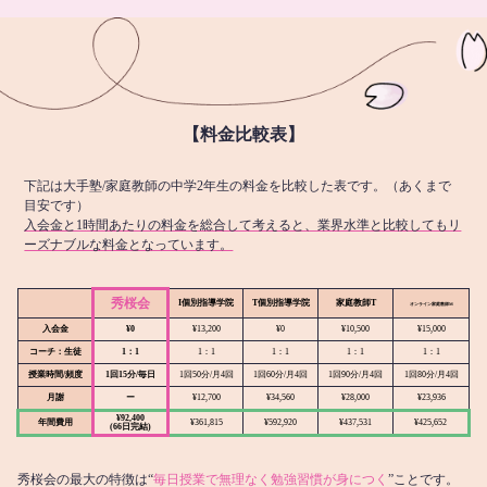
【料金比較表】
下記は大手塾/家庭教師の中学2年生の料金を比較した表です。（あくまで
目安です）
入会金と1時間あたりの料金を総合して考えると、業界水準と比較してもリ
ーズナブルな料金となっています。
秀桜会
I個別指導学院
T個別指導学院
家庭教師T
オンライン
家庭教師M
入会金
¥0
¥13,200
¥0
¥10,500
¥15,000
コーチ：生徒
1：1
1：1
1：1
1：1
1：1
授業時間/頻度
1回15分/毎日
1回50分/月4回
1回60分/月4回
1回90分/月4回
1回80分/月4回
月謝
ー
¥12,700
¥34,560
¥28,000
¥23,936
¥92,400
年間費用
¥361,815
¥592,920
¥437,531
¥425,652
(66日完結)
秀桜会の最大の特徴は“
毎日授業で無理なく勉強習慣が身につく
”ことです。