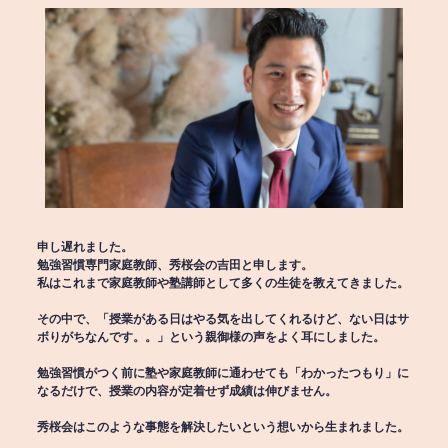
申し遅れました。
勉強習慣専門家庭教師、秀桜会の吉田と申します。
私はこれまで家庭教師や塾講師として多くの生徒を教えてきました。
その中で、「授業がある日はやる気を出してくれるけど、ない日はサ
ボりがちなんです。。」という親御様の声をよく耳にしました。
勉強習慣がつく前に塾や家庭教師に通わせても「わかったつもり」に
なるだけで、授業の内容が定着せず成績は伸びません。
秀桜会はこのような事態を解決したいという想いから生まれました。