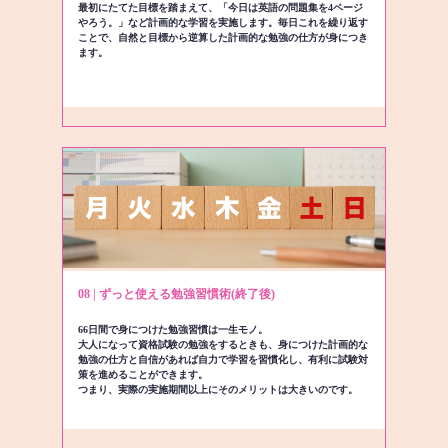
最初にたてた目標を踏まえて、「今日は英語の問題集を4ページ
やろう。」など計画的な学習を実施します。毎日これを繰り返す
ことで、自然と目標から逆算した計画的な勉強の仕方が身につき
ます。
08 | ずっと使える勉強習慣術(終了後)
66日間で身につけた勉強習慣は一生モノ。
大人になって資格試験の勉強をするときも、身につけた計画的な
勉強の仕方と自信があれば自力で学習を習慣化し、有利に試験対
策を進めることができます。
つまり、実際の実施期間以上にそのメリットは大きいのです。