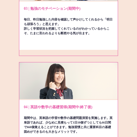
03 | 勉強のモチベーション(期間中)
毎日、昨日勉強した内容を確認して声かけしてくれるから「明日
も頑張ろう」と思えます。
詳しく学習状況を把握してくれているのがわかっているからこ
そ、たまに言われるよりも断然やる気が出ます。
04 | 英語や数学の基礎習得(期間中/終了後)
期間中は、英単語の学習や数学の基礎問題演習を実施します。英
単語であれば、少なめに見積もって1日10個ずつとしても66日間
で660個覚えることができます。勉強習慣と共に重要科目の基礎
固めができるのも大きなメリットです。