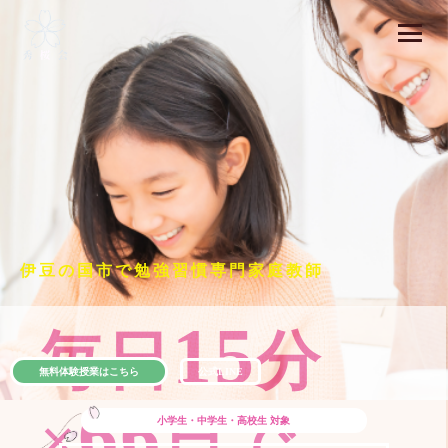
伊豆の国市で勉強習慣専門家庭教師
15
毎日
分
無料体験授業はこちら
公式LINE
66
×
日で
小学生・中学生・高校生
対象