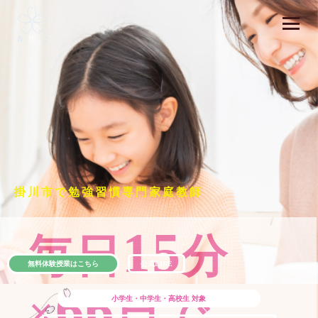
掛川市で勉強習慣専門家庭教師
15
毎日
分
無料体験授業はこちら
公式LINE
66
×
日で
小学生・中学生・高校生
対象