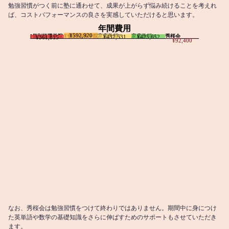
勉強習慣がつく前に塾に通わせて、成果が上がらず悩み続けることを考えれ
ば、コストパフォーマンスの良さを実感していただけると思います。
年間費用
¥592,920
I個別指導学院
T個別指導学院
家庭教師T
家庭教師M
秀桜会
¥437,531
¥425,652
¥361,815
¥92,400
なお、秀桜会は勉強習慣をつけて終わりではありません。期間中に身につけ
た英単語や数学の基礎知識をさらに伸ばすためのサポートもさせていただき
ます。