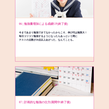
06 | 勉強量増加による成績UP(終了後)
今まであまり勉強できてなかったからこそ、伸び代は無限大！
毎日コツコツ勉強するようになったらあっという間に
テストの点数が20点以上あがった、なんてことも。
07 | 計画的な勉強の仕方(期間中/終了後)