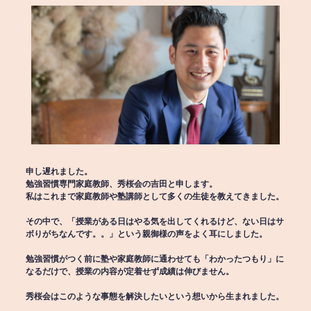
申し遅れました。
勉強習慣専門家庭教師、秀桜会の吉田と申します。
私はこれまで家庭教師や塾講師として多くの生徒を教えてきました。
その中で、「授業がある日はやる気を出してくれるけど、ない日はサ
ボりがちなんです。。」という親御様の声をよく耳にしました。
勉強習慣がつく前に塾や家庭教師に通わせても「わかったつもり」に
なるだけで、授業の内容が定着せず成績は伸びません。
秀桜会はこのような事態を解決したいという想いから生まれました。