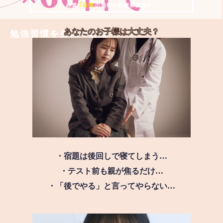
7
＼ 絶賛
日間
の無料体験授業実施中!! ／
あなたのお子様は
大丈夫？
勉強習慣を身につける
・宿題は後回しで寝てしまう…
・テスト前も親が焦るだけ…
・「後でやる」と言ってやらない…