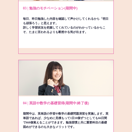
03 | 勉強のモチベーション(期間中)
毎日、昨日勉強した内容を確認して声かけしてくれるから「明日
も頑張ろう」と思えます。
詳しく学習状況を把握してくれているのがわかっているからこ
そ、たまに言われるよりも断然やる気が出ます。
04 | 英語や数学の基礎習得(期間中/終了後)
期間中は、英単語の学習や数学の基礎問題演習を実施します。英
単語であれば、少なめに見積もって1日10個ずつとしても66日間
で660個覚えることができます。勉強習慣と共に重要科目の基礎
固めができるのも大きなメリットです。