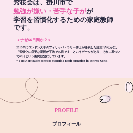
秀桜会は、掛川市で
勉強が嫌い・苦手な子が
が
学習を習慣化するための家庭教師
です。
＜ナゼ66日間か？＞
2010年にロンドン大学のフィリッパ・ラリー博士が発表した論文*のなかに、
「習慣化に必要な期間が平均で66日です」というデータがあり、それに基づい
て66日という期間設定にしています。
*：
How are habits formed: Modeling habit formation in the real world
PROFILE
プロフィール