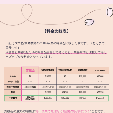
【料金比較表】
下記は大手塾/家庭教師の中学2年生の料金を比較した表です。（あくまで
目安です）
入会金と1時間あたりの料金を総合して考えると、業界水準と比較してもリ
ーズナブルな料金となっています。
秀桜会
I個別指導学院
T個別指導学院
家庭教師T
オンライン
家庭教師M
入会金
¥0
¥13,200
¥0
¥10,500
¥15,000
コーチ：生徒
1：1
1：1
1：1
1：1
1：1
授業時間/頻度
1回15分/毎日
1回50分/月4回
1回60分/月4回
1回90分/月4回
1回80分/月4回
月謝
ー
¥12,700
¥34,560
¥28,000
¥23,936
¥92,400
年間費用
¥361,815
¥592,920
¥437,531
¥425,652
(66日完結)
秀桜会の最大の特徴は“
毎日授業で無理なく勉強習慣が身につく
”ことです。