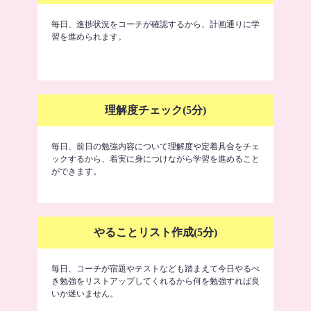
毎日、進捗状況をコーチが確認するから、計画通りに学
習を進められます。
理解度チェック(5分)
毎日、前日の勉強内容について理解度や定着具合をチェ
ックするから、着実に身につけながら学習を進めること
ができます。
やることリスト作成(5分)
毎日、コーチが宿題やテストなども踏まえて今日やるべ
き勉強をリストアップしてくれるから何を勉強すれば良
いか迷いません。