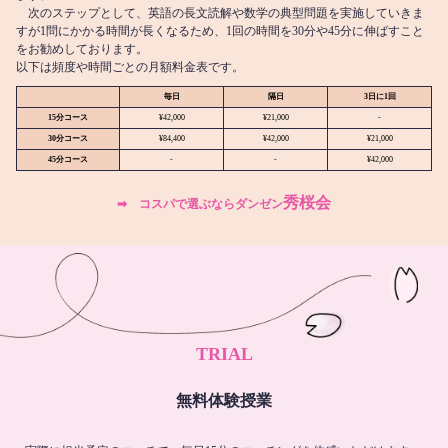
次のステップとして、英語の長文読解や数学の典型問題を実施していきま
すが1問にかかる時間が長くなるため、1回の時間を30分や45分に伸ばすこと
をお勧めしております。
以下は頻度や時間ごとの月額料金表です。
毎日
隔日
3日に1回
15分コース
¥42,000
¥21,000
-
30分コース
¥84,400
¥42,000
¥21,000
45分コース
-
-
¥42,000
秀桜会
➡︎ コスパで選ぶならダンゼン
TRIAL
無料体験授業