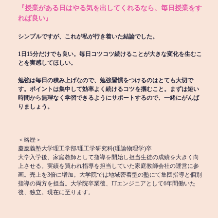
『授業がある日はやる気を出してくれるなら、毎日授業をす
れば良い』
シンプルですが、これが私が行き着いた結論でした。
1日15分だけでも良い。毎日コツコツ続けることが大きな変化を生むこ
とを実感してほしい。
勉強は毎日の積み上げなので、勉強習慣をつけるのはとても大切で
す。ポイントは集中して効率よく続けるコツを掴むこと。まずは短い
時間から無理なく学習できるようにサポートするので、一緒にがんば
りましょう。
＜略歴＞
慶應義塾大学理工学部/理工学研究科(理論物理学)卒
大学入学後、家庭教師として指導を開始し担当生徒の成績を大きく向
上させる。実績を買われ指導を担当していた家庭教師会社の運営に参
画。売上を3倍に増加。大学院では地域密着型の塾にて集団指導と個別
指導の両方を担当。大学院卒業後、ITエンジニアとして6年間働いた
後、独立。現在に至ります。