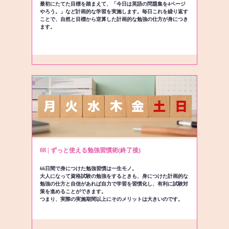
最初にたてた目標を踏まえて、「今日は英語の問題集を4ページ
やろう。」など計画的な学習を実施します。毎日これを繰り返す
ことで、自然と目標から逆算した計画的な勉強の仕方が身につき
ます。
08 | ずっと使える勉強習慣術(終了後)
66日間で身につけた勉強習慣は一生モノ。
大人になって資格試験の勉強をするときも、身につけた計画的な
勉強の仕方と自信があれば自力で学習を習慣化し、有利に試験対
策を進めることができます。
つまり、実際の実施期間以上にそのメリットは大きいのです。