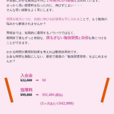
年間30万円前後
学習塾にかかる費用は平均して
と言われています。
せっかく高い授業料を払ったのに、伸びずじまい・・・
そんな苦い経験をよく耳にします。
習慣を味方につけ、自然に伸びる好循環を手に入れる
ことで、もう勉強の
悩みから解放されませんか？
秀桜会では、短期的に通用するノウハウではなく、
揺るぎない勉強習慣
自信
期間終了後もずっと有効な、
と
を身につける
ことができます。
かかる時間や費用対効果を考えれば断然効率的です。
お金も時間も無駄にしない、最初で最後の「勉強習慣習得」をはじめませ
んか？
入会金
¥22,000
➡︎ ¥0
指導料
¥99,800
➡︎ ¥92,400
(税込)
(1
¥42,000)
ヶ月あたり