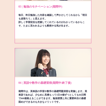
03 | 勉強のモチベーション(期間中)
毎日、昨日勉強した内容を確認して声かけしてくれるから「明日
も頑張ろう」と思えます。
詳しく学習状況を把握してくれているのがわかっているからこ
そ、たまに言われるよりも断然やる気が出ます。
04 | 英語や数学の基礎習得(期間中/終了後)
期間中は、英単語の学習や数学の基礎問題演習を実施します。英
単語であれば、少なめに見積もって1日10個ずつとしても66日間
で660個覚えることができます。勉強習慣と共に重要科目の基礎
固めができるのも大きなメリットです。