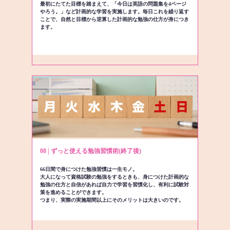
最初にたてた目標を踏まえて、「今日は英語の問題集を4ページ
やろう。」など計画的な学習を実施します。毎日これを繰り返す
ことで、自然と目標から逆算した計画的な勉強の仕方が身につき
ます。
08 | ずっと使える勉強習慣術(終了後)
66日間で身につけた勉強習慣は一生モノ。
大人になって資格試験の勉強をするときも、身につけた計画的な
勉強の仕方と自信があれば自力で学習を習慣化し、有利に試験対
策を進めることができます。
つまり、実際の実施期間以上にそのメリットは大きいのです。