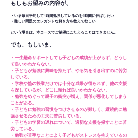
もしもお望みの内容が、
・いま毎日平均して4時間勉強しているのを6時間に伸ばしたい
・難しい問題のエレガントな解き方を教えて欲しい
という場合は、本コースでご希望にこたえることはできません。
でも、もしいま、
・一生懸命サポートしても子どもの成績が上がらず、どうし
て良いかわからない。
・子どもが勉強に興味を持たず、やる気を引き出すのに苦労
している。
・学校や塾の授業だけでは十分な成果が得られず、他の支援
を探しているが、どこに頼れば良いかわからない。
・勉強をめぐって親子の衝突が増え、関係が悪化してしまう
ことがある。
・子どもに勉強の習慣をつけさせるのが難しく、継続的に勉
強させるための工夫に苦労している。
・子どもの学習の遅れについて、適切な支援を探すことに苦
労している。
・勉強が苦手なことにより子どもがストレスを抱えているの