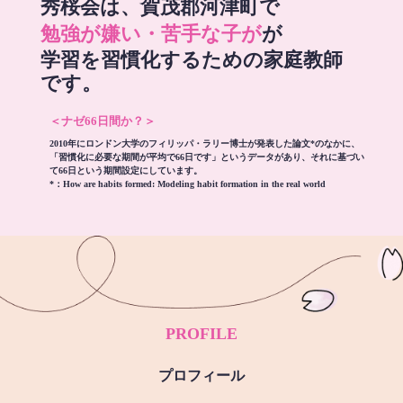
秀桜会は、賀茂郡河津町で
勉強が嫌い・苦手な子が
が
学習を習慣化するための家庭教師
です。
＜ナゼ66日間か？＞
2010年にロンドン大学のフィリッパ・ラリー博士が発表した論文*のなかに、
「習慣化に必要な期間が平均で66日です」というデータがあり、それに基づい
て66日という期間設定にしています。
*：
How are habits formed: Modeling habit formation in the real world
PROFILE
プロフィール