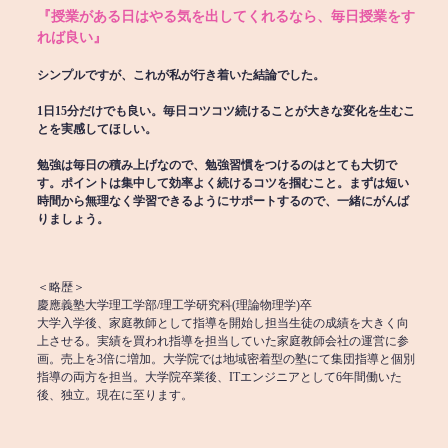
『授業がある日はやる気を出してくれるなら、毎日授業をす
れば良い』
シンプルですが、これが私が行き着いた結論でした。
1日15分だけでも良い。毎日コツコツ続けることが大きな変化を生むこ
とを実感してほしい。
勉強は毎日の積み上げなので、勉強習慣をつけるのはとても大切で
す。ポイントは集中して効率よく続けるコツを掴むこと。まずは短い
時間から無理なく学習できるようにサポートするので、一緒にがんば
りましょう。
＜略歴＞
慶應義塾大学理工学部/理工学研究科(理論物理学)卒
大学入学後、家庭教師として指導を開始し担当生徒の成績を大きく向
上させる。実績を買われ指導を担当していた家庭教師会社の運営に参
画。売上を3倍に増加。大学院では地域密着型の塾にて集団指導と個別
指導の両方を担当。大学院卒業後、ITエンジニアとして6年間働いた
後、独立。現在に至ります。