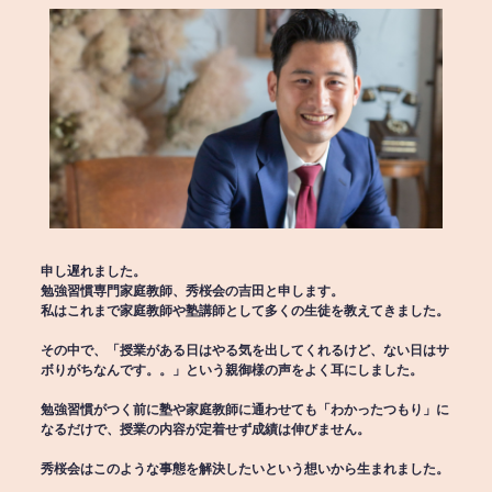
申し遅れました。
勉強習慣専門家庭教師、秀桜会の吉田と申します。
私はこれまで家庭教師や塾講師として多くの生徒を教えてきました。
その中で、「授業がある日はやる気を出してくれるけど、ない日はサ
ボりがちなんです。。」という親御様の声をよく耳にしました。
勉強習慣がつく前に塾や家庭教師に通わせても「わかったつもり」に
なるだけで、授業の内容が定着せず成績は伸びません。
秀桜会はこのような事態を解決したいという想いから生まれました。