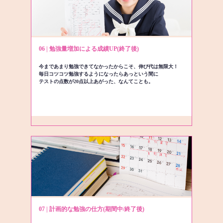
06 | 勉強量増加による成績UP(終了後)
今まであまり勉強できてなかったからこそ、伸び代は無限大！
毎日コツコツ勉強するようになったらあっという間に
テストの点数が20点以上あがった、なんてことも。
07 | 計画的な勉強の仕方(期間中/終了後)