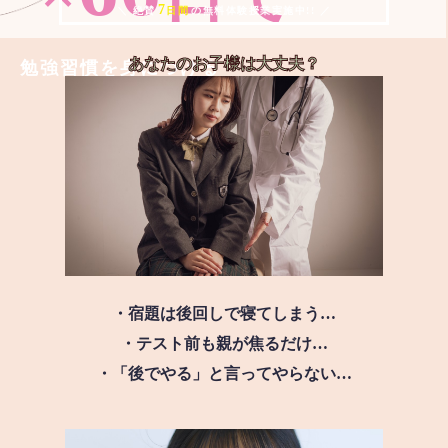
7
＼ 絶賛
日間
の無料体験授業実施中!! ／
あなたのお子様は
大丈夫？
勉強習慣を身につける
・宿題は後回しで寝てしまう…
・テスト前も親が焦るだけ…
・「後でやる」と言ってやらない…