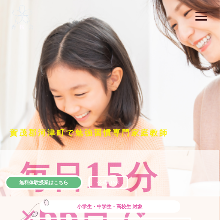
賀茂郡河津町で勉強習慣専門家庭教師
15
毎日
分
無料体験授業はこちら
公式LINE
66
×
日で
小学生・中学生・高校生
対象