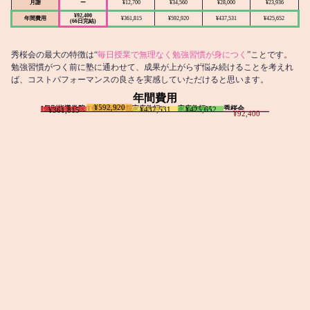
月謝
ー
¥12,700
¥34,560
¥28,000
¥23,936
¥92,400
年間費用
¥361,815
¥592,920
¥437,531
¥425,652
(66日完結)
秀桜会の最大の特徴は“
毎日授業で無理なく勉強習慣が身につく
”ことです。
勉強習慣がつく前に塾に通わせて、成果が上がらず悩み続けることを考えれ
ば、コストパフォーマンスの良さを実感していただけると思います。
年間費用
¥592,920
I個別指導学院
T個別指導学院
家庭教師T
家庭教師M
秀桜会
¥437,531
¥425,652
¥361,815
¥92,400