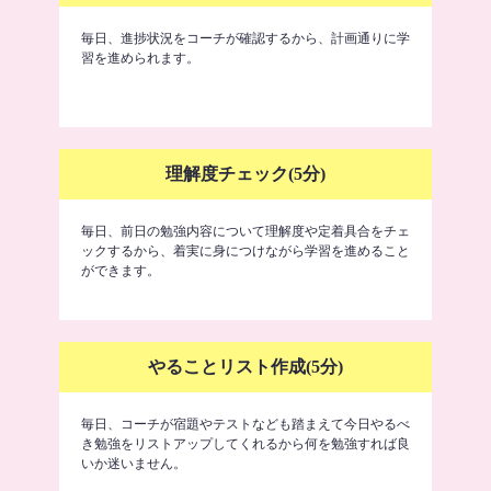
毎日、進捗状況をコーチが確認するから、計画通りに学
習を進められます。
理解度チェック(5分)
毎日、前日の勉強内容について理解度や定着具合をチェ
ックするから、着実に身につけながら学習を進めること
ができます。
やることリスト作成(5分)
毎日、コーチが宿題やテストなども踏まえて今日やるべ
き勉強をリストアップしてくれるから何を勉強すれば良
いか迷いません。