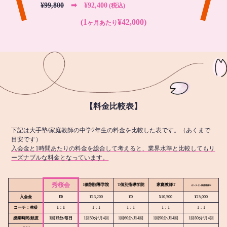
¥99,800
➡︎ ¥92,400
(税込)
(1
¥42,000)
ヶ月あたり
【料金比較表】
下記は大手塾/家庭教師の中学2年生の料金を比較した表です。（あくまで
目安です）
入会金と1時間あたりの料金を総合して考えると、業界水準と比較してもリ
ーズナブルな料金となっています。
秀桜会
I個別指導学院
T個別指導学院
家庭教師T
オンライン
家庭教師M
入会金
¥0
¥13,200
¥0
¥10,500
¥15,000
コーチ：生徒
1：1
1：1
1：1
1：1
1：1
授業時間/頻度
1回15分/毎日
1回50分/月4回
1回60分/月4回
1回90分/月4回
1回80分/月4回