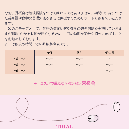
なお、秀桜会は勉強習慣をつけて終わりではありません。期間中に身につけ
た英単語や数学の基礎知識をさらに伸ばすためのサポートもさせていただき
ます。
次のステップとして、英語の長文読解や数学の典型問題を実施していきま
すが1問にかかる時間が長くなるため、1回の時間を30分や45分に伸ばすこと
をお勧めしております。
以下は頻度や時間ごとの月額料金表です。
毎日
隔日
3日に1回
15分コース
¥42,000
¥21,000
-
30分コース
¥84,400
¥42,000
¥21,000
45分コース
-
-
¥42,000
秀桜会
➡︎ コスパで選ぶならダンゼン
TRIAL