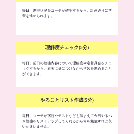
毎日、進捗状況をコーチが確認するから、計画通りに学
習を進められます。
理解度チェック(5分)
毎日、前日の勉強内容について理解度や定着具合をチェ
ックするから、着実に身につけながら学習を進めること
ができます。
やることリスト作成(5分)
毎日、コーチが宿題やテストなども踏まえて今日やるべ
き勉強をリストアップしてくれるから何を勉強すれば良
いか迷いません。