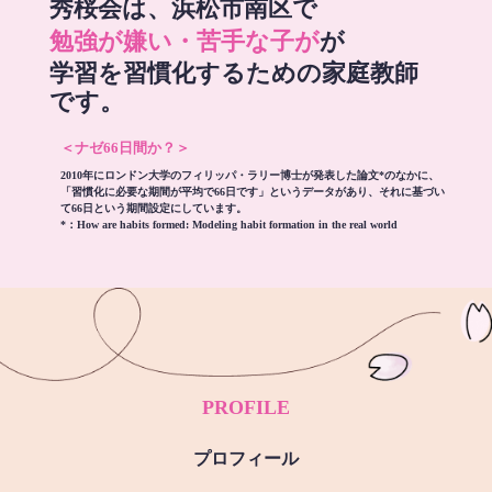
秀桜会は、浜松市南区で
勉強が嫌い・苦手な子が
が
学習を習慣化するための家庭教師
です。
＜ナゼ66日間か？＞
2010年にロンドン大学のフィリッパ・ラリー博士が発表した論文*のなかに、
「習慣化に必要な期間が平均で66日です」というデータがあり、それに基づい
て66日という期間設定にしています。
*：
How are habits formed: Modeling habit formation in the real world
PROFILE
プロフィール