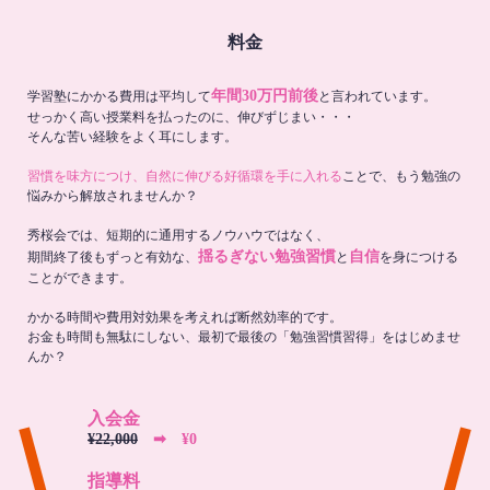
料金
年間30万円前後
学習塾にかかる費用は平均して
と言われています。
せっかく高い授業料を払ったのに、伸びずじまい・・・
そんな苦い経験をよく耳にします。
習慣を味方につけ、自然に伸びる好循環を手に入れる
ことで、もう勉強の
悩みから解放されませんか？
秀桜会では、短期的に通用するノウハウではなく、
揺るぎない勉強習慣
自信
期間終了後もずっと有効な、
と
を身につける
ことができます。
かかる時間や費用対効果を考えれば断然効率的です。
お金も時間も無駄にしない、最初で最後の「勉強習慣習得」をはじめませ
んか？
入会金
¥22,000
➡︎ ¥0
指導料