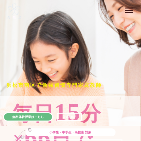
浜松市南区で勉強習慣専門家庭教師
15
毎日
分
無料体験授業はこちら
公式LINE
66
×
日で
小学生・中学生・高校生
対象