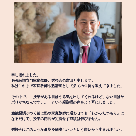
申し遅れました。
勉強習慣専門家庭教師、秀桜会の吉田と申します。
私はこれまで家庭教師や塾講師として多くの生徒を教えてきました。
その中で、「授業がある日はやる気を出してくれるけど、ない日はサ
ボりがちなんです。。」という親御様の声をよく耳にしました。
勉強習慣がつく前に塾や家庭教師に通わせても「わかったつもり」に
なるだけで、授業の内容が定着せず成績は伸びません。
秀桜会はこのような事態を解決したいという想いから生まれました。