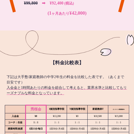
¥99,800
➡︎ ¥92,400
(税込)
(1
¥42,000)
ヶ月あたり
【料金比較表】
下記は大手塾/家庭教師の中学2年生の料金を比較した表です。（あくまで
目安です）
入会金と1時間あたりの料金を総合して考えると、業界水準と比較してもリ
ーズナブルな料金となっています。
秀桜会
I個別指導学院
T個別指導学院
家庭教師T
オンライン
家庭教師M
入会金
¥0
¥13,200
¥0
¥10,500
¥15,000
コーチ：生徒
1：1
1：1
1：1
1：1
1：1
授業時間/頻度
1回15分/毎日
1回50分/月4回
1回60分/月4回
1回90分/月4回
1回80分/月4回