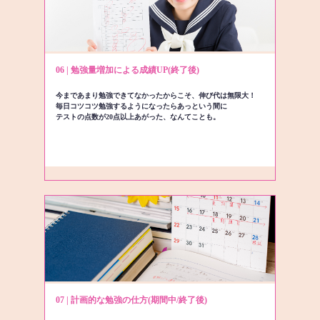
06 | 勉強量増加による成績UP(終了後)
今まであまり勉強できてなかったからこそ、伸び代は無限大！
毎日コツコツ勉強するようになったらあっという間に
テストの点数が20点以上あがった、なんてことも。
07 | 計画的な勉強の仕方(期間中/終了後)