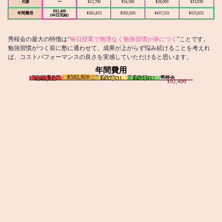
月謝
ー
¥12,700
¥34,560
¥28,000
¥23,936
¥92,400
年間費用
¥361,815
¥592,920
¥437,531
¥425,652
(66日完結)
秀桜会の最大の特徴は“
毎日授業で無理なく勉強習慣が身につく
”ことです。
勉強習慣がつく前に塾に通わせて、成果が上がらず悩み続けることを考えれ
ば、コストパフォーマンスの良さを実感していただけると思います。
年間費用
¥592,920
I個別指導学院
T個別指導学院
家庭教師T
家庭教師M
秀桜会
¥437,531
¥425,652
¥361,815
¥92,400