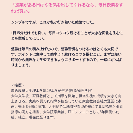
『授業がある日はやる気を出してくれるなら、毎日授業をす
れば良い』
シンプルですが、これが私が行き着いた結論でした。
1日15分だけでも良い。毎日コツコツ続けることが大きな変化を生むこ
とを実感してほしい。
勉強は毎日の積み上げなので、勉強習慣をつけるのはとても大切で
す。ポイントは集中して効率よく続けるコツを掴むこと。まずは短い
時間から無理なく学習できるようにサポートするので、一緒にがんば
りましょう。
＜略歴＞
慶應義塾大学理工学部/理工学研究科(理論物理学)卒
大学入学後、家庭教師として指導を開始し担当生徒の成績を大きく向
上させる。実績を買われ指導を担当していた家庭教師会社の運営に参
画。売上を3倍に増加。大学院では地域密着型の塾にて集団指導と個別
指導の両方を担当。大学院卒業後、ITエンジニアとして6年間働いた
後、独立。現在に至ります。