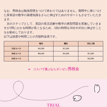
なお、秀桜会は勉強習慣をつけて終わりではありません。期間中に身につけ
た英単語や数学の基礎知識をさらに伸ばすためのサポートもさせていただき
ます。
次のステップとして、英語の長文読解や数学の典型問題を実施していきま
すが1問にかかる時間が長くなるため、1回の時間を30分や45分に伸ばすこと
をお勧めしております。
以下は頻度や時間ごとの月額料金表です。
毎日
隔日
3日に1回
15分コース
¥42,000
¥21,000
-
30分コース
¥84,400
¥42,000
¥21,000
45分コース
-
-
¥42,000
秀桜会
➡︎ コスパで選ぶならダンゼン
TRIAL