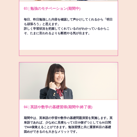
03 | 勉強のモチベーション(期間中)
毎日、昨日勉強した内容を確認して声かけしてくれるから「明日
も頑張ろう」と思えます。
詳しく学習状況を把握してくれているのがわかっているからこ
そ、たまに言われるよりも断然やる気が出ます。
04 | 英語や数学の基礎習得(期間中/終了後)
期間中は、英単語の学習や数学の基礎問題演習を実施します。英
単語であれば、少なめに見積もって1日10個ずつとしても66日間
で660個覚えることができます。勉強習慣と共に重要科目の基礎
固めができるのも大きなメリットです。