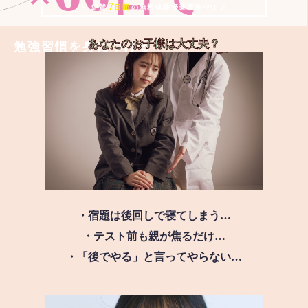
7
＼ 絶賛
日間
の無料体験授業実施中!! ／
あなたのお子様は
大丈夫？
勉強習慣を身につける
・宿題は後回しで寝てしまう…
・テスト前も親が焦るだけ…
・「後でやる」と言ってやらない…