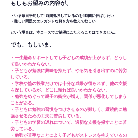
もしもお望みの内容が、
・いま毎日平均して4時間勉強しているのを6時間に伸ばしたい
・難しい問題のエレガントな解き方を教えて欲しい
という場合は、本コースでご希望にこたえることはできません。
でも、もしいま、
・一生懸命サポートしても子どもの成績が上がらず、どうし
て良いかわからない。
・子どもが勉強に興味を持たず、やる気を引き出すのに苦労
している。
・学校や塾の授業だけでは十分な成果が得られず、他の支援
を探しているが、どこに頼れば良いかわからない。
・勉強をめぐって親子の衝突が増え、関係が悪化してしまう
ことがある。
・子どもに勉強の習慣をつけさせるのが難しく、継続的に勉
強させるための工夫に苦労している。
・子どもの学習の遅れについて、適切な支援を探すことに苦
労している。
・勉強が苦手なことにより子どもがストレスを抱えているの