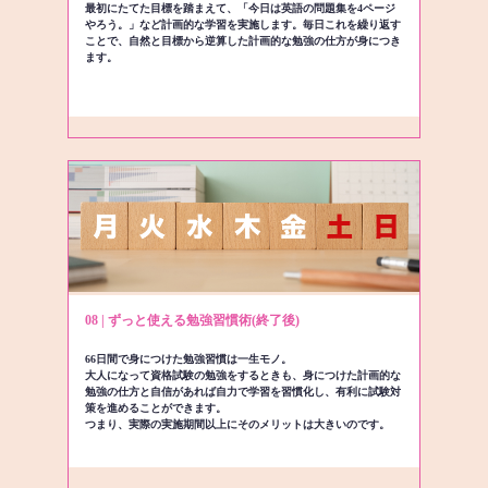
最初にたてた目標を踏まえて、「今日は英語の問題集を4ページ
やろう。」など計画的な学習を実施します。毎日これを繰り返す
ことで、自然と目標から逆算した計画的な勉強の仕方が身につき
ます。
08 | ずっと使える勉強習慣術(終了後)
66日間で身につけた勉強習慣は一生モノ。
大人になって資格試験の勉強をするときも、身につけた計画的な
勉強の仕方と自信があれば自力で学習を習慣化し、有利に試験対
策を進めることができます。
つまり、実際の実施期間以上にそのメリットは大きいのです。