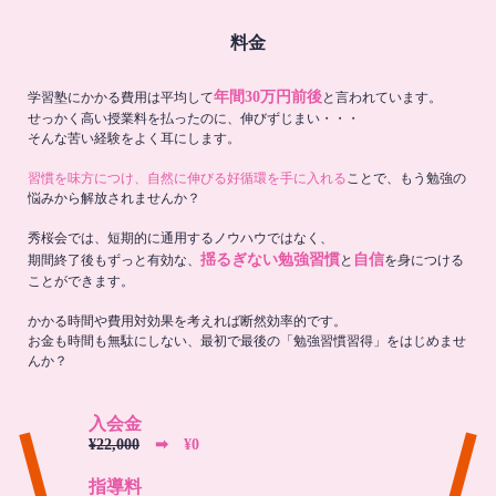
料金
年間30万円前後
学習塾にかかる費用は平均して
と言われています。
せっかく高い授業料を払ったのに、伸びずじまい・・・
そんな苦い経験をよく耳にします。
習慣を味方につけ、自然に伸びる好循環を手に入れる
ことで、もう勉強の
悩みから解放されませんか？
秀桜会では、短期的に通用するノウハウではなく、
揺るぎない勉強習慣
自信
期間終了後もずっと有効な、
と
を身につける
ことができます。
かかる時間や費用対効果を考えれば断然効率的です。
お金も時間も無駄にしない、最初で最後の「勉強習慣習得」をはじめませ
んか？
入会金
¥22,000
➡︎ ¥0
指導料