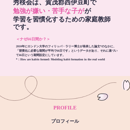
秀桜会は、賀茂郡西伊豆町で
勉強が嫌い・苦手な子が
が
学習を習慣化するための家庭教師
です。
＜ナゼ66日間か？＞
2010年にロンドン大学のフィリッパ・ラリー博士が発表した論文*のなかに、
「習慣化に必要な期間が平均で66日です」というデータがあり、それに基づい
て66日という期間設定にしています。
*：
How are habits formed: Modeling habit formation in the real world
PROFILE
プロフィール