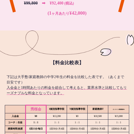
¥99,800
➡︎ ¥92,400
(税込)
(1
¥42,000)
ヶ月あたり
【料金比較表】
下記は大手塾/家庭教師の中学2年生の料金を比較した表です。（あくまで
目安です）
入会金と1時間あたりの料金を総合して考えると、業界水準と比較してもリ
ーズナブルな料金となっています。
秀桜会
I個別指導学院
T個別指導学院
家庭教師T
オンライン
家庭教師M
入会金
¥0
¥13,200
¥0
¥10,500
¥15,000
コーチ：生徒
1：1
1：1
1：1
1：1
1：1
授業時間/頻度
1回15分/毎日
1回50分/月4回
1回60分/月4回
1回90分/月4回
1回80分/月4回