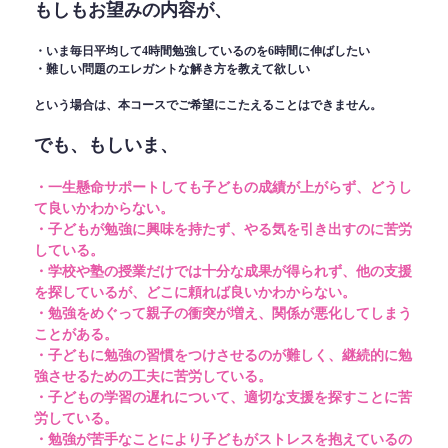
もしもお望みの内容が、
・いま毎日平均して4時間勉強しているのを6時間に伸ばしたい
・難しい問題のエレガントな解き方を教えて欲しい
という場合は、本コースでご希望にこたえることはできません。
でも、もしいま、
・一生懸命サポートしても子どもの成績が上がらず、どうし
て良いかわからない。
・子どもが勉強に興味を持たず、やる気を引き出すのに苦労
している。
・学校や塾の授業だけでは十分な成果が得られず、他の支援
を探しているが、どこに頼れば良いかわからない。
・勉強をめぐって親子の衝突が増え、関係が悪化してしまう
ことがある。
・子どもに勉強の習慣をつけさせるのが難しく、継続的に勉
強させるための工夫に苦労している。
・子どもの学習の遅れについて、適切な支援を探すことに苦
労している。
・勉強が苦手なことにより子どもがストレスを抱えているの