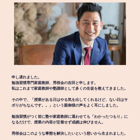
申し遅れました。
勉強習慣専門家庭教師、秀桜会の吉田と申します。
私はこれまで家庭教師や塾講師として多くの生徒を教えてきました。
その中で、「授業がある日はやる気を出してくれるけど、ない日はサ
ボりがちなんです。。」という親御様の声をよく耳にしました。
勉強習慣がつく前に塾や家庭教師に通わせても「わかったつもり」に
なるだけで、授業の内容が定着せず成績は伸びません。
秀桜会はこのような事態を解決したいという想いから生まれました。