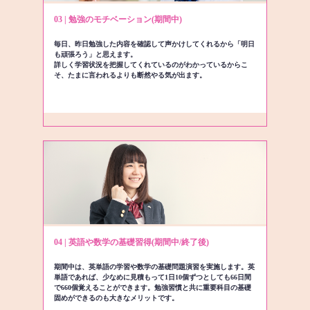
03 | 勉強のモチベーション(期間中)
毎日、昨日勉強した内容を確認して声かけしてくれるから「明日
も頑張ろう」と思えます。
詳しく学習状況を把握してくれているのがわかっているからこ
そ、たまに言われるよりも断然やる気が出ます。
04 | 英語や数学の基礎習得(期間中/終了後)
期間中は、英単語の学習や数学の基礎問題演習を実施します。英
単語であれば、少なめに見積もって1日10個ずつとしても66日間
で660個覚えることができます。勉強習慣と共に重要科目の基礎
固めができるのも大きなメリットです。