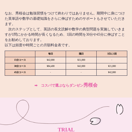
なお、秀桜会は勉強習慣をつけて終わりではありません。期間中に身につけ
た英単語や数学の基礎知識をさらに伸ばすためのサポートもさせていただき
ます。
次のステップとして、英語の長文読解や数学の典型問題を実施していきま
すが1問にかかる時間が長くなるため、1回の時間を30分や45分に伸ばすこと
をお勧めしております。
以下は頻度や時間ごとの月額料金表です。
毎日
隔日
3日に1回
15分コース
¥42,000
¥21,000
-
30分コース
¥84,400
¥42,000
¥21,000
45分コース
-
-
¥42,000
秀桜会
➡︎ コスパで選ぶならダンゼン
TRIAL