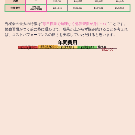
月謝
ー
¥12,700
¥34,560
¥28,000
¥23,936
¥92,400
年間費用
¥361,815
¥592,920
¥437,531
¥425,652
(66日完結)
秀桜会の最大の特徴は“
毎日授業で無理なく勉強習慣が身につく
”ことです。
勉強習慣がつく前に塾に通わせて、成果が上がらず悩み続けることを考えれ
ば、コストパフォーマンスの良さを実感していただけると思います。
年間費用
¥592,920
I個別指導学院
T個別指導学院
家庭教師T
家庭教師M
秀桜会
¥437,531
¥425,652
¥361,815
¥92,400