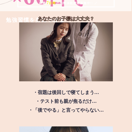
7
＼ 絶賛
日間
の無料体験授業実施中!! ／
あなたのお子様は
大丈夫？
勉強習慣を身につける
・宿題は後回しで寝てしまう…
・テスト前も親が焦るだけ…
・「後でやる」と言ってやらない…