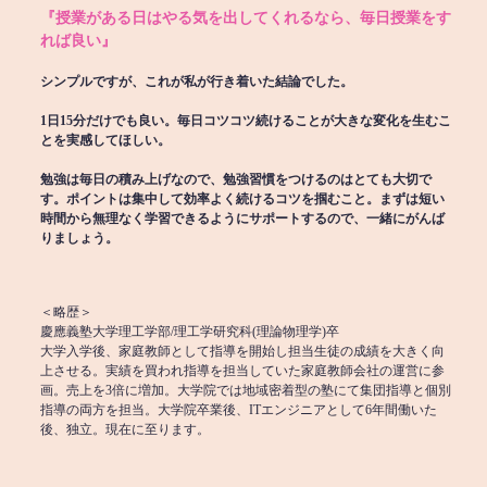
『授業がある日はやる気を出してくれるなら、毎日授業をす
れば良い』
シンプルですが、これが私が行き着いた結論でした。
1日15分だけでも良い。毎日コツコツ続けることが大きな変化を生むこ
とを実感してほしい。
勉強は毎日の積み上げなので、勉強習慣をつけるのはとても大切で
す。ポイントは集中して効率よく続けるコツを掴むこと。まずは短い
時間から無理なく学習できるようにサポートするので、一緒にがんば
りましょう。
＜略歴＞
慶應義塾大学理工学部/理工学研究科(理論物理学)卒
大学入学後、家庭教師として指導を開始し担当生徒の成績を大きく向
上させる。実績を買われ指導を担当していた家庭教師会社の運営に参
画。売上を3倍に増加。大学院では地域密着型の塾にて集団指導と個別
指導の両方を担当。大学院卒業後、ITエンジニアとして6年間働いた
後、独立。現在に至ります。