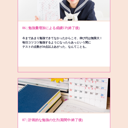
06 | 勉強量増加による成績UP(終了後)
今まであまり勉強できてなかったからこそ、伸び代は無限大！
毎日コツコツ勉強するようになったらあっという間に
テストの点数が20点以上あがった、なんてことも。
07 | 計画的な勉強の仕方(期間中/終了後)