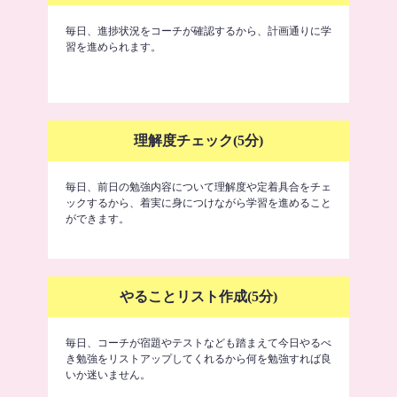
毎日、進捗状況をコーチが確認するから、計画通りに学
習を進められます。
理解度チェック(5分)
毎日、前日の勉強内容について理解度や定着具合をチェ
ックするから、着実に身につけながら学習を進めること
ができます。
やることリスト作成(5分)
毎日、コーチが宿題やテストなども踏まえて今日やるべ
き勉強をリストアップしてくれるから何を勉強すれば良
いか迷いません。