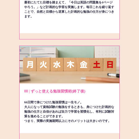
最初にたてた目標を踏まえて、「今日は英語の問題集を4ページ
やろう。」など計画的な学習を実施します。毎日これを繰り返す
ことで、自然と目標から逆算した計画的な勉強の仕方が身につき
ます。
08 | ずっと使える勉強習慣術(終了後)
66日間で身につけた勉強習慣は一生モノ。
大人になって資格試験の勉強をするときも、身につけた計画的な
勉強の仕方と自信があれば自力で学習を習慣化し、有利に試験対
策を進めることができます。
つまり、実際の実施期間以上にそのメリットは大きいのです。