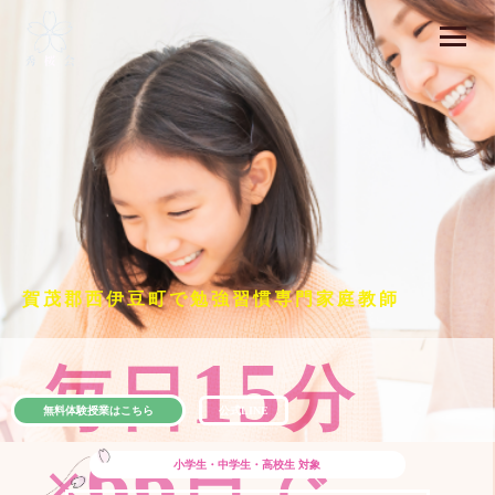
賀茂郡西伊豆町で勉強習慣専門家庭教師
15
毎日
分
無料体験授業はこちら
公式LINE
66
×
日で
小学生・中学生・高校生
対象