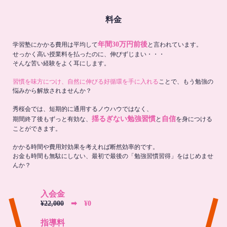
料金
年間30万円前後
学習塾にかかる費用は平均して
と言われています。
せっかく高い授業料を払ったのに、伸びずじまい・・・
そんな苦い経験をよく耳にします。
習慣を味方につけ、自然に伸びる好循環を手に入れる
ことで、もう勉強の
悩みから解放されませんか？
秀桜会では、短期的に通用するノウハウではなく、
揺るぎない勉強習慣
自信
期間終了後もずっと有効な、
と
を身につける
ことができます。
かかる時間や費用対効果を考えれば断然効率的です。
お金も時間も無駄にしない、最初で最後の「勉強習慣習得」をはじめませ
んか？
入会金
¥22,000
➡︎ ¥0
指導料