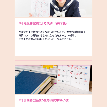
06 | 勉強量増加による成績UP(終了後)
今まであまり勉強できてなかったからこそ、伸び代は無限大！
毎日コツコツ勉強するようになったらあっという間に
テストの点数が20点以上あがった、なんてことも。
07 | 計画的な勉強の仕方(期間中/終了後)