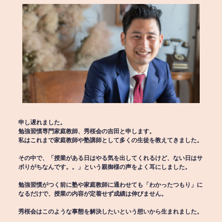
申し遅れました。
勉強習慣専門家庭教師、秀桜会の吉田と申します。
私はこれまで家庭教師や塾講師として多くの生徒を教えてきました。
その中で、「授業がある日はやる気を出してくれるけど、ない日はサ
ボりがちなんです。。」という親御様の声をよく耳にしました。
勉強習慣がつく前に塾や家庭教師に通わせても「わかったつもり」に
なるだけで、授業の内容が定着せず成績は伸びません。
秀桜会はこのような事態を解決したいという想いから生まれました。