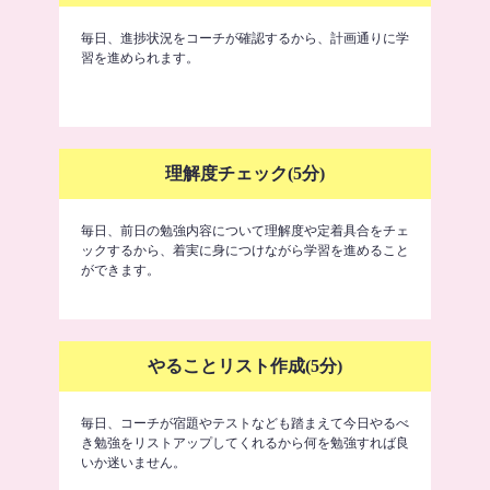
毎日、進捗状況をコーチが確認するから、計画通りに学
習を進められます。
理解度チェック(5分)
毎日、前日の勉強内容について理解度や定着具合をチェ
ックするから、着実に身につけながら学習を進めること
ができます。
やることリスト作成(5分)
毎日、コーチが宿題やテストなども踏まえて今日やるべ
き勉強をリストアップしてくれるから何を勉強すれば良
いか迷いません。