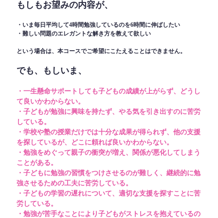
もしもお望みの内容が、
・いま毎日平均して4時間勉強しているのを6時間に伸ばしたい
・難しい問題のエレガントな解き方を教えて欲しい
という場合は、本コースでご希望にこたえることはできません。
でも、もしいま、
・一生懸命サポートしても子どもの成績が上がらず、どうし
て良いかわからない。
・子どもが勉強に興味を持たず、やる気を引き出すのに苦労
している。
・学校や塾の授業だけでは十分な成果が得られず、他の支援
を探しているが、どこに頼れば良いかわからない。
・勉強をめぐって親子の衝突が増え、関係が悪化してしまう
ことがある。
・子どもに勉強の習慣をつけさせるのが難しく、継続的に勉
強させるための工夫に苦労している。
・子どもの学習の遅れについて、適切な支援を探すことに苦
労している。
・勉強が苦手なことにより子どもがストレスを抱えているの