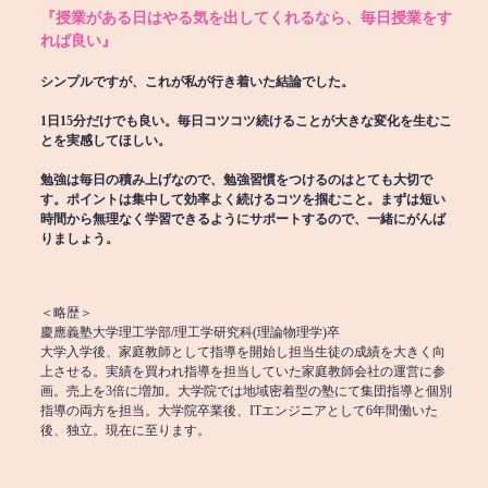
『授業がある日はやる気を出してくれるなら、毎日授業をす
れば良い』
シンプルですが、これが私が行き着いた結論でした。
1日15分だけでも良い。毎日コツコツ続けることが大きな変化を生むこ
とを実感してほしい。
勉強は毎日の積み上げなので、勉強習慣をつけるのはとても大切で
す。ポイントは集中して効率よく続けるコツを掴むこと。まずは短い
時間から無理なく学習できるようにサポートするので、一緒にがんば
りましょう。
＜略歴＞
慶應義塾大学理工学部/理工学研究科(理論物理学)卒
大学入学後、家庭教師として指導を開始し担当生徒の成績を大きく向
上させる。実績を買われ指導を担当していた家庭教師会社の運営に参
画。売上を3倍に増加。大学院では地域密着型の塾にて集団指導と個別
指導の両方を担当。大学院卒業後、ITエンジニアとして6年間働いた
後、独立。現在に至ります。