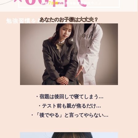
7
＼ 絶賛
日間
の無料体験授業実施中!! ／
あなたのお子様は
大丈夫？
勉強習慣を身につける
・宿題は後回しで寝てしまう…
・テスト前も親が焦るだけ…
・「後でやる」と言ってやらない…