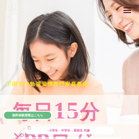
下田市で勉強習慣専門家庭教師
15
毎日
分
無料体験授業はこちら
公式LINE
66
×
日で
小学生・中学生・高校生
対象