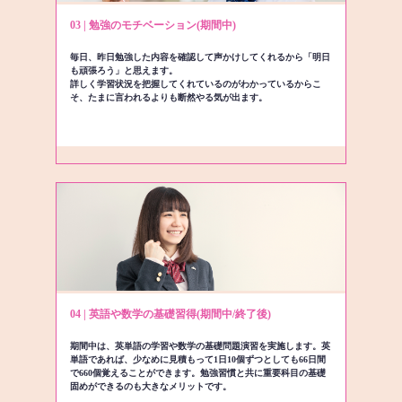
03 | 勉強のモチベーション(期間中)
毎日、昨日勉強した内容を確認して声かけしてくれるから「明日
も頑張ろう」と思えます。
詳しく学習状況を把握してくれているのがわかっているからこ
そ、たまに言われるよりも断然やる気が出ます。
04 | 英語や数学の基礎習得(期間中/終了後)
期間中は、英単語の学習や数学の基礎問題演習を実施します。英
単語であれば、少なめに見積もって1日10個ずつとしても66日間
で660個覚えることができます。勉強習慣と共に重要科目の基礎
固めができるのも大きなメリットです。