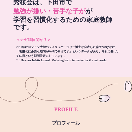
秀桜会は、下田市で
勉強が嫌い・苦手な子が
が
学習を習慣化するための家庭教師
です。
＜ナゼ66日間か？＞
2010年にロンドン大学のフィリッパ・ラリー博士が発表した論文*のなかに、
「習慣化に必要な期間が平均で66日です」というデータがあり、それに基づい
て66日という期間設定にしています。
*：
How are habits formed: Modeling habit formation in the real world
PROFILE
プロフィール