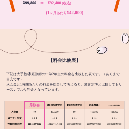
¥99,800
➡︎ ¥92,400
(税込)
(1
¥42,000)
ヶ月あたり
【料金比較表】
下記は大手塾/家庭教師の中学2年生の料金を比較した表です。（あくまで
目安です）
入会金と1時間あたりの料金を総合して考えると、業界水準と比較してもリ
ーズナブルな料金となっています。
秀桜会
I個別指導学院
T個別指導学院
家庭教師T
オンライン
家庭教師M
入会金
¥0
¥13,200
¥0
¥10,500
¥15,000
コーチ：生徒
1：1
1：1
1：1
1：1
1：1
授業時間/頻度
1回15分/毎日
1回50分/月4回
1回60分/月4回
1回90分/月4回
1回80分/月4回