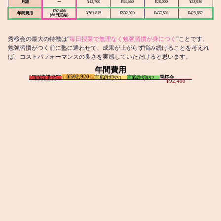
月謝
ー
¥12,700
¥34,560
¥28,000
¥23,936
¥92,400
年間費用
¥361,815
¥592,920
¥437,531
¥425,652
(66日完結)
秀桜会の最大の特徴は“
毎日授業で無理なく勉強習慣が身につく
”ことです。
勉強習慣がつく前に塾に通わせて、成果が上がらず悩み続けることを考えれ
ば、コストパフォーマンスの良さを実感していただけると思います。
年間費用
¥592,920
I個別指導学院
T個別指導学院
家庭教師T
家庭教師M
秀桜会
¥437,531
¥425,652
¥361,815
¥92,400