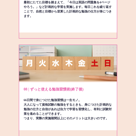
最初にたてた目標を踏まえて、「今日は英語の問題集を4ページ
やろう。」など計画的な学習を実施します。毎日これを繰り返す
ことで、自然と目標から逆算した計画的な勉強の仕方が身につき
ます。
08 | ずっと使える勉強習慣術(終了後)
66日間で身につけた勉強習慣は一生モノ。
大人になって資格試験の勉強をするときも、身につけた計画的な
勉強の仕方と自信があれば自力で学習を習慣化し、有利に試験対
策を進めることができます。
つまり、実際の実施期間以上にそのメリットは大きいのです。