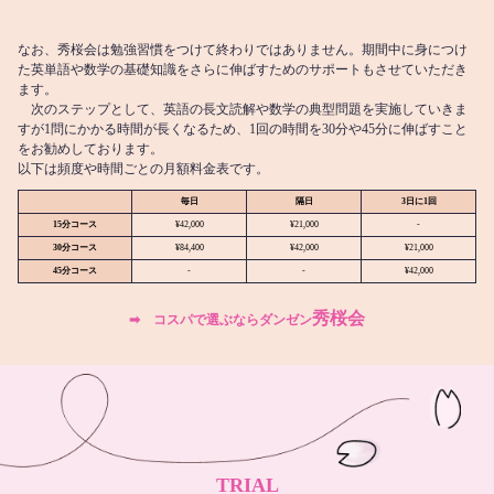
なお、秀桜会は勉強習慣をつけて終わりではありません。期間中に身につけ
た英単語や数学の基礎知識をさらに伸ばすためのサポートもさせていただき
ます。
次のステップとして、英語の長文読解や数学の典型問題を実施していきま
すが1問にかかる時間が長くなるため、1回の時間を30分や45分に伸ばすこと
をお勧めしております。
以下は頻度や時間ごとの月額料金表です。
毎日
隔日
3日に1回
15分コース
¥42,000
¥21,000
-
30分コース
¥84,400
¥42,000
¥21,000
45分コース
-
-
¥42,000
秀桜会
➡︎ コスパで選ぶならダンゼン
TRIAL