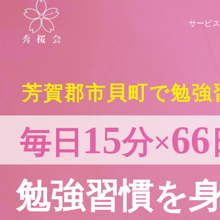
サービス
芳賀郡市貝町で勉強
15
66
毎日
分×
勉強習慣を