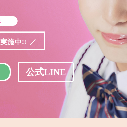
象
施中!! ／
公式LINE