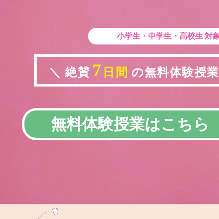
小学生・中学生・高校生
対
7
＼ 絶賛
日間
の無料体験授業実
無料体験授業はこちら