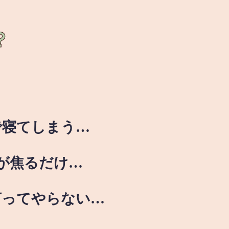
？
で寝てしまう…
が焦るだけ…
言ってやらない…