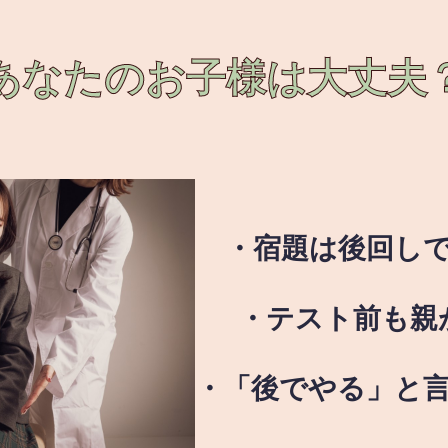
あなたのお子様は
大丈夫
・宿題は後回し
・テスト前も親
・「後でやる」と