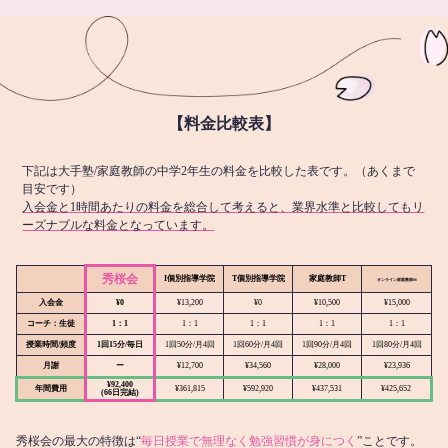
【料金比較表】
下記は大手塾/家庭教師の中学2年生の料金を比較した表です。（あくまで
目安です）
入会金と1時間あたりの料金を総合して考えると、業界水準と比較してもリ
ーズナブルな料金となっています。
秀桜会
I個別指導学院
T個別指導学院
家庭教師T
オンライン
家庭教師M
入会金
¥0
¥13,200
¥0
¥10,500
¥15,000
コーチ：生徒
1：1
1：1
1：1
1：1
1：1
授業時間/頻度
1回15分/毎日
1回50分/月4回
1回60分/月4回
1回90分/月4回
1回80分/月4回
月謝
ー
¥12,700
¥34,560
¥28,000
¥23,936
¥92,400
年間費用
¥361,815
¥592,920
¥437,531
¥425,652
(66日完結)
秀桜会の最大の特徴は“
毎日授業で無理なく勉強習慣が身につく
”ことです。