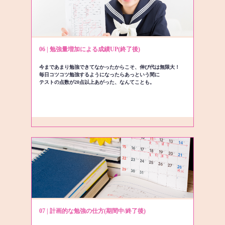
06 | 勉強量増加による成績UP(終了後)
今まであまり勉強できてなかったからこそ、伸び代は無限大！
毎日コツコツ勉強するようになったらあっという間に
テストの点数が20点以上あがった、なんてことも。
07 | 計画的な勉強の仕方(期間中/終了後)