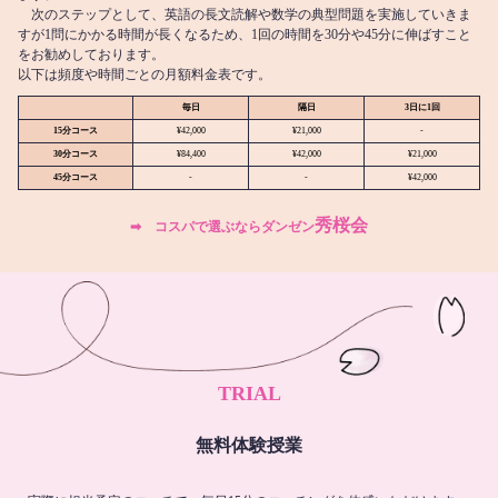
次のステップとして、英語の長文読解や数学の典型問題を実施していきま
すが1問にかかる時間が長くなるため、1回の時間を30分や45分に伸ばすこと
をお勧めしております。
以下は頻度や時間ごとの月額料金表です。
毎日
隔日
3日に1回
15分コース
¥42,000
¥21,000
-
30分コース
¥84,400
¥42,000
¥21,000
45分コース
-
-
¥42,000
秀桜会
➡︎ コスパで選ぶならダンゼン
TRIAL
無料体験授業