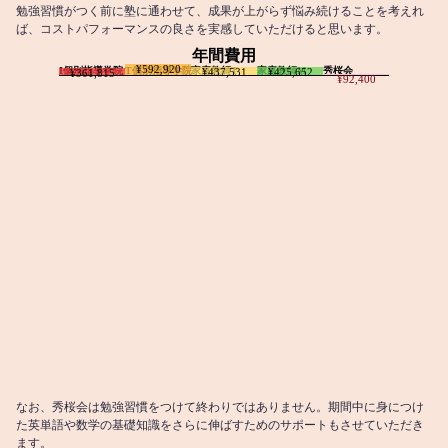
勉強習慣がつく前に塾に通わせて、成果が上がらず悩み続けることを考えれ
ば、コストパフォーマンスの良さを実感していただけると思います。
年間費用
¥592,920
I個別指導学院
T個別指導学院
家庭教師T
家庭教師M
秀桜会
¥437,531
¥425,652
¥361,815
¥92,400
なお、秀桜会は勉強習慣をつけて終わりではありません。期間中に身につけ
た英単語や数学の基礎知識をさらに伸ばすためのサポートもさせていただき
ます。