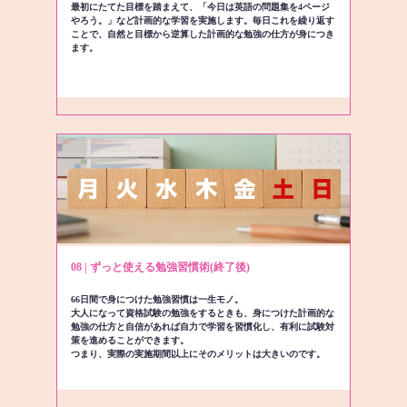
最初にたてた目標を踏まえて、「今日は英語の問題集を4ページ
やろう。」など計画的な学習を実施します。毎日これを繰り返す
ことで、自然と目標から逆算した計画的な勉強の仕方が身につき
ます。
08 | ずっと使える勉強習慣術(終了後)
66日間で身につけた勉強習慣は一生モノ。
大人になって資格試験の勉強をするときも、身につけた計画的な
勉強の仕方と自信があれば自力で学習を習慣化し、有利に試験対
策を進めることができます。
つまり、実際の実施期間以上にそのメリットは大きいのです。