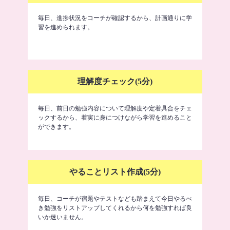
毎日、進捗状況をコーチが確認するから、計画通りに学
習を進められます。
理解度チェック(5分)
毎日、前日の勉強内容について理解度や定着具合をチェ
ックするから、着実に身につけながら学習を進めること
ができます。
やることリスト作成(5分)
毎日、コーチが宿題やテストなども踏まえて今日やるべ
き勉強をリストアップしてくれるから何を勉強すれば良
いか迷いません。