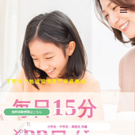
下野市で勉強習慣専門家庭教師
15
毎日
分
無料体験授業はこちら
公式LINE
66
×
日で
小学生・中学生・高校生
対象