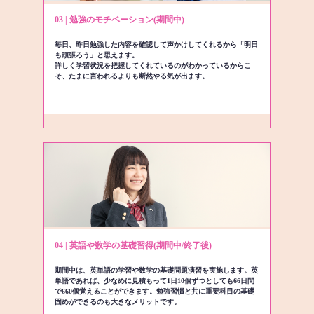
03 | 勉強のモチベーション(期間中)
毎日、昨日勉強した内容を確認して声かけしてくれるから「明日
も頑張ろう」と思えます。
詳しく学習状況を把握してくれているのがわかっているからこ
そ、たまに言われるよりも断然やる気が出ます。
04 | 英語や数学の基礎習得(期間中/終了後)
期間中は、英単語の学習や数学の基礎問題演習を実施します。英
単語であれば、少なめに見積もって1日10個ずつとしても66日間
で660個覚えることができます。勉強習慣と共に重要科目の基礎
固めができるのも大きなメリットです。