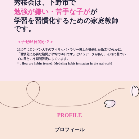
秀桜会は、下野市で
勉強が嫌い・苦手な子が
が
学習を習慣化するための家庭教師
です。
＜ナゼ66日間か？＞
2010年にロンドン大学のフィリッパ・ラリー博士が発表した論文*のなかに、
「習慣化に必要な期間が平均で66日です」というデータがあり、それに基づい
て66日という期間設定にしています。
*：
How are habits formed: Modeling habit formation in the real world
PROFILE
プロフィール