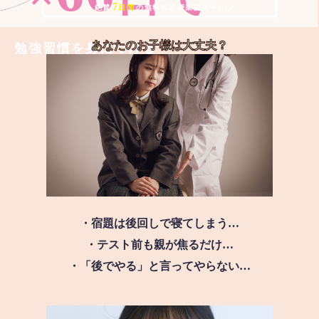
7
＼ 絶賛
日間
の無料体験授業実施中!! ／
あなたのお子様は
大丈夫？
勉強習慣を身につける
・宿題は後回しで寝てしまう…
・テスト前も親が焦るだけ…
・「後でやる」と言ってやらない…