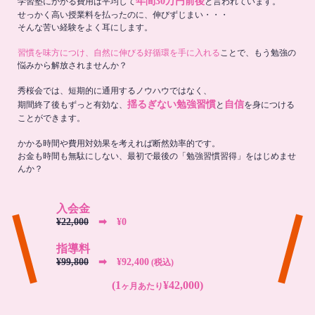
年間30万円前後
学習塾にかかる費用は平均して
と言われています。
せっかく高い授業料を払ったのに、伸びずじまい・・・
そんな苦い経験をよく耳にします。
習慣を味方につけ、自然に伸びる好循環を手に入れる
ことで、もう勉強の
悩みから解放されませんか？
秀桜会では、短期的に通用するノウハウではなく、
揺るぎない勉強習慣
自信
期間終了後もずっと有効な、
と
を身につける
ことができます。
かかる時間や費用対効果を考えれば断然効率的です。
お金も時間も無駄にしない、最初で最後の「勉強習慣習得」をはじめませ
んか？
入会金
¥22,000
➡︎ ¥0
指導料
¥99,800
➡︎ ¥92,400
(税込)
(1
¥42,000)
ヶ月あたり