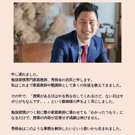
申し遅れました。
勉強習慣専門家庭教師、秀桜会の吉田と申します。
私はこれまで家庭教師や塾講師として多くの生徒を教えてきました。
その中で、「授業がある日はやる気を出してくれるけど、ない日はサ
ボりがちなんです。。」という親御様の声をよく耳にしました。
勉強習慣がつく前に塾や家庭教師に通わせても「わかったつもり」に
なるだけで、授業の内容が定着せず成績は伸びません。
秀桜会はこのような事態を解決したいという想いから生まれました。