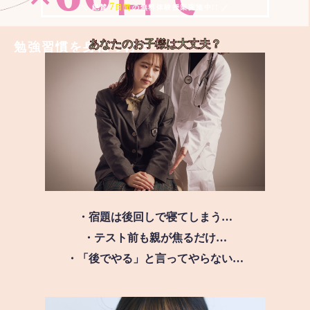
7
＼ 絶賛
日間
の無料体験授業実施中!! ／
あなたのお子様は
大丈夫？
勉強習慣を身につける
・宿題は後回しで寝てしまう…
・テスト前も親が焦るだけ…
・「後でやる」と言ってやらない…