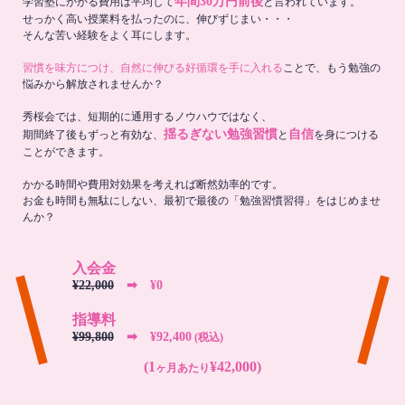
年間30万円前後
学習塾にかかる費用は平均して
と言われています。
せっかく高い授業料を払ったのに、伸びずじまい・・・
そんな苦い経験をよく耳にします。
習慣を味方につけ、自然に伸びる好循環を手に入れる
ことで、もう勉強の
悩みから解放されませんか？
秀桜会では、短期的に通用するノウハウではなく、
揺るぎない勉強習慣
自信
期間終了後もずっと有効な、
と
を身につける
ことができます。
かかる時間や費用対効果を考えれば断然効率的です。
お金も時間も無駄にしない、最初で最後の「勉強習慣習得」をはじめませ
んか？
入会金
¥22,000
➡︎ ¥0
指導料
¥99,800
➡︎ ¥92,400
(税込)
(1
¥42,000)
ヶ月あたり