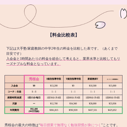
【料金比較表】
下記は大手塾/家庭教師の中学2年生の料金を比較した表です。（あくまで
目安です）
入会金と1時間あたりの料金を総合して考えると、業界水準と比較してもリ
ーズナブルな料金となっています。
秀桜会
I個別指導学院
T個別指導学院
家庭教師T
オンライン
家庭教師M
入会金
¥0
¥13,200
¥0
¥10,500
¥15,000
コーチ：生徒
1：1
1：1
1：1
1：1
1：1
授業時間/頻度
1回15分/毎日
1回50分/月4回
1回60分/月4回
1回90分/月4回
1回80分/月4回
月謝
ー
¥12,700
¥34,560
¥28,000
¥23,936
¥92,400
年間費用
¥361,815
¥592,920
¥437,531
¥425,652
(66日完結)
秀桜会の最大の特徴は“
毎日授業で無理なく勉強習慣が身につく
”ことです。