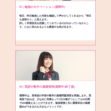
03 | 勉強のモチベーション(期間中)
毎日、昨日勉強した内容を確認して声かけしてくれるから「明日
も頑張ろう」と思えます。
詳しく学習状況を把握してくれているのがわかっているからこ
そ、たまに言われるよりも断然やる気が出ます。
04 | 英語や数学の基礎習得(期間中/終了後)
期間中は、英単語の学習や数学の基礎問題演習を実施します。英
単語であれば、少なめに見積もって1日10個ずつとしても66日間
で660個覚えることができます。勉強習慣と共に重要科目の基礎
固めができるのも大きなメリットです。