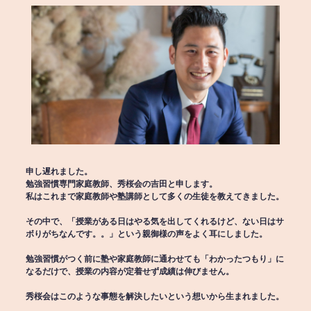
申し遅れました。
勉強習慣専門家庭教師、秀桜会の吉田と申します。
私はこれまで家庭教師や塾講師として多くの生徒を教えてきました。
その中で、「授業がある日はやる気を出してくれるけど、ない日はサ
ボりがちなんです。。」という親御様の声をよく耳にしました。
勉強習慣がつく前に塾や家庭教師に通わせても「わかったつもり」に
なるだけで、授業の内容が定着せず成績は伸びません。
秀桜会はこのような事態を解決したいという想いから生まれました。