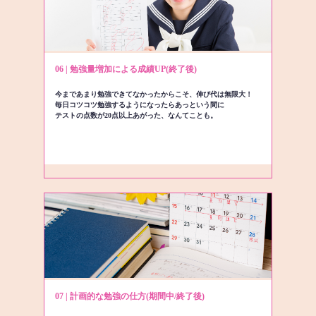
06 | 勉強量増加による成績UP(終了後)
今まであまり勉強できてなかったからこそ、伸び代は無限大！
毎日コツコツ勉強するようになったらあっという間に
テストの点数が20点以上あがった、なんてことも。
07 | 計画的な勉強の仕方(期間中/終了後)