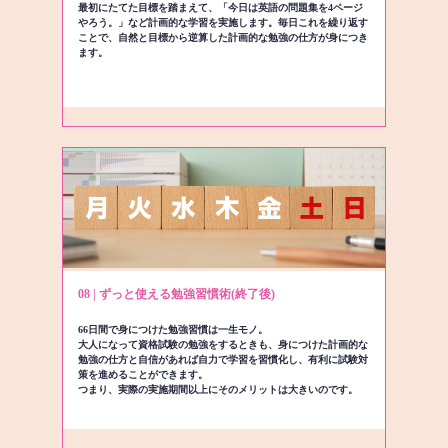
最初にたてた目標を踏まえて、「今日は英語の問題集を4ページ
やろう。」など計画的な学習を実施します。毎日これを繰り返す
ことで、自然と目標から逆算した計画的な勉強の仕方が身につき
ます。
08 | ずっと使える勉強習慣術(終了後)
66日間で身につけた勉強習慣は一生モノ。
大人になって資格試験の勉強をするときも、身につけた計画的な
勉強の仕方と自信があれば自力で学習を習慣化し、有利に試験対
策を進めることができます。
つまり、実際の実施期間以上にそのメリットは大きいのです。