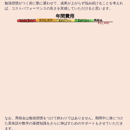
勉強習慣がつく前に塾に通わせて、成果が上がらず悩み続けることを考えれ
ば、コストパフォーマンスの良さを実感していただけると思います。
年間費用
¥592,920
I個別指導学院
T個別指導学院
家庭教師T
家庭教師M
秀桜会
¥437,531
¥425,652
¥361,815
¥92,400
なお、秀桜会は勉強習慣をつけて終わりではありません。期間中に身につけ
た英単語や数学の基礎知識をさらに伸ばすためのサポートもさせていただき
ます。