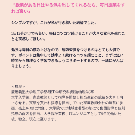
『授業がある日はやる気を出してくれるなら、毎日授業をす
れば良い』
シンプルですが、これが私が行き着いた結論でした。
1日15分だけでも良い。毎日コツコツ続けることが大きな変化を生むこ
とを実感してほしい。
勉強は毎日の積み上げなので、勉強習慣をつけるのはとても大切で
す。ポイントは集中して効率よく続けるコツを掴むこと。まずは短い
時間から無理なく学習できるようにサポートするので、一緒にがんば
りましょう。
＜略歴＞
慶應義塾大学理工学部/理工学研究科(理論物理学)卒
大学入学後、家庭教師として指導を開始し担当生徒の成績を大きく向
上させる。実績を買われ指導を担当していた家庭教師会社の運営に参
画。売上を3倍に増加。大学院では地域密着型の塾にて集団指導と個別
指導の両方を担当。大学院卒業後、ITエンジニアとして6年間働いた
後、独立。現在に至ります。