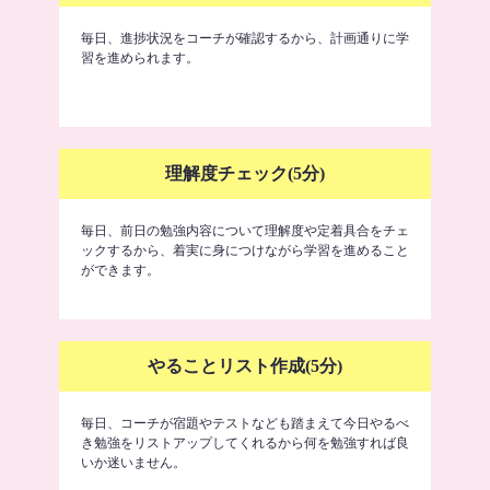
毎日、進捗状況をコーチが確認するから、計画通りに学
習を進められます。
理解度チェック(5分)
毎日、前日の勉強内容について理解度や定着具合をチェ
ックするから、着実に身につけながら学習を進めること
ができます。
やることリスト作成(5分)
毎日、コーチが宿題やテストなども踏まえて今日やるべ
き勉強をリストアップしてくれるから何を勉強すれば良
いか迷いません。