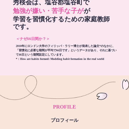
秀桜会は、塩谷郡塩谷町で
勉強が嫌い・苦手な子が
が
学習を習慣化するための家庭教師
です。
＜ナゼ66日間か？＞
2010年にロンドン大学のフィリッパ・ラリー博士が発表した論文*のなかに、
「習慣化に必要な期間が平均で66日です」というデータがあり、それに基づい
て66日という期間設定にしています。
*：
How are habits formed: Modeling habit formation in the real world
PROFILE
プロフィール