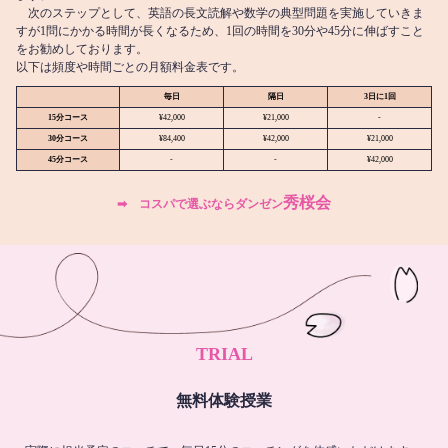
次のステップとして、英語の長文読解や数学の典型問題を実施していきま
すが1問にかかる時間が長くなるため、1回の時間を30分や45分に伸ばすこと
をお勧めしております。
以下は頻度や時間ごとの月額料金表です。
毎日
隔日
3日に1回
15分コース
¥42,000
¥21,000
-
30分コース
¥84,400
¥42,000
¥21,000
45分コース
-
-
¥42,000
秀桜会
➡︎ コスパで選ぶならダンゼン
TRIAL
無料体験授業