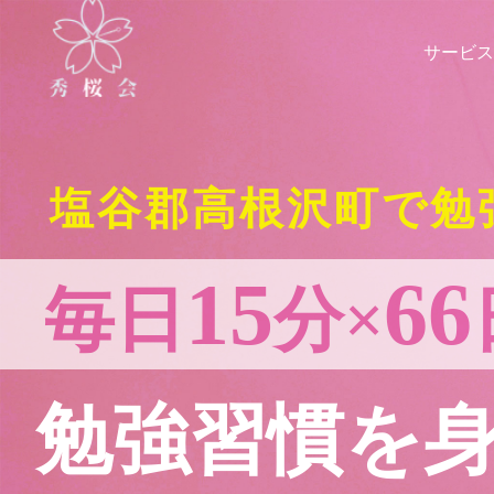
サービス
塩谷郡高根沢町で勉
15
66
毎日
分×
勉強習慣を