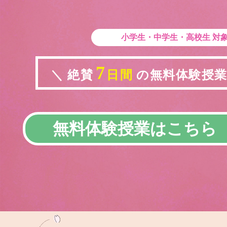
小学生・中学生・高校生
対
7
＼ 絶賛
日間
の無料体験授業実
無料体験授業はこちら