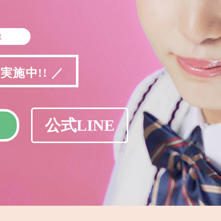
象
施中!! ／
公式LINE