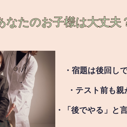
あなたのお子様は
大丈夫
・宿題は後回し
・テスト前も親
・「後でやる」と