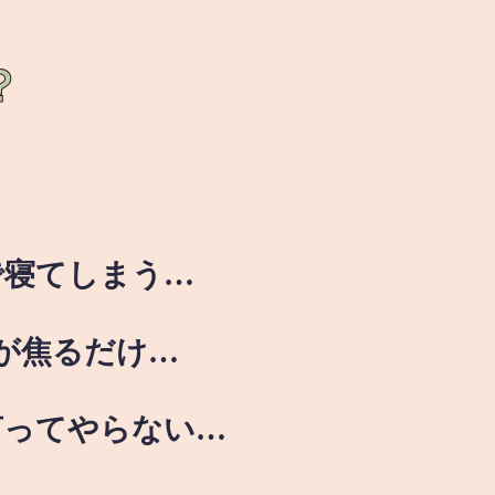
？
で寝てしまう…
が焦るだけ…
言ってやらない…