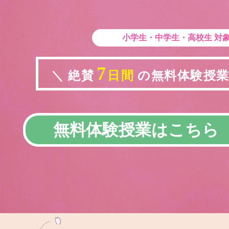
小学生・中学生・高校生
対
7
＼ 絶賛
日間
の無料体験授業実
無料体験授業はこちら