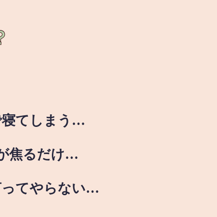
？
で寝てしまう…
が焦るだけ…
言ってやらない…