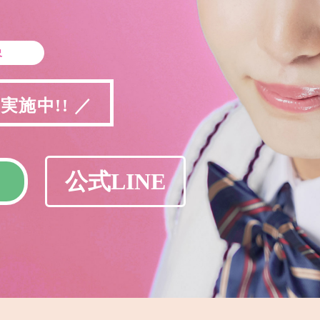
象
施中!! ／
公式LINE