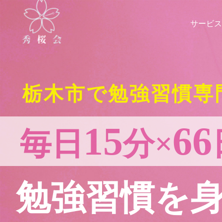
サービス
栃木市で勉強習慣専
15
66
毎日
分×
勉強習慣を