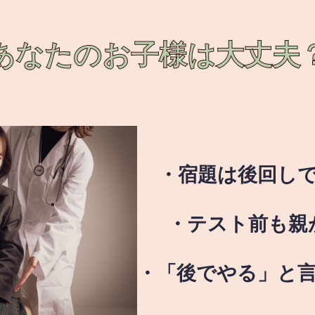
あなたのお子様は
大丈夫
・宿題は後回し
・テスト前も親
・「後でやる」と