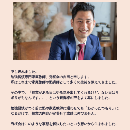
申し遅れました。
勉強習慣専門家庭教師、秀桜会の吉田と申します。
私はこれまで家庭教師や塾講師として多くの生徒を教えてきました。
その中で、「授業がある日はやる気を出してくれるけど、ない日はサ
ボりがちなんです。。」という親御様の声をよく耳にしました。
勉強習慣がつく前に塾や家庭教師に通わせても「わかったつもり」に
なるだけで、授業の内容が定着せず成績は伸びません。
秀桜会はこのような事態を解決したいという想いから生まれました。