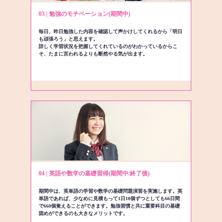
03 | 勉強のモチベーション(期間中)
毎日、昨日勉強した内容を確認して声かけしてくれるから「明日
も頑張ろう」と思えます。
詳しく学習状況を把握してくれているのがわかっているからこ
そ、たまに言われるよりも断然やる気が出ます。
04 | 英語や数学の基礎習得(期間中/終了後)
期間中は、英単語の学習や数学の基礎問題演習を実施します。英
単語であれば、少なめに見積もって1日10個ずつとしても66日間
で660個覚えることができます。勉強習慣と共に重要科目の基礎
固めができるのも大きなメリットです。