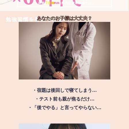
7
＼ 絶賛
日間
の無料体験授業実施中!! ／
あなたのお子様は
大丈夫？
勉強習慣を身につける
・宿題は後回しで寝てしまう…
・テスト前も親が焦るだけ…
・「後でやる」と言ってやらない…