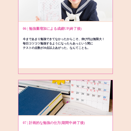
06 | 勉強量増加による成績UP(終了後)
今まであまり勉強できてなかったからこそ、伸び代は無限大！
毎日コツコツ勉強するようになったらあっという間に
テストの点数が20点以上あがった、なんてことも。
07 | 計画的な勉強の仕方(期間中/終了後)