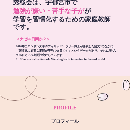
秀桜会は、宇都宮市で
勉強が嫌い・苦手な子が
が
学習を習慣化するための家庭教師
です。
＜ナゼ66日間か？＞
2010年にロンドン大学のフィリッパ・ラリー博士が発表した論文*のなかに、
「習慣化に必要な期間が平均で66日です」というデータがあり、それに基づい
て66日という期間設定にしています。
*：
How are habits formed: Modeling habit formation in the real world
PROFILE
プロフィール