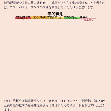
勉強習慣がつく前に塾に通わせて、成果が上がらず悩み続けることを考えれ
ば、コストパフォーマンスの良さを実感していただけると思います。
年間費用
¥592,920
I個別指導学院
T個別指導学院
家庭教師T
家庭教師M
秀桜会
¥437,531
¥425,652
¥361,815
¥92,400
なお、秀桜会は勉強習慣をつけて終わりではありません。期間中に身につけ
た英単語や数学の基礎知識をさらに伸ばすためのサポートもさせていただき
ます。