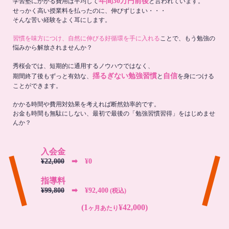
年間30万円前後
学習塾にかかる費用は平均して
と言われています。
せっかく高い授業料を払ったのに、伸びずじまい・・・
そんな苦い経験をよく耳にします。
習慣を味方につけ、自然に伸びる好循環を手に入れる
ことで、もう勉強の
悩みから解放されませんか？
秀桜会では、短期的に通用するノウハウではなく、
揺るぎない勉強習慣
自信
期間終了後もずっと有効な、
と
を身につける
ことができます。
かかる時間や費用対効果を考えれば断然効率的です。
お金も時間も無駄にしない、最初で最後の「勉強習慣習得」をはじめませ
んか？
入会金
¥22,000
➡︎ ¥0
指導料
¥99,800
➡︎ ¥92,400
(税込)
(1
¥42,000)
ヶ月あたり