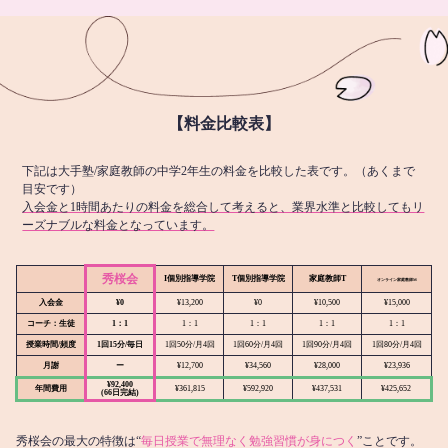
【料金比較表】
下記は大手塾/家庭教師の中学2年生の料金を比較した表です。（あくまで
目安です）
入会金と1時間あたりの料金を総合して考えると、業界水準と比較してもリ
ーズナブルな料金となっています。
秀桜会
I個別指導学院
T個別指導学院
家庭教師T
オンライン
家庭教師M
入会金
¥0
¥13,200
¥0
¥10,500
¥15,000
コーチ：生徒
1：1
1：1
1：1
1：1
1：1
授業時間/頻度
1回15分/毎日
1回50分/月4回
1回60分/月4回
1回90分/月4回
1回80分/月4回
月謝
ー
¥12,700
¥34,560
¥28,000
¥23,936
¥92,400
年間費用
¥361,815
¥592,920
¥437,531
¥425,652
(66日完結)
秀桜会の最大の特徴は“
毎日授業で無理なく勉強習慣が身につく
”ことです。