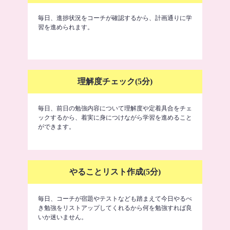
毎日、進捗状況をコーチが確認するから、計画通りに学
習を進められます。
理解度チェック(5分)
毎日、前日の勉強内容について理解度や定着具合をチェ
ックするから、着実に身につけながら学習を進めること
ができます。
やることリスト作成(5分)
毎日、コーチが宿題やテストなども踏まえて今日やるべ
き勉強をリストアップしてくれるから何を勉強すれば良
いか迷いません。