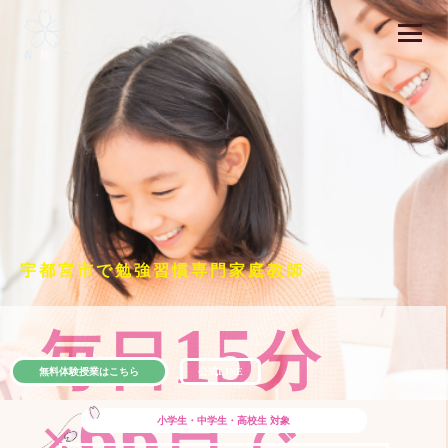
宇都宮市で勉強習慣専門家庭教師
15
毎日
分
無料体験授業はこちら
公式LINE
66
×
日で
小学生・中学生・高校生
対象