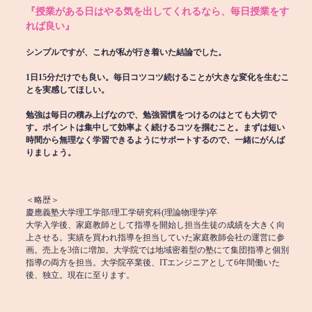
『授業がある日はやる気を出してくれるなら、毎日授業をす
れば良い』
シンプルですが、これが私が行き着いた結論でした。
1日15分だけでも良い。毎日コツコツ続けることが大きな変化を生むこ
とを実感してほしい。
勉強は毎日の積み上げなので、勉強習慣をつけるのはとても大切で
す。ポイントは集中して効率よく続けるコツを掴むこと。まずは短い
時間から無理なく学習できるようにサポートするので、一緒にがんば
りましょう。
＜略歴＞
慶應義塾大学理工学部/理工学研究科(理論物理学)卒
大学入学後、家庭教師として指導を開始し担当生徒の成績を大きく向
上させる。実績を買われ指導を担当していた家庭教師会社の運営に参
画。売上を3倍に増加。大学院では地域密着型の塾にて集団指導と個別
指導の両方を担当。大学院卒業後、ITエンジニアとして6年間働いた
後、独立。現在に至ります。