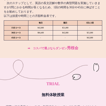
次のステップとして、英語の長文読解や数学の典型問題を実施していきま
すが1問にかかる時間が長くなるため、1回の時間を30分や45分に伸ばすこと
をお勧めしております。
以下は頻度や時間ごとの月額料金表です。
毎日
隔日
3日に1回
15分コース
¥42,000
¥21,000
-
30分コース
¥84,400
¥42,000
¥21,000
45分コース
-
-
¥42,000
秀桜会
➡︎ コスパで選ぶならダンゼン
TRIAL
無料体験授業