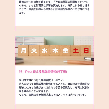
最初にたてた目標を踏まえて、「今日は英語の問題集を4ページ
やろう。」など計画的な学習を実施します。毎日これを繰り返す
ことで、自然と目標から逆算した計画的な勉強の仕方が身につき
ます。
08 | ずっと使える勉強習慣術(終了後)
66日間で身につけた勉強習慣は一生モノ。
大人になって資格試験の勉強をするときも、身につけた計画的な
勉強の仕方と自信があれば自力で学習を習慣化し、有利に試験対
策を進めることができます。
つまり、実際の実施期間以上にそのメリットは大きいのです。